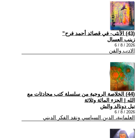
(43) الأنثى- في قصائد أحمد فرح”
زينب العسال
2026 / 8 / 6
الادب والفن
(44) الخلاصة الروحية من سلسلة كتب محادثات مع
الله | الجزء المائة وثلاثة
نيل دونالد والش
2026 / 8 / 6
العلمانية، الدين السياسي ونقد الفكر الديني