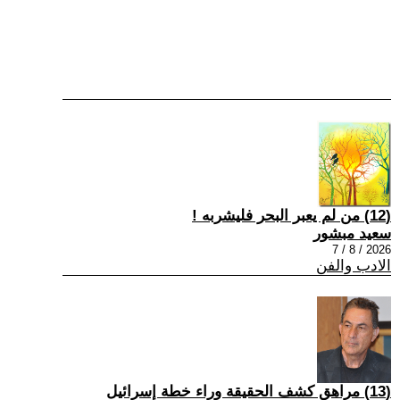
(12) من لم يعبر البحر فليشربه !
سعيد مبشور
2026 / 8 / 7
الادب والفن
(13) مراهق كشف الحقيقة وراء خطة إسرائيل