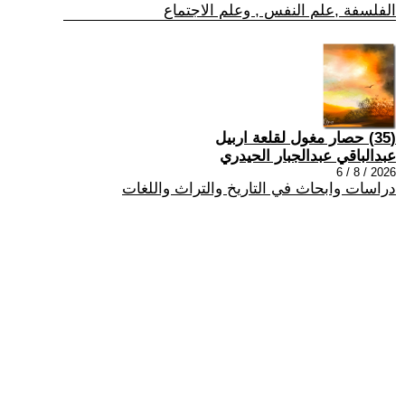
الفلسفة ,علم النفس , وعلم الاجتماع
(35) حصار مغول لقلعة اربيل
عبدالباقي عبدالجبار الحيدري
2026 / 8 / 6
دراسات وابحاث في التاريخ والتراث واللغات