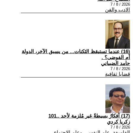
2026 / 8 / 7
الادب والفن
(16) عندما تستيقظ الثكنات... من يسبق الآخر، الدولة
أم الفوضى؟ .
حامد الضبياني
2026 / 8 / 7
قضايا ثقافية
(17) أفكارٌ بسيطةٌ غير مُلزمة لأحد ..101
زكريا كردي
2026 / 8 / 7
الفلسفة ,علم النفس , وعلم الاجتماع