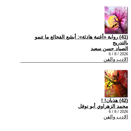
(41) رواية «أغنية هادئة»: أبشع الفجائع ما تنمو
بالتدريج
الصياد حسن سعيد
2026 / 8 / 6
الادب والفن
(42) هذيان! !
محمد الزهراوي أبو نوفل
2026 / 8 / 6
الادب والفن