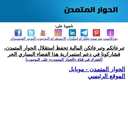
تابعونا على:
بودكاست
بنترست
تيلكرام
لينكدإن
الانستغرام
اليوتيوب
التويتر
الفيسبوك
تبرعاتكم وتبرعاتكن المالية تحفظ استقلال الحوار المتمدن،
فشاركونا في دعم استمرارية هذا الفضاء اليساري الحر
[اشترك في قناة ‫«الحوار المتمدن» على اليوتيوب]
الحوار المتمدن - موبايل
الموقع الرئيسي