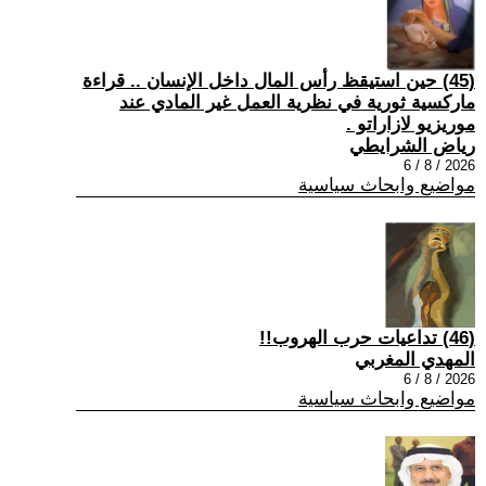
(45) حين استيقظ رأس المال داخل الإنسان .. قراءة
ماركسية ثورية في نظرية العمل غير المادي عند
موريزيو لازاراتو .
رياض الشرايطي
2026 / 8 / 6
مواضيع وابحاث سياسية
(46) تداعيات حرب الهروب!!
المهدي المغربي
2026 / 8 / 6
مواضيع وابحاث سياسية