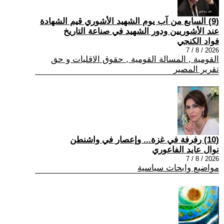
(9) السابع من آب يوم الشهيد الأشوري قيم الشهادة
عند الأشوريين ودور الشهيد في صناعة التاريخ
فواد الكنجي
2026 / 8 / 7
القومية , المسالة القومية , حقوق الاقليات و حق
تقرير المصير
(10) رفرفة في غزة... وإعصار في واشنطن
نوال عايد الفاعوري
2026 / 8 / 7
مواضيع وابحاث سياسية