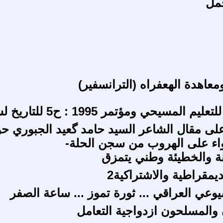
مل
معاهدة الهعفراه (الترانسفير)
م المسيحي ومؤتمر 1995 : ح5 للتاريخ لسان
ى مقال الشاعر السيد حامد گعيد الجبوري ح
اء على الهروب من سجن الحلة-
عنة والخطيئة وطني يتمزق
يمقراطية والاشتراكية2
وعي العراقي ... ثورة تموز ... ساعة الصفر
والمسلحون ازدواجية التعامل