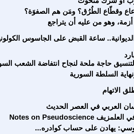
ب أو شرك منحوت
عاع وقطّاع الطُرُق؟ ومَن هم الصفوَة؟
أزمة، وهو من عليه أن يتراجع
لديوانية.. ساعة القبض على الجاسوس الكولون
ارد
التنسيق حاجة ملحة لنجاح انتفاضة الشعب الس
ونهاية السلطة السورية
ق الاتهام
ان العربي في العصر الحديث
 Notes on Pseudoscience
روسي: يهادن على حساب كوادره...