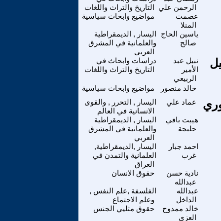
الرحمن علي
التاريخ والتراث واللغات
عصمت
مواضيع وابحاث سياسية
المنلا
ياسين الحاج
اليسار , الديمقراطية
صالح
والعلمانية في المشرق
العربي
يل
نبيل عبد
دراسات وابحاث في
الأمير
التاريخ والتراث واللغات
الربيعي
خالد منصور
مواضيع وابحاث سياسية
وري
عماد علي
اليسار , التحرر , والقوى
الانسانية في العالم
هيبت بافي
اليسار , الديمقراطية
حلبجة
والعلمانية في المشرق
العربي
احمد جبار
اليسار ,الديمقراطية,
غرب
العلمانية والتمدن في
العراق
نادية حسن
حقوق الانسان
عبدالله
عبدالله
الفلسفة ,علم النفس ,
الداخل
وعلم الاجتماع
خالد ممدوح
حقوق مثليي الجنس
العزي