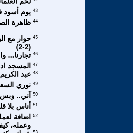
لحم العلما
43
يوم أسود ف
44
ظاهرة الصد
45
(2-2)
46
تجارنا... وا
47
المسجد ادا
48
عبد الكريم
49
نوري السعيد
50
آني.. وبس
51
أناس بلا ق
52
اضافة لعمل
وعمله، كي
53