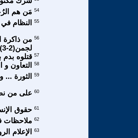
شرك مكتو
54
مَن هم الرُ
55
النظام في 
56
من ذاكرة ا
لجمن(2-3)
57
قتلوه بدم ب
58
التعاون و 
59
الثورة ... 
60
على من نطل
61
حقوق الإنس
62
ملاحظات في العلمزيف
63
الإعلام ال