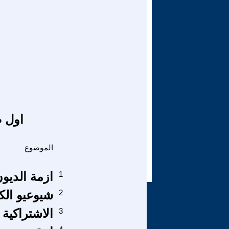
اول ص
الموضوع
1
ازمة الديون
2
شيوعيو الك
3
الاشتراكية وا