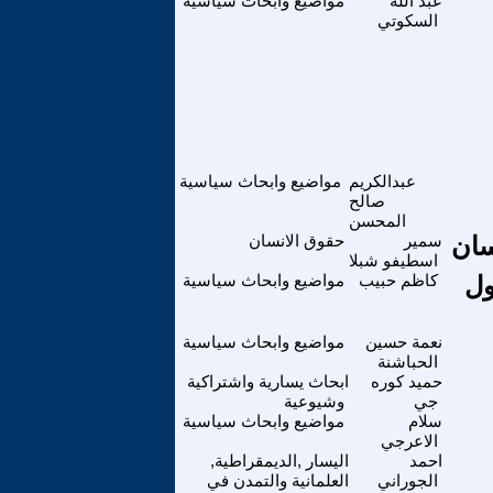
عبد الله
مواضيع وابحاث سياسية
السكوتي
عبدالكريم
مواضيع وابحاث سياسية
صالح
المحسن
سمير
حقوق الانسان
اسطيفو شبلا
ول
كاظم حبيب
مواضيع وابحاث سياسية
نعمة حسين
مواضيع وابحاث سياسية
الحباشنة
حميد كوره
ابحاث يسارية واشتراكية
جي
وشيوعية
سلام
مواضيع وابحاث سياسية
الاعرجي
احمد
اليسار ,الديمقراطية,
الجوراني
العلمانية والتمدن في