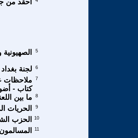
4
احقد من ج
5
الصهيونية و
6
لجنة بغداد للتعلي
7
ملاحظات عل
کتاب - أضو
8
ما بين الل
9
الحريات الد
10
الحزب الشي
11
المسالمون 