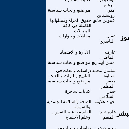
ابرهام
أمنون
مواضيع وابحاث سياسية
روبنشتاين
فينوس فائق
حقوق المراة ومساواتها
الكاملة في كافة
المجالات
مي عقيل الناصري حول ثورة 14 تموز
عقيل
مقابلات و حوارات
الناصري
عارف
الادارة و الاقتصاد
الماضي
ميس اومازيغ
مواضيع وابحاث سياسية
سلمان محمد
دراسات وابحاث في
شناوة
التاريخ والتراث واللغات
جعفر
مواضيع وابحاث سياسية
المظفر
حيدر
كتابات ساخرة
السلامي
جهاد علاونه
الصحة والسلامة الجسدية
والنفسية
بشر
غادة عبد
الفلسفة ,علم النفس ,
المنعم
وعلم الاجتماع
رمضان عبد
دراسات وابحاث في