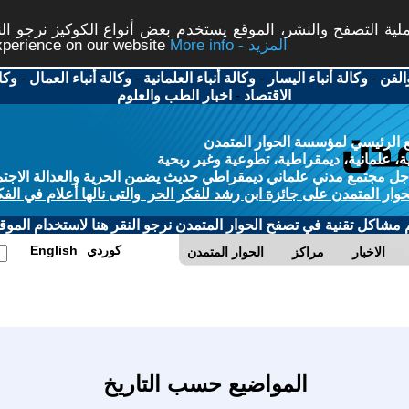
ة التصفح والنشر، الموقع يستخدم بعض أنواع الكوكيز نرجو النق
More info - المزيد
experience on our website
الفن
-
وكالة أنباء اليسار
-
وكالة أنباء العلمانية
-
وكالة أنباء العمال
-
وكا
الاقتصاد
-
اخبار الطب والعلوم
 الرئيسي لمؤسسة الحوار المتمدن
، علمانية، ديمقراطية، تطوعية وغير ربحية
ل مجتمع مدني علماني ديمقراطي حديث يضمن الحرية والعدالة الاجتم
حوار المتمدن على جائزة ابن رشد للفكر الحر والتى نالها أعلام في الفك
م مشاكل تقنية في تصفح الحوار المتمدن نرجو النقر هنا لاستخدام الموقع
كوردي
English
الاخبار
مراكز
الحوار المتمدن
المواضيع حسب التاريخ