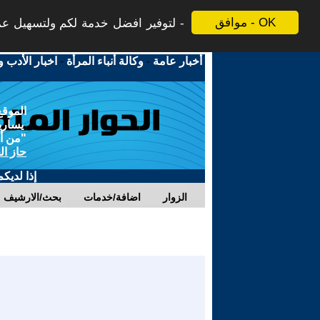
موافق - OK
لتوفير افضل خدمة لكم ولتسهيل عملي
أخبار عامة
-
وكالة أنباء المرأة
-
اخبار الأدب و
الموقع
يسارية
"من أج
حاز ال
إذا لديك
الزوار
اضافة/خدمات
بحث/الارشيف