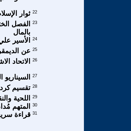
22
ثوار الإسل
23
بالمال
24
الأسير علي
25
عن الديمقر
26
الاتحاد الا
27
السيناريو 
28
تقسيم كردس
29
اللحية والن
30
المتهم مُدا
31
قراءة سريع