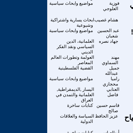
ي
فوزية
مواضيع وابحاث سياسية
العلوجي
هشام غصيب
ابحاث يسارية واشتراكية
وشيوعية
عبد الحسين
مواضيع وابحاث سياسية
شعبان
جهاد نصره
العلمانية، الدين
السياسي ونقد الفكر
الديني
مهند
العولمة وتطورات العالم
السماوي
المعاصر
جميل
القضية الفلسطينية
عبدالله
راميا
مواضيع وابحاث سياسية
محجازي
العتابي
اليسار ,الديمقراطية,
فاضل
العلمانية والتمدن في
العراق
قاسم حسين
كتابات ساخرة
صالح
اح
عزيز الحافظ
السياسة والعلاقات
الدولية
أبوالعباس
كتابات ساخرة