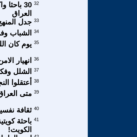
32
30 باحثا 
العراق
33
جدل المنهج
34
الشباب وفن 
35
يوم كان الله
36
انهيار الام
37
الشلل وفكر
38
أعتقلوا النج
39
متى العراق
40
ثقافة نفسية(35): الضمير ..حين 
41
باحثة كويتي
الكويت!
42