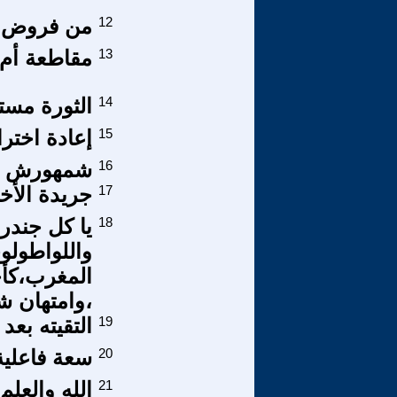
12
من فروض ق
13
مقاطعة أم 
14
الثورة مست
15
إعادة اختر
16
شمهورش يت
17
جريدة الأخب
18
يا كل جندرم
واللواطولو
المغرب،كأح
،وامتهان ش
19
التقيته بعد
20
سعة فاعلية
21
الله والعلم