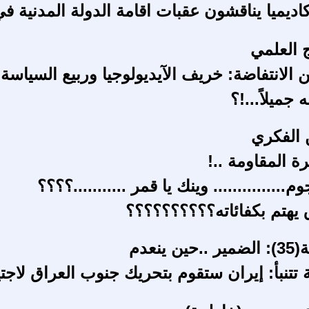
واكاديميا يناقشون عقبات اقامة الدولة المدنية ف
 العلمي
الانتفاضة: خريف الآيديولوجيا وربيع السياسة!
 جميلاً...!؟
ن الفكري
ة المقاومة ..!
وم............... وينك يا قمر ...........؟؟؟؟
 يهتم بكفائاته؟؟؟؟؟؟؟؟؟؟
ينعدم
ة تتنبأ: إيران ستقوم بتحريك جنوب العراق لاجتي