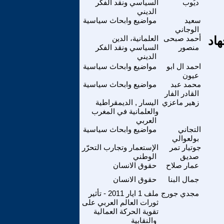
ديُوب
السياسي ونقد الفكر
الديني
سعيد
مواضيع وابحاث سياسية
الوجاني
و الجهاد
أحمد صبحى
العلمانية، الدين
منصور
السياسي ونقد الفكر
الديني
احمد ال ابو
مواضيع وابحاث سياسية
عيون
محمد عبد
مواضيع وابحاث سياسية
القادر الفار
زهير ماعزي
اليسار , الديمقراطية
والعلمانية في المغرب
العربي
التجاني
مواضيع وابحاث سياسية
بولعوالي
جوتيار تمر
الإستعمار وتجارب التحرّر
صديق
الوطني
عمار صلاح
حقوق الانسان
جمال البنا
حقوق الانسان
مجدي جورج
ملف 1 ايار 2011 - تأثير
ثورات العالم العربي على
تقوية الحركة العمالية
والنقابية