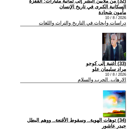
(32) من ملايين البشر إلى ثمانية مليارات: القفزة
السكانية الكبرى في تاريخ الإنسان
مأمون شحادة
2026 / 8 / 10
دراسات وابحاث في التاريخ والتراث واللغات
(33) أُغنية إلى كوجو
مراد سليمان علو
2026 / 8 / 10
الارهاب, الحرب والسلام
(34) توهات الهوية.. وسقوط الأقنعة.. ووهم البطل
حيدر عاشور