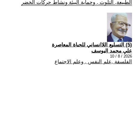
الطبيعة, التلوث , وحماية البيئة ونشاط حركات الخضر
(5) التسليع اللاانساني للحياة المعاصرة
علي محمد اليوسف
2026 / 8 / 10
الفلسفة ,علم النفس , وعلم الاجتماع