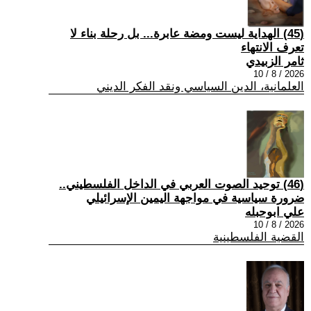
(45) الهداية ليست ومضة عابرة... بل رحلة بناء لا
تعرف الانتهاء
ثامر الزبيدي
2026 / 8 / 10
العلمانية، الدين السياسي ونقد الفكر الديني
(46) توحيد الصوت العربي في الداخل الفلسطيني..
ضرورة سياسية في مواجهة اليمين الإسرائيلي
علي ابوحبله
2026 / 8 / 10
القضية الفلسطينية