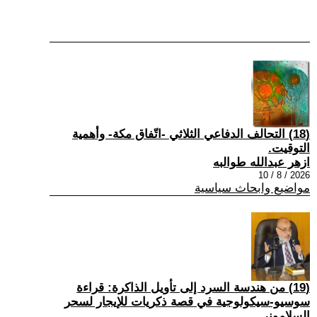
(18) التحالف الدفاعي الثلاثي -اتّفاق مكة- وأهمية
التوقيت.
ازهر عبدالله طوالبه
2026 / 8 / 10
مواضيع وابحاث سياسية
(19) من هندسة السرد إلى تأويل الذاكرة: قراءة
سوسيو-سيكولوجية في قصة ذكريات للإيجار لسحر
السلاموني