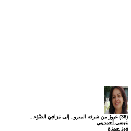
(36) عبورٌ من شرفة المترو.. إلى مَرَافِئِ الضَّوْء...
عيسى أحمديني
فوز حمزة