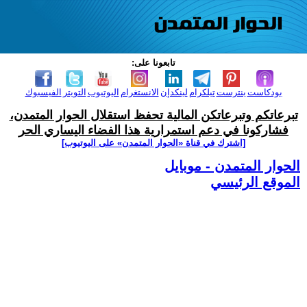
تابعونا على:
بودكاست
بنترست
تيلكرام
لينكدإن
الانستغرام
اليوتيوب
التويتر
الفيسبوك
تبرعاتكم وتبرعاتكن المالية تحفظ استقلال الحوار المتمدن،
فشاركونا في دعم استمرارية هذا الفضاء اليساري الحر
[اشترك في قناة ‫«الحوار المتمدن» على اليوتيوب]
الحوار المتمدن - موبايل
الموقع الرئيسي