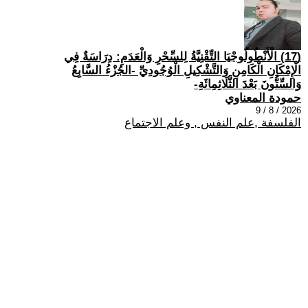
(17) الْأَنْطُولُوجْيَا التِّقْنِيَّةُ لِلسِّحْرِ وَالْعَدَمِ: دِرَاسَةٌ فِي
الْإِمْكَانِ الْكَامِنِ وَالتَّشْكِيلِ الْوُجُودِيِّ -الجُزْءُ السَّابِعُ
وَالسِّتُّونَ بَعْدَ الثَّلَاثِمِائَةِ-
حمودة المعناوي
2026 / 8 / 9
الفلسفة ,علم النفس , وعلم الاجتماع