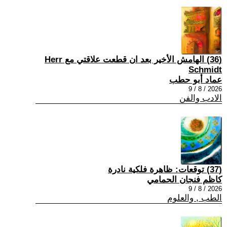
(36) الهامش الأخير بعد ان قطعت علاقتي مع Herr
Schmidt
عماد أبو حطب
2026 / 8 / 9
الادب والفن
(37) توقعات: ظاهرة فلكية نادرة
كاظم فنجان الحمامي
2026 / 8 / 9
الطب , والعلوم