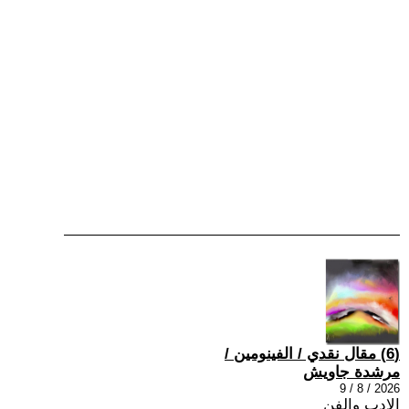
(6) مقال نقدي / الفينومين /
مرشدة جاويش
2026 / 8 / 9
الادب والفن