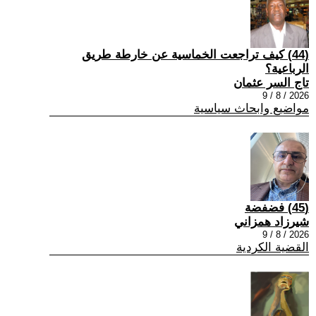
(44) كيف تراجعت الخماسية عن خارطة طريق
الرباعية؟
تاج السر عثمان
2026 / 8 / 9
مواضيع وابحاث سياسية
(45) فضفضة
شيرزاد همزاني
2026 / 8 / 9
القضية الكردية