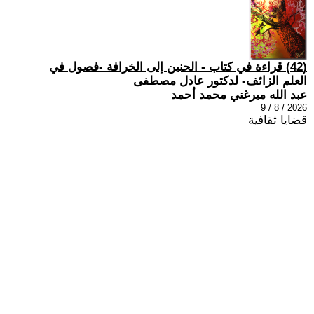
(42) قراءة في كتاب - الحنين إلى الخرافة -فصول في
العلم الزائف- لدكتور عادل مصطفى
عبد الله ميرغني محمد أحمد
2026 / 8 / 9
قضايا ثقافية