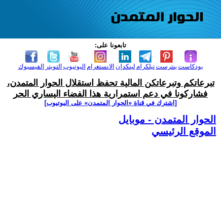
تابعونا على:
بودكاست
بنترست
تيلكرام
لينكدإن
الانستغرام
اليوتيوب
التويتر
الفيسبوك
تبرعاتكم وتبرعاتكن المالية تحفظ استقلال الحوار المتمدن،
فشاركونا في دعم استمرارية هذا الفضاء اليساري الحر
[اشترك في قناة ‫«الحوار المتمدن» على اليوتيوب]
الحوار المتمدن - موبايل
الموقع الرئيسي