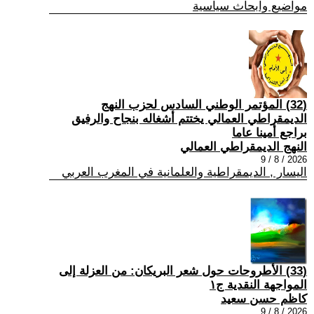
مواضيع وابحاث سياسية
(32) المؤتمر الوطني السادس لحزب النهج
الديمقراطي العمالي يختتم أشغاله بنجاح والرفيق
براجع أمينا عاما
النهج الديمقراطي العمالي
2026 / 8 / 9
اليسار , الديمقراطية والعلمانية في المغرب العربي
(33) الأطروحات حول شعر البريكان: من العزلة إلى
المواجهة النقدية ج١
كاظم حسن سعيد
2026 / 8 / 9