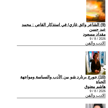
(9) الشاعر واثق غازي/ في استذكار القاص : محمد
عبد حسن
مقداد مسعود
2026 / 8 / 9
الادب والفن
(10) جورج برنارد شو بين الأدب والسياسة ومواجهة
الحياة
هاشم معتوق
2026 / 8 / 9
الادب والفن