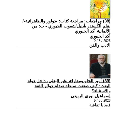
(38) مراجعات: مراجعة كتاب: -دولوز والظاهراتية-/
بقلم ألكسندر شْنيل/شعوب الجبوري - ت: من
الألمانية أكد الجبوري
أكد الجبوري
2026 / 8 / 9
الادب والفن
(39) أمير الحلو ومفارقة -غير البعثي- داخل دولة
البعث: كيف صنعت سلطة صدام دوائر الثقة
والاستثناء؟
إسماعيل نوري الربيعي
2026 / 8 / 9
قضايا ثقافية