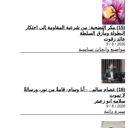
(15) مكر التضحية: من شرعية المقاومة إلى احتكار
البطولة ومأزق السلطة
عائد زقوت
2026 / 8 / 9
مواضيع وابحاث سياسية
(16) عصام سالم.. - أبا وسام- قامةٌ من نور، ورسالةٌ
لا تموت
سلامه ابو زعيتر
2026 / 8 / 9
سيرة ذاتية