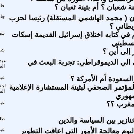
نة شعبان ؟ أم بثينة ثعبان ؟
خلد
 ( محمد الهاشمي المستقلة) رئيسا لحزب
جا
يطاني ؟
م في كتابه اختلاق إسرائيل القديمة إسكات
سعي
فلسطيني
ر إلى أين ؟
شام
الي الديموقراطي: تجربة البعث في
عبد
الص
لسعودة أم الأمركة ؟
عبد
لمؤتمر الصحفي لبثينة المستشارة الإعلامية
لجنة
الس
مهوري
مغرب ؟؟
عبد
نازير بين السياسة والدين
طل
يوم معالجة الأمور التي اعاقت التطوير
عبد