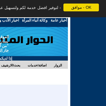
موافق - OK
لتوفير افضل خدمة لكم ولتسهيل عملي
أخبار عامة
-
وكالة أنباء المرأة
-
اخبار الأدب و
الموقع
يسارية
"من أج
حاز ال
إذا لديك
الزوار
اضافة/خدمات
بحث/الارشيف