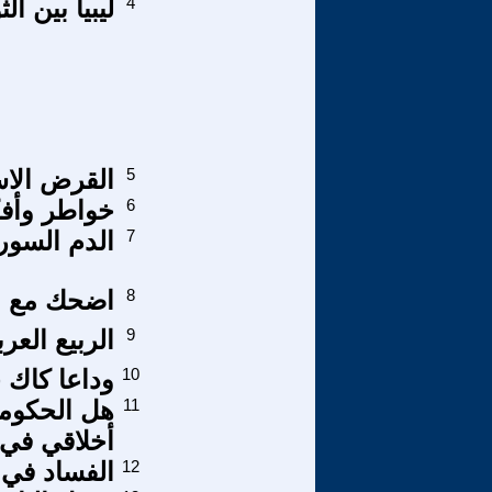
4
ليبيا بين ال
5
القرض الاس
6
خواطر وأفكا
7
الدم السور
8
اضحك مع الص
9
الربيع العر
10
وداعا كاك 
11
هل الحكومة 
أخلاقي في ا
12
الفساد في 