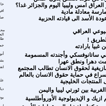
 العراق امس وليبيا اليوم والجزائر غدا؟
خال
ارسة معادلة مادية
افر
ودة الأسد الى قيادته الحزبية
صلا
يوعي العراقي
محم
الج
لطريق !
طا
غبيا بارادته
جمش
ني ساتانوفسكي وأجندته المسمومة
أنو
ت دهرا ونطق عهرا
بش
مازيغية لحقوق الانسان تطالب المجتمع
انغ
اسراع في حماية حقوق الانسان بالعالم
المنتجات الخليجية
علي
الغربية بين ثورتي ليبيا واليمن
ديا
ازيك و الإيديولوجية الأوروأطلسية
بود
ابر