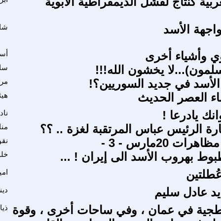
ربية كنتاج لفشل الديمقراطية الأبوية
اجهة الأسد
شاك
ي وأشياء أخرى
أسع
لمون)...لا يخشون الله!!!
سال
الأسد في جديد السوريين؟!
مرو
اء العصر الحديث
هيث
انك يادرعا !
ناد
ارة الرئيس عباس المرتقبة لغزة .. ؟؟
منا
ت 20مارس - 3 -
نقو
بوط بهروب الأسد الى إيران ! ...
خلد
ُطلتين
امي
د عادل سليم
دين
طجية في عمان ، وفي ساحات أخرى ، وقوة
ذي