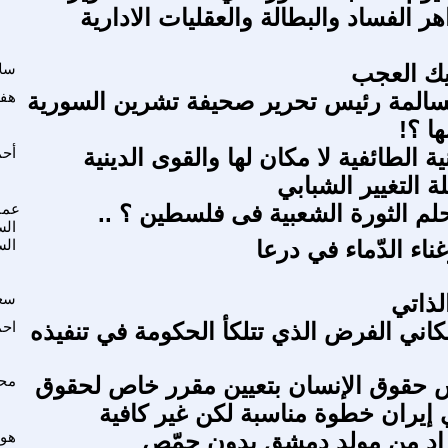
ر الفساد والبطالة والعقليات الادارية
تيك العجب
سلا
سالمة رئيس تحرير صحيفة تشرين السورية
هفا
ا ؟!
ية الطائفية لا مكان لها والقوى الدينية
أحم
 التغيير الشبابي
م الثورة الشعبية فى فلسطين ؟ ..
عما
الس
 وغناء الدّماء في درعا
الس
الذاتي
سعد
سكاني الفرض الذي تتلكأ الحكومة في تنفيذه
احم
 حقوق الإنسان بتعيين مقرر خاص لحقوق
محم
 إيران خطوة مناسبة لكن غير كافية
راد من مولد دمشق بدون حمّص
هوش