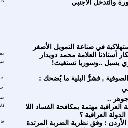
ثورة والتدخل الاجنبي
خال
تهلاكية في صناعة التمويل الأصغر
ر أستاذنا العلامة محمد دويدار
محم
ي يسيل ..وسوريا تستغيث!
مني
وفية , فشرُّ البلية ما يُضحك :
نبي
بي
أحم
جوهر ..
منذ
العراقية مهتمة بمكافحة الفساد اللا
كات
لدولة العراقية ؟
الأردن : وفق نظرية الضربة المرتدة
خال