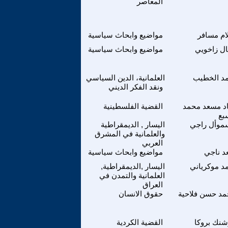
المعاصر
م مسافر
مواضيع وابحاث سياسية
ل زاخويي
مواضيع وابحاث سياسية
د الخطيب
العلمانية، الدين السياسي
ونقد الفكر الديني
د مسعد محمد
القضية الفلسطينية
بع
موأل راجي
اليسار , الديمقراطية
والعلمانية في المشرق
العربي
 ناجي
مواضيع وابحاث سياسية
د موكرياني
اليسار ,الديمقراطية,
العلمانية والتمدن في
العراق
د حسن فلاحية
حقوق الانسان
نك بروكا
القضية الكردية