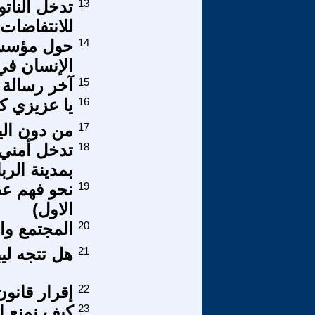
13
تدخل الناتو
للانتفاضات
14
حول مؤسسة
الإنسان في
15
آخر رسالة
16
يا عزيزي كل
17
من دون الي
18
تدخل أمني 
بمدينة الرب
19
نحو فهم عص
الاول)
20
المجتمع وال
21
هل تتجه ليب
22
إقرار قانو
23
كيف نمنع ا