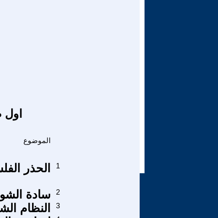
اول ص
الموضوع
1
الحذر الف
2
سادة الشوا
3
النظام الش