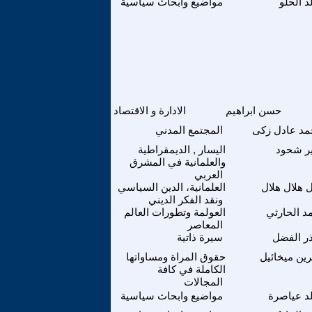
د الحلو
مواضيع وابحاث سياسية
حسن ابراهيم
الادارة و الاقتصاد
د عادل زكى
المجتمع المدني
ر شحود
اليسار , الديمقراطية
والعلمانية في المشرق
العربي
ل هلال هلال
العلمانية، الدين السياسي
ونقد الفكر الديني
د الحارثي
العولمة وتطورات العالم
المعاصر
ر الفضل
سيرة ذاتية
رين ميخائيل
حقوق المراة ومساواتها
الكاملة في كافة
المجالات
د عياصرة
مواضيع وابحاث سياسية