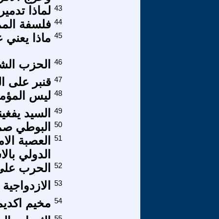
43
لماذا تدمير
44
فلسفة المم
45
ماذا يعني ع
46
الحزب الش
47
قنبر على ا
48
ليس المؤمن 
49
السيد يفغي
50
البوطي صم
51
العصبة الا
الدولي بال
52
الحرب على 
53
الازدواجية 
54
مخيم اكديم 
55