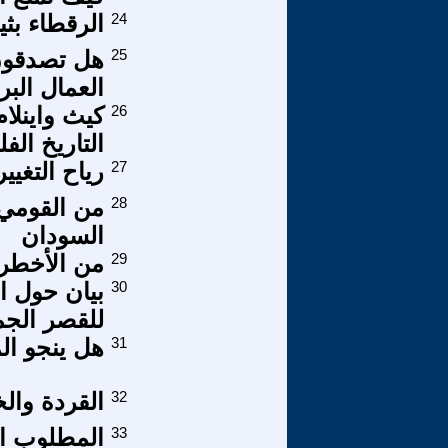
24
الرقطاء بثي
25
هل تصدقون
العمال البر
26
كيث واينلا
التاريخ ال
27
رياح التغيي
28
من القومي 
السودان
29
من الأخطرا
30
بيان حول ا
للقصر الج
31
هل ينجو ال
32
القردة والخ
33
المطلوب ال