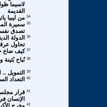
لاسيما ظواه
القديمة
34
من ليبيا يا
35
سميرة الم
تصدق نفسه
36
الدولة الدين
تحاول عرقلة
37
كيف ضاع حل
38
نُباح بُثينة
39
التمويل .. 
40
التعداد ال
41
قرار مجلس
الإنسان في
42
وخرج الأك