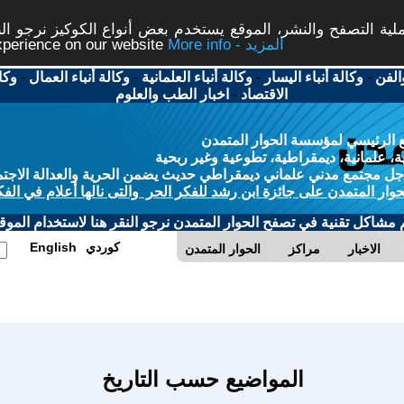
ة التصفح والنشر، الموقع يستخدم بعض أنواع الكوكيز نرجو النق
More info - المزيد
experience on our website
الفن
-
وكالة أنباء اليسار
-
وكالة أنباء العلمانية
-
وكالة أنباء العمال
-
وكا
الاقتصاد
-
اخبار الطب والعلوم
 الرئيسي لمؤسسة الحوار المتمدن
، علمانية، ديمقراطية، تطوعية وغير ربحية
ل مجتمع مدني علماني ديمقراطي حديث يضمن الحرية والعدالة الاجتم
حوار المتمدن على جائزة ابن رشد للفكر الحر والتى نالها أعلام في الفك
م مشاكل تقنية في تصفح الحوار المتمدن نرجو النقر هنا لاستخدام الموقع
كوردي
English
الاخبار
مراكز
الحوار المتمدن
المواضيع حسب التاريخ