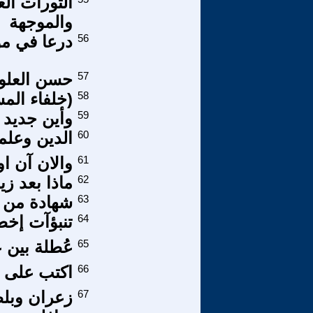
الثورات الع
والموجهة
56
درعا في مو
57
حسن العلو
58
(خلفاء المس
59
وأين جديد 
60
الدين وعلم
61
والان آن او
62
ماذا بعد زي
63
شهادة من مظاهرا
64
تنبؤآت إخط
65
عُطلة بين ع
66
اكتب على ي
67
زعران وبل