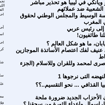
 ويانكي في ليبيا هو تحذير مباشر
تجم
اللي
 الشعبية ضد عملائهم
الع
 الوسيط والمجلس الوطني لحقوق
احم
 المغرب
 إلى رئيس عربي
أحم
نا طائفيون!
اسل
ابان، ما هو شكل العالم ؟
احم
عنيف لفك اعتصام الأساتذة الموجازين
كري
اط
رى لمحمد وللقران وللاسلام (الجزء
شاه
نهضه التى نرجوها 1
سا
يا القذافي ... نحو التقسيم..؟؟
علي
ن الأحزاب الجديد ضرورة ملحة
مص
لراسمال واعداء الثورة من سحقنا ؟
فلا