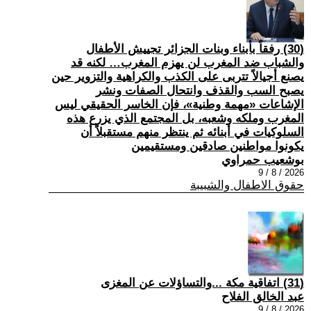
(30) رفقاً بأبناء وبنات الجزائر تجييش الأطفال
والشباب ضد المغرب لن يهزم المغرب… لكنه قد
يصنع أجيالاً تتربى على الكذب والكراهية والتزوير حين
يصبح السب والقذف وانتحال الصفات ونشر
الإشاعات «مهمة وطنية»، فإن الخاسر الحقيقي ليس
المغرب وملكه وشعبه، بل المجتمع الذي يزرع هذه
السلوكيات في أبنائه ثم ينتظر منهم مستقبلاً أن
يكونوا مواطنين صادقين ومستقيمين
بوشعيب حمراوي
2026 / 8 / 9
حقوق الاطفال والشبيبة
(31) اتفاقية مكة ...والتساؤلات عن المغزى
عبد الخالق الفلاح
2026 / 8 / 9