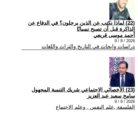
(22) لماذا نكتب عن الذين يرحلون؟ في الدفاع عن
الذاكرة قبل أن تصبح نسيانًا
أحمد موسى قريعي
2026 / 8 / 9
دراسات وابحاث في التاريخ والتراث واللغات
(23) الأخصائي الاجتماعي شريك التنمية المجهول
سامح سعيد عبد العزيز
2026 / 8 / 9
الفلسفة ,علم النفس , وعلم الاجتماع