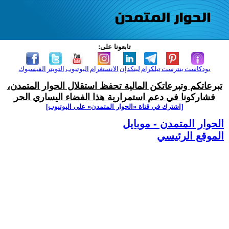
تابعونا على:
بودكاست
بنترست
تيلكرام
لينكدإن
الانستغرام
اليوتيوب
التويتر
الفيسبوك
تبرعاتكم وتبرعاتكن المالية تحفظ استقلال الحوار المتمدن،
فشاركونا في دعم استمرارية هذا الفضاء اليساري الحر
[اشترك في قناة ‫«الحوار المتمدن» على اليوتيوب]
الحوار المتمدن - موبايل
الموقع الرئيسي