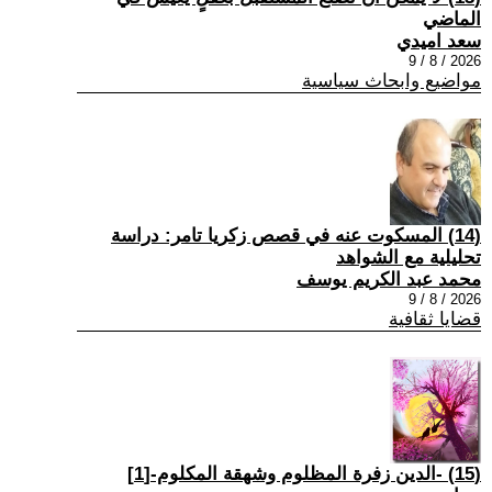
الماضي
سعد اميدي
2026 / 8 / 9
مواضيع وابحاث سياسية
(14) المسكوت عنه في قصص زكريا تامر: دراسة
تحليلية مع الشواهد
محمد عبد الكريم يوسف
2026 / 8 / 9
قضايا ثقافية
(15) -الدين زفرة المظلوم وشهقة المكلوم-[1]