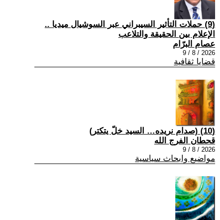
(9) حملات التأثير السيبراني عبر السوشيال ميديا ..
الإعلام بين الحقيقة والتلاعب
عصام البرّام
2026 / 8 / 9
قضايا ثقافية
(10) (صدام نريده… السيد خلّ يتكتر)
قحطان الفرج الله
2026 / 8 / 9
مواضيع وابحاث سياسية