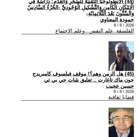
(44) الْأَنْطُولُوجْيَا التِّقْنِيَّةُ لِلسِّحْرِ وَالْعَدَمِ: دِرَاسَةٌ فِي
الْإِمْكَانِ الْكَامِنِ وَالتَّشْكِيلِ الْوُجُودِيِّ -الجُزْءُ السَّادِسُ
وَالسِّتُّونَ بَعْدَ الثَّلَاثِمِائَةِ-
حمودة المعناوي
2026 / 8 / 8
الفلسفة ,علم النفس , وعلم الاجتماع
(45) هل الزمن وهم؟! موقف فيلسوف كامبريدج
جون ماك تاغارت .. تعليق شات جي بي تي
حسين عجيب
2026 / 8 / 8
قضايا ثقافية