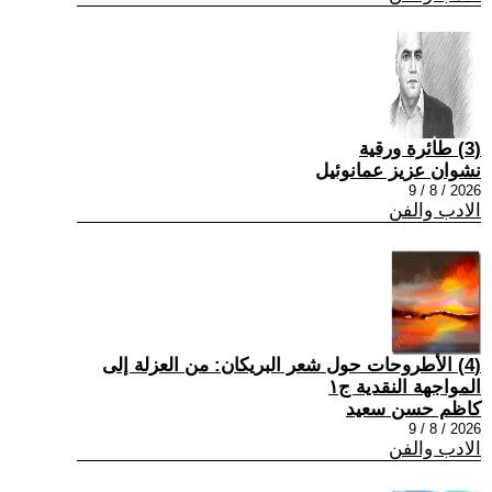
(3) طائرة ورقية
نشوان عزيز عمانوئيل
2026 / 8 / 9
الادب والفن
(4) الأطروحات حول شعر البريكان: من العزلة إلى
المواجهة النقدية ج١
كاظم حسن سعيد
2026 / 8 / 9
الادب والفن