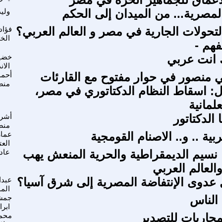
لمصرية... من الميدان إلى الحكم
ولي
التحولات الجارية في مصر و العالم العربي؟
فؤاد
الخ
فهم -
 انت عربي
خضي
الا
منصور في حوار مفتوح مع القارئات
أحم
منص
ل: اسقاط النظام الدكتاتوري في مصر،
علمانية
الدكتاتور
أشر
منص
ربية .. و.. الاصنام القومجية
عمار
العت
نسيم الديمقراطية والحرية المنعش يهب
عاد
لعالم العربي
عدوى الإنتفاضة المصرية إلى شرق آسيا؟
عبدا
الم
الناس
جمش
ابرا
محاريات للتصدير
محم