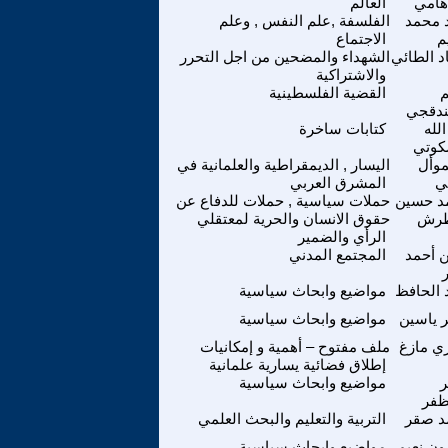
اهامي
العالم
 محمد
الفلسفة ,علم النفس , وعلم
م
الاجتماع
د الطائي
الشهداء والمضحين من اجل التحرر
والاشتراكية
م
القضية الفلسطينية
ندقجي
الله
كتابات ساخرة
كوتي
وأل
اليسار , الديمقراطية والعلمانية في
ي
المشرق العربي
د حسين
حملات سياسية , حملات للدفاع عن
طرش
حقوق الانسان والحرية لمعتقلي
الرأي والضمير
 أحمد
المجتمع المدني
 الحافظ
مواضيع وابحاث سياسية
ر ياسين
مواضيع وابحاث سياسية
ي مازغ
ملف مفتوح – أهمية و إمكانيات
إطلاق فضائية يسارية علمانية
ر
مواضيع وابحاث سياسية
ظفر
د صقر
التربية والتعليم والبحث العلمي
ن نعيم
مواضيع وابحاث سياسية