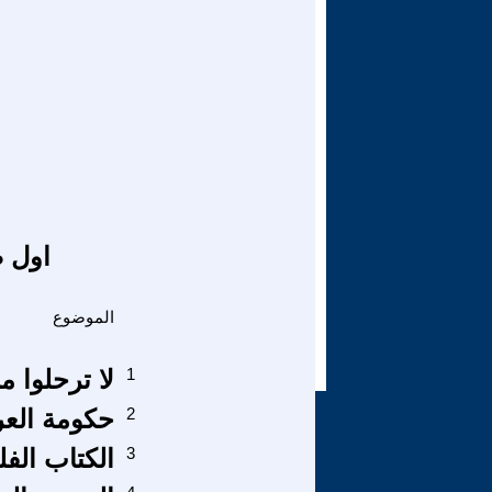
اول ص
الموضوع
1
لا ترحلوا م
2
حكومة العر
3
الكتاب الف