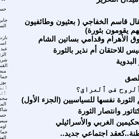
حسن
ال قاسم الخفاجي ( بعثيون وطائفيون
جابر
الس
هم يقومون بثورة)
وق الأهرام وقدامي بساتين الشام
نارت
اسم
نفيس للاحتقان أم نذير بالثورة
عبد 
الز
البدوية
شري
القب
منص
لصق
جمال
بوزي
لروح فى ﭐلعراق؟
ﭐنطل
ﭐلر
لثورة نفسها للسياسيين (الجزء الأول)
محم
المث
تور وانتصار الثورة
شاكر
حس
حكيمين الغربي والأسرائيلي
ميس
اوما
طنة..كعقد اجتماعي جديد..
جما
الهن