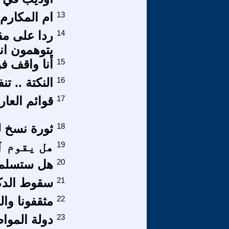
13
ام المكارم
14
ردا على مق
يتوهمون ان
15
أنا واقف ف
16
النكتة .. ت
17
قوائم العار 
18
ثورة نسخ 
19
هل يقوم ﭐ
20
هل ستسلم ا
21
سقوط الدكتا
22
مثقفونا وال
23
دولة الموا