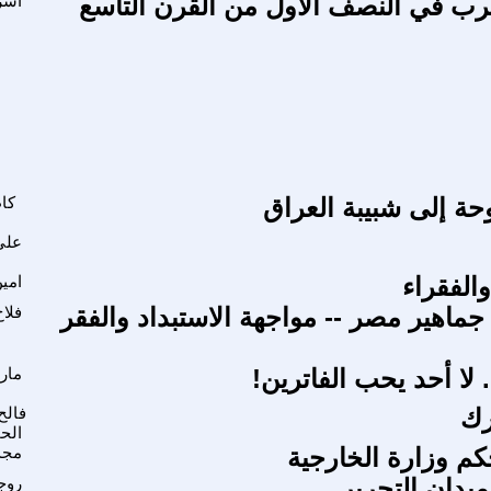
رب في النصف الأول من القرن التاسع
أشر
حة إلى شبيبة العراق
كا
علي
والفقراء
امي
جماهير مصر -- مواجهة الاستبداد والفقر
فلا
 لا أحد يحب الفاترين!
ماري
رك
فالح
الح
كم وزارة الخارجية
مجد
يدان التحرير
روج