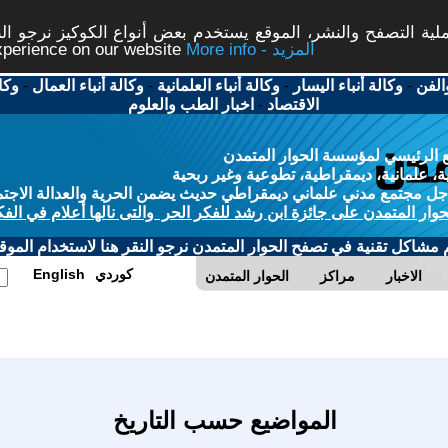
ة التصفح والنشر، الموقع يستخدم بعض أنواع الكوكيز نرجو النق
More info - المزيد
experience on our website
الفن
-
وكالة أنباء اليسار
-
وكالة أنباء العلمانية
-
وكالة أنباء العمال
-
وكا
الاقتصاد
-
اخبار الطب والعلوم
 الرئيسي لمؤسسة الحوار المتمدن
، علمانية، ديمقراطية، تطوعية وغير ربحية
ل مجتمع مدني علماني ديمقراطي حديث يضمن الحرية والعدالة الاجتم
حوار المتمدن على جائزة ابن رشد للفكر الحر والتى نالها أعلام في الفك
م مشاكل تقنية في تصفح الحوار المتمدن نرجو النقر هنا لاستخدام الموقع
كوردي
English
الاخبار
مراكز
الحوار المتمدن
المواضيع حسب التاريخ