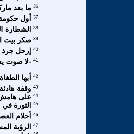
36
ما بعد ماركس
37
أول حكومة 
38
الشطارة ال
39
صكر بيت اف
40
إرحل جرذ 
41
-لا صوت يع
42
أيها الطغاة
43
وقفة هادئة 
44
على هامش الثورة ا
45
الثورة في 
46
أحلام العصا
47
الرؤية المس
48