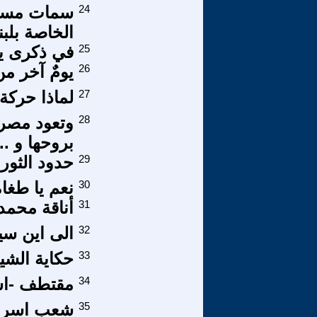
24
سمات مستح
الخاصة بلبن
25
في ذكرى ي
26
يومٌ آخر م
27
لماذا حركة 20 فبراير
28
وتعود مصر ك
بروحها و ...
29
حدود الثورة
30
نعم يا طغا
31
أناقة محمد
32
الى اين سي
33
حكاية الشي
34
مقتطف -اسر
35
شعب اسرا