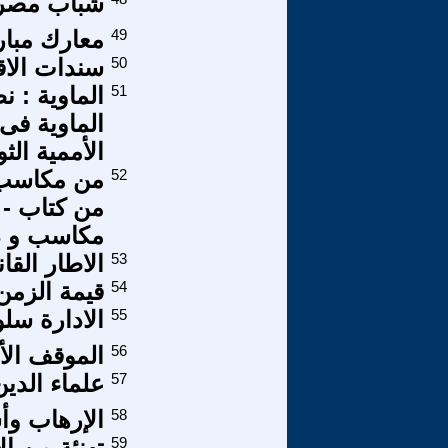
شباب مصر 
49
معارك مبار
50
سندات الاق
51
الماوية فى
الأممية الثو
52
من مكاسب ا
من كتاب - ا
مكاسب و 
53
الاطار القا
54
قيمة الزمن 
55
الادارة سل
56
الموقف الأ
57
علماء الدين ام اعمي
58
الإرهاب وأس
59
تهنئة من ا