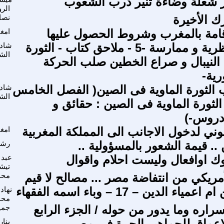
شعلة وضاءة تنير درب الشعوب
الر
ك الأخيرة
نصار
امة بالمغرب وشروط الحصول عليها
امغ
الماوية : نظرية و ممارسة -5 - ملاحق كتاب - الثورة
شاد
الش
 النيبال و صراع الخطين صلب الحركة
رية-
لثورة الماوية فى الصين( الفصل الخامس
شاد
الش
لثورة الماوية فى الصين : حقائق و
دروس-)
نوني لدخول الاجانب الى المملكة المغربية
امغ
.. قيمة الشعور بالمسؤولية ..
رشي
وك اوافعال وليست احلام واقوال
عبد 
تيش
مريكي من انتفاضة مصر ... مصالح لا قيم
محم
اء الدين – 17 – وباء اسمه الفقهاء
نهاد
محم
راره وما يدور من حوله / الجزء الرابع
جمي
لاعماق للجماهير الحرة في مصر
ينا