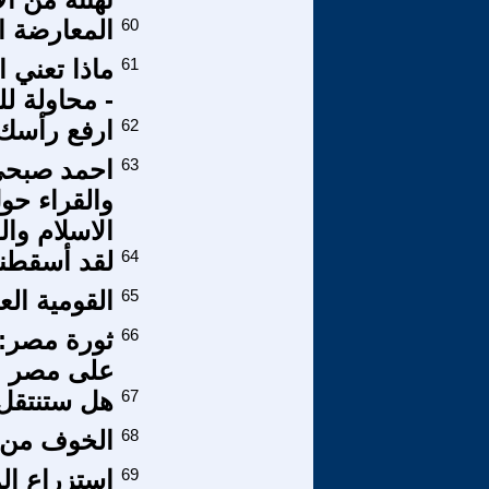
60
المعارضة ا
61
ماذا تعني 
- محاولة لل
62
ارفع رأسك
63
احمد صبحي 
والقراء حو
الاسلام وال
64
لقد أسقطنا 
65
القومية الع
66
ثورة مصر: 
على مصر وا
67
هل ستنتقل 
68
الخوف من 
69
استزراع ال