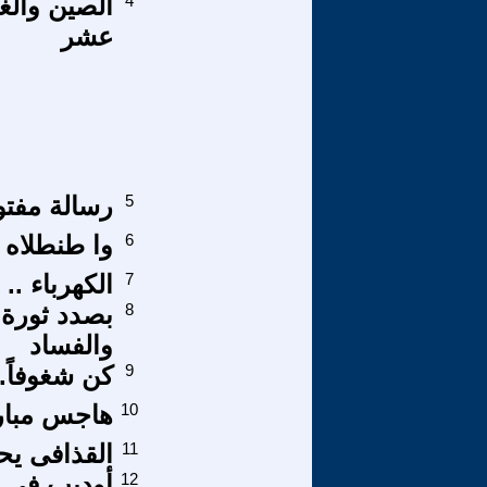
4
الصين والغ
عشر
5
رسالة مفتو
6
وا طنطلاه
7
الكهرباء .. 
8
بصدد ثورة 
والفساد
9
كن شغوفاً..
10
هاجس مبا
11
القذافى يح
12
أوديب في م