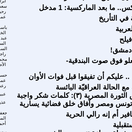
ابر
.. ما بعد الماركسية: 1 مدخل
سعد
رحي
في التأريخ
عما
عربية
باس
الخ
يلح
عبد 
الس
دمشق!
السم
راج
لو فوق صوت البندقية-
محم
الأ
 .. عليكم أن تفيقوا قبل فوات الأوان
حسن
عمر
مع الحالة العراقيّة البائسة
رعد
لمصرية (٣): كلمات شكر واجبة
عبي
تونس ومصر وآفاق خلق فضائية يسارية
عذر
فير أم إنه رالي الحرية
جعف
الم
تقبلية
أحم
ميسو