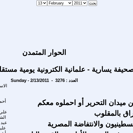
الحوار المتمدن
حيفة يسارية - علمانية الكترونية يومية مستقل
Sunday - 2/13/2011 - العدد : 3276
الاس
ن ميدان التحرير أو احملوه معكم
أحم
اق بالمقلوب
علي
الش
لسطينيون والانتفاضة المصرية
عبد 
علي