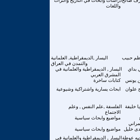
ف صالح
دراسات وابحاث في التاريخ والتراث
واللغات
ظم حبيب
اليسار ,الديمقراطية, العلمانية
والتمدن في العراق
 بداي
اليسار , الديمقراطية والعلمانية في
المشرق العربي
ن يونس
كتابات ساخرة
ح علوان
ابحاث يسارية واشتراكية وشيوعية
ا خليفة
الفلسفة ,علم النفس , وعلم
الاجتماع
مواضيع وابحاث سياسية
مراني
ى خليل
مواضيع وابحاث سياسية
يه عوطة
اليسار , الديمقراطية والعلمانية في