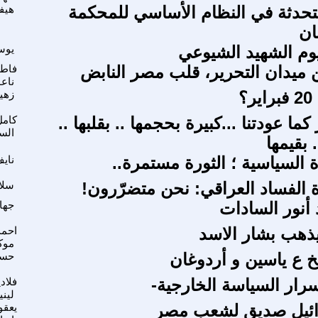
دثة في النظام الأساسي للمحكمة
هيف
ان
وم الشهيد الشيوعي
يوس
ن ميدان التحرير، قلب مصر النابض
فاط
ناع
؟
زهي
ما عودتنا ...كبيرة بحجمها .. بقلبها ..
كامل
الس
 بقيمها
 السياسية ؛ الثورة مستمرة..
ناي
ة الفساد العراقي: نحن متضرّرون!
سلا
 أنور السادات
جهاد
ذهب بشار الاسد
احمد
موك
خ ع ياسين و أردوغان
حسن
ار السياسة الخارجية-
فلاد
ليني
ئيل صديق لشعب مصر
يعق