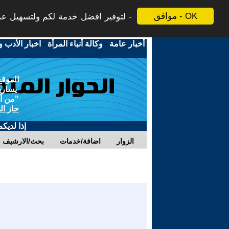
موافق - OK
لتوفير افضل خدمة لكم ولتسهيل عملي
أخبار عامة
-
وكالة أنباء المرأة
-
اخبار الأدب و
الموقع
يسارية
"من أج
حاز ال
إذا لديك
الزوار
اضافة/خدمات
بحث/الارشيف