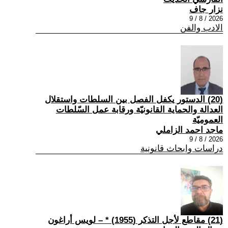
نزار جاف
2026 / 8 / 9
الادب والفن
(20) الدستور يكفل الفصل بين السلطات واستقلال
العدالة والحماية القانونيّة ورقابة عمل السّلطات
العموميّة
ماجد احمد الزاملي
2026 / 8 / 9
دراسات وابحاث قانونية
(21) مقاطع لأجل التذكر (1955) * – لويس أراغون