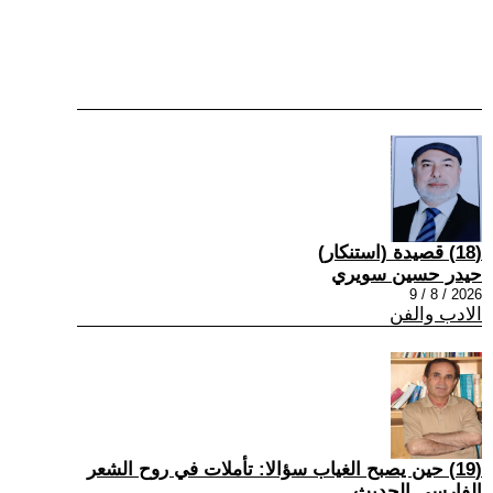
(18) قصيدة (استنكار)
حيدر حسين سويري
2026 / 8 / 9
الادب والفن
(19) حين يصبح الغياب سؤالا: تأملات في روح الشعر
الفارسي الحديث