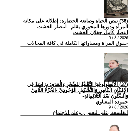
(36) نبض الحياة وصانعة الحضارة: إطلالة على مكانة
المرأة ودورها المحوري بقلم _انتصار الخشت
انتصار كامل جفلان الخشت
2026 / 8 / 9
حقوق المراة ومساواتها الكاملة في كافة المجالات
(37) الْأَنْطُولُوجْيَا التِّقْنِيَّةُ لِلسِّحْرِ وَالْعَدَمِ: دِرَاسَةٌ فِي
الْإِمْكَانِ الْكَامِنِ وَالتَّشْكِيلِ الْوُجُودِيِّ -الجُزْءُ الثَّامِنُ
وَالسِّتُّونَ بَعْدَ الثَّلَاثِمِائَةِ-
حمودة المعناوي
2026 / 8 / 9
الفلسفة ,علم النفس , وعلم الاجتماع