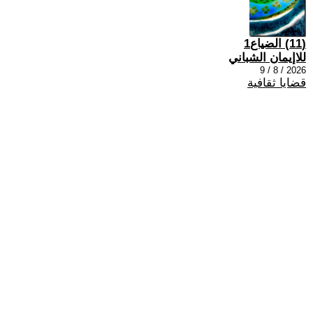
(11) الضياع1
للاإيمان الشباني
2026 / 8 / 9
قضايا ثقافية