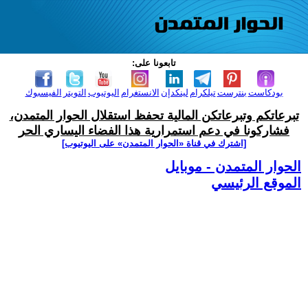
تابعونا على:
بودكاست
بنترست
تيلكرام
لينكدإن
الانستغرام
اليوتيوب
التويتر
الفيسبوك
تبرعاتكم وتبرعاتكن المالية تحفظ استقلال الحوار المتمدن،
فشاركونا في دعم استمرارية هذا الفضاء اليساري الحر
[اشترك في قناة ‫«الحوار المتمدن» على اليوتيوب]
الحوار المتمدن - موبايل
الموقع الرئيسي