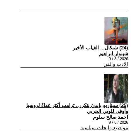
(24) شنكال... الغياب الأخير
شينوار ابراهيم
2026 / 8 / 9
الادب والفن
(25) سيناريو بايدن يتكرر.. ترامب أكثر عداءً لروسيا
وأوفى للوبي الحربي
احمد صالح سلوم
2026 / 8 / 9
مواضيع وابحاث سياسية