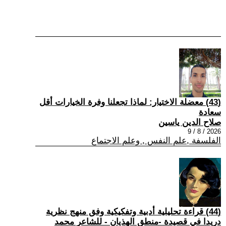
(43) معضلة الاختيار: لماذا تجعلنا وفرة الخيارات أقل
سعادة
صلاح الدين ياسين
2026 / 8 / 9
الفلسفة ,علم النفس , وعلم الاجتماع
(44) قراءة تحليلية أدبية وتفكيكية وفق منهج نظرية
دريدا في قصيدة -منطق الهذيان - للشاعر محمد