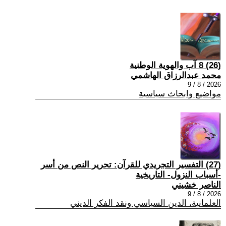
(26) 8 آب والهوية الوطنية
محمد عبدالرزاق الهاشمي
2026 / 8 / 9
مواضيع وابحاث سياسية
(27) التفسير التجريدي للقرآن: تحرير النص من أسر
-أسباب النزول- التاريخية
الناصر خشيني
2026 / 8 / 9
العلمانية، الدين السياسي ونقد الفكر الديني