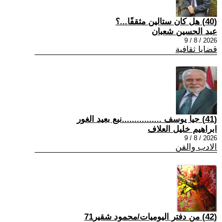
(40) هل كان ستالين مثقفًا...؟
عبد الحسين شعبان
2026 / 8 / 9
قضايا ثقافية
(41) جيا يوسف ................نبع بعيد الغور
ابراهيم خليل العلاف
2026 / 8 / 9
الادب والفن
(42) من دفتر اليوميات/محمود شقير71