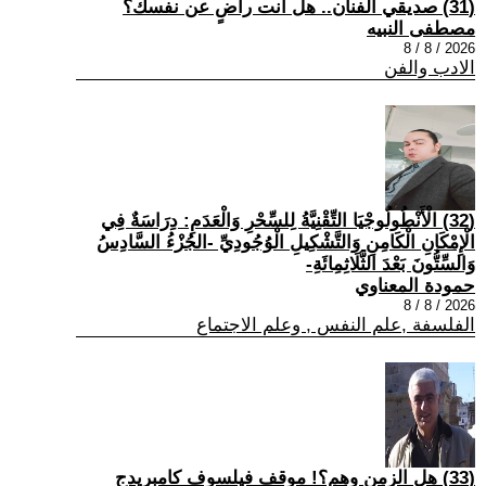
(31) صديقي الفنان.. هل أنت راضٍ عن نفسك؟
مصطفى النبيه
2026 / 8 / 8
الادب والفن
(32) الْأَنْطُولُوجْيَا التِّقْنِيَّةُ لِلسِّحْرِ وَالْعَدَمِ: دِرَاسَةٌ فِي
الْإِمْكَانِ الْكَامِنِ وَالتَّشْكِيلِ الْوُجُودِيِّ -الجُزْءُ السَّادِسُ
وَالسِّتُّونَ بَعْدَ الثَّلَاثِمِائَةِ-
حمودة المعناوي
2026 / 8 / 8
الفلسفة ,علم النفس , وعلم الاجتماع
(33) هل الزمن وهم؟! موقف فيلسوف كامبريدج