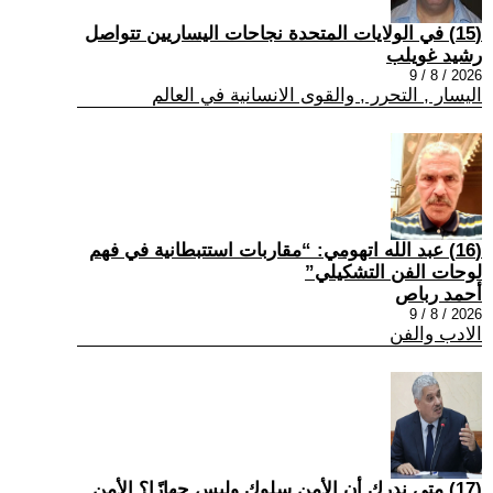
(15) في الولايات المتحدة نجاحات اليساريين تتواصل
رشيد غويلب
2026 / 8 / 9
اليسار , التحرر , والقوى الانسانية في العالم
(16) عبد الله اتهومي: “مقاربات استتبطانية في فهم
لوحات الفن التشكيلي”
أحمد رباص
2026 / 8 / 9
الادب والفن
(17) متى ندرك أن الأمن سلوك وليس جهازًا؟ الأمن