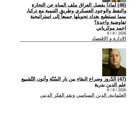
(46) لماذا يفصل العراق ملف المياه عن التجارة
والنفط والوجود العسكري وطريق التنمية مع تركيا،
بينما تستطيع بغداد تحويلها جميعاً إلى استراتيجية
تفاوضية واحدة؟
احمد موكرياني
2026 / 8 / 8
الادارة و الاقتصاد
(47) الدّروز وصراع البقاء بين نار السّنّة وأتون التّشييع
علم الدين بدرية
2026 / 8 / 8
العلمانية، الدين السياسي ونقد الفكر الديني