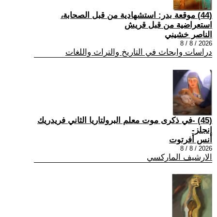
(44) موقعة بدر: استشهادية من قبل الصحابة،
استعراضية من قبل قريش
الناصر خشيني
2026 / 8 / 8
دراسات وابحاث في التاريخ والتراث واللغات
(45) -في ذكرى موت معلم البرولتاريا الثاني فريدريك
إنجلز-
أنس أفرتوت
2026 / 8 / 8
الارشيف الماركسي