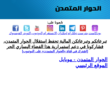
تابعونا على:
بودكاست
بنترست
تيلكرام
لينكدإن
الانستغرام
اليوتيوب
التويتر
الفيسبوك
تبرعاتكم وتبرعاتكن المالية تحفظ استقلال الحوار المتمدن،
فشاركونا في دعم استمرارية هذا الفضاء اليساري الحر
[اشترك في قناة ‫«الحوار المتمدن» على اليوتيوب]
الحوار المتمدن - موبايل
الموقع الرئيسي