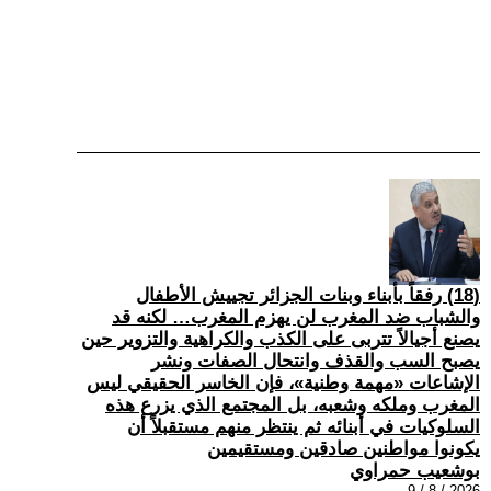
(18) رفقاً بأبناء وبنات الجزائر تجييش الأطفال
والشباب ضد المغرب لن يهزم المغرب… لكنه قد
يصنع أجيالاً تتربى على الكذب والكراهية والتزوير حين
يصبح السب والقذف وانتحال الصفات ونشر
الإشاعات «مهمة وطنية»، فإن الخاسر الحقيقي ليس
المغرب وملكه وشعبه، بل المجتمع الذي يزرع هذه
السلوكيات في أبنائه ثم ينتظر منهم مستقبلاً أن
يكونوا مواطنين صادقين ومستقيمين
بوشعيب حمراوي
2026 / 8 / 9