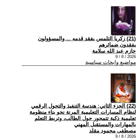
(21) زكريا التلمس يفقد قدمه ... والمسؤولون
يفقدون ضمائرهم
حازم عبد الله سلامة
2026 / 8 / 9
مواضيع وابحاث سياسية
(22) الجزء الثاني: هندسة التنفيذ والتحول الرقمي
لنظام المسارات التعليمية المرنة نحو بناء منظومة
تعليمية ذكية تتمحور حول الطالب، وتربط التعلم
بالمهارات والمستقبل المهني
مصطفى محمود مقلد
2026 / 8 / 9