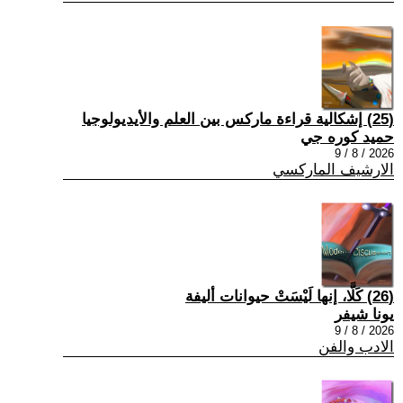
(25) إشكالية قراءة ماركس بين العلم والأيديولوجيا
حميد كوره جي
2026 / 8 / 9
الارشيف الماركسي
(26) كَلَّا، إنها لَيْسَتْ حيوانات أليفة
يونا شيفر
2026 / 8 / 9
الادب والفن