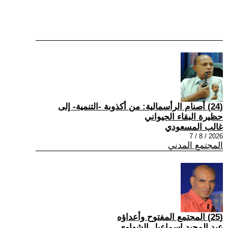
(24) أصنام الرأسمالية: من أكذوبة -التنمية- إلى
حظيرة البقاء الحيواني
غالب المسعودي
2026 / 8 / 7
المجتمع المدني
(25) المجتمع المفتوح وأعداؤه
عبد المجيد إسماعيل الشهاوي