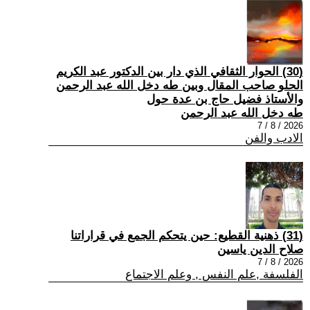
(30) الحوار الثقافي الذي دار بين الدكتور عبد الكريم
الحلو صاحب المقال وبين طه دخل الله عبد الرحمن
والأستاذ فضيل حاج بن عدة حول
طه دخل الله عبد الرحمن
2026 / 8 / 7
الادب والفن
(31) ذهنية القطيع: حين يتحكم الجمع في قراراتنا
صلاح الدين ياسين
2026 / 8 / 7
الفلسفة ,علم النفس , وعلم الاجتماع