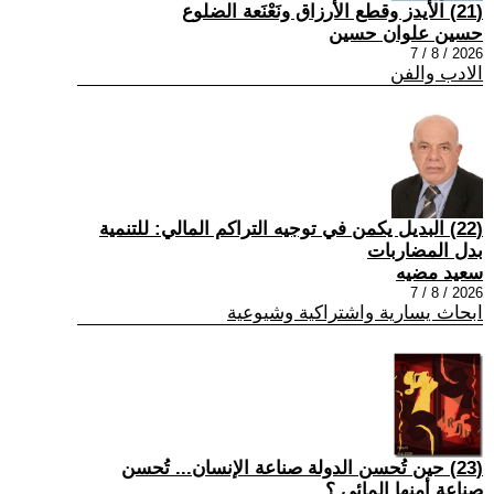
(21) الأيدز وقطع الأرزاق ونَعْنَعة الضلوع
حسين علوان حسين
2026 / 8 / 7
الادب والفن
(22) البديل يكمن في توجيه التراكم المالي: للتنمية
بدل المضاربات
سعيد مضيه
2026 / 8 / 7
ابحاث يسارية واشتراكية وشيوعية
(23) حين تُحسن الدولة صناعة الإنسان... تُحسن
صناعة أمنها المائي.؟