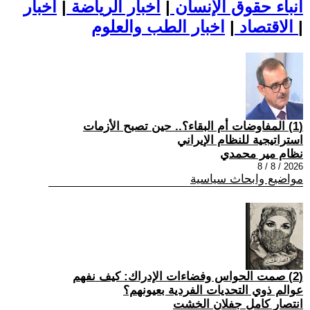
أنباء حقوق الإنسان
|
اخبار الرياضة
|
اخبار
|
اخبار الطب والعلوم
الاقتصاد
|
(1) المفاوضات أم البقاء؟.. حين تصبح الأزمات
استراتيجية للنظام الإيراني
نظام مير محمدي
2026 / 8 / 8
مواضيع وابحاث سياسية
(2) صمت الحواس وفضاءات الإدراك: كيف نفهم
عوالم ذوي التحديات الفردية بعيونهم؟
انتصار كامل جفلان الخشت