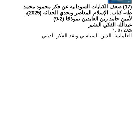
(17) ضعف الكتابات السودانية عن فكر محمود محمد
طه- كتاب: الإسلام المعاصر وتحدي الحداثة (2025)،
لأمين حامد زين العابدين نموذجًا (2-9)
عبدالله الفكي البشير
2026 / 8 / 7
العلمانية، الدين السياسي ونقد الفكر الديني