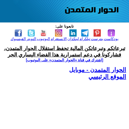
تابعونا على:
بودكاست
بنترست
تيلكرام
لينكدإن
الانستغرام
اليوتيوب
التويتر
الفيسبوك
تبرعاتكم وتبرعاتكن المالية تحفظ استقلال الحوار المتمدن،
فشاركونا في دعم استمرارية هذا الفضاء اليساري الحر
[اشترك في قناة ‫«الحوار المتمدن» على اليوتيوب]
الحوار المتمدن - موبايل
الموقع الرئيسي