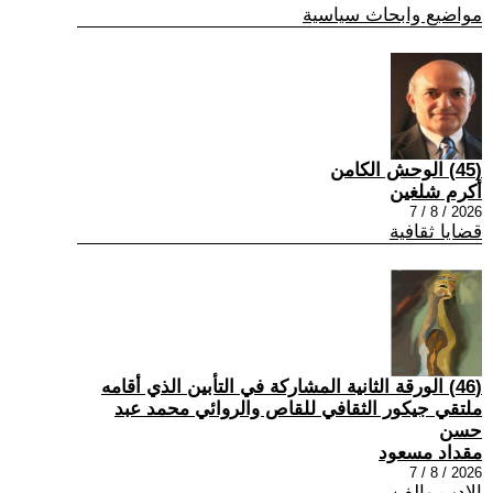
مواضيع وابحاث سياسية
(45) الوحش الكامن
أكرم شلغين
2026 / 8 / 7
قضايا ثقافية
(46) الورقة الثانية المشاركة في التأبين الذي أقامه
ملتقي جيكور الثقافي للقاص والروائي محمد عبد
حسن
مقداد مسعود
2026 / 8 / 7
الادب والفن