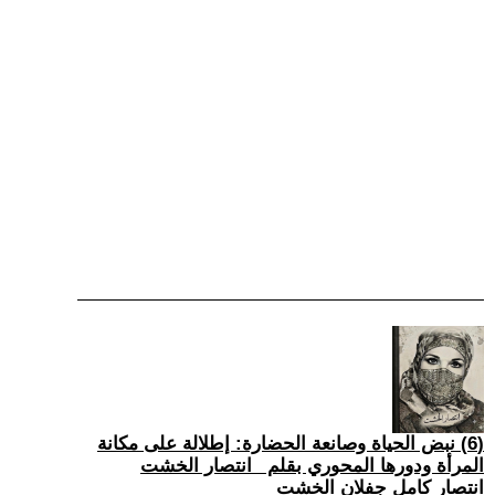
(6) نبض الحياة وصانعة الحضارة: إطلالة على مكانة
المرأة ودورها المحوري بقلم _انتصار الخشت
انتصار كامل جفلان الخشت