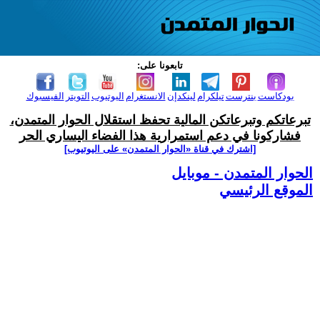
تابعونا على:
بودكاست
بنترست
تيلكرام
لينكدإن
الانستغرام
اليوتيوب
التويتر
الفيسبوك
تبرعاتكم وتبرعاتكن المالية تحفظ استقلال الحوار المتمدن،
فشاركونا في دعم استمرارية هذا الفضاء اليساري الحر
[اشترك في قناة ‫«الحوار المتمدن» على اليوتيوب]
الحوار المتمدن - موبايل
الموقع الرئيسي