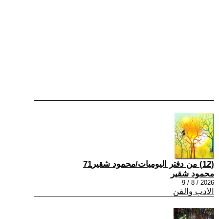
(12) من دفتر اليوميات/محمود شقير71
محمود شقير
2026 / 8 / 9
الادب والفن