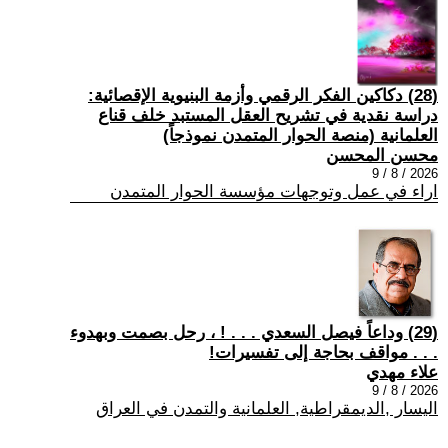
(28) دكاكين الفكر الرقمي وأزمة البنيوية الإقصائية:
دراسة نقدية في تشريح العقل المستبد خلف قناع
العلمانية (منصة الحوار المتمدن نموذجاً)
محسن المحسن
2026 / 8 / 9
اراء في عمل وتوجهات مؤسسة الحوار المتمدن
(29) وداعاً فيصل السعدي . . . ! ، رحل بصمت وبهدوء
. . . مواقف بحاجة إلى تفسيرات!
علاء مهدي
2026 / 8 / 9
اليسار ,الديمقراطية, العلمانية والتمدن في العراق