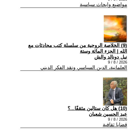
مواضيع وابحاث سياسية
(9) الخلاصة الروحية من سلسلة كتب محادثات مع
الله | الجزء المائة وستة
نيل دونالد والش
2026 / 8 / 9
العلمانية، الدين السياسي ونقد الفكر الديني
(10) هل كان ستالين مثقفًا...؟
عبد الحسين شعبان
2026 / 8 / 9
قضايا ثقافية