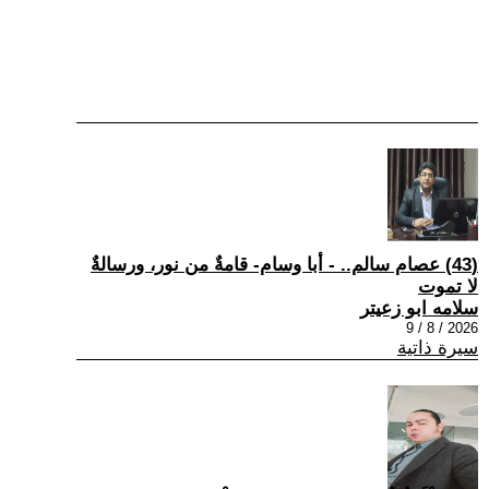
(43) عصام سالم.. - أبا وسام- قامةٌ من نور، ورسالةٌ
لا تموت
سلامه ابو زعيتر
2026 / 8 / 9
سيرة ذاتية