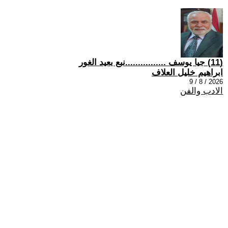
(11) جيا يوسف ................نبع بعيد الغور
ابراهيم خليل العلاف
2026 / 8 / 9
الادب والفن