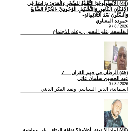
(44) الْأَنْطُولُوجْيَا التِّقْنِيَّةُ لِلسِّحْرِ وَالْعَدَمِ: دِرَاسَةٌ فِي
الْإِمْكَانِ الْكَامِنِ وَالتَّشْكِيلِ الْوُجُودِيِّ -الجُزْءُ السَّابِعُ
وَالسِّتُّونَ بَعْدَ الثَّلَاثِمِائَةِ-
حمودة المعناوي
2026 / 8 / 9
الفلسفة ,علم النفس , وعلم الاجتماع
(45) الرطان في فهم القران.....7
عبد الحسين سلمان عاتي
2026 / 8 / 9
العلمانية، الدين السياسي ونقد الفكر الديني
(46) لماذا لا نوثق أعلامنا؟ ثقافة الرثاء... في مواجهة