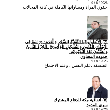
2026 / 8 / 9
حقوق المراة ومساواتها الكاملة في كافة المجالات
(7) الْأَنْطُولُوجْيَا التِّقْنِيَّةُ لِلسِّحْرِ وَالْعَدَمِ: دِرَاسَةٌ فِي
الْإِمْكَانِ الْكَامِنِ وَالتَّشْكِيلِ الْوُجُودِيِّ -الجُزْءُ الثَّامِنُ
وَالسِّتُّونَ بَعْدَ الثَّلَاثِمِائَةِ-
حمودة المعناوي
2026 / 8 / 9
الفلسفة ,علم النفس , وعلم الاجتماع
(8) اتفاقية مكة للدفاع المشترك
سري القدوة
2026 / 8 / 9