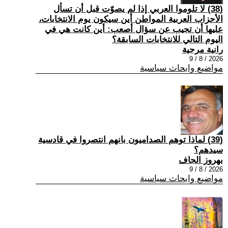
(38) لا تلوموا العربي إذا لم يصوّت قبل أن تسأل
الأحزاب العربية المواطن أين سيكون يوم الانتخابات،
عليها أن تجيب عن سؤال أصعب: أين كانت هي في
اليوم التالي للانتخابات السابقة؟
رانية مرجية
2026 / 8 / 9
مواضيع وابحاث سياسية
(39) ‏لماذا توهم الصداميون بانهم انتصروا في قادسية
سيدهم؟
بهروز الجاف
2026 / 8 / 9
مواضيع وابحاث سياسية