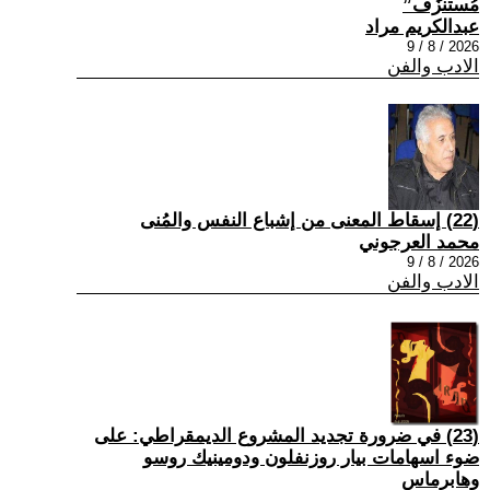
مُستنزَف”
عبدالكريم مراد
2026 / 8 / 9
الادب والفن
(22) إسقاط المعنى من إشباع النفس والمُنى
محمد العرجوني
2026 / 8 / 9
الادب والفن
(23) في ضرورة تجديد المشروع الديمقراطي: على
ضوء اسهامات بيار روزنفلون ودومينيك روسو
وهابرماس