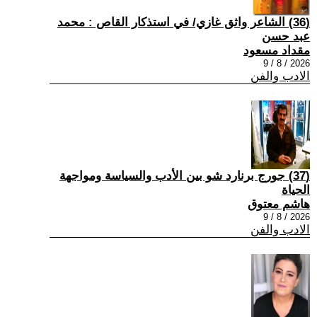
(36) الشاعر واثق غازي/ في استذكار القاص : محمد
عبد حسن
مقداد مسعود
2026 / 8 / 9
الادب والفن
(37) جورج برنارد شو بين الأدب والسياسة ومواجهة
الحياة
هاشم معتوق
2026 / 8 / 9
الادب والفن