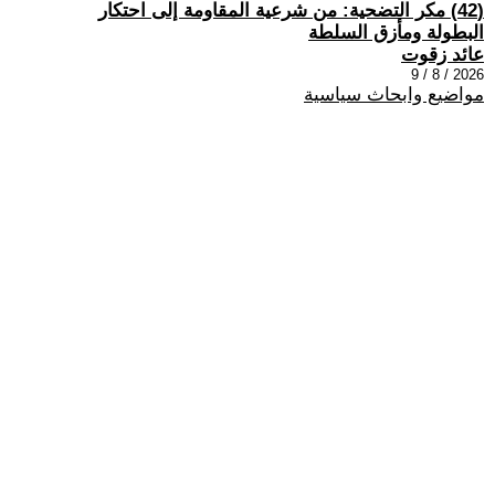
(42) مكر التضحية: من شرعية المقاومة إلى احتكار
البطولة ومأزق السلطة
عائد زقوت
2026 / 8 / 9
مواضيع وابحاث سياسية