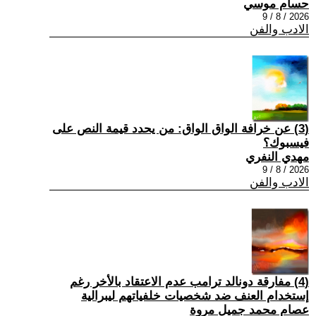
حسام موسي
2026 / 8 / 9
الادب والفن
(3) عن خرافة الواق الواق: من يحدد قيمة النص على
فيسبوك؟
مهدي النفري
2026 / 8 / 9
الادب والفن
(4) مفارقة دونالد ترامب عدم الاعتقاد بالأخر رغم
إستخدام العنف ضد شخصيات خلفياتهم ليبرالية
عصام محمد جميل مروة