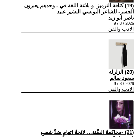
(19) كثافة الترميز..و بلاغة اللغة في - وحدهم يعبرون
الجسر- للشاعر التونسي البشير عبيد
ناصر ابو زيد
2026 / 8 / 9
الادب والفن
(20) الزلزلة
سعود سالم
2026 / 8 / 9
الادب والفن
(21) -محاكمةُ السَّنة… لائحةُ اتهامٍ ضدَّ شعبٍ