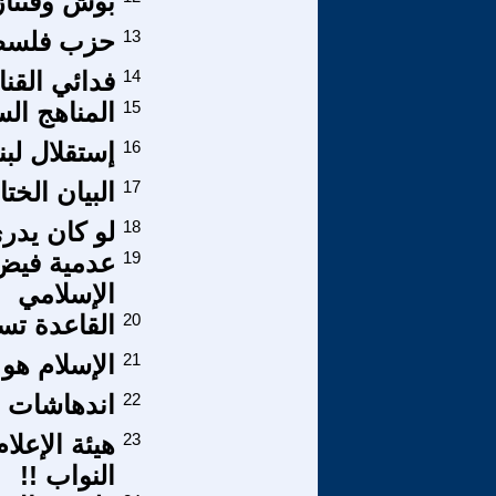
بوش وفنتاز
13
حزب فلسطين
14
فدائي القنا
15
المناهج الس
16
إستقلال لبن
17
البيان الخت
18
لو كان يدر
19
عدمية فيض
الإسلامي
20
القاعدة تس
21
الإسلام هو 
22
اندهاشات م
23
هيئة الإعل
النواب !!