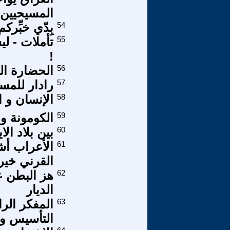
المسيحيين
54
بِدّي خبِّر
55
تأملات - 
!
56
الحضارة ال
57
رادار للمسي
58
الإنسان و ا
59
الكومونة وا
60
بين بلاد الا
61
القرني خير
62
هز البطن ع
الديار
63
المفكر الرا
التأسيس و 