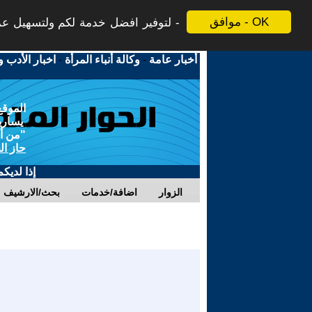
موافق - OK
لتوفير افضل خدمة لكم ولتسهيل عملي
أخبار عامة
-
وكالة أنباء المرأة
-
اخبار الأدب و
الموقع
يسارية
"من أج
حاز ال
إذا لديك
الزوار
اضافة/خدمات
بحث/الارشيف