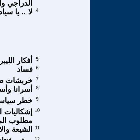
الدراجي وا
4
لا .. يا سيا
5
أفكار اللي
6
فساد
7
خربشات طفو
8
أسرانا وأس
9
خطر سياسة 
10
إشكاليات ا
مطلوب المش
11
الشيعة وال
12