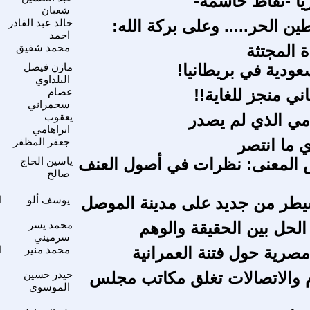
يا -نقاط حاسمة-
شعبان
 الحر..... وعلى بركة الله:
خالد عبد القادر
احمد
ة المجتثة
محمد شفيق
عودية في بريطانيا!
مازن فيصل
البلداوي
اني منجز للغاية!!
عصام
سحمراني
امي الذي لم يصدر
يعقوب
ابراهامي
ي ما انتصر
جعفر المظفر
 المعنى: نظرات في أصول العنف
ياسين الحاج
صالح
يطر من جديد على مدينة الموصل
يوسف ألو
ا
الحل بين الحقيقة والوهم
محمد يسر
سرميني
صرية حول فتنة العمرانية
محمد منير
ا
ام والاتصالات تغلق مكاتب مجلس
حيدر حسين
الموسوي