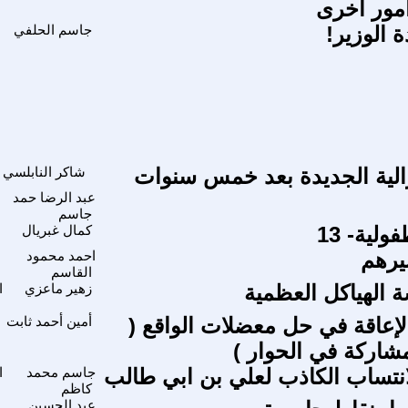
مور اخرى
دة الوزير!
جاسم الحلفي
برالية الجديدة بعد خمس سنوات
شاكر النابلسي
عبد الرضا حمد
جاسم
لية- 13
كمال غبريال
يرهم
احمد محمود
القاسم
الهياكل العظمية
زهير ماعزي
ا
لإعاقة في حل معضلات الواقع (
أمين أحمد ثابت
اركة في الحوار )
انتساب الكاذب لعلي بن ابي طالب
جاسم محمد
ا
كاظم
عبد الحسين