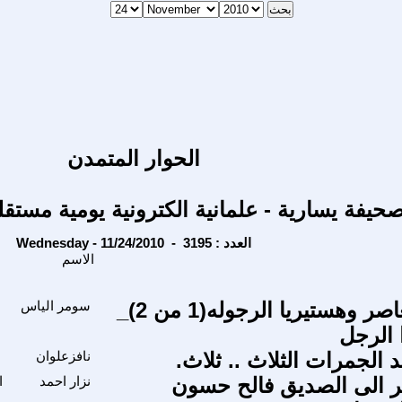
الحوار المتمدن
حيفة يسارية - علمانية الكترونية يومية مستقل
Wednesday - 11/24/2010 - العدد : 3195
الاسم
المحاو
الرجل المعاصر وهستيريا الرجوله(1 من 2)_
سومر الياس
 الرجل
الجمرات الثلاث .. ثلاث.
نافزعلوان
ر الى الصديق فالح حسون
نزار احمد
ا