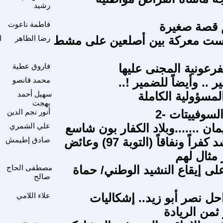
رشيد
كم قصة صغيرة
فاطمة ناعوت
ليست معركة بين أصلعين على مشط
رضا الظاهر
ا
فرعونية المجنى عليها
فاروق عطية
ر .. وأيضاً للضمير !..
محمد قانصو
لمسؤولية الكاملة
سهيل أحمد
بهجت
لسوفييتات -2
أنور نجم الدين
يمان .......وبلاد الكفار بون شاسع
علي الشمري
الأعراب أشد كفراً ونفاقاً (التوبة 97) وعائض
صادق إطيمش
 مثال لهم
لى إيقاع النشيد الوطني/ حماة
مصطفى الحاج
صالح
حل نصر أبو زيد.. إشكاليات
علاء اللامي
ثمن الريادة