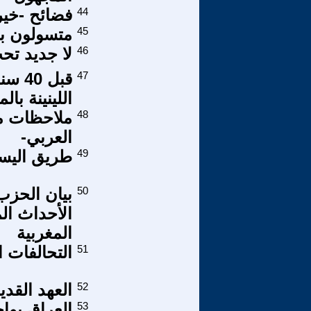
44
فضائح -خير ا
45
متسولون بت
46
لا جديد تحت
47
قبل 
اللينينة با
48
ملاحظات مب
العربي-
49
طريق اليسار - العدد24:
50
بيان الحزب
الأحداث الم
المغربية
51
التحالفات ا
52
العهد القديم.
53
العراق يوا