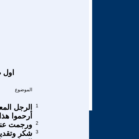
اول ص
الموضوع
1
أرحموا هذا
2
ورجمت عند 
3
شكر وتقدي