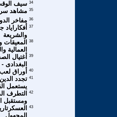
34
سيف الوقت 
35
مشاهد سريا
36
مفاخر الدو
37
أفكاراياد ج
والشريعة
38
المعيقات وا
العمالية وال
39
أغتيال الصح
البغدادى - 
40
أوراق لعب 
41
يستعمل الق
42
التطرف الد
ومستقبل ال
43
العسكرتاري
المجهول