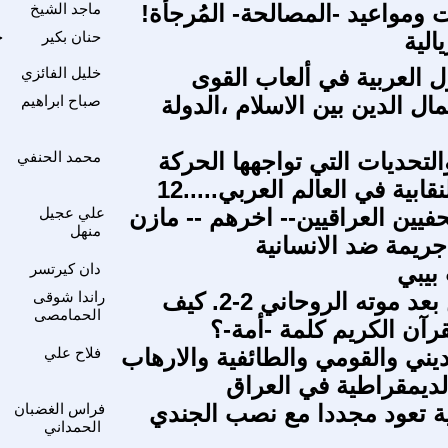
ومواعيد -المصالحة- المُرجأة!
ماجد الشيخ
لية
حنان بكير
ح
ل العربية في ألعاب القوى
خليل الفائزي
مال الدين بين الاسلام ،الدولة
صباح ابراهيم
لتحديات التي تواجهها الحركة
محمد الحنفي
نقابية في العالم العربي.....12
فيين العراقيين-- اخرهم -- مازن
علي عجيل
منهل
جريمة ضد الانسانية
بيبي
دان كيرتسر
تجدد الدين بعد موته الروحاني 2-2. كيف
راندا شوقى
الحمامصى
رآن الكريم كلمة -أمة-؟
يني والقومي والطائفية والارهاب
فلاح علي
ديمقراطية في العراق
ة تعود مجددا مع نصب الجندي
فراس الغضبان
الحمداني