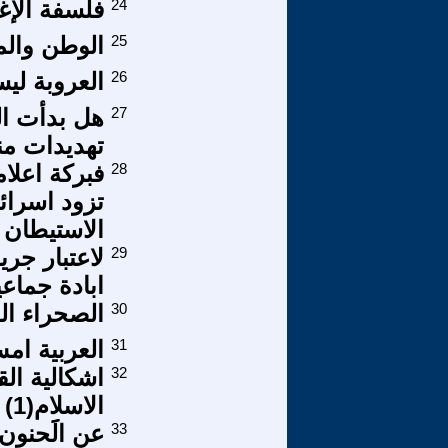
24
فلسفة الإغ
25
الوطن والم
26
العروبة لي
27
هل بدأت ال
تهديدات من
28
فبركة اعلام
الاستيطان !
29
لاعتبار جر
ابادة جماعي
30
الصحراء الغ
31
العربية امس 
32
اشكالية الق
الاسلام(1)
33
عن الََحنون