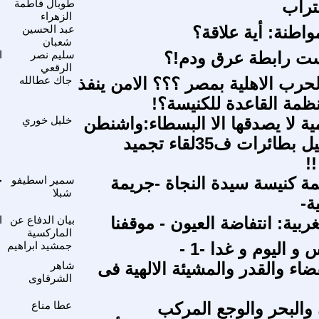
تراب
طوبال فاطمة
الزهراء
واطنة: أية علاقة؟
عبد الحسين
شعبان
ست رابطة عرق ودم!؟
سليم نصر
ا
الرقعي
حرب الاهلية بمصر ؟؟؟ الامن ينفذ
جاك عطالله
ظمة القاعدة للكنيسة؟!
ية لا يصدقها الا البسطاء:واشنطن
خليل خوري
تزود اسرائيل بطائرات ف35لقاء تجميد
!
يمة كنيسة سيدة النجاة -جريمة
سمير اسطيفو
ح
شبلا
ة-
ربية: انتفاضة العيون - موقفنا
بيان الدفاع عن
ا
الماركسية
و اليوم و غدا -1 -
جمشيد ابراهيم
ضاء والقدر والمشيئة الالهية فى
شاهر
الشرقاوى
 والبحر والوجع المركب
عطا مناع