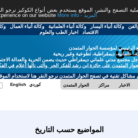
ة التصفح والنشر، الموقع يستخدم بعض أنواع الكوكيز نرجو النق
More info - المزيد
experience on our website
الفن
-
وكالة أنباء اليسار
-
وكالة أنباء العلمانية
-
وكالة أنباء العمال
-
وكا
الاقتصاد
-
اخبار الطب والعلوم
 الرئيسي لمؤسسة الحوار المتمدن
، علمانية، ديمقراطية، تطوعية وغير ربحية
ل مجتمع مدني علماني ديمقراطي حديث يضمن الحرية والعدالة الاجتم
حوار المتمدن على جائزة ابن رشد للفكر الحر والتى نالها أعلام في الفك
م مشاكل تقنية في تصفح الحوار المتمدن نرجو النقر هنا لاستخدام الموقع
كوردي
English
الاخبار
مراكز
الحوار المتمدن
المواضيع حسب التاريخ