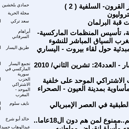
لقرون- السلفية ( 2 )
حمادي بلخشين
روليون
مجلة الحرية
 قبة البرلمان
سعد تركي
ا
40 سنة، تأسيس المنظمات الماركسية-
أبراهام
السرفاتي
لمغرب السياق المباشر للنشوء
دئية حول لقاء بيروت - اليساري
طريق اليسار
ا
 تشرين الثاني/ 2010
تجمع اليسار
ا
الماركسي في
سورية
 الاشتراكي الموحد على خلفية
الحزب
ا
الاشتراكي
أساوية بمدينة العيون - الصحراء
الموحد -
المغرب
لطبقية في العصر الإمبريالي
نايف سلوم
ا
ا
.ممنوع لمن هم دون ال18عاما..
خالد أبو شرخ
جه مأساة انقراض مواطنيه
عبدالوهاب حميد
ا