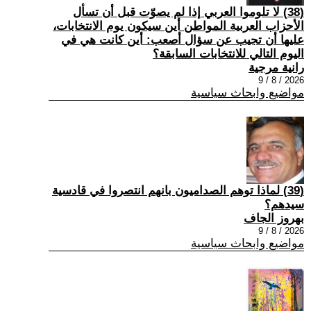
(38) لا تلوموا العربي إذا لم يصوّت قبل أن تسأل
الأحزاب العربية المواطن أين سيكون يوم الانتخابات،
عليها أن تجيب عن سؤال أصعب: أين كانت هي في
اليوم التالي للانتخابات السابقة؟
رانية مرجية
2026 / 8 / 9
مواضيع وابحاث سياسية
(39) ‏لماذا توهم الصداميون بانهم انتصروا في قادسية
سيدهم؟
بهروز الجاف
2026 / 8 / 9
مواضيع وابحاث سياسية