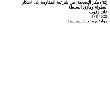
(42) مكر التضحية: من شرعية المقاومة إلى احتكار
البطولة ومأزق السلطة
عائد زقوت
2026 / 8 / 9
مواضيع وابحاث سياسية