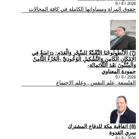
2026 / 8 / 9
حقوق المراة ومساواتها الكاملة في كافة المجالات
(7) الْأَنْطُولُوجْيَا التِّقْنِيَّةُ لِلسِّحْرِ وَالْعَدَمِ: دِرَاسَةٌ فِي
الْإِمْكَانِ الْكَامِنِ وَالتَّشْكِيلِ الْوُجُودِيِّ -الجُزْءُ الثَّامِنُ
وَالسِّتُّونَ بَعْدَ الثَّلَاثِمِائَةِ-
حمودة المعناوي
2026 / 8 / 9
الفلسفة ,علم النفس , وعلم الاجتماع
(8) اتفاقية مكة للدفاع المشترك
سري القدوة
2026 / 8 / 9