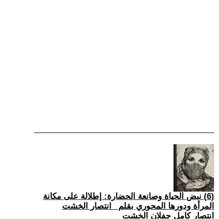
(6) نبض الحياة وصانعة الحضارة: إطلالة على مكانة
المرأة ودورها المحوري بقلم _انتصار الخشت
انتصار كامل جفلان الخشت