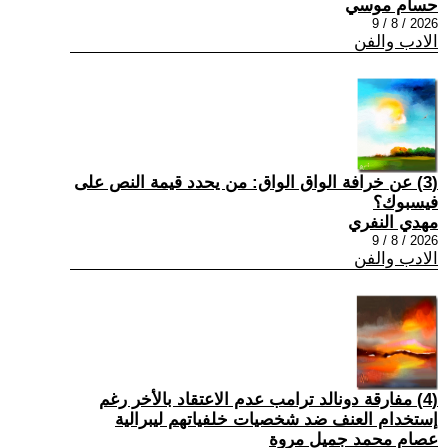
حسام موسي
2026 / 8 / 9
الادب والفن
(3) عن خرافة الواق الواق: من يحدد قيمة النص على
فيسبوك؟
مهدي النفري
2026 / 8 / 9
الادب والفن
(4) مفارقة دونالد ترامب عدم الاعتقاد بالأخر رغم
إستخدام العنف ضد شخصيات خلفياتهم ليبرالية
عصام محمد جميل مروة