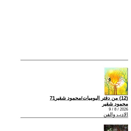
(12) من دفتر اليوميات/محمود شقير71
محمود شقير
2026 / 8 / 9
الادب والفن