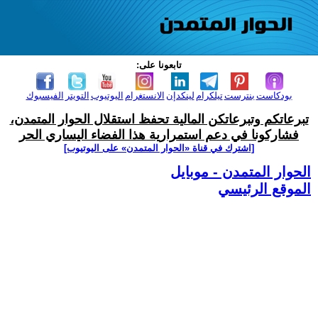
تابعونا على:
بودكاست
بنترست
تيلكرام
لينكدإن
الانستغرام
اليوتيوب
التويتر
الفيسبوك
تبرعاتكم وتبرعاتكن المالية تحفظ استقلال الحوار المتمدن،
فشاركونا في دعم استمرارية هذا الفضاء اليساري الحر
[اشترك في قناة ‫«الحوار المتمدن» على اليوتيوب]
الحوار المتمدن - موبايل
الموقع الرئيسي