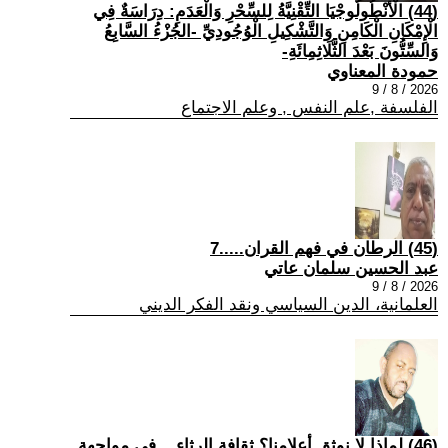
(44) الْأَنْطُولُوجْيَا التِّقْنِيَّةُ لِلسِّحْرِ وَالْعَدَمِ: دِرَاسَةٌ فِي
الْإِمْكَانِ الْكَامِنِ وَالتَّشْكِيلِ الْوُجُودِيِّ -الجُزْءُ السَّابِعُ
وَالسِّتُّونَ بَعْدَ الثَّلَاثِمِائَةِ-
حمودة المعناوي
2026 / 8 / 9
الفلسفة ,علم النفس , وعلم الاجتماع
(45) الرطان في فهم القران.....7
عبد الحسين سلمان عاتي
2026 / 8 / 9
العلمانية، الدين السياسي ونقد الفكر الديني
(46) لماذا لا نوثق أعلامنا؟ ثقافة الرثاء... في مواجهة