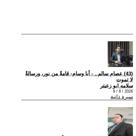
(43) عصام سالم.. - أبا وسام- قامةٌ من نور، ورسالةٌ
لا تموت
سلامه ابو زعيتر
2026 / 8 / 9
سيرة ذاتية