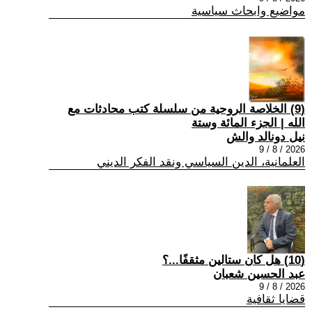
مواضيع وابحاث سياسية
(9) الخلاصة الروحية من سلسلة كتب محادثات مع
الله | الجزء المائة وستة
نيل دونالد والش
2026 / 8 / 9
العلمانية، الدين السياسي ونقد الفكر الديني
(10) هل كان ستالين مثقفًا...؟
عبد الحسين شعبان
2026 / 8 / 9
قضايا ثقافية