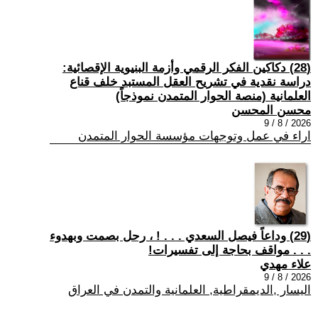
(28) دكاكين الفكر الرقمي وأزمة البنيوية الإقصائية:
دراسة نقدية في تشريح العقل المستبد خلف قناع
العلمانية (منصة الحوار المتمدن نموذجاً)
محسن المحسن
2026 / 8 / 9
اراء في عمل وتوجهات مؤسسة الحوار المتمدن
(29) وداعاً فيصل السعدي . . . ! ، رحل بصمت وبهدوء
. . . مواقف بحاجة إلى تفسيرات!
علاء مهدي
2026 / 8 / 9
اليسار ,الديمقراطية, العلمانية والتمدن في العراق