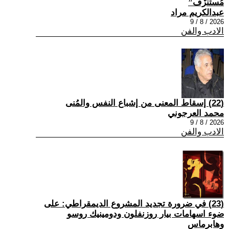
مُستنزَف”
عبدالكريم مراد
2026 / 8 / 9
الادب والفن
(22) إسقاط المعنى من إشباع النفس والمُنى
محمد العرجوني
2026 / 8 / 9
الادب والفن
(23) في ضرورة تجديد المشروع الديمقراطي: على
ضوء اسهامات بيار روزنفلون ودومينيك روسو
وهابرماس