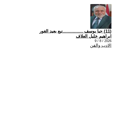
(11) جيا يوسف ................نبع بعيد الغور
ابراهيم خليل العلاف
2026 / 8 / 9
الادب والفن