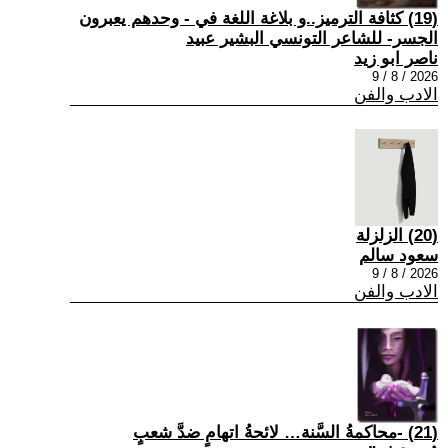
(19) كثافة الترميز..و بلاغة اللغة في - وحدهم يعبرون
الجسر- للشاعر التونسي البشير عبيد
ناصر ابو زيد
2026 / 8 / 9
الادب والفن
(20) الزلزلة
سعود سالم
2026 / 8 / 9
الادب والفن
(21) -محاكمةُ السَّنة… لائحةُ اتهامٍ ضدَّ شعبٍ