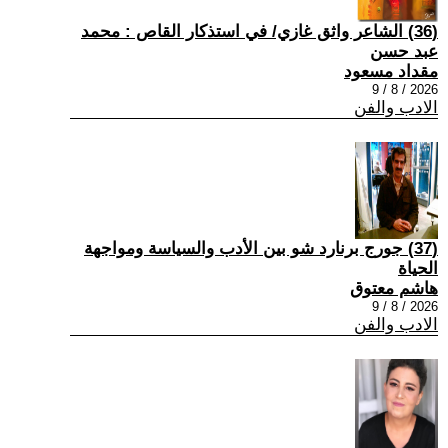
(36) الشاعر واثق غازي/ في استذكار القاص : محمد
عبد حسن
مقداد مسعود
2026 / 8 / 9
الادب والفن
(37) جورج برنارد شو بين الأدب والسياسة ومواجهة
الحياة
هاشم معتوق
2026 / 8 / 9
الادب والفن