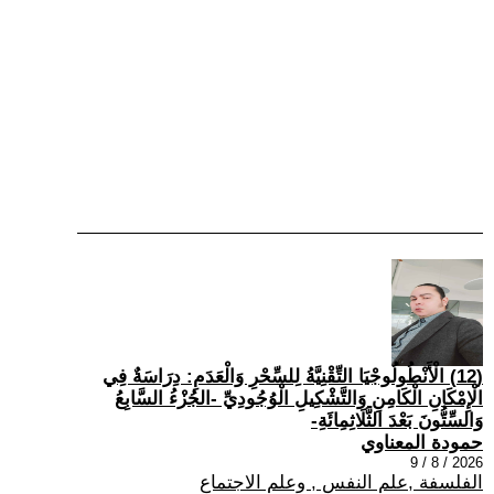
(12) الْأَنْطُولُوجْيَا التِّقْنِيَّةُ لِلسِّحْرِ وَالْعَدَمِ: دِرَاسَةٌ فِي
الْإِمْكَانِ الْكَامِنِ وَالتَّشْكِيلِ الْوُجُودِيِّ -الجُزْءُ السَّابِعُ
وَالسِّتُّونَ بَعْدَ الثَّلَاثِمِائَةِ-
حمودة المعناوي
2026 / 8 / 9
الفلسفة ,علم النفس , وعلم الاجتماع