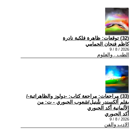
(32) توقعات: ظاهرة فلكية نادرة
كاظم فنجان الحمامي
2026 / 8 / 9
الطب , والعلوم
(33) مراجعات: مراجعة كتاب: -دولوز والظاهراتية-/
بقلم ألكسندر شْنيل/شعوب الجبوري - ت: من
الألمانية أكد الجبوري
أكد الجبوري
2026 / 8 / 9
الادب والفن