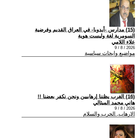
(15) مدارس -أيدوبا- في العراق القديم وفرضية
السومرية لغة وليست هوية
علاء اللامي
2026 / 8 / 9
مواضيع وابحاث سياسية
(16) الغرب يظننا إرهابيين ونحن نكفر بعضنا !!
هاني محمد الميثالي
2026 / 8 / 9
الارهاب, الحرب والسلام