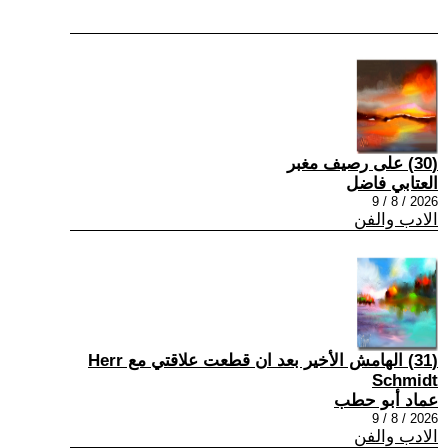
(30) على رصيف مغبر
العتابي فاضل
2026 / 8 / 9
الادب والفن
(31) الهامش الأخير بعد ان قطعت علاقتي مع Herr
Schmidt
عماد أبو حطب
2026 / 8 / 9
الادب والفن