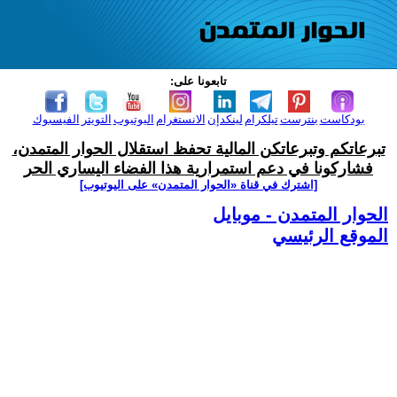
تابعونا على:
بودكاست
بنترست
تيلكرام
لينكدإن
الانستغرام
اليوتيوب
التويتر
الفيسبوك
تبرعاتكم وتبرعاتكن المالية تحفظ استقلال الحوار المتمدن،
فشاركونا في دعم استمرارية هذا الفضاء اليساري الحر
[اشترك في قناة ‫«الحوار المتمدن» على اليوتيوب]
الحوار المتمدن - موبايل
الموقع الرئيسي