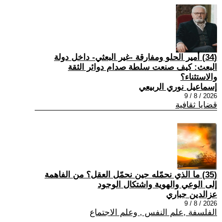
(34) أمير الحلو ومفارقة -غير البعثي- داخل دولة
البعث: كيف صنعت سلطة صدام دوائر الثقة
والاستثناء؟
إسماعيل نوري الربيعي
2026 / 8 / 9
قضايا ثقافية
(35) ما الذي نحمّله حين نحمّل العقل؟ من الفاهمة
إلى الوعي والهوية واشتكال الوجود
عزالدين جباري
2026 / 8 / 9
الفلسفة ,علم النفس , وعلم الاجتماع