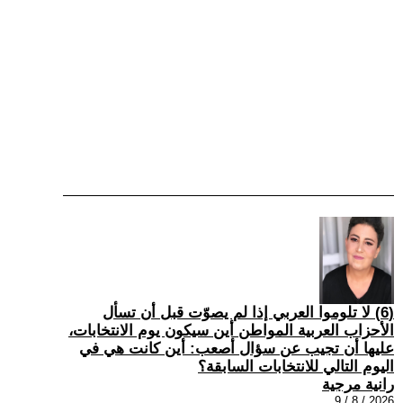
(6) لا تلوموا العربي إذا لم يصوّت قبل أن تسأل
الأحزاب العربية المواطن أين سيكون يوم الانتخابات،
عليها أن تجيب عن سؤال أصعب: أين كانت هي في
اليوم التالي للانتخابات السابقة؟
رانية مرجية
2026 / 8 / 9