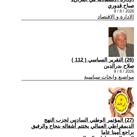
صباح قدوري
2026 / 8 / 9
الادارة و الاقتصاد
(26) التقرير السياسي ( 112 )
صلاح بدرالدين
2026 / 8 / 9
مواضيع وابحاث سياسية
(27) المؤتمر الوطني السادس لحزب النهج
الديمقراطي العمالي يختتم أشغاله بنجاح والرفيق
براجع أمينا عاما