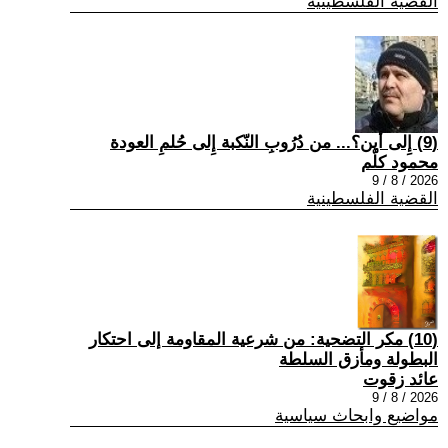
القضية الفلسطينية
(9) إِلى أين؟... من دُرُوبِ النّكبة إِلى حُلمِ العودة
محمود كلّم
2026 / 8 / 9
القضية الفلسطينية
(10) مكر التضحية: من شرعية المقاومة إلى احتكار
البطولة ومأزق السلطة
عائد زقوت
2026 / 8 / 9
مواضيع وابحاث سياسية