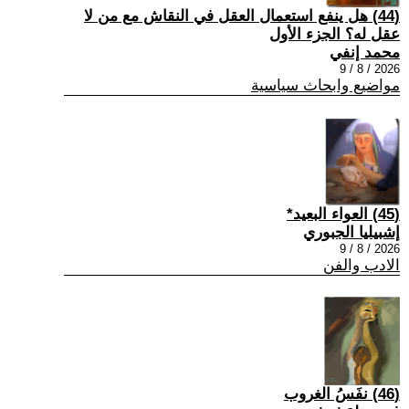
(44) هل ينفع استعمال العقل في النقاش مع من لا
عقل له؟ الجزء الأول
محمد إنفي
2026 / 8 / 9
مواضيع وابحاث سياسية
(45) العواء البعيد*
إشبيليا الجبوري
2026 / 8 / 9
الادب والفن
(46) نفَسُ الغروب