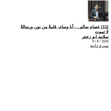
(11) عصام سالم.. - أبا وسام- قامةٌ من نور، ورسالةٌ
لا تموت
سلامه ابو زعيتر
2026 / 8 / 9
سيرة ذاتية