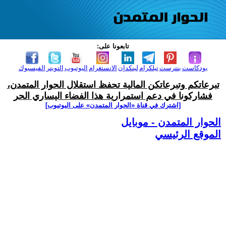
تابعونا على:
بودكاست
بنترست
تيلكرام
لينكدإن
الانستغرام
اليوتيوب
التويتر
الفيسبوك
تبرعاتكم وتبرعاتكن المالية تحفظ استقلال الحوار المتمدن،
فشاركونا في دعم استمرارية هذا الفضاء اليساري الحر
[اشترك في قناة ‫«الحوار المتمدن» على اليوتيوب]
الحوار المتمدن - موبايل
الموقع الرئيسي