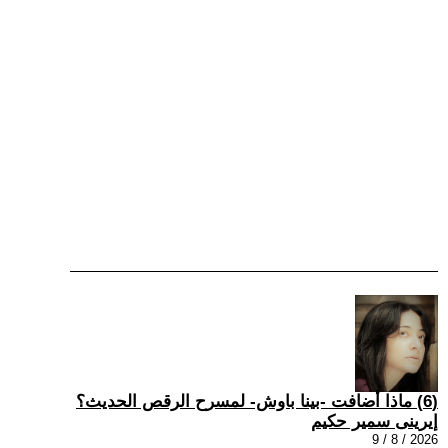
(6) ماذا أضافت -بينا باوش- لمسرح الرقص الحديث؟
إيرينى سمير حكيم
2026 / 8 / 9