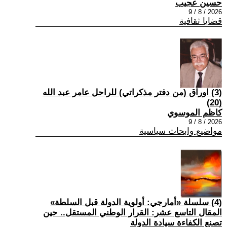
حسين عجيب
2026 / 8 / 9
قضايا ثقافية
(3) اوراق (من دفتر مذكراتي) للراحل عامر عبد الله
(20)
كاظم الموسوي
2026 / 8 / 9
مواضيع وابحاث سياسية
(4) سلسلة «أمارجي: أولوية الدولة قبل السلطة»
المقال التاسع عشر: القرار الوطني المستقل.. حين
تصنع الكفاءة سيادة الدولة