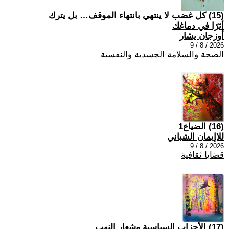
(15) كل غضب لا ينتهي بانتهاء الموقف… بل يترك
أثرًا في دماغك
أوزجان يشار
2026 / 8 / 9
الصحة والسلامة الجسدية والنفسية
(16) الضياع1
للاإيمان الشباني
2026 / 8 / 9
قضايا ثقافية
(17) الأحزاب السياسية وشعار النهب