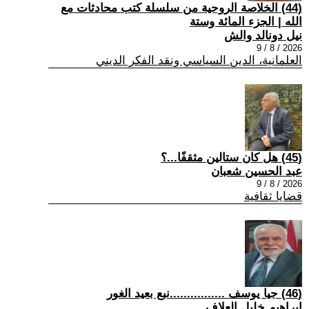
(44) الخلاصة الروحية من سلسلة كتب محادثات مع
الله | الجزء المائة وستة
نيل دونالد والش
2026 / 8 / 9
العلمانية، الدين السياسي ونقد الفكر الديني
(45) هل كان ستالين مثقفًا...؟
عبد الحسين شعبان
2026 / 8 / 9
قضايا ثقافية
(46) جيا يوسف ................نبع بعيد الغور
ابراهيم خليل العلاف