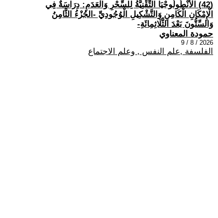
(42) الْأَنْطُولُوجْيَا التِّقْنِيَّةُ لِلسِّحْرِ وَالْعَدَمِ: دِرَاسَةٌ فِي
الْإِمْكَانِ الْكَامِنِ وَالتَّشْكِيلِ الْوُجُودِيِّ -الجُزْءُ الثَّامِنُ
وَالسِّتُّونَ بَعْدَ الثَّلَاثِمِائَةِ-
حمودة المعناوي
2026 / 8 / 9
الفلسفة ,علم النفس , وعلم الاجتماع