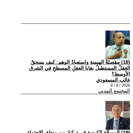
(18) مِقصلةُ الهيمنةِ واستعبادُ الوهم: كيف يسحقُ
العقلُ المستطيلُ بقايا العقلِ المسطحِ في الشرق
الأوسط؟
غالب المسعودي
2026 / 8 / 9
المجتمع المدني
(19) المسألة الكردية في تركيا: من منطق الاحتواء