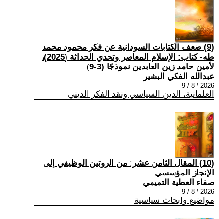
(9) ضعف الكتابات السودانية عن فكر محمود محمد
طه- كتاب: الإسلام المعاصر وتحدي الحداثة (2025)،
لأمين حامد زين العابدين نموذجًا (3-9)
عبدالله الفكي البشير
2026 / 8 / 9
العلمانية، الدين السياسي ونقد الفكر الديني
(10) المقال الثامن عشر: من الروتين الوظيفي إلى
الإنجاز المؤسسي
صفاء العطية التميمي
2026 / 8 / 9
مواضيع وابحاث سياسية