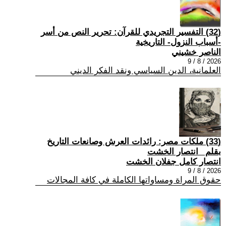
(32) التفسير التجريدي للقرآن: تحرير النص من أسر
-أسباب النزول- التاريخية
الناصر خشيني
2026 / 8 / 9
العلمانية، الدين السياسي ونقد الفكر الديني
(33) ملكات مصر: رائدات العرش وصانعات التاريخ
بقلم _انتصار الخشت
انتصار كامل جفلان الخشت
2026 / 8 / 9
حقوق المراة ومساواتها الكاملة في كافة المجالات