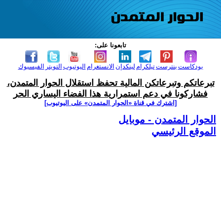
تابعونا على:
بودكاست
بنترست
تيلكرام
لينكدإن
الانستغرام
اليوتيوب
التويتر
الفيسبوك
تبرعاتكم وتبرعاتكن المالية تحفظ استقلال الحوار المتمدن،
فشاركونا في دعم استمرارية هذا الفضاء اليساري الحر
[اشترك في قناة ‫«الحوار المتمدن» على اليوتيوب]
الحوار المتمدن - موبايل
الموقع الرئيسي