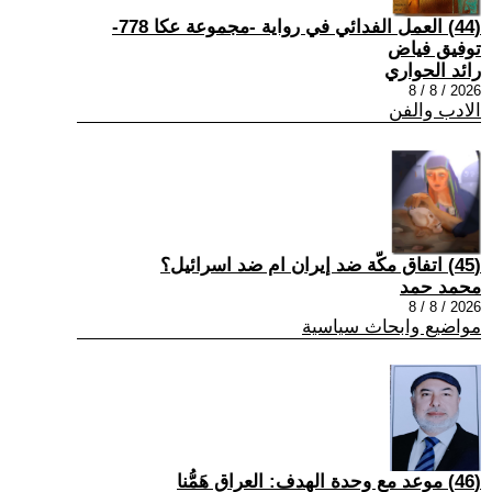
(44) العمل الفدائي في رواية -مجموعة عكا 778-
توفيق فياض
رائد الحواري
2026 / 8 / 8
الادب والفن
(45) اتفاق مكّة ضد إيران ام ضد اسرائيل؟
محمد حمد
2026 / 8 / 8
مواضيع وابحاث سياسية
(46) موعد مع وحدة الهدف: العراق هَمُّنا