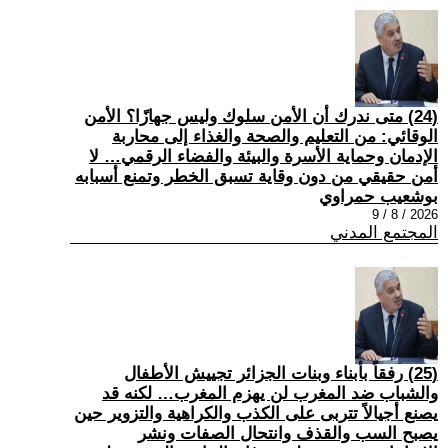
(24) متى ندرك أن الأمن سلوك وليس جهازًا؟ الأمن
الوقائي: من التعليم والصحة والغذاء إلى محاربة
الإدمان وحماية الأسرة والبيئة والفضاء الرقمي… لا
أمن حقيقي من دون وقاية تسبق الخطر وتمنع أسبابه
بوشعيب حمراوي
2026 / 8 / 9
المجتمع المدني
(25) رفقاً بأبناء وبنات الجزائر تجييش الأطفال
والشباب ضد المغرب لن يهزم المغرب… لكنه قد
يصنع أجيالاً تتربى على الكذب والكراهية والتزوير حين
يصبح السب والقذف وانتحال الصفات ونشر