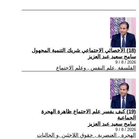
(18) الأخصائي الاجتماعي شريك التنمية المجهول
سامح سعيد عبد العزيز
2026 / 8 / 9
الفلسفة ,علم النفس , وعلم الاجتماع
(19) كيف يفسر علم الاجتماع ظاهرة الهجرة
الجماعية
سامح سعيد عبد العزيز
2026 / 8 / 9
الهجرة , العنصرية , حقوق اللاجئين ,و الجاليات