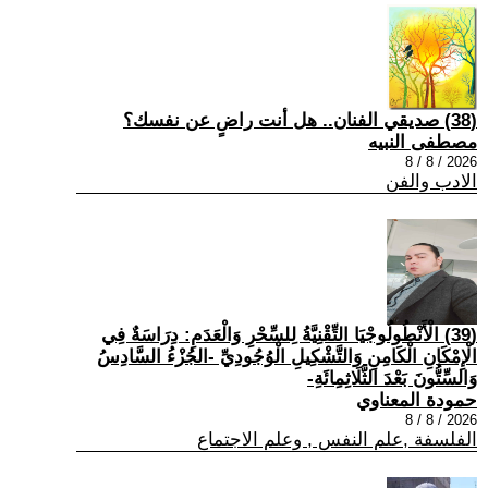
(38) صديقي الفنان.. هل أنت راضٍ عن نفسك؟
مصطفى النبيه
2026 / 8 / 8
الادب والفن
(39) الْأَنْطُولُوجْيَا التِّقْنِيَّةُ لِلسِّحْرِ وَالْعَدَمِ: دِرَاسَةٌ فِي
الْإِمْكَانِ الْكَامِنِ وَالتَّشْكِيلِ الْوُجُودِيِّ -الجُزْءُ السَّادِسُ
وَالسِّتُّونَ بَعْدَ الثَّلَاثِمِائَةِ-
حمودة المعناوي
2026 / 8 / 8
الفلسفة ,علم النفس , وعلم الاجتماع