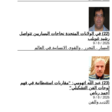
(22) في الولايات المتحدة نجاحات اليساريين تتواصل
رشيد غويلب
2026 / 8 / 9
اليسار , التحرر , والقوى الانسانية في العالم
(23) عبد الله اتهومي: “مقاربات استتبطانية في فهم
لوحات الفن التشكيلي”
أحمد رباص
2026 / 8 / 9
الادب والفن