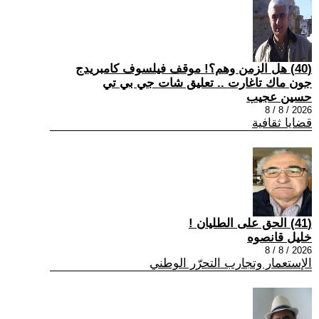
(40) هل الزمن وهم؟! موقف فيلسوف كامبريدج
جون ماك تاغارت .. تعليق شات جي بي تي
حسين عجيب
2026 / 8 / 8
قضايا ثقافية
(41) الحق على الطليان !
خليل قانصوه
2026 / 8 / 8
الإستعمار وتجارب التحرّر الوطني