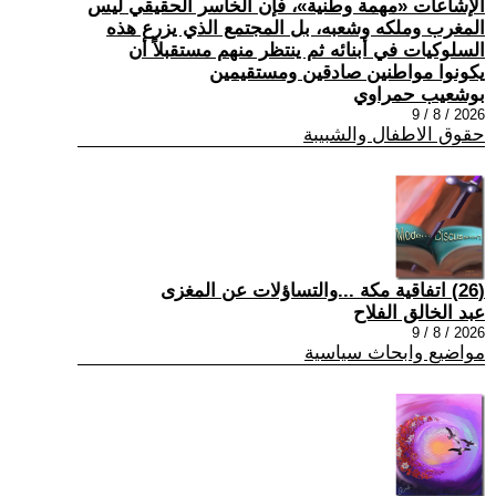
الإشاعات «مهمة وطنية»، فإن الخاسر الحقيقي ليس
المغرب وملكه وشعبه، بل المجتمع الذي يزرع هذه
السلوكيات في أبنائه ثم ينتظر منهم مستقبلاً أن
يكونوا مواطنين صادقين ومستقيمين
بوشعيب حمراوي
2026 / 8 / 9
حقوق الاطفال والشبيبة
(26) اتفاقية مكة ...والتساؤلات عن المغزى
عبد الخالق الفلاح
2026 / 8 / 9
مواضيع وابحاث سياسية