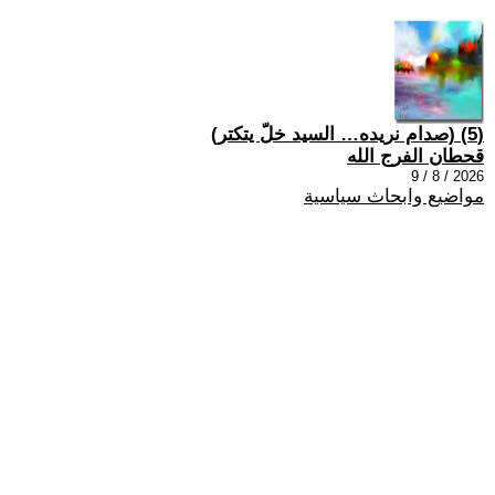
(5) (صدام نريده… السيد خلّ يتكتر)
قحطان الفرج الله
2026 / 8 / 9
مواضيع وابحاث سياسية