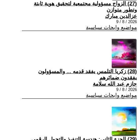
(27) الزواج مسؤولية مجتمعية لتحقيق هوية ثابتة
وتطور متوازن
عزالدين مبارك
2026 / 8 / 9
مواضيع وابحاث سياسية
(28) زكريا التلمس يفقد قدمه ... والمسؤولون
يفقدون ضمائرهم
حازم عبد الله سلامة
2026 / 8 / 9
مواضيع وابحاث سياسية
(29) الجزء الثاني: هندسة التنفيذ والتحول الرقمي