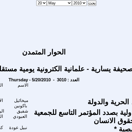
الحوار المتمدن
حيفة يسارية - علمانية الكترونية يومية مستقل
Thursday - 5/20/2010 - العدد : 3010
الاسم
المحاور
الحرية والدولة
ميخائيل
ال
باكونين
لية بصدد المؤتمر التاسع للجمعية
شفيق
الي
العبودي
ال
حقوق الانسان
ية *
نبيل عودة
كت