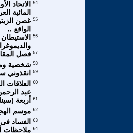
54
الاتحاد الأ
المائية العر
55
غصن الزيتو
الواقع ..
56
الاستيطان ا
والديموغراف
57
فصل المقال 
58
شخصية ومص
59
انقذوني سأ
60
العلاقات ال
عبد الرحمن
61
أربعة (سينا
62
موسم الهجر
63
الفساد فى 
64
ملاحظات أو