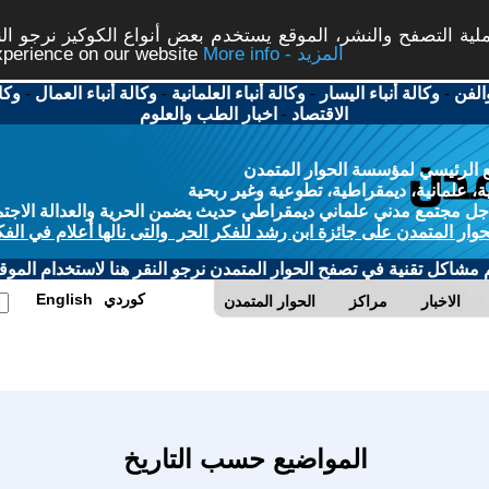
ة التصفح والنشر، الموقع يستخدم بعض أنواع الكوكيز نرجو النق
More info - المزيد
experience on our website
الفن
-
وكالة أنباء اليسار
-
وكالة أنباء العلمانية
-
وكالة أنباء العمال
-
وكا
الاقتصاد
-
اخبار الطب والعلوم
 الرئيسي لمؤسسة الحوار المتمدن
، علمانية، ديمقراطية، تطوعية وغير ربحية
ل مجتمع مدني علماني ديمقراطي حديث يضمن الحرية والعدالة الاجتم
حوار المتمدن على جائزة ابن رشد للفكر الحر والتى نالها أعلام في الفك
م مشاكل تقنية في تصفح الحوار المتمدن نرجو النقر هنا لاستخدام الموقع
كوردي
English
الاخبار
مراكز
الحوار المتمدن
المواضيع حسب التاريخ