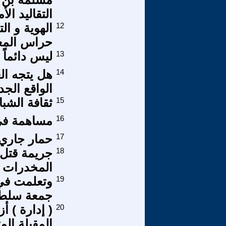
التقاليد الأ
12
الهوية و ال
حراس المعب
13
ليس دائماً 1+1=2
14
هل يتجه ال
الواقع الجد
15
ثقافة الشب
16
مساهمة في
17
حمار جاري
18
جريمة قتل 
المخدرات
19
وتعلمت في
جمعة سلط
20
( إدارة ) أ
المقبلة الم