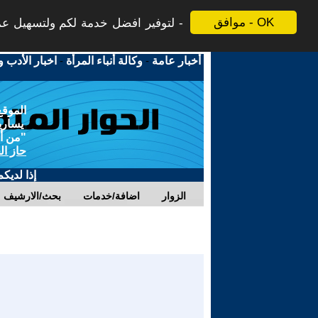
موافق - OK
لتوفير افضل خدمة لكم ولتسهيل عملي
أخبار عامة
-
وكالة أنباء المرأة
-
اخبار الأدب و
الموقع
يسارية
"من أج
حاز ال
إذا لديك
الزوار
اضافة/خدمات
بحث/الارشيف