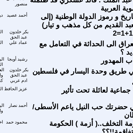
منصور
موية العربية
تاريخ و رموز الدولة الوطنية (إلى
أحمد عصيد
در
د القديم من كل مذهب و تيار)
بكر خلدون
ال
عبد الحق
عراق الى الحداثة في التعامل مع
عماد علي
ال
يد ؟
اب المهدور
رشيد أوبجا
الي
ال
 طريق وحدة اليسار في فلسطين
بكر خلدون
الع
عبد الحق
وا
ادم عربي
كت
جماعية لعائلة تحت تأثير
عزيز الحافظ
ال
 حضرتك حب النيل ياعم الأسطى/
أحمد نصار
الي
وا
ان
زمة التخلف..( أزمة ) الحكومة
محمود حمد
اخ
تفاقمة!!؟؟