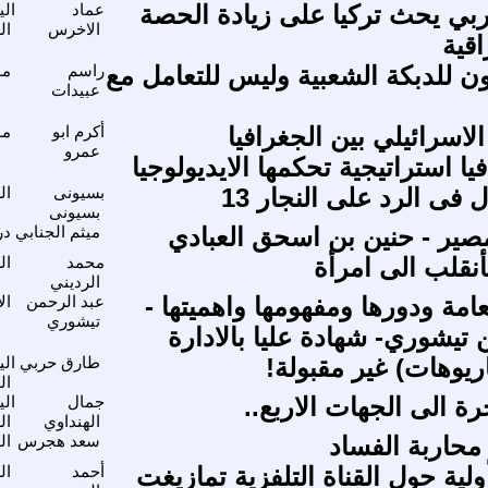
وربي يحث تركيا على زيادة الحصة
عماد
الي
الاخرس
ال
اقية
ن للدبكة الشعبية وليس للتعامل مع
راسم
مو
عبيدات
لاسرائيلي بين الجغرافيا
أكرم ابو
مو
عمرو
يا استراتيجية تحكمها الايديولوجيا
فى الرد على النجار 13
بسيونى
ال
بسيونى
ير - حنين بن اسحق العبادي
ميثم الجنابي
در
نقلب الى امرأة
محمد
ال
الرديني
عامة ودورها ومفهومها واهميتها -
عبد الرحمن
ال
تيشوري
 تيشوري- شهادة عليا بالادارة
ريوهات) غير مقبولة!
طارق حربي
الي
ال
ة الى الجهات الاربع..
جمال
الي
الهنداوي
ال
محاربة الفساد
سعد هجرس
ال
لية حول القناة التلفزية تمازيغت
أحمد
ال