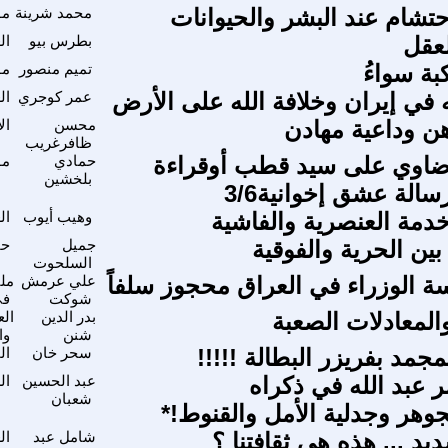
حتشام عند البشر والحيوانات
محمد شرينة
مو
لعقل
بطرس بيو
ال
بة سواءُ
تميم منصور
مو
ه في إيران وخلافة الله على الأرض
عمر كوجري
ال
ن وداعية مهادن
محسن
ال
ظافرغريب
ضاوي على سيد قطب أوقراءة
حمادي
مو
بلخشين
سالة عشق إخوانية3/6
دمة العنصرية والفاشية
وهيب أيوب
ال
بين الحرية والفوقية
جميل
حق
السلحوت
 الوزراء في العراق محجوز سلفاً
علي عرمش
ملف
شوكت
في
المعادلات الصعبة
بدر الدين
الع
شنن
وا
جمد بفريزر البطالة !!!!!
سحر خان
ال
ر عبد الله في ذكراه
عبد الحسين
ال
شعبان
جوهر وجدلية الأمل والقنوط!*
د ... هذه هي ثقافتنا ؟
شامل عبد
ال