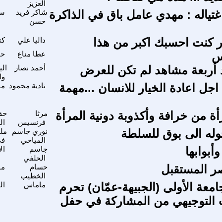
العزيز
تياله : مهدي عامل باق في الذاكرة
شاكر فريد
سي
حسن
ر كنت احسبك اكبر من هذا
داليا علي
كت
س
عطا مناع
حق
 أربعة مشاهد لم تكن للعرض
أحمد نصار
الي
وا
جل اعادة الخيار للانسان ...مهمة
نادية محمود
مو
ة من خرافة وأكذوبة دونية المرأة
مرثا
حقو
فرنسيس
ال
حوله الى بوق للسلطة
نوري جاسم
ملف
المياحي
في
أبوابها
جاسم
ال
الحلفي
 المستقبل
حسام
مو
الخطيب
معة الأولى (الجبيهة-عمّان) تحرم
ماماس
ال
التوجيهي من المشاركة في حفل