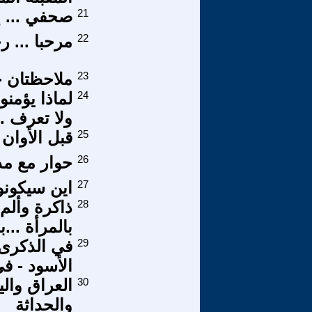
21
صحفي ... إ
22
مرحبا ... ر
23
ملاحظتان ح
24
ولا تعرف .
25
قبل الأوان
26
حوار مع مدي
27
اين سيكونو
28
ذاكرة وألم
بالمرأة ...
29
في الذكرى 
الأسود - في
30
العراق والي
والحداثة