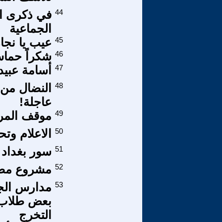
44
في ذكرى اغ
الجماعية
45
عيب يا نجا
46
شكراً حما
47
أسامة عبيد
48
النضال من ا
عاجلة!
49
موقف المرأ
50
الاعلام وت
51
سور بغداد و
52
مشروع مصر
53
مدارس الجا
بعض طلاب 
التخرج