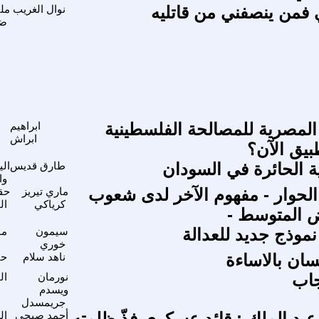
 فمن ينصفني من قاتليه
نوال الغريب
مل
ضد
المصرية للمصالحة الفلسطينية
ابراهيم
ابراش
بيق الآن؟
ة الحائرة في السودان
طارق قديس
الي
وا
الحوار - مفهوم الآخر لدى شعوب
ماري تيريز
حقو
كرياكي
ال
يض المتوسط -
موذج جديد للعدالة
سيمون
مو
خوري
سان بالاساءة
ناهد سلام
حق
جاب
نورمان
ال
ويسدم
جريمسدل
بد الملك : قائد عسكري فذّ ظلمته
أحمد صبحى
ال