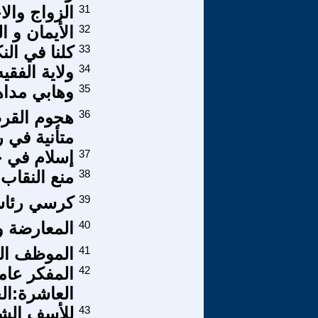
31
الزواج والا
32
الأيمان و ا
33
كلنا في النك
34
ولاية الفقي
35
وهابي مداه
36
هجوم القر
متأنية في ر
37
إسلام في خ
38
منع النقاب 
39
كرسي رئاسة
40
المعارضة و
41
الموظف الم
42
المفكر عام
العاشرة:ال
43
للأسف الشدي