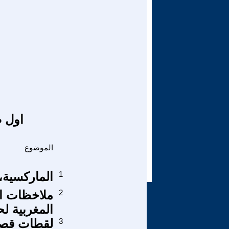
اول ص
الموضوع
1
الماركسية، 
2
ملاخظات او
المغربية ل
3
لقطات قصص