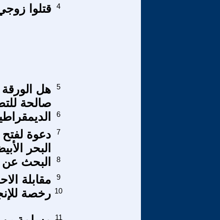
4
قتلوا زوجي
5
هل الورقة 
صالحة للتط
6
الديمقراطي
7
دعوة لفتح 
البحر الأب
8
البحث عن ن
9
مقابلة الاح
10
رخصة للإن
11
مسلمة بن ع