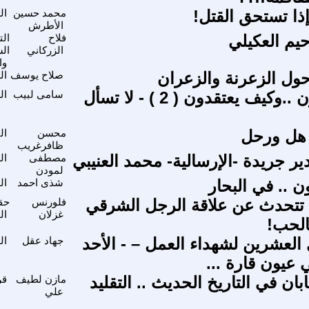
ذا تستحق القتل!
محمد حسين
ال
الأطرش
حيم العكيلي
فلاح
الت
الزركاني
ال
وا
ول الزعرنة والزعران
صلاح يوسف
ال
لماذا يؤمنون ..وكيف يعتقدون ( 2 ) - لا تسأل
سامى لبيب
ال
 هل ورحل
محسن
ال
ظافرغريب
ر جريدة -الإرسالية- محمد العنيبي
مصطفى
ال
لمودن
ن .. في البحار
شذى احمد
ال
 تتحدث عن علاقة الرجل الشرقي
فلورنس
حقو
غزلان
ال
بالحب!
العشرين لشهداء العمل – - الأحد
جهاد عقل
ال
 عيون قارة ...
ابان في التاريخ الحديث .. التقليد
مازن لطيف
قر
علي