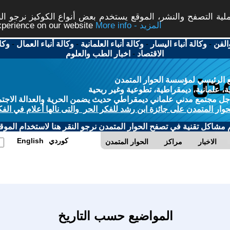
ة التصفح والنشر، الموقع يستخدم بعض أنواع الكوكيز نرجو النق
More info - المزيد
experience on our website
الفن
-
وكالة أنباء اليسار
-
وكالة أنباء العلمانية
-
وكالة أنباء العمال
-
وكا
الاقتصاد
-
اخبار الطب والعلوم
 الرئيسي لمؤسسة الحوار المتمدن
، علمانية، ديمقراطية، تطوعية وغير ربحية
ل مجتمع مدني علماني ديمقراطي حديث يضمن الحرية والعدالة الاجتم
حوار المتمدن على جائزة ابن رشد للفكر الحر والتى نالها أعلام في الفك
م مشاكل تقنية في تصفح الحوار المتمدن نرجو النقر هنا لاستخدام الموقع
كوردي
English
الاخبار
مراكز
الحوار المتمدن
المواضيع حسب التاريخ