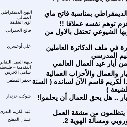
 الديمقراطي بمناسبة فاتح ماي
النهج الديمقراطي
العمالي
زم توهم نفسه عملاقا !!
لؤي الخليفة
ها الشيوعي تحتفل بالاول من
فالح الحمراني
رة في ملف الدكاترة العاملين
علي أوعسري
ليم المدرسي
من أيار عيد العمال العالمي
جبهة العمل النقابي
التقدمية – فلسطي
ار والعمال والأحزاب العمالية
سامي الاخرس
ا لكريم قاسم الآن لسانده ( السنة
جعفر المظفر
لشيعة )
ار .. هل يحق للعمال أن يحلموا!
شوكت خزندار
 يتظلمون من مشقة العمل
عبد الكريم البدري
وروبي ومسألة الهوية 2.
غسان المفلح