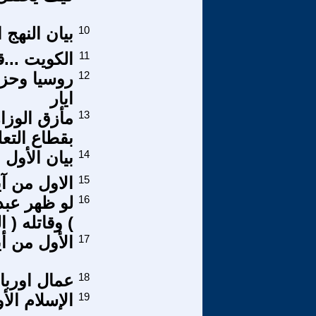
10
بيان النهج
11
الكويت ...ق
12
روسيا وحزب
ايار
13
مأزق الوزا
بقطاع التع
14
بيان الأول 
15
الاول من آي
16
لو ظهر عبد
) وقاتله ( ا
17
الأول من أي
18
عمال اوربا
19
الإسلام الأ