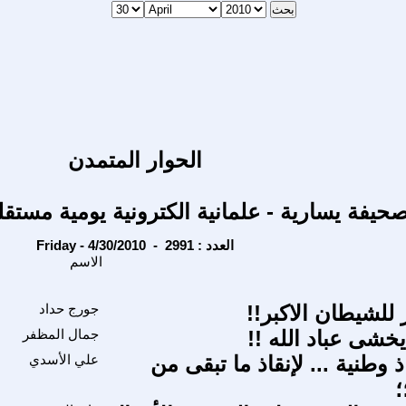
الحوار المتمدن
حيفة يسارية - علمانية الكترونية يومية مستقل
Friday - 4/30/2010 - العدد : 2991
الاسم
للشيطان الاكبر!!
جورج حداد
ايخشى عباد الله !!
جمال المظفر
 وطنية ... لإنقاذ ما تبقى من
علي الأسدي
؛