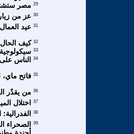
29
مصر ستشتري
30
عز من زيار
31
عيد العمال 
32
كيف الحال..
33
سيكولوجية 
34
الناس على 
35
فاتح ماي، ا
36
من يقدٌر ال
37
اختلال المي
38
الفدرالية: ا
39
الصحراء ال
أجندة وطني