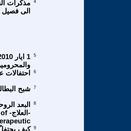
4
مذكرات النص
الى فصيل س
5
والمحرومي
6
احتفالات عي
7
شبح البطالة
8
البعد الرو
-ال
erapeutic”
9
كيف يحتفلُ 