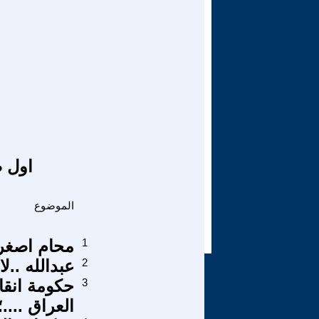
اول ص
الموضوع
1
محام اصغر 
2
عبدالله ..ل
3
حكومة انقاذ
العراق ....؛