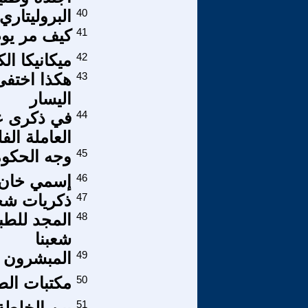
40
البروليتاري
41
كيف مر يوم
42
ميكانيكا ال
43
هكذا اختفى
اليسار
44
في ذكرى عي
العاملة الف
45
وجه الحكو
46
إسمي خان.
47
ذكريات شخ
48
المجد للطبق
شعبنا
49
المبشرون ب
50
مكتبات الط
51
بين الخلطة