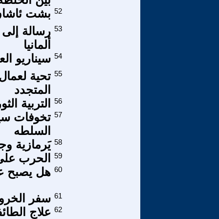
52
بشت ئاشان.
53
رسالة إلى 
ألمانيا
54
سيناريو الع
55
تحية لعمال
المتجدد
56
التربية الث
57
تخوفات سيا
السلطه
58
يَرمازية وج
59
الحرب على
60
هل يصبح عي
61
سفر الخرو
62
علاج الطائف