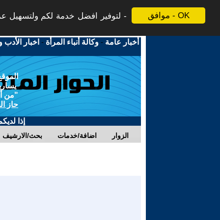
موافق - OK
لتوفير افضل خدمة لكم ولتسهيل عملي
أخبار عامة
-
وكالة أنباء المرأة
-
اخبار الأدب و
الموقع
يسارية
"من أج
حاز ال
إذا لديك
الزوار
اضافة/خدمات
بحث/الارشيف