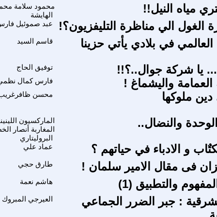
 مياه النيل!!
محمود سلامة محم
الهايشة
ة الغول الي مناظرة التليفزيون؟!
عبد صموئيل فار
العالمي في بلادي يأتي حزينا
قاسم السيد
. يا شركة جوال..؟!!
توفيق الحاج
العمامة واليشماغ !
فارس كمال نظمي
دين ملوكها
محسن ظافرغريب
لوحدة والنضال..
الماركسيون اللينين
المغاربة أنصار الخ
البروليتاري
كتٌاب و الادباء في حياتهم ؟
عماد علي
زان فى مقال الامير سلمان !
طارق حجي
لمفهوم والتطبيق (1)
هاشم نعمة
شرقية : جبر الضرر الجماعي
العيرجي المبروك
ة