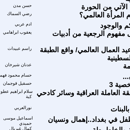
 الآتي من الحورة
حسن مدن
 المرأة العالمي؟
رضي السماك
كم والوجود
ادم عربي
 مفهوم الرجعية من أدبيات
يعقوب ابراهامي
د العمال العالمي/ واقع الطبقة
راسم عبيدات
لسطينية
مة
عدنان شيرخان
..
حسام محمود فهم
صية 3
حسقيل قوجمان
ة العاملة العراقية وسائر كادحي
سلام ابراهيم عطو
كبة
البنات
نورالعربي
فل في بغداد..إهمال ونسيان
اسماعيل موسى
حميدي
 والخلطبيطة
كمال غبريال