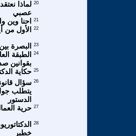
20
لماذا نعتقد
عصبي
21
احنا وين وا
22
الأول من أي
23
البصرة بين 
24
الطبقة العا
بقوانين صد
25
حكاية الدكت
26
يتطلب جواب
الدستور
27
حرية العما
28
الدكتاتوريو
خطير