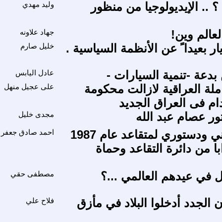
 ؟ .. الإيديولوجيا من منظور
وليد مهدي
لعالم وين!
جهاد علاونه
ار بعيدا ً عن الأنظمة السياسية .
خليل صارم
بدعة -تنمية السيارات -
عادل اليابس
ملة العراقية لازالت محكومة
على عجيل منهل
ام فى العراق الجديد
ور عصام عبد الله
مجدى خليل
سؤال قانوني ودستوري لمتقاعد عام 1987
احمد صادق جعفر
ا من دائرة التقاعد وحماة
ل في عيدهم العالمي ...؟
مصطفى حقي
ن الجدد أدخلوا البلاد في مأزق
فلاح علي