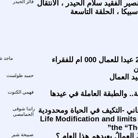
ير الفقيد سلام الحيدر ، الأنتقال
فائز الحيدر
بيكا ، الحلقة التاسعة
1 ايار 2010 عيدا للعمال 000 ام للفقراء
ماجد ش
ن
د العمال
حميد طولست
.. والطبقة العاملة في عيدها
فهمي الكتوت
حاني -التكيف في الحياة ومحدودية
راندا شوقى
الحمامصى
علاج- Life Modification and limits of
the “Th
العمالُ بعيدهم هذا العام ؟
صبيحة شبر