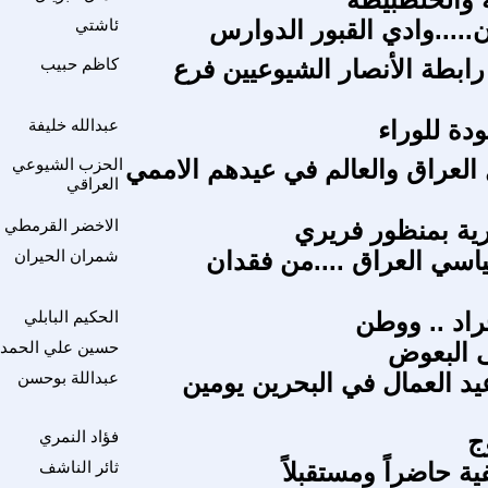
....وادي القبور الدوارس
ئاشتي
رابطة الأنصار الشيوعيين فرع
كاظم حبيب
ودة للوراء
عبدالله خليفة
 العراق والعالم في عيدهم الاممي
الحزب الشيوعي
العراقي
ورية بمنظور فريري
الاخضر القرمطي
سي العراق ....من فقدان
شمران الحيران
راد .. ووطن
الحكيم البابلي
 البعوض
حسين علي الحمدا
د العمال في البحرين يومين
عبداللة بوحسن
ج
فؤاد النمري
ية حاضراً ومستقبلاً
ثائر الناشف