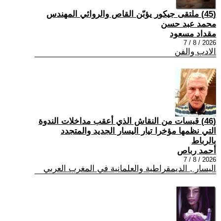
(45) ملتقى جيكور يؤبّن القاص والروائي المهندس
محمد عبد حسن
مقداد مسعود
2026 / 8 / 7
الادب والفن
(46) قبسات من النقاش الذي أعقب مداخلات الندوة
التي نظمها مؤخرا تيار اليسار الجديد والمتجدد
بالرباط
أحمد رباص
2026 / 8 / 7
اليسار , الديمقراطية والعلمانية في المغرب العربي