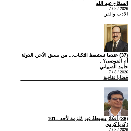
السمّاح عبد الله
2026 / 8 / 7
الادب والفن
(37) عندما تستيقظ الثكنات... من يسبق الآخر، الدولة
أم الفوضى؟ .
حامد الضبياني
2026 / 8 / 7
قضايا ثقافية
(38) أفكارٌ بسيطةٌ غير مُلزمة لأحد ..101
زكريا كردي
2026 / 8 / 7