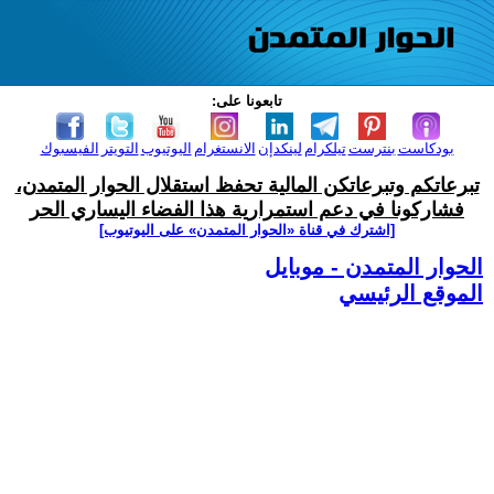
تابعونا على:
بودكاست
بنترست
تيلكرام
لينكدإن
الانستغرام
اليوتيوب
التويتر
الفيسبوك
تبرعاتكم وتبرعاتكن المالية تحفظ استقلال الحوار المتمدن،
فشاركونا في دعم استمرارية هذا الفضاء اليساري الحر
[اشترك في قناة ‫«الحوار المتمدن» على اليوتيوب]
الحوار المتمدن - موبايل
الموقع الرئيسي