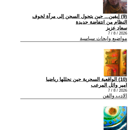
(9) إيفين... حين يتحول السجن إلى مرآة لخوف
النظام من انتفاضة جديدة
سعاد عزيز
2026 / 8 / 7
مواضيع وابحاث سياسية
(10) الواقعية السحرية حين نحللها رياضيا
امير وائل المرعب
2026 / 8 / 7
الادب والفن