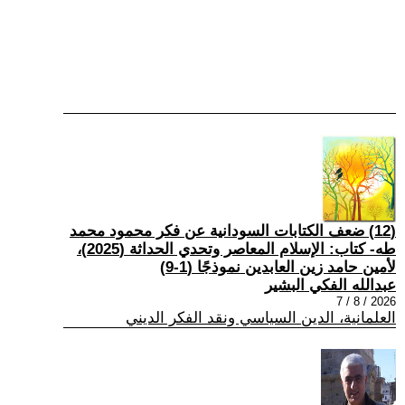
(12) ضعف الكتابات السودانية عن فكر محمود محمد
طه- كتاب: الإسلام المعاصر وتحدي الحداثة (2025)،
لأمين حامد زين العابدين نموذجًا (1-9)
عبدالله الفكي البشير
2026 / 8 / 7
العلمانية، الدين السياسي ونقد الفكر الديني