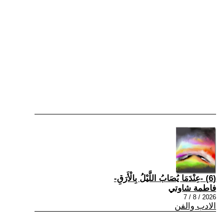
(6) -عِنْدَمَا يُصَابُ اللَّيْلُ بِالْأَرَقِ-
فاطمة شاوتي
2026 / 8 / 7
الادب والفن