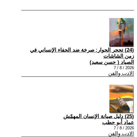
(24) تحجر الحوار: صرخة ضد الجفاء الإنساني في
زمن الشاشات
الصياد ‏( حسن سعيد‏)
2026 / 8 / 7
الادب والفن
(25) دليل صيانة الإنسان المهمّش
عماد أبو حطب
2026 / 8 / 7
الادب والفن