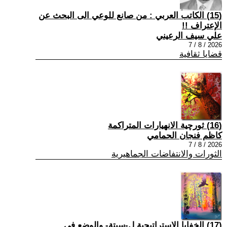
(15) الكاتب العربي : من صانع للوعي الى البحث عن
الإعتراف !!
علي سيف الرعيني
2026 / 8 / 7
قضايا ثقافية
(16) ثورچية الانهيارات المتراكمة
كاظم فنجان الحمامي
2026 / 8 / 7
الثورات والانتفاضات الجماهيرية
(17) الخفايا الاستراتيجية ل-سبتة- والوضع في