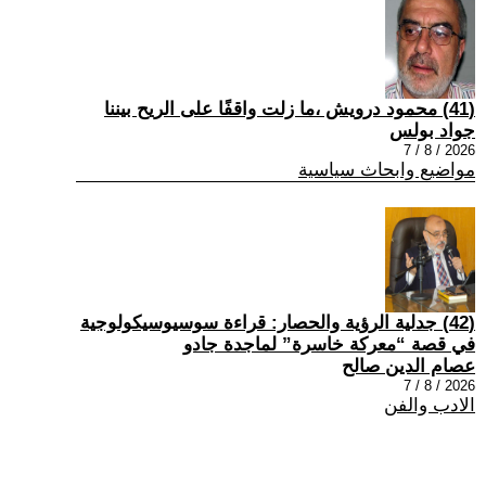
(41) محمود درويش ،ما زلت واقفًا على الريح بيننا
جواد بولس
2026 / 8 / 7
مواضيع وابحاث سياسية
(42) جدلية الرؤية والحصار: قراءة سوسيوسيكولوجية
في قصة “معركة خاسرة” لماجدة جادو
عصام الدين صالح
2026 / 8 / 7
الادب والفن