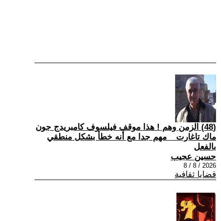
(48) الزمن وهم ! هذا موقف فيلسوف كامبريدج جون
ماك تاغارت _ مهم جدا مع أنه خطأ بشكل منطقي
بالفعل
حسين عجيب
2026 / 8 / 8
قضايا ثقافية