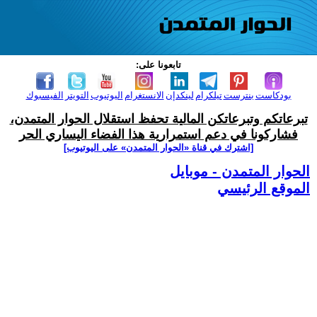
تابعونا على:
بودكاست
بنترست
تيلكرام
لينكدإن
الانستغرام
اليوتيوب
التويتر
الفيسبوك
تبرعاتكم وتبرعاتكن المالية تحفظ استقلال الحوار المتمدن،
فشاركونا في دعم استمرارية هذا الفضاء اليساري الحر
[اشترك في قناة ‫«الحوار المتمدن» على اليوتيوب]
الحوار المتمدن - موبايل
الموقع الرئيسي