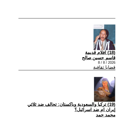
(18) افلام قديمة
قاسم حسين صالح
2026 / 8 / 8
قضايا ثقافية
(19) تركيا والسعودية وباكستان: تحالف ضد ثلاثي
إيران ام ضد اسرائيل؟
محمد حمد