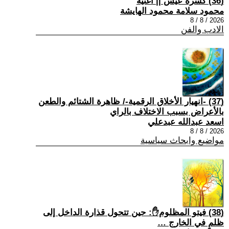
(36) كسرة عيش || أغنية
محمود سلامة محمود الهايشة
2026 / 8 / 8
الادب والفن
(37) -انهيار الأخلاق الرقمية-/ ظاهرة الشتائم والطعن
بالأعراض بسبب الاختلاف بالراي
اسعد عبدالله عبدعلي
2026 / 8 / 8
مواضيع وابحاث سياسية
(38) فيتو المظلوم✋: حين تتحول قذارة الداخل إلى
ظلمٍ في الخارج …