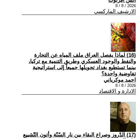
أنس أفرتوت
2026 / 8 / 8
الارشيف الماركسي
(16) لماذا يفصل العراق ملف المياه عن التجارة
والنفط والوجود العسكري وطريق التنمية مع تركيا،
بينما تستطيع بغداد تحويلها جميعاً إلى استراتيجية
تفاوضية واحدة؟
احمد موكرياني
2026 / 8 / 8
الادارة و الاقتصاد
(17) الدّروز وصراع البقاء بين نار السّنّة وأتون التّشييع