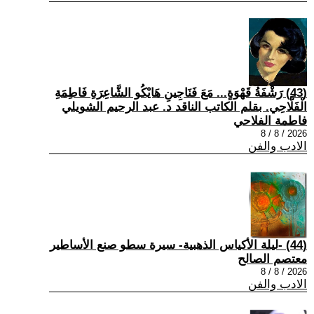
(43) رَشْفَةُ قَهْوَةٍ... مَعَ فَنَاجِينِ هَايْكُو الشَّاعِرَةِ فَاطِمَةِ
الْفَلَّاحِي. بقلم الكاتب الناقد د. عبد الرحيم الشويلي
فاطمة الفلاحي
2026 / 8 / 8
الادب والفن
(44) -ليلة الأكياس الذهبية- سيرة سطو صنع الأساطير
معتصم الصالح
2026 / 8 / 8
الادب والفن