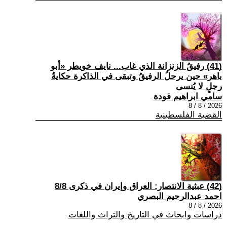
(41) رفيقُ الزنزانة الذي غاب... نايف خويطر «أبو
باهر» حين يرحلُ الرفيقُ وتبقى في الذاكرة حكايةُ
رجلٍ لا يُنسى
سامي ابراهيم فودة
2026 / 8 / 8
القضية الفلسطينية
(42) عبثية الانتصار: العراق وإيران في ذكرى 8/8
احمد عبدالرحيم البصري
2026 / 8 / 8
دراسات وابحاث في التاريخ والتراث واللغات