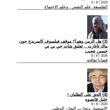
2026 / 8 / 8
الفلسفة ,علم النفس , وعلم الاجتماع
(3) هل الزمن وهم؟! موقف فيلسوف كامبريدج جون
ماك تاغارت .. تعليق شات جي بي تي
حسين عجيب
2026 / 8 / 8
قضايا ثقافية
(4) الحق على الطليان !
خليل قانصوه
2026 / 8 / 8
الإستعمار وتجارب التحرّر الوطني