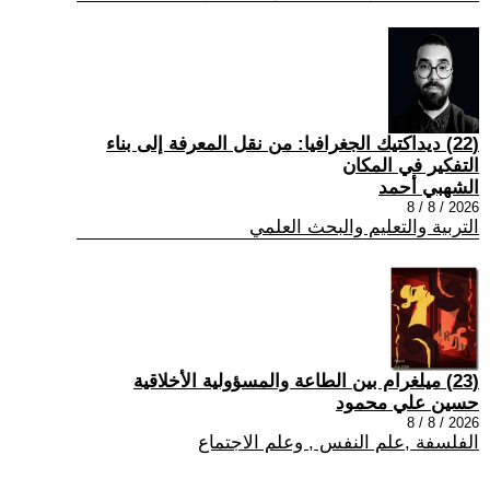
(22) ديداكتيك الجغرافيا: من نقل المعرفة إلى بناء
التفكير في المكان
الشهبي أحمد
2026 / 8 / 8
التربية والتعليم والبحث العلمي
(23) ميلغرام بين الطاعة والمسؤولية الأخلاقية
حسين علي محمود
2026 / 8 / 8
الفلسفة ,علم النفس , وعلم الاجتماع