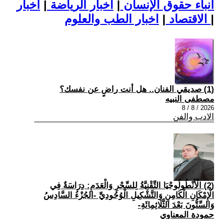
أنباء حقوق الإنسان
|
اخبار الرياضة
|
اخبار
|
اخبار الطب والعلوم
الاقتصاد
|
(1) صديقي الفنان.. هل أنت راضٍ عن نفسك؟
مصطفى النبيه
2026 / 8 / 8
الادب والفن
(2) الْأَنْطُولُوجْيَا التِّقْنِيَّةُ لِلسِّحْرِ وَالْعَدَمِ: دِرَاسَةٌ فِي
الْإِمْكَانِ الْكَامِنِ وَالتَّشْكِيلِ الْوُجُودِيِّ -الجُزْءُ السَّادِسُ
وَالسِّتُّونَ بَعْدَ الثَّلَاثِمِائَةِ-
حمودة المعناوي