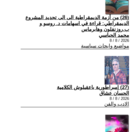
(26) من أزمة الديمقراطية الى الى تجديد المشروع
الديمقراطي: قراءة في اسهامات د. روسو و
ب.روزنفلون وهابرماس
محمد الحباسي
2026 / 8 / 8
مواضيع وابحاث سياسية
(27) إمبراطورية باعقيلوش الكلامية
الحسان عشاق
2026 / 8 / 8
الادب والفن