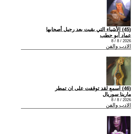
(45) الأشياء التي بقيت بعد رحيل أصحابها
عماد أبو حطب
2026 / 8 / 8
الادب والفن
(46) اسمع لقد توقفت على ان تمطر
مارينا سوريال
2026 / 8 / 8
الادب والفن