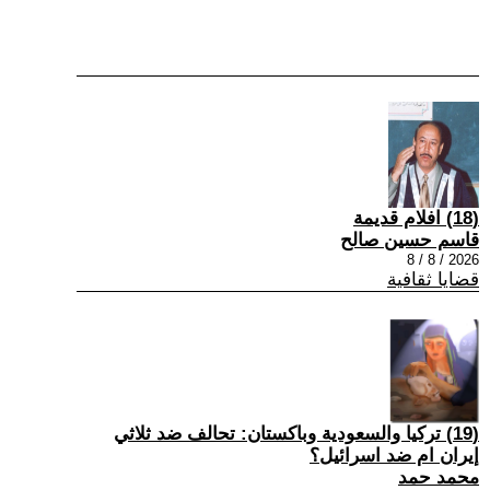
(18) افلام قديمة
قاسم حسين صالح
2026 / 8 / 8
قضايا ثقافية
(19) تركيا والسعودية وباكستان: تحالف ضد ثلاثي
إيران ام ضد اسرائيل؟
محمد حمد