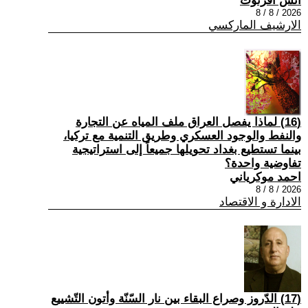
أنس أفرتوت
2026 / 8 / 8
الارشيف الماركسي
(16) لماذا يفصل العراق ملف المياه عن التجارة
والنفط والوجود العسكري وطريق التنمية مع تركيا،
بينما تستطيع بغداد تحويلها جميعاً إلى استراتيجية
تفاوضية واحدة؟
احمد موكرياني
2026 / 8 / 8
الادارة و الاقتصاد
(17) الدّروز وصراع البقاء بين نار السّنّة وأتون التّشييع