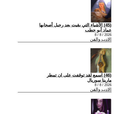
(45) الأشياء التي بقيت بعد رحيل أصحابها
عماد أبو حطب
2026 / 8 / 8
الادب والفن
(46) اسمع لقد توقفت على ان تمطر
مارينا سوريال
2026 / 8 / 8
الادب والفن