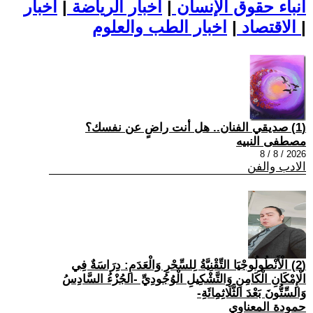
أنباء حقوق الإنسان
|
اخبار الرياضة
|
اخبار
|
اخبار الطب والعلوم
الاقتصاد
|
(1) صديقي الفنان.. هل أنت راضٍ عن نفسك؟
مصطفى النبيه
2026 / 8 / 8
الادب والفن
(2) الْأَنْطُولُوجْيَا التِّقْنِيَّةُ لِلسِّحْرِ وَالْعَدَمِ: دِرَاسَةٌ فِي
الْإِمْكَانِ الْكَامِنِ وَالتَّشْكِيلِ الْوُجُودِيِّ -الجُزْءُ السَّادِسُ
وَالسِّتُّونَ بَعْدَ الثَّلَاثِمِائَةِ-
حمودة المعناوي