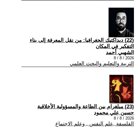
(22) ديداكتيك الجغرافيا: من نقل المعرفة إلى بناء
التفكير في المكان
الشهبي أحمد
2026 / 8 / 8
التربية والتعليم والبحث العلمي
(23) ميلغرام بين الطاعة والمسؤولية الأخلاقية
حسين علي محمود
2026 / 8 / 8
الفلسفة ,علم النفس , وعلم الاجتماع