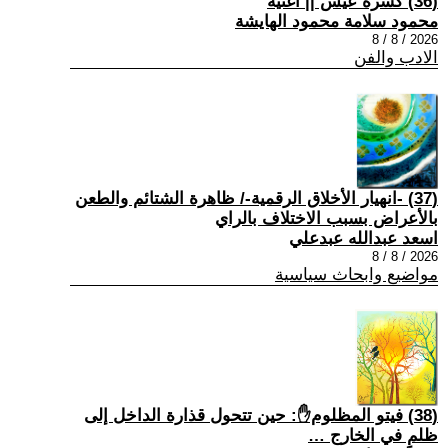
(36) كسرة عيش || أغنية
محمود سلامة محمود الهايشة
2026 / 8 / 8
الادب والفن
(37) -انهيار الأخلاق الرقمية-/ ظاهرة الشتائم والطعن
بالأعراض بسبب الاختلاف بالراي
اسعد عبدالله عبدعلي
2026 / 8 / 8
مواضيع وابحاث سياسية
(38) فيتو المظلوم✋: حين تتحول قذارة الداخل إلى
ظلمٍ في الخارج …