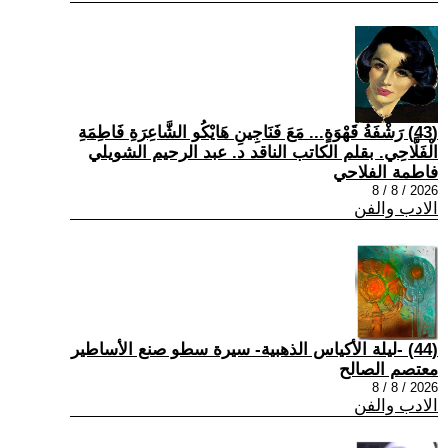
(43) رَشْفَةُ قَهْوَةٍ... مَعَ فَنَاجِينِ هَايْكُو الشَّاعِرَةِ فَاطِمَةِ
الْفَلَّاحِي. بقلم الكاتب الناقد د. عبد الرحيم الشويلي
فاطمة الفلاحي
2026 / 8 / 8
الادب والفن
(44) -ليلة الأكياس الذهبية- سيرة سطو صنع الأساطير
معتصم الصالح
2026 / 8 / 8
الادب والفن