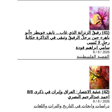
(41) رفيقُ الزنزانة الذي غاب... نايف خويطر «أبو
باهر» حين يرحلُ الرفيقُ وتبقى في الذاكرة حكايةُ
رجلٍ لا يُنسى
سامي ابراهيم فودة
2026 / 8 / 8
القضية الفلسطينية
(42) عبثية الانتصار: العراق وإيران في ذكرى 8/8
احمد عبدالرحيم البصري
2026 / 8 / 8
دراسات وابحاث في التاريخ والتراث واللغات