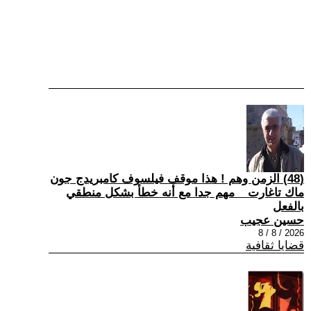
(48) الزمن وهم ! هذا موقف فيلسوف كامبريدج جون
ماك تاغارت _ مهم جدا مع أنه خطأ بشكل منطقي
بالفعل
حسين عجيب
2026 / 8 / 8
قضايا ثقافية