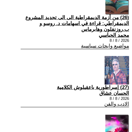
(26) من أزمة الديمقراطية الى الى تجديد المشروع
الديمقراطي: قراءة في اسهامات د. روسو و
ب.روزنفلون وهابرماس
محمد الحباسي
2026 / 8 / 8
مواضيع وابحاث سياسية
(27) إمبراطورية باعقيلوش الكلامية
الحسان عشاق
2026 / 8 / 8
الادب والفن