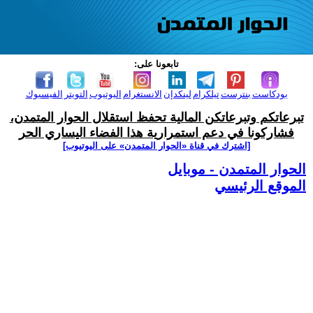
تابعونا على:
بودكاست
بنترست
تيلكرام
لينكدإن
الانستغرام
اليوتيوب
التويتر
الفيسبوك
تبرعاتكم وتبرعاتكن المالية تحفظ استقلال الحوار المتمدن،
فشاركونا في دعم استمرارية هذا الفضاء اليساري الحر
[اشترك في قناة ‫«الحوار المتمدن» على اليوتيوب]
الحوار المتمدن - موبايل
الموقع الرئيسي