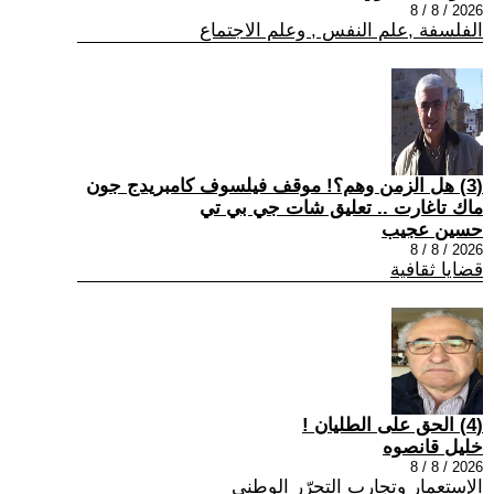
2026 / 8 / 8
الفلسفة ,علم النفس , وعلم الاجتماع
(3) هل الزمن وهم؟! موقف فيلسوف كامبريدج جون
ماك تاغارت .. تعليق شات جي بي تي
حسين عجيب
2026 / 8 / 8
قضايا ثقافية
(4) الحق على الطليان !
خليل قانصوه
2026 / 8 / 8
الإستعمار وتجارب التحرّر الوطني