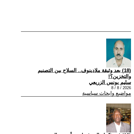
(18) بعد وثيقة ملادينوف.. السلاح بين التصنيم
والتخزين؟!
سليم يونس الزريعي
2026 / 8 / 8
مواضيع وابحاث سياسية