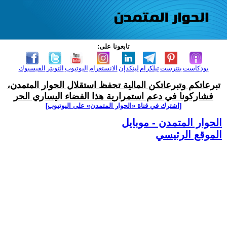
تابعونا على:
بودكاست
بنترست
تيلكرام
لينكدإن
الانستغرام
اليوتيوب
التويتر
الفيسبوك
تبرعاتكم وتبرعاتكن المالية تحفظ استقلال الحوار المتمدن،
فشاركونا في دعم استمرارية هذا الفضاء اليساري الحر
[اشترك في قناة ‫«الحوار المتمدن» على اليوتيوب]
الحوار المتمدن - موبايل
الموقع الرئيسي