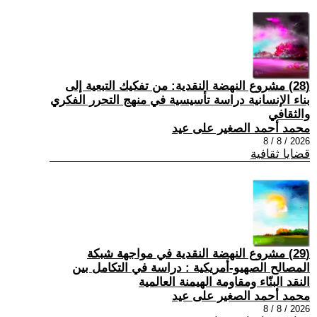
(28) مشروع النهضة النقدية: من تفكيك التبعية إلى
بناء الإنسانية دراسة تأسيسية في منهج التحرر الفكري
والثقافي
محمد أحمد الصغير على عيد
2026 / 8 / 8
قضايا ثقافية
(29) مشروع النهضة النقدية في مواجهة شبكة
المصالح الصهيو-أمريكية : دراسة في التكامل بين
النقد البنّاء ومقاومة الهيمنة العالمية
محمد أحمد الصغير على عيد
2026 / 8 / 8