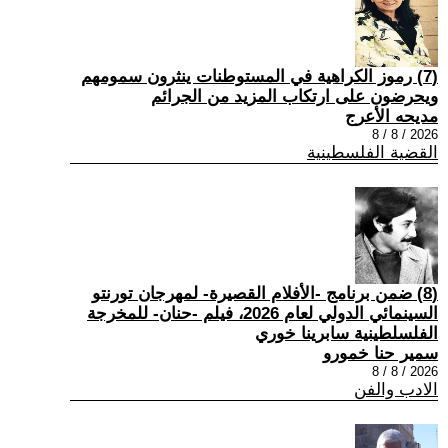
(7) رموز الكراهية في المستوطنات ينثرون سمومهم
ويحرضون على ارتكاب المزيد من الجرائم
مديحه الأعرج
2026 / 8 / 8
القضية الفلسطينية
(8) ضمن برنامج -الأفلام القصيرة- لمهرجان تورنتو
السينمائي الدولي لعام 2026، فيلم -حنان- للمخرجة
الفلسلطينية سابرينا خوري
سمير حنا خمورو
2026 / 8 / 8
الادب والفن