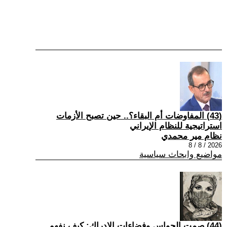
(43) المفاوضات أم البقاء؟.. حين تصبح الأزمات
استراتيجية للنظام الإيراني
نظام مير محمدي
2026 / 8 / 8
مواضيع وابحاث سياسية
(44) صمت الحواس وفضاءات الإدراك: كيف نفهم