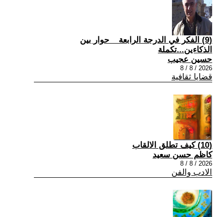
(9) الفكر في الدرجة الرابعة _ حوار بين
الذكاءين...تكملة
حسين عجيب
2026 / 8 / 8
قضايا ثقافية
(10) كيف تطلق الالقاب
كاظم حسن سعيد
2026 / 8 / 8
الادب والفن