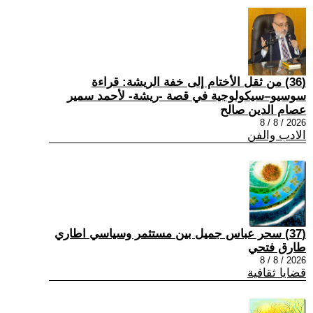
(36) من ثقل الأختام إلى خفة الريشة: قراءة
سوسيو–سيكولوجية في قصة -ريشة- لأحمد سمير
عصام الدين صالح
2026 / 8 / 8
الادب والفن
(37) سحر عباس جميل بين مستثمر وسياسي اطاري
طارق فتحي
2026 / 8 / 8
قضايا ثقافية