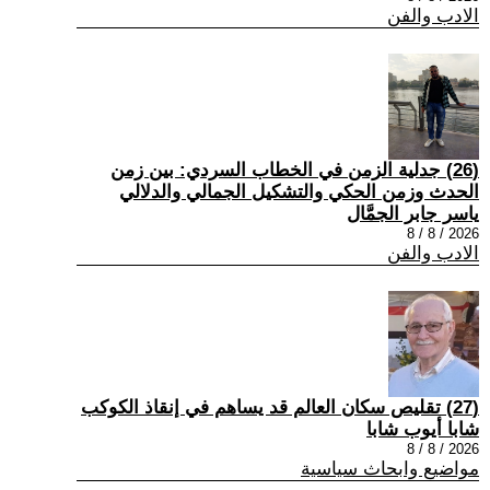
الادب والفن
(26) جدلية الزمن في الخطاب السردي: بين زمن
الحدث وزمن الحكي والتشكيل الجمالي والدلالي
ياسر جابر الجمَّال
2026 / 8 / 8
الادب والفن
(27) تقليص سكان العالم قد يساهم في إنقاذ الكوكب
شابا أيوب شابا
2026 / 8 / 8
مواضيع وابحاث سياسية