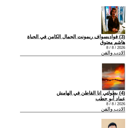
(3) فواديسواف ريمونت الجمال الكامن في الحياة
هاشم معتوق
2026 / 8 / 8
الادب والفن
(4) بطولتي انا القاطن في الهامش
عماد أبو حطب
2026 / 8 / 8
الادب والفن