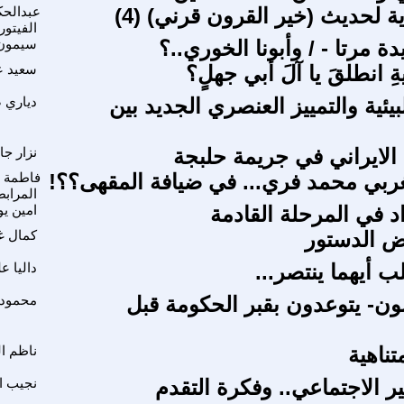
ة لحديث (خير القرون قرني) (4)
عبدالحك
الفيتور
دة مرتا - / وأبونا الخوري..؟
سيمون
ِ انطلقَ يا آلَ أبي جهلٍ؟
سعيد ع
يئية والتمييز العنصري الجديد بين
دياري 
 الايراني في جريمة حلبجة
نزار ج
ربي محمد فري... في ضيافة المقهى؟؟!
فاطمة ا
المراب
د في المرحلة القادمة
امين ي
قض الدستور
كمال غ
ب أيهما ينتصر...
داليا ع
ن- يتوعدون بقبر الحكومة قبل
محمود 
تناهية
ناظم ا
ر الاجتماعي.. وفكرة التقدم
نجيب ا