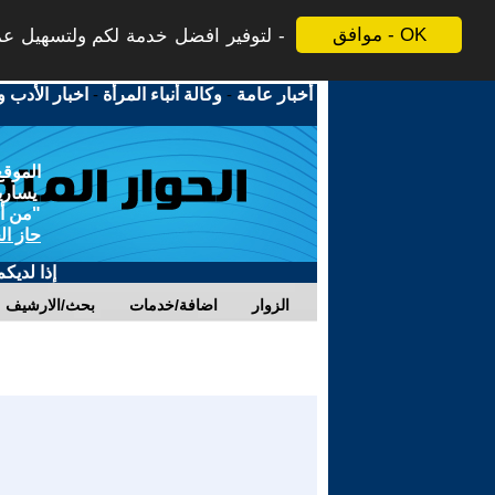
موافق - OK
لتوفير افضل خدمة لكم ولتسهيل عملي
أخبار عامة
-
وكالة أنباء المرأة
-
اخبار الأدب و
الموقع
يسارية
"من أج
حاز ال
إذا لديك
الزوار
اضافة/خدمات
بحث/الارشيف