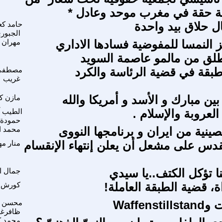
ة حقة في مغرب موحد وعادل *
ال حلاق بيد واحدة
حامد كع
الجبور
 النمسا للمفوضية فسادها الاداري
مهران 
طلق من مالمو عاصمة السويد
بقة في قضية الرئاسة والكرد
مصطفى
غريب
ين مبارك و الأسد و أمريكا والله
مازن كم
 العروبة والإسلام .
الطيب 
حمودة
ينية من ايران و برنامجها النووى
محمد ا
دس على مشعل أن يعلن إنتهاء الإنقسام
منار م
 تؤكل الكتف..يا سيدي
جمال ا
، قضية الطبقة العاملة!
كورش 
Waffen
محسن
ظافرغ
محمد ك