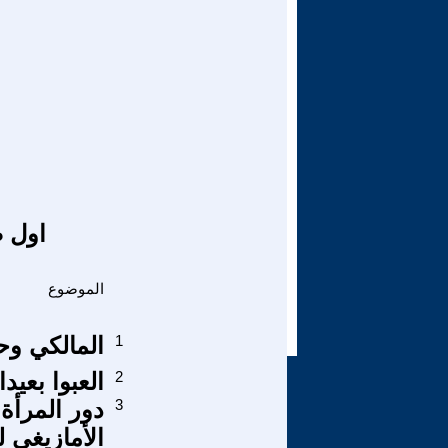
اول ص
الموضوع
1
المالكي وحم
2
العبوا بعي
3
دور المرأة 
الأمازيغي ل