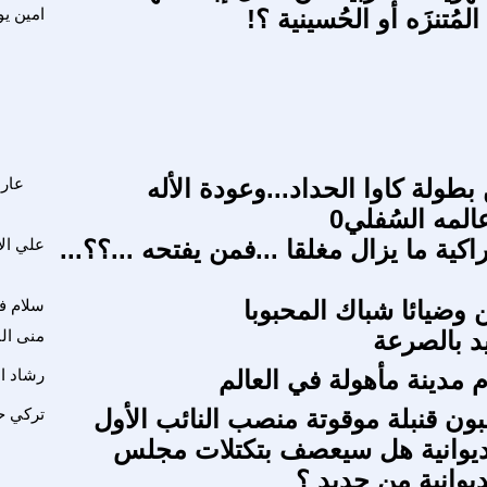
المُتنزَه أو الحُسينية ؟!
امين ي
 بطولة كاوا الحداد...وعودة الأله
عار
لمه السُفلي0
كية ما يزال مغلقا ...فمن يفتحه ...؟؟...
علي ال
 وضيائا شباك المحبوبا
سلام ف
د بالصرعة
منى ال
م مدينة مأهولة في العالم
رشاد ا
بون قنبلة موقوتة منصب النائب الأول
تركي ح
ديوانية هل سيعصف بتكتلات مجلس
يوانية من جديد ؟