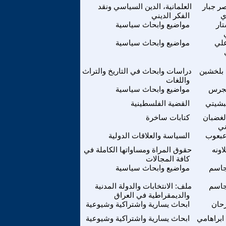
صر جبار
العلمانية، الدين السياسي ونقد
ي
الفكر الديني
تار
مواضيع وابحاث سياسية
لي
مواضيع وابحاث سياسية
بلخشين
دراسات وابحاث في التاريخ والتراث
واللغات
جرس
مواضيع وابحاث سياسية
لبشيتي
القضية الفلسطينية
لغضبان
كتابات ساخرة
ني
عبعوب
السياسة والعلاقات الدولية
اونه
حقوق المراة ومساواتها الكاملة في
كافة المجالات
اسم
مواضيع وابحاث سياسية
اسم
ملف: الانتخابات والدولة المدنية
والديمقراطية في العراق
رحان
ابحاث يسارية واشتراكية وشيوعية
ابراهامي
ابحاث يسارية واشتراكية وشيوعية