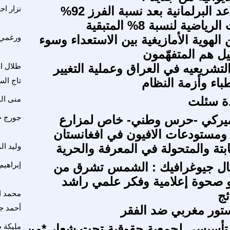
توزيع المقاعد البرلمانية بعد نسبة الفرز 92%
نزار اح
ياضية لنسبة 8% المتبقية
لهوية الأمازيغية بين الاستعداء وسوء
ورغمي 
يل هم المتفهّمون
التشريعيه في العراق وعملية التغيير
طلال ا
باء وأزمة النظام
تاج ال
دة سئلت
منى ال
ميركي -حرس وطني- خاص لمزارع
جورج ح
مستودعات الافيون في افغانستان
ابتة والمتحولة في المعرفة والحرية
وليد ا
نال جيوغرافيك : الشمس تشرق من
إبراهيم
 صحوة إعلامية وفكر علمي راشد
ائج
محمد ا
تور مغربي ضد الفقر
أحمد ج
 تأسيسي لجمعية حقوقية تحت شعار *من
مليكة 