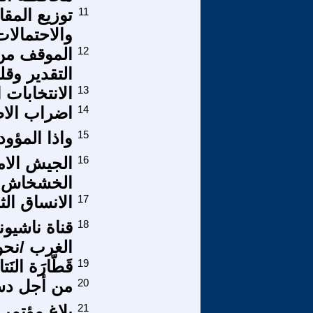
11
والاحتمالات الر
12
الموقف من ا
التقدير وقل
13
الانتخابات 
14
اضراب الاط
15
واذا المؤو
16
الجيش الا
الخشخاش و
17
الانساق الث
18
قناة ناشيو
الغرب /نحو
19
قَطّارَة النَت
20
من أجل دس
21
بلاغ مؤتمر