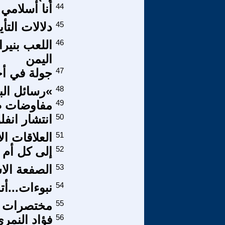
44
أنا أسلامي
45
دلالات التأ
46
اللعب بنير
اليمن
47
جولة في أخط
48
»رسائل ال
49
مفاوضات ص
50
انتشار انفل
51
العلاقات ال
52
إلى كل أم ف
53
الصفعة الاس
54
نبوءات...أت
55
مختصرات في
56
فؤاد النمر