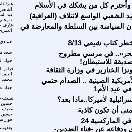
 وأحترم كل من يشكك في الأسلام
عبدالنا
الناصر
ييد الشعبي الواسع لائتلاف (العراقية)
عبد الس
نورعلي
ان السياسة بين السلطة والمعارضة في
عارف ع
العمري
ر كتاب شيعي 8/13
حمادي 
بحر«.. في مرسي مطروح
سعد ه
ديقة للاستيطان!
جواد ا
ونزا الخنازير في وزارة الثقافة
فراس ا
الحمدا
أمريكية الصينية .. الصدام حتمي
محمد 
ي عيد الأم1
جهاد عل
رائيلية لأميركا..ماذا بعد؟
نصيف ج
حسين
منى أن تكون كاذبة
نصيف ج
حسين
 الماركسية 24
فواز ف
ي ودفاعه عن -فناء الضدين-
يعقوب 