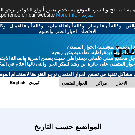
ة التصفح والنشر، الموقع يستخدم بعض أنواع الكوكيز نرجو النق
More info - المزيد
experience on our website
الفن
-
وكالة أنباء اليسار
-
وكالة أنباء العلمانية
-
وكالة أنباء العمال
-
وكا
الاقتصاد
-
اخبار الطب والعلوم
 الرئيسي لمؤسسة الحوار المتمدن
، علمانية، ديمقراطية، تطوعية وغير ربحية
ل مجتمع مدني علماني ديمقراطي حديث يضمن الحرية والعدالة الاجتم
حوار المتمدن على جائزة ابن رشد للفكر الحر والتى نالها أعلام في الفك
م مشاكل تقنية في تصفح الحوار المتمدن نرجو النقر هنا لاستخدام الموقع
كوردي
English
الاخبار
مراكز
الحوار المتمدن
المواضيع حسب التاريخ