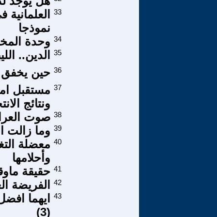
هل يوجد لد
33
العلمانية 
نموذجا
34
وحدة المخا
35
الدين.. اللي
36
حين يخفق ا
37
مستقبل امري
ونتائج الانت
38
صوت العرا
39
وما زالت ا
40
معضلة التغ
وأحلامها
41
حقيقة ماوق
42
الفريضة ال
43
ايهما افضل
(3)