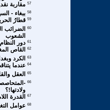
57
مقاربة نقدي
58
ببغاء - السي
59
قطارُ الحرية
60
الضرائب الب
الشعوب
61
دور النظام
62
القاص المغ
63
الكرد وبغدا
64
عندما يتنا
65
العقل والقل
66
-المتحاصصو
ولادتها!؟
67
القدرة اللام
68
عوامل التغي