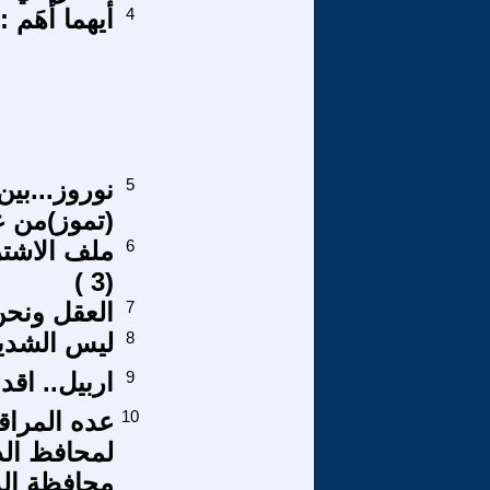
4
أيهما أهَم : 
5
نوروز...بين
(تموز)من عا
6
ملف الاشترا
(3 )
7
العقل ونحن
8
ليس الشدي
9
اربيل.. اقد
10
عده المراق
لمحافظ ال
محافظة الد