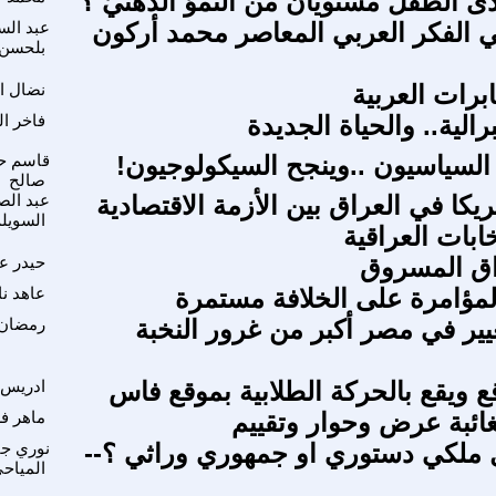
ى الطفل مستويان من النموّ الذهنيّ ؟
في الفكر العربي المعاصر محمد أركون
عبد الس
بلحسن
برات العربية
نضال ا
برالية.. والحياة الجديدة
فاخر ا
لسياسيون ..وينجح السيكولوجيون!
قاسم ح
صالح
كا في العراق بين الأزمة الاقتصادية
عبد الص
السويل
خابات العراقية
ق المسروق
حيدر ع
لمؤامرة على الخلافة مستمرة
عاهد ن
يير في مصر أكبر من غرور النخبة
رمضان 
ع ويقع بالحركة الطلابية بموقع فاس
ادريس 
غائبة عرض وحوار وتقييم
ماهر ف
 ملكي دستوري او جمهوري وراثي ؟--
نوري ج
المياح