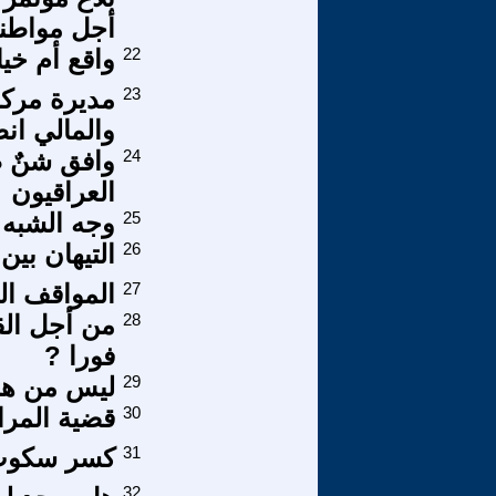
أجل مواطن
22
واقع أم خي
23
مديرة مركز
والمالي ان
24
وافق شنٌ ط
العراقيون
25
وجه الشبه ب
26
التيهان بين
27
المواقف الص
28
من أجل الق
فورا ?
29
ليس من هنا
30
قضية المراة
31
كسر سكوت وstillstand
32