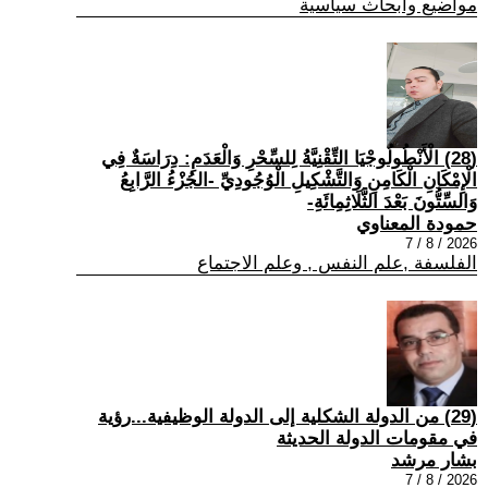
مواضيع وابحاث سياسية
(28) الْأَنْطُولُوجْيَا التِّقْنِيَّةُ لِلسِّحْرِ وَالْعَدَمِ: دِرَاسَةٌ فِي
الْإِمْكَانِ الْكَامِنِ وَالتَّشْكِيلِ الْوُجُودِيِّ -الجُزْءُ الرَّابِعُ
وَالسِّتُّونَ بَعْدَ الثَّلَاثِمِائَةِ-
حمودة المعناوي
2026 / 8 / 7
الفلسفة ,علم النفس , وعلم الاجتماع
(29) من الدولة الشكلية إلى الدولة الوظيفية...رؤية
في مقومات الدولة الحديثة
بشار مرشد
2026 / 8 / 7