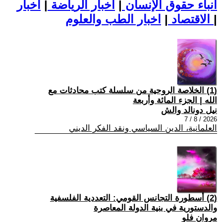
أنباء حقوق الإنسان
|
اخبار الرياضة
|
اخبار
|
اخبار الطب والعلوم
الاقتصاد
|
(1) الخلاصة الروحية من سلسلة كتب محادثات مع
الله | الجزء المائة وأربعة
نيل دونالد والش
2026 / 8 / 7
العلمانية، الدين السياسي ونقد الفكر الديني
(2) أسطورة التجانس القومي: التعددية الفلسفية
والدستورية في بنية الدولة المعاصرة
مروان فلو