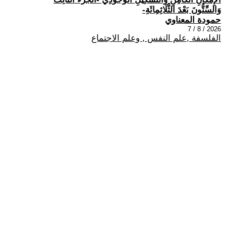
وَالسِّتُّونَ بَعْدَ الثَّلَاثِمِائَةِ-
حمودة المعناوي
2026 / 8 / 7
الفلسفة ,علم النفس , وعلم الاجتماع