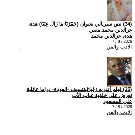
(34) نص سيريالي بعنوان (خَمْرُنَا مَا زَالَ عِنَبًا) هدى
عزالدين محمد.مصر.
هدى عزالدين محمد
2026 / 8 / 7
الادب والفن
(35) فيلم أندريه زفياغينتسيف -العودة- دراما عائلية
تعرض على خلفية غياب الأب
علي المسعود
2026 / 8 / 7
الادب والفن