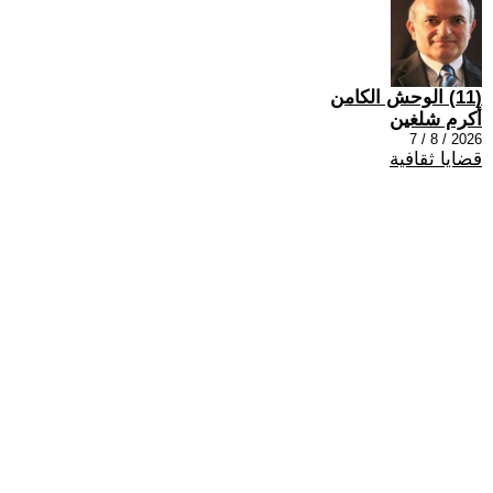
(11) الوحش الكامن
أكرم شلغين
2026 / 8 / 7
قضايا ثقافية