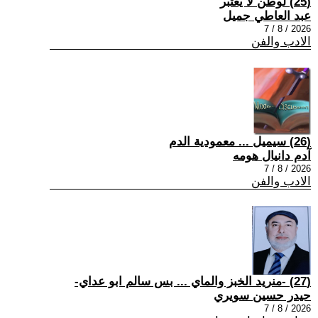
(25) لوطن لا يعتبر
عبد العاطي جميل
2026 / 8 / 7
الادب والفن
(26) سيميل ... معمودية الدم
آدم دانيال هومه
2026 / 8 / 7
الادب والفن
(27) -منريد الخبز والماي ... بس سالم ابو عداي-
حيدر حسين سويري
2026 / 8 / 7