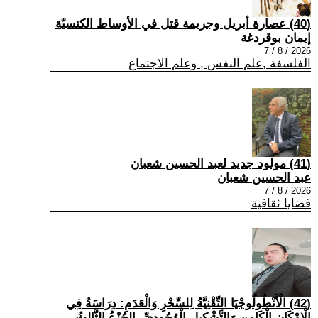
(40) عصارة أبريل وجريمة قتل في الأوساط الكنسيّة
إيمان بوقردغة
2026 / 8 / 7
الفلسفة ,علم النفس , وعلم الاجتماع
(41) مولود جديد لعبد الحسين شعبان
عبد الحسين شعبان
2026 / 8 / 7
قضايا ثقافية
(42) الْأَنْطُولُوجْيَا التِّقْنِيَّةُ لِلسِّحْرِ وَالْعَدَمِ: دِرَاسَةٌ فِي
الْإِمْكَانِ الْكَامِنِ وَالتَّشْكِيلِ الْوُجُودِيِّ -الجُزْءُ الثَّالِثُ