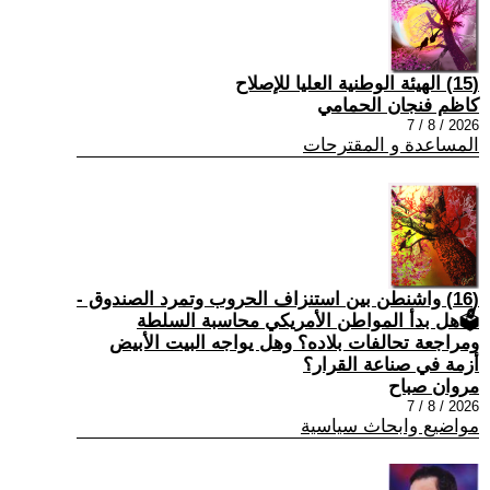
(15) الهيئة الوطنية العليا للإصلاح
كاظم فنجان الحمامي
2026 / 8 / 7
المساعدة و المقترحات
(16) واشنطن بين استنزاف الحروب وتمرد الصندوق -
🗳هل بدأ المواطن الأمريكي محاسبة السلطة
ومراجعة تحالفات بلاده؟ وهل يواجه البيت الأبيض
أزمة في صناعة القرار؟
مروان صباح
2026 / 8 / 7
مواضيع وابحاث سياسية