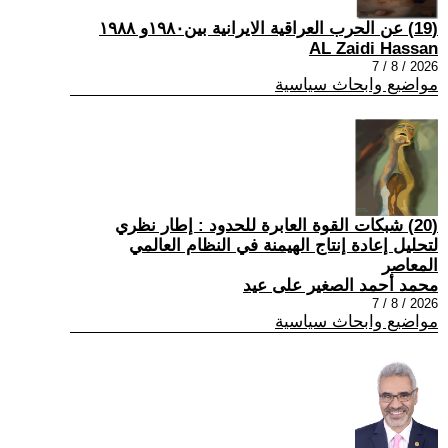
(19) عن الحرب العراقية الايرانية بين١٩٨٠و ١٩٨٨
AL Zaidi Hassan
2026 / 8 / 7
مواضيع وابحاث سياسية
(20) شبكات القوة العابرة للحدود : إطار نظري
لتحليل إعادة إنتاج الهيمنة في النظام العالمي
المعاصر
محمد أحمد الصغير على عيد
2026 / 8 / 7
مواضيع وابحاث سياسية