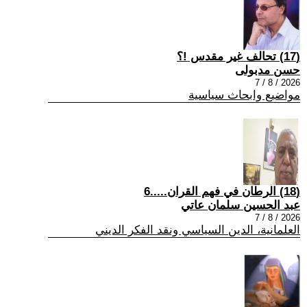
(17) تحالف غير مقدس !؟
حسن مدبولى
2026 / 8 / 7
مواضيع وابحاث سياسية
(18) الرطان في فهم القران.....6
عبد الحسين سلمان عاتي
2026 / 8 / 7
العلمانية، الدين السياسي ونقد الفكر الديني