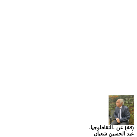
(48) عن -الثقافلوجيا-
عبد الحسين شعبان