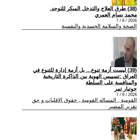
(38) طرق العلاج والتدخل المبكر للتوحد.
محمد بسام العمري
2026 / 8 / 7
الصحة والسلامة الجسدية والنفسية
(39) ليست أزمة تنوع... بل أزمة إدارة للتنوع في
العراق :تسييس الهوية بين الذاكرة التاريخية
والمنافسة على السلطة
جوتيار تمر
2026 / 8 / 7
القومية , المسالة القومية , حقوق الاقليات و حق
تقرير المصير