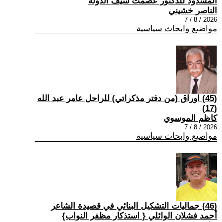
المسدود للدكتور عصمت سيف الدولة
الناصر خشيني
2026 / 8 / 7
مواضيع وابحاث سياسية
(45) اوراق (من دفتر مذكراتي) للراحل عامر عبد الله
(17)
كاظم الموسوي
2026 / 8 / 7
مواضيع وابحاث سياسية
(46) جماليات التشكيل البنائي في قصيدة الشاعر
أحمد فشلان الوائلي { استذكار مظفر النواب}