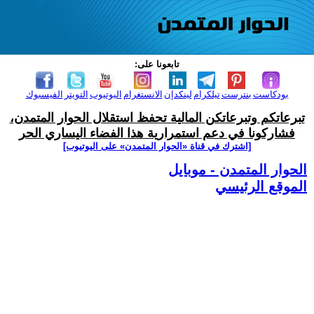
تابعونا على:
بودكاست
بنترست
تيلكرام
لينكدإن
الانستغرام
اليوتيوب
التويتر
الفيسبوك
تبرعاتكم وتبرعاتكن المالية تحفظ استقلال الحوار المتمدن،
فشاركونا في دعم استمرارية هذا الفضاء اليساري الحر
[اشترك في قناة ‫«الحوار المتمدن» على اليوتيوب]
الحوار المتمدن - موبايل
الموقع الرئيسي