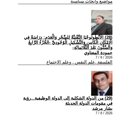
مواضيع وابحاث سياسية
(28) الْأَنْطُولُوجْيَا التِّقْنِيَّةُ لِلسِّحْرِ وَالْعَدَمِ: دِرَاسَةٌ فِي
الْإِمْكَانِ الْكَامِنِ وَالتَّشْكِيلِ الْوُجُودِيِّ -الجُزْءُ الرَّابِعُ
وَالسِّتُّونَ بَعْدَ الثَّلَاثِمِائَةِ-
حمودة المعناوي
2026 / 8 / 7
الفلسفة ,علم النفس , وعلم الاجتماع
(29) من الدولة الشكلية إلى الدولة الوظيفية...رؤية
في مقومات الدولة الحديثة
بشار مرشد
2026 / 8 / 7