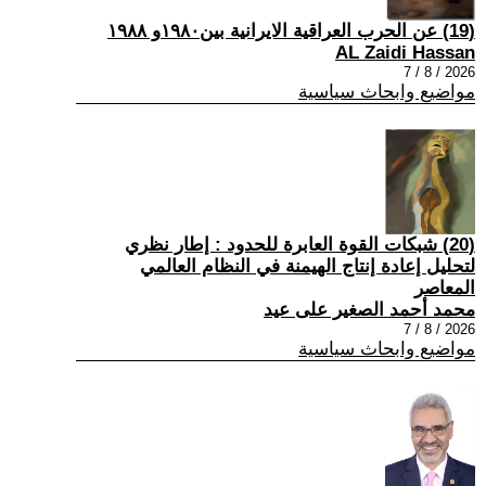
(19) عن الحرب العراقية الايرانية بين١٩٨٠و ١٩٨٨
AL Zaidi Hassan
2026 / 8 / 7
مواضيع وابحاث سياسية
(20) شبكات القوة العابرة للحدود : إطار نظري
لتحليل إعادة إنتاج الهيمنة في النظام العالمي
المعاصر
محمد أحمد الصغير على عيد
2026 / 8 / 7
مواضيع وابحاث سياسية