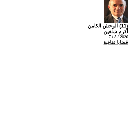
(11) الوحش الكامن
أكرم شلغين
2026 / 8 / 7
قضايا ثقافية