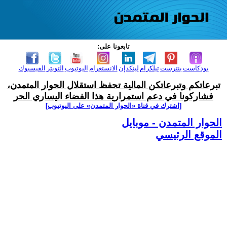
تابعونا على:
بودكاست
بنترست
تيلكرام
لينكدإن
الانستغرام
اليوتيوب
التويتر
الفيسبوك
تبرعاتكم وتبرعاتكن المالية تحفظ استقلال الحوار المتمدن،
فشاركونا في دعم استمرارية هذا الفضاء اليساري الحر
[اشترك في قناة ‫«الحوار المتمدن» على اليوتيوب]
الحوار المتمدن - موبايل
الموقع الرئيسي