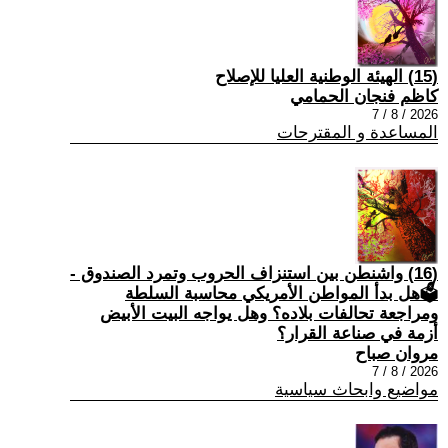
(15) الهيئة الوطنية العليا للإصلاح
كاظم فنجان الحمامي
2026 / 8 / 7
المساعدة و المقترحات
(16) واشنطن بين استنزاف الحروب وتمرد الصندوق -
🗳هل بدأ المواطن الأمريكي محاسبة السلطة
ومراجعة تحالفات بلاده؟ وهل يواجه البيت الأبيض
أزمة في صناعة القرار؟
مروان صباح
2026 / 8 / 7
مواضيع وابحاث سياسية