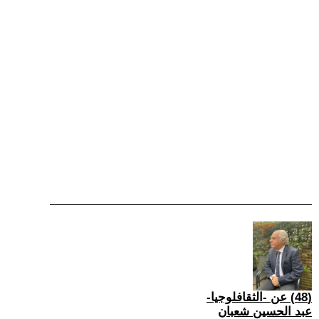
(48) عن -الثقافلوجيا-
عبد الحسين شعبان