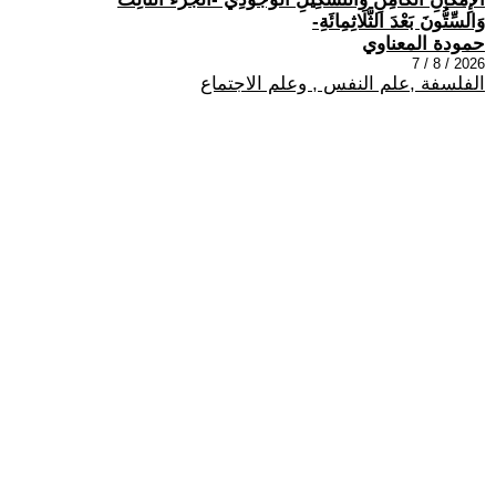
وَالسِّتُّونَ بَعْدَ الثَّلَاثِمِائَةِ-
حمودة المعناوي
2026 / 8 / 7
الفلسفة ,علم النفس , وعلم الاجتماع