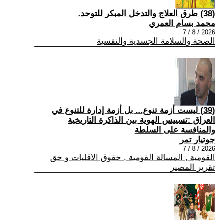
(38) طرق العلاج والتدخل المبكر للتوحد.
محمد بسام العمري
2026 / 8 / 7
الصحة والسلامة الجسدية والنفسية
(39) ليست أزمة تنوع... بل أزمة إدارة للتنوع في
العراق :تسييس الهوية بين الذاكرة التاريخية
والمنافسة على السلطة
جوتيار تمر
2026 / 8 / 7
القومية , المسالة القومية , حقوق الاقليات و حق
تقرير المصير