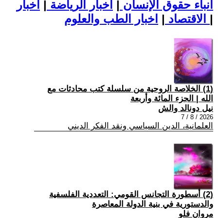
أنباء حقوق الإنسان
|
اخبار الرياضة
|
اخبار
|
اخبار الطب والعلوم
الاقتصاد
|
(1) الخلاصة الروحية من سلسلة كتب محادثات مع
الله | الجزء المائة وأربعة
نيل دونالد والش
2026 / 8 / 7
العلمانية، الدين السياسي ونقد الفكر الديني
(2) أسطورة التجانس القومي: التعددية الفلسفية
والدستورية في بنية الدولة المعاصرة
مروان فلو