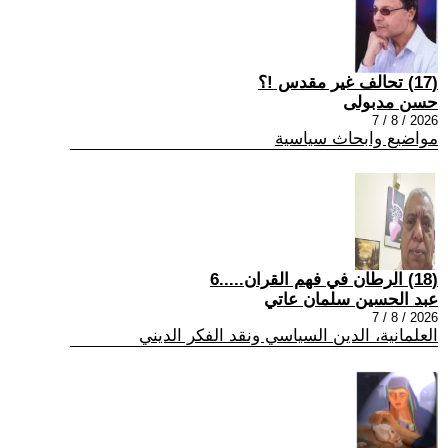
(17) تحالف غير مقدس !؟
حسن مدبولى
2026 / 8 / 7
مواضيع وابحاث سياسية
(18) الرطان في فهم القران.....6
عبد الحسين سلمان عاتي
2026 / 8 / 7
العلمانية، الدين السياسي ونقد الفكر الديني