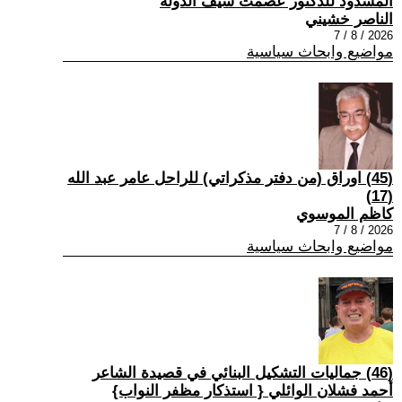
المسدود للدكتور عصمت سيف الدولة
الناصر خشيني
2026 / 8 / 7
مواضيع وابحاث سياسية
(45) اوراق (من دفتر مذكراتي) للراحل عامر عبد الله
(17)
كاظم الموسوي
2026 / 8 / 7
مواضيع وابحاث سياسية
(46) جماليات التشكيل البنائي في قصيدة الشاعر
أحمد فشلان الوائلي { استذكار مظفر النواب}