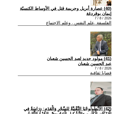
(40) عصارة أبريل وجريمة قتل في الأوساط الكنسيّة
إيمان بوقردغة
2026 / 8 / 7
الفلسفة ,علم النفس , وعلم الاجتماع
(41) مولود جديد لعبد الحسين شعبان
عبد الحسين شعبان
2026 / 8 / 7
قضايا ثقافية
(42) الْأَنْطُولُوجْيَا التِّقْنِيَّةُ لِلسِّحْرِ وَالْعَدَمِ: دِرَاسَةٌ فِي
الْإِمْكَانِ الْكَامِنِ وَالتَّشْكِيلِ الْوُجُودِيِّ -الجُزْءُ الثَّالِثُ