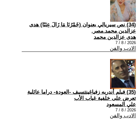
(34) نص سيريالي بعنوان (خَمْرُنَا مَا زَالَ عِنَبًا) هدى
عزالدين محمد.مصر.
هدى عزالدين محمد
2026 / 8 / 7
الادب والفن
(35) فيلم أندريه زفياغينتسيف -العودة- دراما عائلية
تعرض على خلفية غياب الأب
علي المسعود
2026 / 8 / 7
الادب والفن