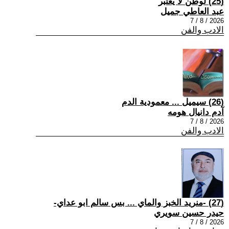
(25) لوطن لا يعتبر
عبد العاطي جميل
2026 / 8 / 7
الادب والفن
(26) سيميل ... معمودية الدم
آدم دانيال هومه
2026 / 8 / 7
الادب والفن
(27) -منريد الخبز والماي ... بس سالم ابو عداي-
حيدر حسين سويري
2026 / 8 / 7