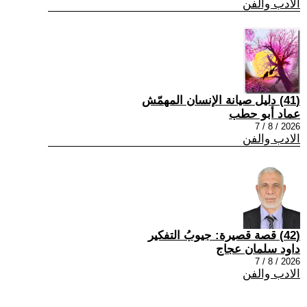
الادب والفن
(41) دليل صيانة الإنسان المهمّش
عماد أبو حطب
2026 / 8 / 7
الادب والفن
(42) قصة قصيرة: جيوبُ التفكير
داود سلمان عجاج
2026 / 8 / 7
الادب والفن