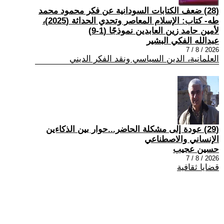
(28) ضعف الكتابات السودانية عن فكر محمود محمد
طه- كتاب: الإسلام المعاصر وتحدي الحداثة (2025)،
لأمين حامد زين العابدين نموذجًا (1-9)
عبدالله الفكي البشير
2026 / 8 / 7
العلمانية، الدين السياسي ونقد الفكر الديني
(29) عودة إلى مشكلة الحاضر...حوار بين الذكاءين
الإنساني والاصطناعي
حسين عجيب
2026 / 8 / 7
قضايا ثقافية