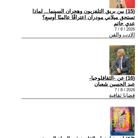
(15) بين بريق التلفزيون وهجران السينما... لماذا
تستحق ميلاني مودران اعترافًا عالميًا أوسع؟
عدي حاتم
2026 / 8 / 7
الادب والفن
(16) عن -الثقافلوجيا-
عبد الحسين شعبان
2026 / 8 / 7
قضايا ثقافية