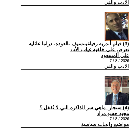
الادب والفن
(3) فيلم أندريه زفياغينتسيف -العودة- دراما عائلية
تعرض على خلفية غياب الأب
علي المسعود
2026 / 8 / 7
الادب والفن
(4) سنجار: ماهي سر الذاكرة التي لا تُقفل ؟
مجيد حسو مراد
2026 / 8 / 7
مواضيع وابحاث سياسية