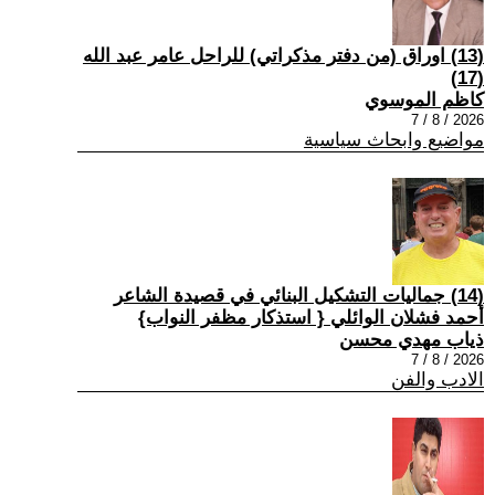
(13) اوراق (من دفتر مذكراتي) للراحل عامر عبد الله
(17)
كاظم الموسوي
2026 / 8 / 7
مواضيع وابحاث سياسية
(14) جماليات التشكيل البنائي في قصيدة الشاعر
أحمد فشلان الوائلي { استذكار مظفر النواب}
ذياب مهدي محسن
2026 / 8 / 7
الادب والفن