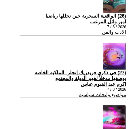
(26) الواقعية السحرية حين نحللها رياضيا
امير وائل المرعب
2026 / 8 / 7
الادب والفن
(27) في ذكرى فريدريك إنجلز: الملكية الخاصة
بوصفها مدخلاً لفهم الدولة والمجتمع
اكرم عبد القيوم عباس
2026 / 8 / 7
مواضيع وابحاث سياسية