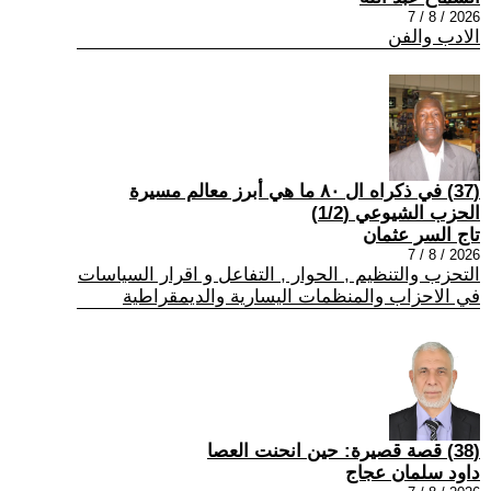
2026 / 8 / 7
الادب والفن
(37) في ذكراه ال ٨٠ ما هي أبرز معالم مسيرة
الحزب الشيوعي (1/2)
تاج السر عثمان
2026 / 8 / 7
التحزب والتنظيم , الحوار , التفاعل و اقرار السياسات
في الاحزاب والمنظمات اليسارية والديمقراطية
(38) قصة قصيرة: حين انحنت العصا
داود سلمان عجاج