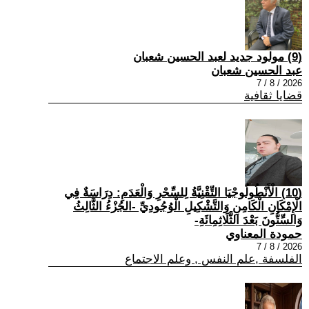
(9) مولود جديد لعبد الحسين شعبان
عبد الحسين شعبان
2026 / 8 / 7
قضايا ثقافية
(10) الْأَنْطُولُوجْيَا التِّقْنِيَّةُ لِلسِّحْرِ وَالْعَدَمِ: دِرَاسَةٌ فِي
الْإِمْكَانِ الْكَامِنِ وَالتَّشْكِيلِ الْوُجُودِيِّ -الجُزْءُ الثَّالِثُ
وَالسِّتُّونَ بَعْدَ الثَّلَاثِمِائَةِ-
حمودة المعناوي
2026 / 8 / 7
الفلسفة ,علم النفس , وعلم الاجتماع