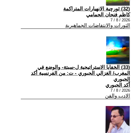
(32) ثورچية الانهيارات المتراكمة
كاظم فنجان الحمامي
2026 / 8 / 7
الثورات والانتفاضات الجماهيرية
(33) الخفايا الاستراتيجية ل-سبتة- والوضع في
المغرب/ الغزالي الجبوري - ت: من الفرنسية أكد
الجبوري
أكد الجبوري
2026 / 8 / 7
الادب والفن