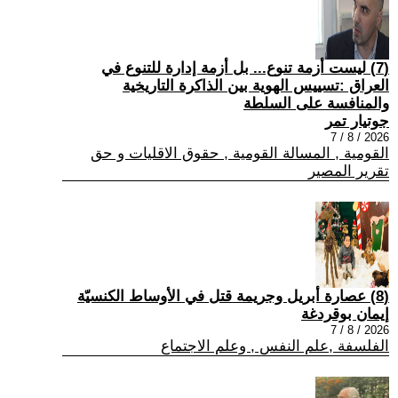
(7) ليست أزمة تنوع... بل أزمة إدارة للتنوع في
العراق :تسييس الهوية بين الذاكرة التاريخية
والمنافسة على السلطة
جوتيار تمر
2026 / 8 / 7
القومية , المسالة القومية , حقوق الاقليات و حق
تقرير المصير
(8) عصارة أبريل وجريمة قتل في الأوساط الكنسيّة
إيمان بوقردغة
2026 / 8 / 7
الفلسفة ,علم النفس , وعلم الاجتماع