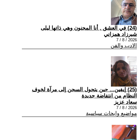
(24) في العشق , أنا المجنون وهي ذاتها ليلى
شيرزاد همزاني
2026 / 8 / 7
الادب والفن
(25) إيفين... حين يتحول السجن إلى مرآة لخوف
النظام من انتفاضة جديدة
سعاد عزيز
2026 / 8 / 7
مواضيع وابحاث سياسية