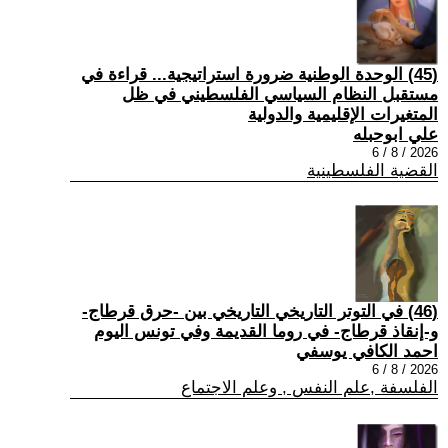
(45) الوحدة الوطنية ضرورة استراتيجية... قراءة في
مستقبل النظام السياسي الفلسطيني في ظل
المتغيرات الإقليمية والدولية
علي ابوحبله
2026 / 8 / 6
القضية الفلسطينية
(46) في التوتر التاريخي التاريخي بين -حرق قرطاج-
و-إنقاذ قرطاج- في روما القديمة وفي تونس اليوم
احمد الكافي يوسفي
2026 / 8 / 6
الفلسفة ,علم النفس , وعلم الاجتماع