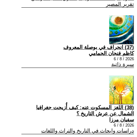
تقرير المصير
(37) انحراف في بوصلة المعروف
كاظم فنجان الحمامي
2026 / 8 / 6
سيرة ذاتية
(38) اللغز المسكوت عنه: كيف أُزيحت جغرافيا
الشمال عن عرش التاريخ ؟
سفيان مرزا
2026 / 8 / 6
دراسات وابحاث في التاريخ والتراث واللغات