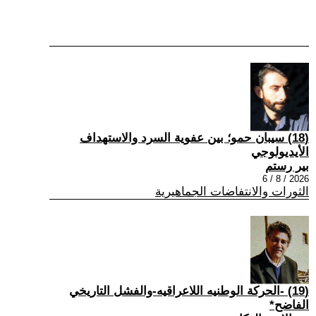
(18) سيبان حمو؛ بين عفوية السرد والاستهداف
الأيديولوجي
بير رستم
2026 / 8 / 6
الثورات والانتفاضات الجماهيرية
(19) -الحركة الوطنيه اللاعراقيه-والفشل التاريخي
الفاضح*