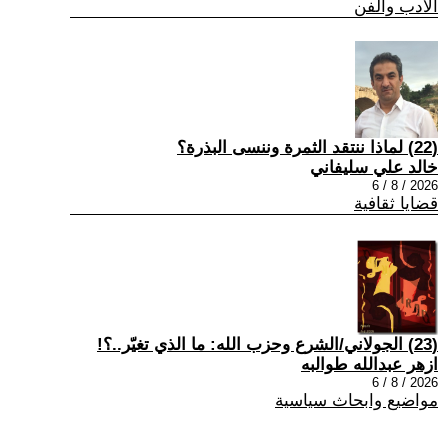
الادب والفن
(22) لماذا ننتقد الثمرة وننسى البذرة؟
خالد علي سليفاني
2026 / 8 / 6
قضايا ثقافية
(23) الجولاني/الشرع وحزب الله: ما الذي تغيّر..؟!
ازهر عبدالله طوالبه
2026 / 8 / 6
مواضيع وابحاث سياسية