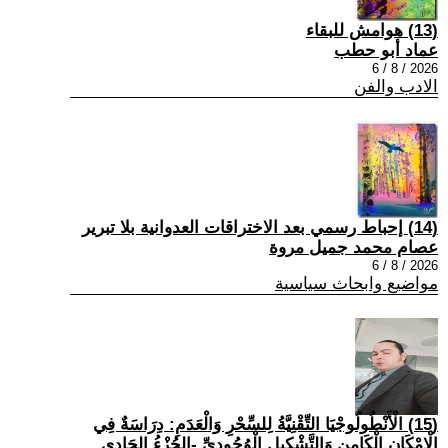
(13) هوامش للبقاء
عماد أبو حطب
2026 / 8 / 6
الادب والفن
(14) إحباط رسمي بعد الاختراقات العدوانية بلا تبرير
عصام محمد جميل مروة
2026 / 8 / 6
مواضيع وابحاث سياسية
(15) الْأَنْطُولُوجْيَا التِّقْنِيَّةُ لِلسِّحْرِ وَالْعَدَمِ: دِرَاسَةٌ فِي
الْإِمْكَانِ الْكَامِنِ وَالتَّشْكِيلِ الْوُجُودِيِّ -الجُزْءُ الحَادِي