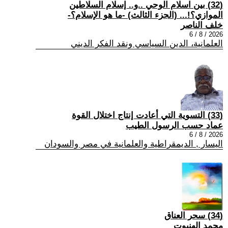
(32) بين اسلام الوحي ..و.. إسلام السلاطين
الموازي؟!... (الجزء الثالث) -ما هو الإسلام؟-
خلف الناصر
2026 / 8 / 6
العلمانية، الدين السياسي ونقد الفكر الديني
(33) التسوية التي أعادت إنتاج اختلال القوة
عماد حسب الرسول الطيب
2026 / 8 / 6
اليسار , الديمقراطية والعلمانية في مصر والسودان
(34) سحر العناق
محمد الهنبوت