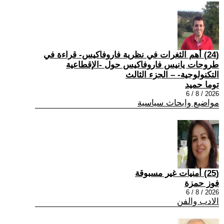
(24) أهم الثغرات في نظرية فاروفاكيس- قراءة في
طروحات يانيس فاروفاكيس حول -الإقطاعية
التكنولوجية- – الجزء الثالث
توما حميد
2026 / 8 / 6
مواضيع وابحاث سياسية
(25) أمنيات غير مسبوقة
فوز حمزة
2026 / 8 / 6
الادب والفن