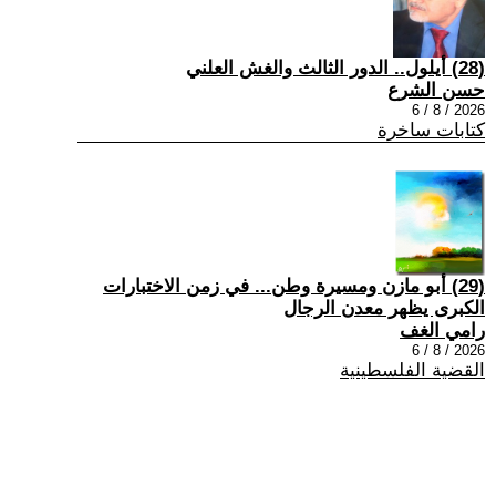
(28) أيلول.. الدور الثالث والغش العلني
حسن الشرع
2026 / 8 / 6
كتابات ساخرة
(29) أبو مازن ومسيرة وطن... في زمن الاختبارات
الكبرى يظهر معدن الرجال
رامي الغف
2026 / 8 / 6
القضية الفلسطينية