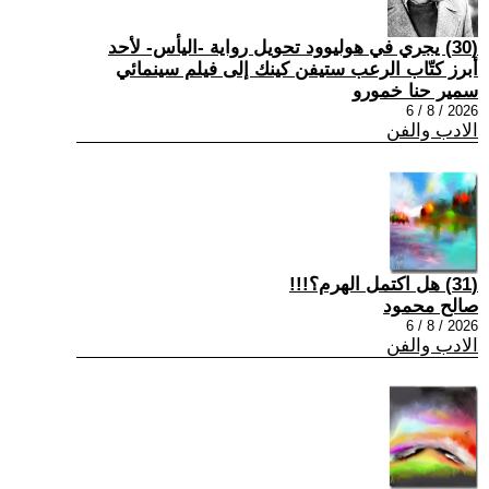
(30) يجري في هوليوود تحويل رواية -اليأس- لأحد
أبرز كتّاب الرعب ستيفن كينك إلى فيلم سينمائي
سمير حنا خمورو
2026 / 8 / 6
الادب والفن
(31) هل اكتمل الهرم؟!!!
صالح محمود
2026 / 8 / 6
الادب والفن