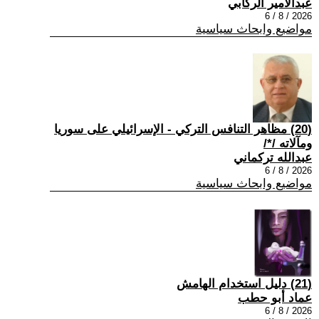
عبدالامير الركابي
2026 / 8 / 6
مواضيع وابحاث سياسية
(20) مظاهر التنافس التركي - الإسرائيلي على سوريا
ومآلاته /*/
عبدالله تركماني
2026 / 8 / 6
مواضيع وابحاث سياسية
(21) دليل استخدام الهامش
عماد أبو حطب
2026 / 8 / 6