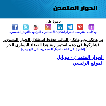
تابعونا على:
بودكاست
بنترست
تيلكرام
لينكدإن
الانستغرام
اليوتيوب
التويتر
الفيسبوك
تبرعاتكم وتبرعاتكن المالية تحفظ استقلال الحوار المتمدن،
فشاركونا في دعم استمرارية هذا الفضاء اليساري الحر
[اشترك في قناة ‫«الحوار المتمدن» على اليوتيوب]
الحوار المتمدن - موبايل
الموقع الرئيسي