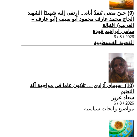
(9) حينَ مضى يُنقذُ أباه... ارتقى إليه شهيدًا الشهيد
الحاج محمد عارف محمود أبو سيف (أبو عارف –
الغريب) اغتيالة
سامي ابراهيم فودة
2026 / 8 / 6
القضية الفلسطينية
(10) -سيمای آزادي-... ثلاثون عاما في مواجهة آلة
التعتيم
سعاد عزيز
2026 / 8 / 6
مواضيع وابحاث سياسية