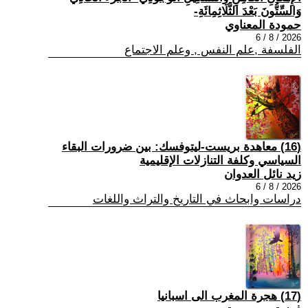
وَالسِّتُّونَ بَعْدَ الثَّلَاثِمِائَةِ-
حمودة المعناوي
2026 / 8 / 6
الفلسفة ,علم النفس , وعلم الاجتماع
(16) معاهدة بريست-ليتوفسك: بين ضرورات البقاء
السياسي وكلفة التنازلات الإقليمية
زيد نائل العدوان
2026 / 8 / 6
دراسات وابحاث في التاريخ والتراث واللغات
(17) هجرة المغرب الى اسبانيا