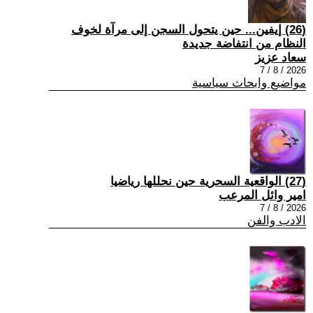
(26) إيفين... حين يتحول السجن إلى مرآة لخوف
النظام من انتفاضة جديدة
سعاد عزيز
2026 / 8 / 7
مواضيع وابحاث سياسية
(27) الواقعية السحرية حين نحللها رياضيا
امير وائل المرعب
2026 / 8 / 7
الادب والفن