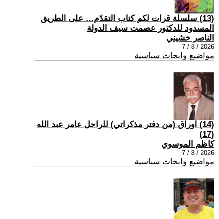
(13) سلسلة قرات لكم كتاب التقدّم… على الطريق
المسدود للدكتور عصمت سيف الدولة
الناصر خشيني
2026 / 8 / 7
مواضيع وابحاث سياسية
(14) اوراق (من دفتر مذكراتي) للراحل عامر عبد الله
(17)
كاظم الموسوي
2026 / 8 / 7
مواضيع وابحاث سياسية