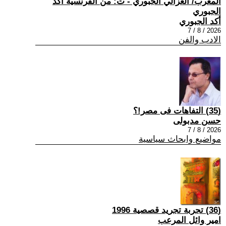
المغرب/ الغزالي الجبوري - ت: من الفرنسية أكد
الجبوري
أكد الجبوري
2026 / 8 / 7
الادب والفن
(35) التفاهات فى مصر!؟
حسن مدبولى
2026 / 8 / 7
مواضيع وابحاث سياسية
(36) تجربة تجريد قصصية 1996
امير وائل المرعب