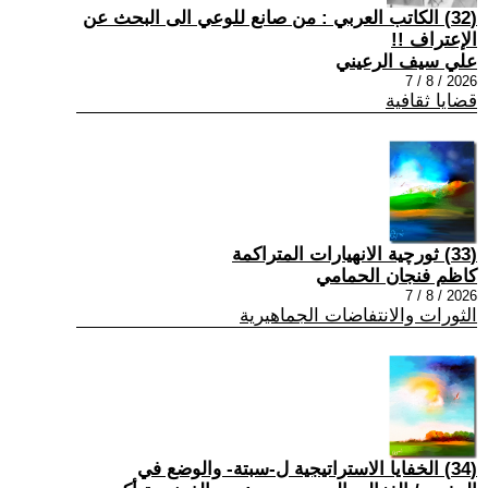
(32) الكاتب العربي : من صانع للوعي الى البحث عن
الإعتراف !!
علي سيف الرعيني
2026 / 8 / 7
قضايا ثقافية
(33) ثورچية الانهيارات المتراكمة
كاظم فنجان الحمامي
2026 / 8 / 7
الثورات والانتفاضات الجماهيرية
(34) الخفايا الاستراتيجية ل-سبتة- والوضع في