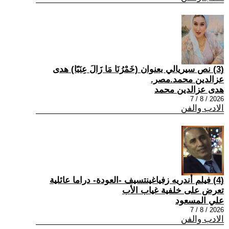
(3) نص سيريالي بعنوان (خَمْرُنَا مَا زَالَ عِنَبًا) هدى
عزالدين محمد.مصر.
هدى عزالدين محمد
2026 / 8 / 7
الادب والفن
(4) فيلم أندريه زفياغينتسيف -العودة- دراما عائلية
تعرض على خلفية غياب الأب
علي المسعود
2026 / 8 / 7
الادب والفن