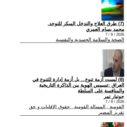
(7) طرق العلاج والتدخل المبكر للتوحد.
محمد بسام العمري
2026 / 8 / 7
الصحة والسلامة الجسدية والنفسية
(8) ليست أزمة تنوع... بل أزمة إدارة للتنوع في
العراق :تسييس الهوية بين الذاكرة التاريخية
والمنافسة على السلطة
جوتيار تمر
2026 / 8 / 7
القومية , المسالة القومية , حقوق الاقليات و حق
تقرير المصير