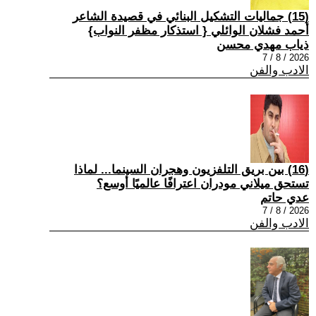
(15) جماليات التشكيل البنائي في قصيدة الشاعر
أحمد فشلان الوائلي { استذكار مظفر النواب}
ذياب مهدي محسن
2026 / 8 / 7
الادب والفن
(16) بين بريق التلفزيون وهجران السينما... لماذا
تستحق ميلاني مودران اعترافًا عالميًا أوسع؟
عدي حاتم
2026 / 8 / 7
الادب والفن