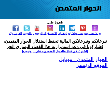
تابعونا على:
بودكاست
بنترست
تيلكرام
لينكدإن
الانستغرام
اليوتيوب
التويتر
الفيسبوك
تبرعاتكم وتبرعاتكن المالية تحفظ استقلال الحوار المتمدن،
فشاركونا في دعم استمرارية هذا الفضاء اليساري الحر
[اشترك في قناة ‫«الحوار المتمدن» على اليوتيوب]
الحوار المتمدن - موبايل
الموقع الرئيسي