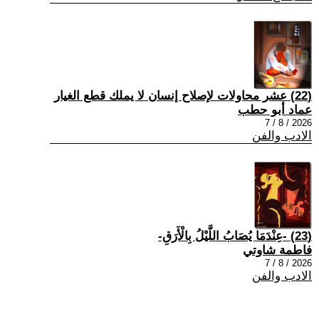
(22) عشر محاولات لإصلاح إنسان لا يملك قطع الغيار
عماد أبو حطب
2026 / 8 / 7
الادب والفن
(23) -عِنْدَمَا يُصَابُ اللَّيْلُ بِالْأَرَقِ-
فاطمة شاوتي
2026 / 8 / 7
الادب والفن