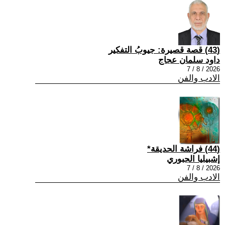
(43) قصة قصيرة: جيوبُ التفكير
داود سلمان عجاج
2026 / 8 / 7
الادب والفن
(44) فراشة الحديقة*
إشبيليا الجبوري
2026 / 8 / 7
الادب والفن