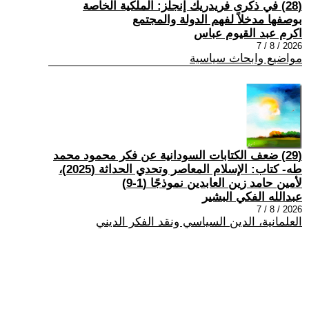
(28) في ذكرى فريدريك إنجلز: الملكية الخاصة
بوصفها مدخلاً لفهم الدولة والمجتمع
اكرم عبد القيوم عباس
2026 / 8 / 7
مواضيع وابحاث سياسية
(29) ضعف الكتابات السودانية عن فكر محمود محمد
طه- كتاب: الإسلام المعاصر وتحدي الحداثة (2025)،
لأمين حامد زين العابدين نموذجًا (1-9)
عبدالله الفكي البشير
2026 / 8 / 7
العلمانية، الدين السياسي ونقد الفكر الديني