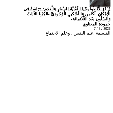
(11) الْأَنْطُولُوجْيَا التِّقْنِيَّةُ لِلسِّحْرِ وَالْعَدَمِ: دِرَاسَةٌ فِي
الْإِمْكَانِ الْكَامِنِ وَالتَّشْكِيلِ الْوُجُودِيِّ -الجُزْءُ الثَّالِثُ
وَالسِّتُّونَ بَعْدَ الثَّلَاثِمِائَةِ-
حمودة المعناوي
2026 / 8 / 7
الفلسفة ,علم النفس , وعلم الاجتماع