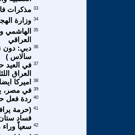
33
مذكرات فاس
34
وزارة الهج
35
الهاشمي وا
العراقي
36
دبي: دون ن
سالاس )
37
في العيد حف
العراق اللئا
38
اميركا ايضا
39
في مصر، يف
40
ردة فعل حم
41
(حرمة يراف
فساد ستان 
42
سعياً وراء