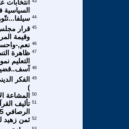
43
السياسية ف
44
سيلفا...تنّ
45
قرار مجلس
وقيمة المرأ
46
نعم,-واحسر
47
ظاهرة التس
التعليم نمو
48
آسف..قضية 
49
)
50
المشاعة الإ
51
تأليف القر
الرصافي 25
52
ثمن زهيد ل
53