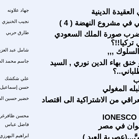
العقيدة الدينية
جهاد علاونه
ني في مشروع النهضة ( 4 )
نجيب الخنيزي
 ضرب صورة الملك السعودي
طارق حربي
 تركيا!!؟
لسلوك ,,,
شامل عبد العزي
 خنق بهاء الدين نوري , السيد
جاسم محمد ال
لباني..؟
ب
علي شكشك
بله المغولي
حسن إسماعيل
عراقي من الاشتراكية الى اقتصاد
خضير حسين ال
I
محسن ظافرغر
خوان في مصر
فاضل عباس
َّ...(عصرية العيد )
ابراهيم البهرزي