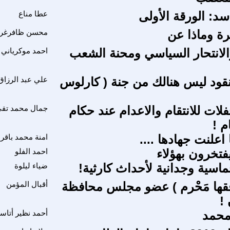
د: الورقة الأولى
عطا مناع
رة وماذا عن
محسن ظافرغر
لانتحار السياسي ومحنة الشعب
احمد موكرياني
قود ليس هنالك من جنة ( كارلوس
علي عبد الرزاق
لات للانتقام والاعدام عند حكام
جمال محمد تق
م !
 اعلنت جهادها ....
امنة محمد باقر
تخرون بهؤلاء
احمد الفلو
اسية وجدانية لأحداث كارثية!
ضياء ليلوة
قها مَحْرم ) عضو مجلس محافظة
أقبال المؤمن
!
 محمد
أحمد نظير أتاس