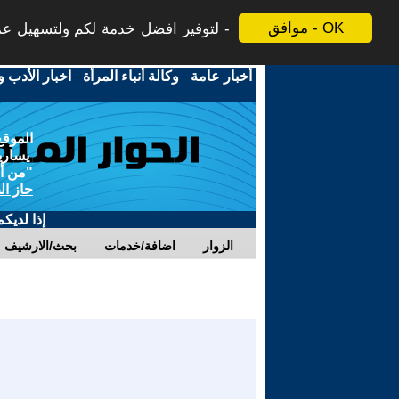
موافق - OK
لتوفير افضل خدمة لكم ولتسهيل عملي
أخبار عامة
-
وكالة أنباء المرأة
-
اخبار الأدب و
الموقع
يسارية
"من أج
حاز ال
إذا لديك
الزوار
اضافة/خدمات
بحث/الارشيف