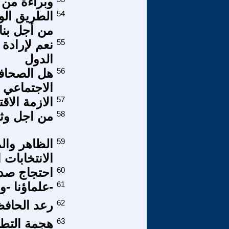
وبراءة من ا
54
الطريق الو
من أجل بناء
55
نعم لإرادة
الدول
56
هل الصحافة
الاجتماعي 
57
الازمة الاق
58
من اجل وثي
59
الظاهر وال
الانتخابات ال
60
احتجاج صدا
61
-علماؤنا -و
62
رعد الحافظ
63
هجمة التطر