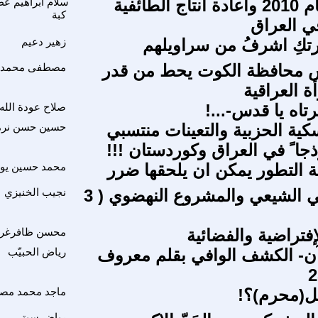
انتخابات عام 2010 واعادة انتاج الطائفية
سلام ابراهيم 
كبة
ي العراق
ورتكِ اشرفُ من سراويلهم
زهير دعيم
 محافظة الكوت يحط من قدر
مصطفى محمد 
ة العراقية
تاه يا قدس-...!
صلاح عودة الله
كية الحزبية والتعينات منتسبي
حسين حسن نرم
ذجا ً في العراق وكوردستان !!!
التطور يمكن ان يلحقها ضرر
محمد حسين يو
الفكر الديني الشيعي والمشروع النهضوي ( 3
نجيب الخنيزي
فتراضية والفضائية
محسن ظافرغر
آن- الكشف الوافي بقلم معروف
رياض الحبيّب
ل(محرم)؟!
ماجد محمد م
رياض سبتي