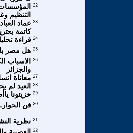
22
المؤسسات ا
التنظيم وغ
23
عماد العبا
كاتمة يعتري
24
قراءة تحليلة في ر
25
هل مصر بلد
26
الاسباب الك
والجزائر
27
معاناة انس
28
العيد لم يح
29
خزيتونا يا
30
فن الحوار.
31
نظرية النشو
32
العصبية وا