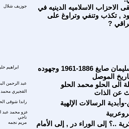
ى الاحزاب الاسلاميه الدينيه في
جوزيف شلال
ود , تكذب وتنفي وتراوغ على
راقي ?
المطران سليمان صايغ 1886-1961 وجهوده
ابراهيم خلي
اريخ الموصل
ة الى الحلو محمد الحلو
عبد الرحمن الب
ث عن الذات
القجيري محمد
ن-وأبدية الرسالات الإلهية
راندا شوقى ال
وعربية
عزو محمد عبد ال
ناجي
ة ..؟ إلى الوراء در , إلى الأمام
مريم نجمه