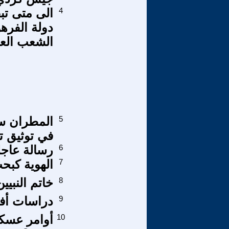
4
الى متى تبق
دولة الفره
الشعب الع
5
في توثيق ت
6
رسالة عاجل
7
الهوية كبح
8
خاتم النبيي
9
دراسات أفر
10
أوامر عسكري