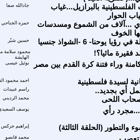
لفلسطينية بالبرازيل...غياب
جادالله صفا
ياب الحوار
دي ...آلاف من الشموع ومسدسات
حمزه الجناحي
ها الخوف
ؤيا يوحنا- 6 -الشواذ جنسيا
حسين شبّر
 فقيرة مائيا؟!
محمود سلامة م
الهايشة
امنة وراء فتنة كرة القدم بين مصر
نوئيل عيسى
انية لسيدة فلسطينية
احمد محمود ال
مل أي بجديد..
راسم عبيدات
أصحاب اللحى
محمد الرديني
...مجرد رأي
يوسف السعيدي
ء والتطور (الحلقة الثالثة)
إبراهيم جركس
لتعصب
محمد قانصو