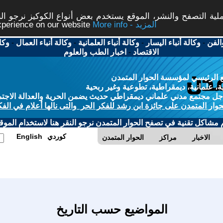
ة التصفح والنشر، الموقع يستخدم بعض أنواع الكوكيز نرجو النق
More info - المزيد
experience on our website
الفن
-
وكالة أنباء اليسار
-
وكالة أنباء العلمانية
-
وكالة أنباء العمال
-
وكا
الاقتصاد
-
اخبار الطب والعلوم
 الرئيسي لمؤسسة الحوار المتمدن
، علمانية، ديمقراطية، تطوعية وغير ربحية
ل مجتمع مدني علماني ديمقراطي حديث يضمن الحرية والعدالة الاجتم
حوار المتمدن على جائزة ابن رشد للفكر الحر والتى نالها أعلام في الفك
م مشاكل تقنية في تصفح الحوار المتمدن نرجو النقر هنا لاستخدام الموقع
كوردي
English
الاخبار
مراكز
الحوار المتمدن
المواضيع حسب التاريخ