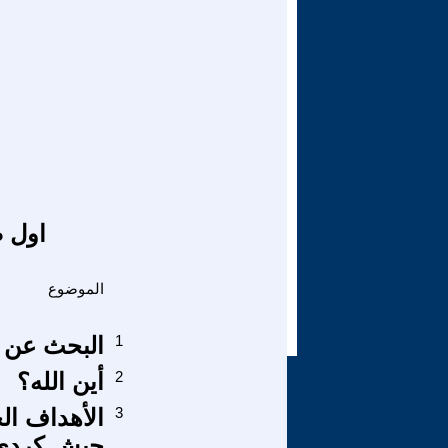
اول ص
الموضوع
1
البحث عن 
2
أين الله؟
3
الأهداف الح
جيش كردي