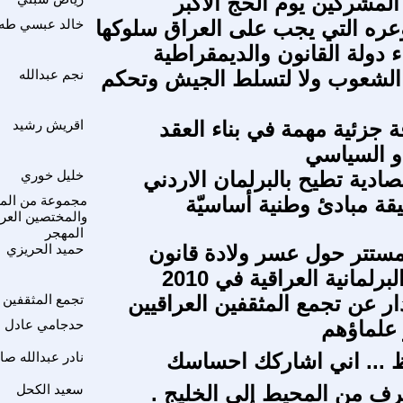
لمشركين يوم الحَجّ الاكبر
عره التي يجب على العراق سلوكها
خالد عبسي طه
 دولة القانون والديمقراطية
 الشعوب ولا لتسلط الجيش وتحكم
نجم عبدالله
 جزئية مهمة في بناء العقد
اقريش رشيد
و السياسي
تصادية تطيح بالبرلمان الاردني
خليل خوري
قة مبادئ وطنية أساسيّة
مجموعة من المث
والمختصين العر
المهجر
مستتر حول عسر ولادة قانون
حميد الحريزي
برلمانية العراقية في 2010
ر عن تجمع المثقفين العراقيين
تجمع المثقفين ا
 علماؤهم
حدجامي عادل
 ... اني اشاركك احساسك
نادر عبدالله صاب
ف من المحيط إلى الخليج .
سعيد الكحل