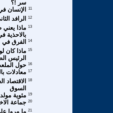
سر !؟
11
الإنسان في 
12
الرافد الثا
13
ماذا يعني
بالاحذية في
14
الفرق في ا
15
ماذا كان لو
الرئيس الط
16
حول الملع
17
معادلات بال
18
الاقتصاد ال
السوق
19
مئوية مولد ONESCO
20
جماعة الا
21
ما مروا علي