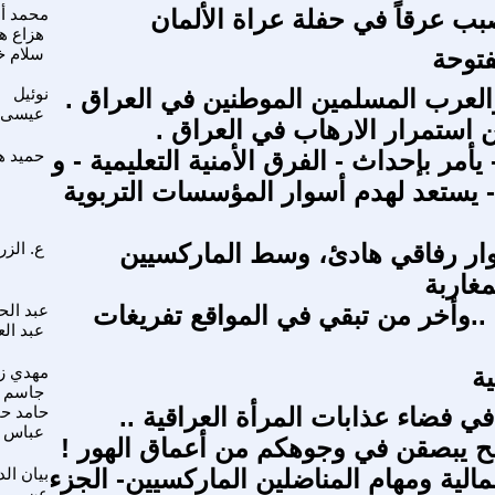
بب عرقاً في حفلة عراة الألمان
محمد أب
هزاع ه
فتوحة
سلام 
لعرب المسلمين الموطنين في العراق .
نوئيل
عيسى
استمرار الارهاب في العراق .
أمر بإحداث - الفرق الأمنية التعليمية - و
حميد ه
يستعد لهدم أسوار المؤسسات التربوية
ار رفاقي هادئ، وسط الماركسيين
ع. الزر
لمغاربة
ة ..وأخر من تبقي في المواقع تفريغات
عبد الح
عبد ال
ية
مهدي زا
جاسم
ي فضاء عذابات المرأة العراقية ..
حامد ح
عباس
لح يبصقن في وجوهكم من أعماق الهور !
الية ومهام المناضلين الماركسيين- الجزء
بيان الد
عن