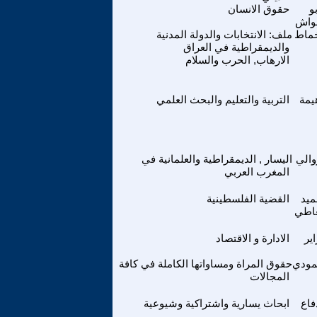
و
حقوق الانسان
واش
خماط
ملف: الانتخابات والدولة المدنية
والديمقراطية في العراق
الارهاب, الحرب والسلام
يمة
التربية والتعليم والبحث العلمي
والي
اليسار , الديمقراطية والعلمانية في
المغرب العربي
ميد
القضية الفلسطينية
عاطي
ير
الادارة و الاقتصاد
مودي
حقوق المراة ومساواتها الكاملة في كافة
المجالات
فاع
ابحاث يسارية واشتراكية وشيوعية