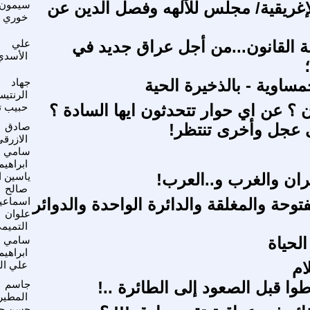
إغريقية/ مجلس للآلهه وفصل الدين عن
سيمون
خوري
لة القانون...من أجل عراق جديد في
علي
الأسدي
ساوية - بالذخيرة الحية
جهاد
الرنتي
ن ؟ عن اي حوار تتحدثون ايها السادة ؟
حبيب ت
 عجل وأخرى تنتظر!
صادق
الازرق
سامي
ابراهيم
ان والغرب و..العرب!
ياسين ا
صالح
فتوحة والمغلقة والدائرة الواحدة والدوائر
اسماعي
علوان
التميم
لحياة
سامي
ابراهيم
ام
علي ال
طوا قبل الصعود إلى الطائرة ..‍‍!
جاسم
المطير
حسن حا