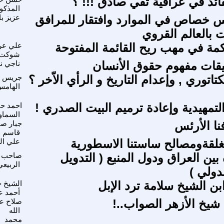
ائد في عراقية تقي صادق !!! ؟
المذكو
اس خصاص في الموارد وافتقار للمرافق
عزيز ب
 بالعالم القروي
اكمة في مهب ريح القائمة المفتوحة
علي ع
شوكت
قات مفهوم حقوق الأنسان
ناجي ن
كتاتوري , وإعدام التاريخ و الرأي الاّخر ؟
جريس
الهام
التمهيدية وإعادة ترميم البيت الصدري !
احمد ح
السماو
نا الأرئس
جبار صا
قاسم
مغلقةومصالح ساستنا الاسطورية
علي ال
 بين العراق ودول المنبع ( التدويل
صاحب
الربيعي
دولي )
ابن الشيخ سلامة ترد الإبل
الشيخ 
أحمد ع
 شيخ الأزهر الصواب..!
صلاح ع
الله
محمد