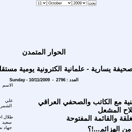
الحوار المتمدن
حيفة يسارية - علمانية الكترونية يومية مستقل
Sunday - 10/11/2009 - العدد : 2796
الاسم
ية مع الكاتب والصحفي العراقي
علي
الشمر
لاح المشعل
غلقة والقائمة المفتوحة
طلال ا
سعيد
ن الهزائم...!؟
جهاد ن