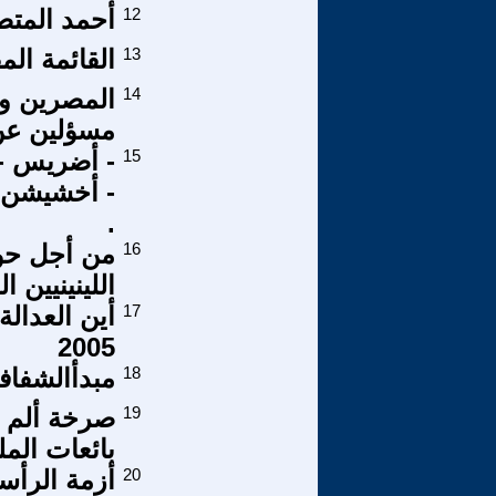
12
أحمد المتص
13
القائمة الم
14
المصرين وا
مسؤلين عن 
15
- أضريس - ي
- أخشيشن- 
.
16
من أجل حو
اللينينيين ا
17
أين العدال
2005
18
مبدأالشفاف
19
صرخة ألم ف
بائعات الم
20
أزمة الرأسم