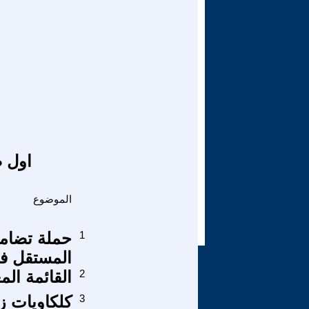
اول ص
الموضوع
1
حملة تضامن
المستقل ف
2
القائمة الم
3
كلكاويات زم