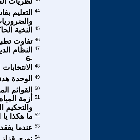
نظريات الق
44
التعليم بف
والضروريات
45
النخبة الح
46
تفاوت تطبي
47
النظام الدي
-6
48
الانتخابات 
49
الوحدة هدف
50
القوائم ال
51
أزمة المياه
والتحكيم ال
52
ما هكذا يا 
53
عندما يفقد
54
نوري قزاز