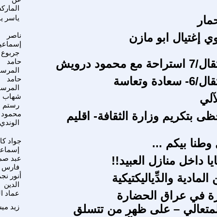
المارك
مار
ياسر ي
ي إغتيال ابو مازن
ناصر
إسماعي
جربوع
محمود درويش
حامد
المرسا
ة وتعاسة
حامد
المرسا
آلي
شهاب
رستم
ى بتكريم وزارة الثقافة- اقليم
محمود
الوندي
 وطنا بيكم ...
جواد ك
إسماع
ا داخل منازل العبيد!!
عبد صم
فارس
 المادية والدِّياليكتيكية
أنور نج
الدين
رة في عراق الحضارة
عماد ال
المتعالي – على ظهر من تتسلق
زيد مي