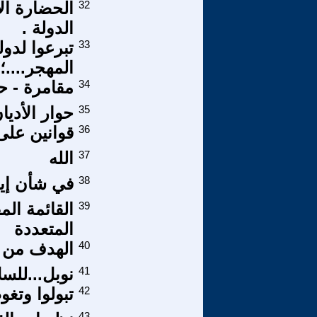
32
الحضارة ال
الدولة .
33
تبرعوا لدو
المهجر....؛؛
34
مقامرة - حم
35
حوار الأديا
36
قوانين على
37
الله
38
في شأن إير
39
القائمة الم
المتعددة
40
الهدف من ا
41
نوبل...للسل
42
تبولوا وتغو
43