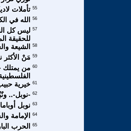
55
تأملات لادي
56
الله في ا
57
ليس كل الن
للحقيقة ال
58
الشيعة والعصمة
59
مَنْ الأكثر 
60
من يمتلك -
الفلسطينية
61
خيرية حبيب
62
-نوبل-.. ونُب
63
نوبل أوباما
64
الإمامة وال
65
الحرب البار