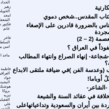
الحداد
كارتية
زهير
الخويل
لكتاب المقدس..شخص دموي
امجد
الشعف
اس بالضرورة قادرين على الإصغاء
فكتور س
غانم
مجردة
 (2 – 2)
فاخر
السلطا
نفوذاً في العراق ؟
امين ي
شجاعة- إنهاء الصراع وانتهاء المطالب
ماجد ا
؟
 (وعدسة الفن )في ضيافة ملتقى الابداع
فاطمة
العراقي
ْلُ أوباما!
جواد
البشيت
 -الشاعر-
هوشنك
بروكا
خلافة في عقائد السنة والشيعة
تنزيه
العقيل
دة بين أيران والسعودية وتداعياتهاعلى
علي
الشمر