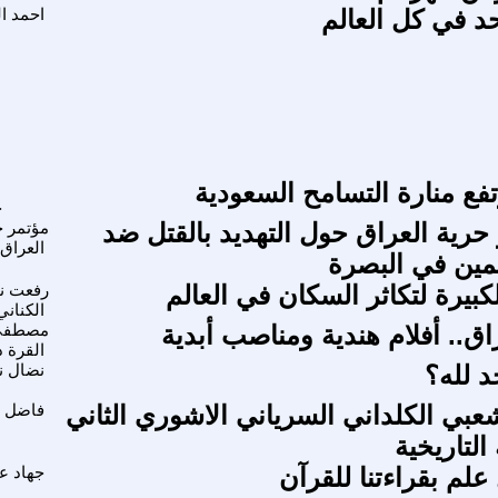
د في كل العالم
احمد ا
تفع منارة التسامح السعودية
ج
 حرية العراق حول التهديد بالقتل ضد
مؤتمر ح
العراق
مين في البصرة
كبيرة لتكاثر السكان في العالم
رفعت نا
الكناني
اق.. أفلام هندية ومناصب أبدية
مصطفى
القرة 
 لله؟
نضال ن
شعبي الكلداني السرياني الاشوري الثاني
فاضل ر
التاريخية
لم بقراءتنا للقرآن
جهاد عل