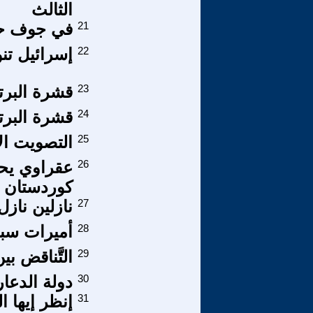
الثالث
21
في جوف ح
22
إسرائيل تنو
23
قشرة البرتقال/7 استراحة مع 
24
قشرة البرتقال/6- سعاد
25
التصويت ال
26
عقراوي يحظ
كوردستان
27
نازلين نازل
28
أميرات سباي
29
التَّناقض بين
30
دولة الدعا
31
إنظر إيها 