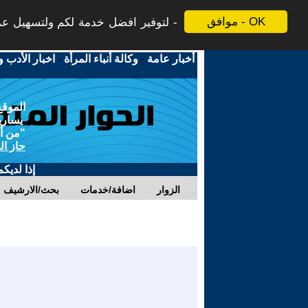
موافق - OK
لتوفير افضل خدمة لكم ولتسهيل عملي
أخبار عامة
-
وكالة أنباء المرأة
-
اخبار الأدب و
الموقع
يسارية
"من أج
حاز ال
إذا لديك
الزوار
اضافة/خدمات
بحث/الارشيف