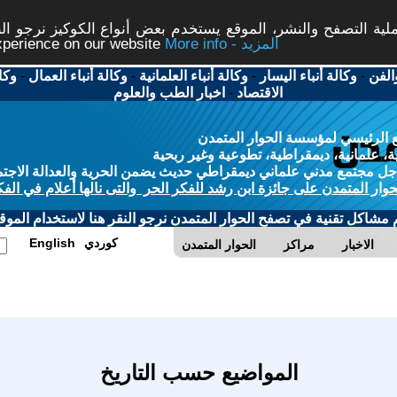
ة التصفح والنشر، الموقع يستخدم بعض أنواع الكوكيز نرجو النق
More info - المزيد
experience on our website
الفن
-
وكالة أنباء اليسار
-
وكالة أنباء العلمانية
-
وكالة أنباء العمال
-
وكا
الاقتصاد
-
اخبار الطب والعلوم
 الرئيسي لمؤسسة الحوار المتمدن
، علمانية، ديمقراطية، تطوعية وغير ربحية
ل مجتمع مدني علماني ديمقراطي حديث يضمن الحرية والعدالة الاجتم
حوار المتمدن على جائزة ابن رشد للفكر الحر والتى نالها أعلام في الفك
م مشاكل تقنية في تصفح الحوار المتمدن نرجو النقر هنا لاستخدام الموقع
كوردي
English
الاخبار
مراكز
الحوار المتمدن
المواضيع حسب التاريخ