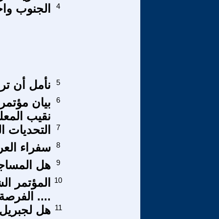
4
الجنوب واح
5
نأمل أن تر
6
بيان مؤتمر
نقيب المعل
7
التحديات ال
8
سفراء العر
9
هل المساجد
10
المؤتمر ال
.... الفرصة 
11
هل لجبريل ع