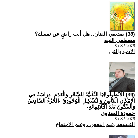
(38) صديقي الفنان.. هل أنت راضٍ عن نفسك؟
مصطفى النبيه
2026 / 8 / 8
الادب والفن
(39) الْأَنْطُولُوجْيَا التِّقْنِيَّةُ لِلسِّحْرِ وَالْعَدَمِ: دِرَاسَةٌ فِي
الْإِمْكَانِ الْكَامِنِ وَالتَّشْكِيلِ الْوُجُودِيِّ -الجُزْءُ السَّادِسُ
وَالسِّتُّونَ بَعْدَ الثَّلَاثِمِائَةِ-
حمودة المعناوي
2026 / 8 / 8
الفلسفة ,علم النفس , وعلم الاجتماع