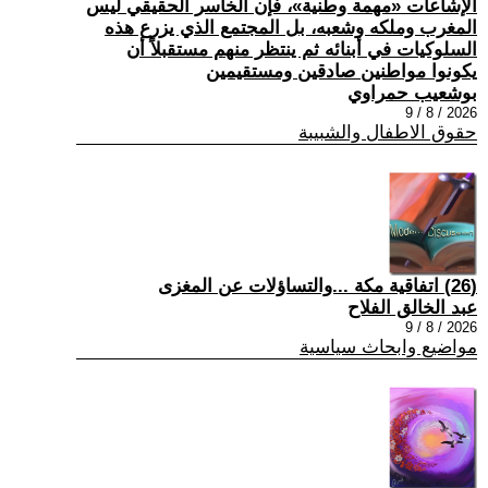
الإشاعات «مهمة وطنية»، فإن الخاسر الحقيقي ليس
المغرب وملكه وشعبه، بل المجتمع الذي يزرع هذه
السلوكيات في أبنائه ثم ينتظر منهم مستقبلاً أن
يكونوا مواطنين صادقين ومستقيمين
بوشعيب حمراوي
2026 / 8 / 9
حقوق الاطفال والشبيبة
(26) اتفاقية مكة ...والتساؤلات عن المغزى
عبد الخالق الفلاح
2026 / 8 / 9
مواضيع وابحاث سياسية