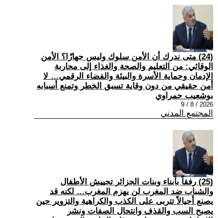
(24) متى ندرك أن الأمن سلوك وليس جهازًا؟ الأمن
الوقائي: من التعليم والصحة والغذاء إلى محاربة
الإدمان وحماية الأسرة والبيئة والفضاء الرقمي… لا
أمن حقيقي من دون وقاية تسبق الخطر وتمنع أسبابه
بوشعيب حمراوي
2026 / 8 / 9
المجتمع المدني
(25) رفقاً بأبناء وبنات الجزائر تجييش الأطفال
والشباب ضد المغرب لن يهزم المغرب… لكنه قد
يصنع أجيالاً تتربى على الكذب والكراهية والتزوير حين
يصبح السب والقذف وانتحال الصفات ونشر