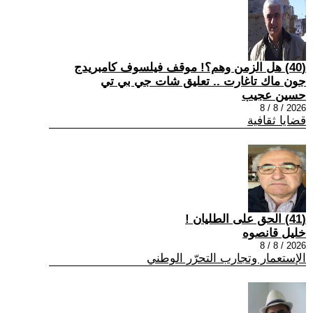
(40) هل الزمن وهم؟! موقف فيلسوف كامبريدج
جون ماك تاغارت .. تعليق شات جي بي تي
حسين عجيب
2026 / 8 / 8
قضايا ثقافية
(41) الحق على الطليان !
خليل قانصوه
2026 / 8 / 8
الإستعمار وتجارب التحرّر الوطني