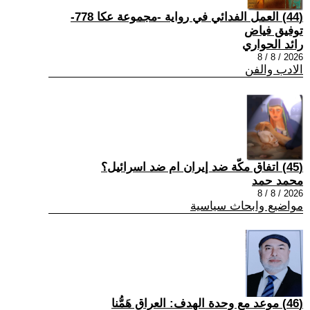
(44) العمل الفدائي في رواية -مجموعة عكا 778-
توفيق فياض
رائد الحواري
2026 / 8 / 8
الادب والفن
(45) اتفاق مكّة ضد إيران ام ضد اسرائيل؟
محمد حمد
2026 / 8 / 8
مواضيع وابحاث سياسية
(46) موعد مع وحدة الهدف: العراق هَمُّنا