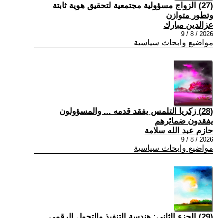
(27) الزواج مسؤولية مجتمعية لتحقيق هوية ثابتة
وتطور متوازن
عزالدين مبارك
2026 / 8 / 9
مواضيع وابحاث سياسية
(28) زكريا التلمس يفقد قدمه ... والمسؤولون
يفقدون ضمائرهم
حازم عبد الله سلامة
2026 / 8 / 9
مواضيع وابحاث سياسية
(29) الجزء الثاني: هندسة التنفيذ والتحول الرقمي