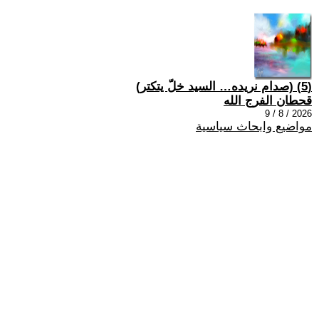
(5) (صدام نريده… السيد خلّ يتكتر)
قحطان الفرج الله
2026 / 8 / 9
مواضيع وابحاث سياسية