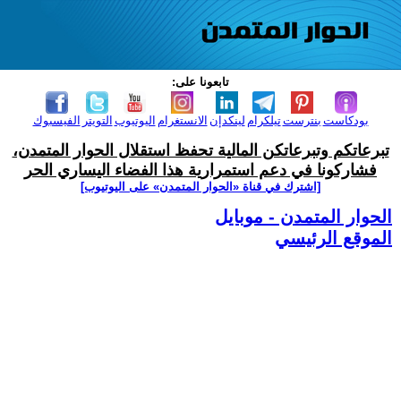
تابعونا على:
بودكاست
بنترست
تيلكرام
لينكدإن
الانستغرام
اليوتيوب
التويتر
الفيسبوك
تبرعاتكم وتبرعاتكن المالية تحفظ استقلال الحوار المتمدن،
فشاركونا في دعم استمرارية هذا الفضاء اليساري الحر
[اشترك في قناة ‫«الحوار المتمدن» على اليوتيوب]
الحوار المتمدن - موبايل
الموقع الرئيسي