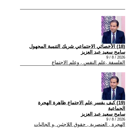
(18) الأخصائي الاجتماعي شريك التنمية المجهول
سامح سعيد عبد العزيز
2026 / 8 / 9
الفلسفة ,علم النفس , وعلم الاجتماع
(19) كيف يفسر علم الاجتماع ظاهرة الهجرة
الجماعية
سامح سعيد عبد العزيز
2026 / 8 / 9
الهجرة , العنصرية , حقوق اللاجئين ,و الجاليات