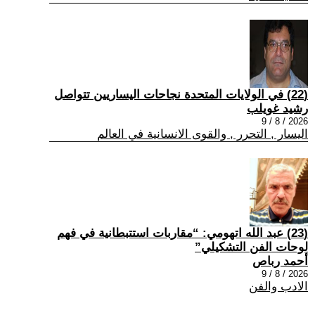
(22) في الولايات المتحدة نجاحات اليساريين تتواصل
رشيد غويلب
2026 / 8 / 9
اليسار , التحرر , والقوى الانسانية في العالم
(23) عبد الله اتهومي: “مقاربات استتبطانية في فهم
لوحات الفن التشكيلي”
أحمد رباص
2026 / 8 / 9
الادب والفن