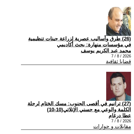
(26) طرق وأساليب عصرية لزراعة جينات تنظيمية
في مؤسسات منهارة: بحث أكاديمي
محمد عبد الكريم يوسف
2026 / 8 / 7
قضايا ثقافية
(27) ترانيم في أقصى الجنوب: مسك الختام لرحلة
الكلمة والوعي مع حسني الإتلاتي(10-10)
عطا درغام
2026 / 8 / 7
مقابلات و حوارات