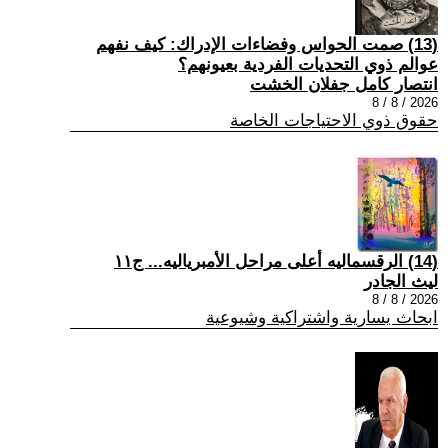
(13) صمت الحواس وفضاءات الإدراك: كيف نفهم
عوالم ذوي التحديات الفردية بعيونهم؟
انتصار كامل جفلان الخشت
2026 / 8 / 8
حقوق ذوي الاحتياجات الخاصة
(14) الرقسماليه أعلى مراحل الأمبرياليه... ج١١
ليث الجادر
2026 / 8 / 8
ابحاث يسارية واشتراكية وشيوعية