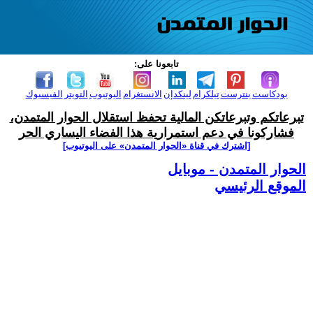
تابعونا على:
بودكاست
بنترست
تيلكرام
لينكدإن
الانستغرام
اليوتيوب
التويتر
الفيسبوك
تبرعاتكم وتبرعاتكن المالية تحفظ استقلال الحوار المتمدن،
فشاركونا في دعم استمرارية هذا الفضاء اليساري الحر
[اشترك في قناة ‫«الحوار المتمدن» على اليوتيوب]
الحوار المتمدن - موبايل
الموقع الرئيسي