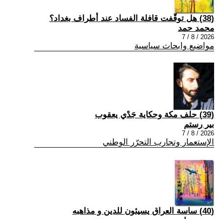
(38) هل توقّفت قافلة الفساد عند أطراف بغداد؟
محمد حمد
2026 / 8 / 7
مواضيع وابحاث سياسية
(39) حلف مكة وحكاية جَدْي يعقوب
بير رستم
2026 / 8 / 7
الإستعمار وتجارب التحرّر الوطني
(40) ساسة العراق يسيئون للدين و مذاهبه