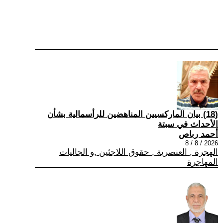
(18) بيان الماركسيين المناهضين للرأسمالية بشأن
الأحداث في سبتة
أحمد رباص
2026 / 8 / 8
الهجرة , العنصرية , حقوق اللاجئين ,و الجاليات
المهاجرة