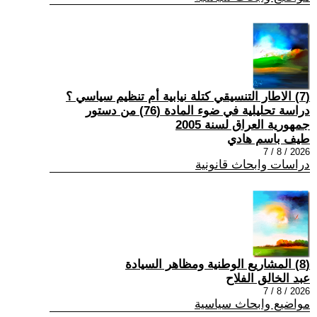
(7) الاطار التنسيقي كتلة نيابية أم تنظيم سياسي ؟
دراسة تحليلية في ضوء المادة (76) من دستور
جمهورية العراق لسنة 2005
طيف باسم هادي
2026 / 8 / 7
دراسات وابحاث قانونية
(8) المشاريع الوطنية ومظاهر السيادة
عبد الخالق الفلاح
2026 / 8 / 7
مواضيع وابحاث سياسية