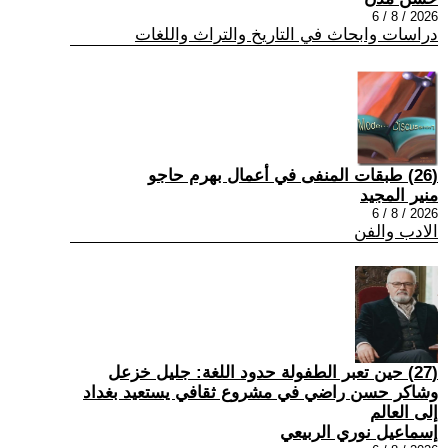
2026 / 8 / 6
دراسات وابحاث في التاريخ والتراث واللغات
(26) طبقات المنفى في أعمال بهرم حاجو
منير المجيد
2026 / 8 / 6
الادب والفن
(27) حين تعبر الطفولة حدود اللغة: جليل خزعل
وشاكر حسن راضي في مشروع ثقافي يستعيد بغداد
إلى العالم
إسماعيل نوري الربيعي