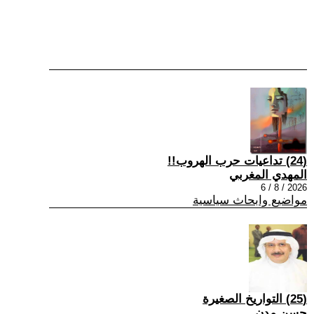
(24) تداعيات حرب الهروب!!
المهدي المغربي
2026 / 8 / 6
مواضيع وابحاث سياسية
(25) التواريخ الصغيرة
حسن مدن