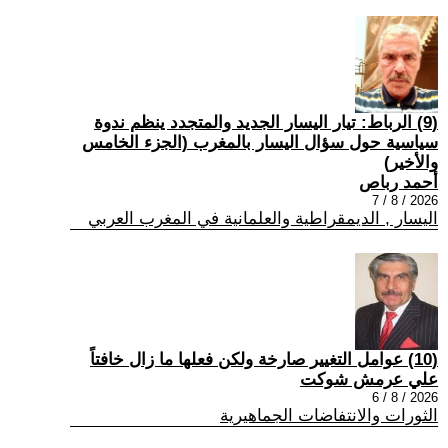
(9) الرباط: تيار اليسار الجديد والمتجدد ينظم ندوة
سياسية حول سؤال اليسار بالمغرب (الجزء الخامس
والأخير)
أحمد رباص
2026 / 8 / 7
اليسار , الديمقراطية والعلمانية في المغرب العربي
(10) عوامل التغيير صارخة ولكن فعلها ما زال خافتاً
علي عرمش شوكت
2026 / 8 / 6
الثورات والانتفاضات الجماهيرية