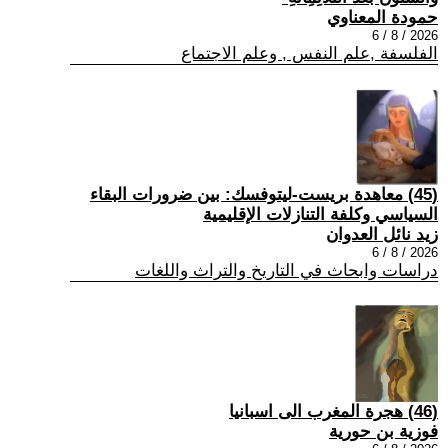
حمودة المعناوي
2026 / 8 / 6
الفلسفة ,علم النفس , وعلم الاجتماع
(45) معاهدة بريست-ليتوفسك: بين ضرورات البقاء
السياسي وكلفة التنازلات الإقليمية
زيد نائل العدوان
2026 / 8 / 6
دراسات وابحاث في التاريخ والتراث واللغات
(46) هجرة المغرب الى اسبانيا
فوزية بن حورية