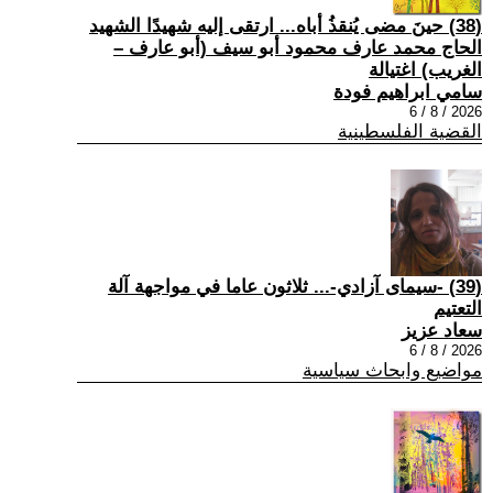
(38) حينَ مضى يُنقذُ أباه... ارتقى إليه شهيدًا الشهيد
الحاج محمد عارف محمود أبو سيف (أبو عارف –
الغريب) اغتيالة
سامي ابراهيم فودة
2026 / 8 / 6
القضية الفلسطينية
(39) -سيمای آزادي-... ثلاثون عاما في مواجهة آلة
التعتيم
سعاد عزيز
2026 / 8 / 6
مواضيع وابحاث سياسية