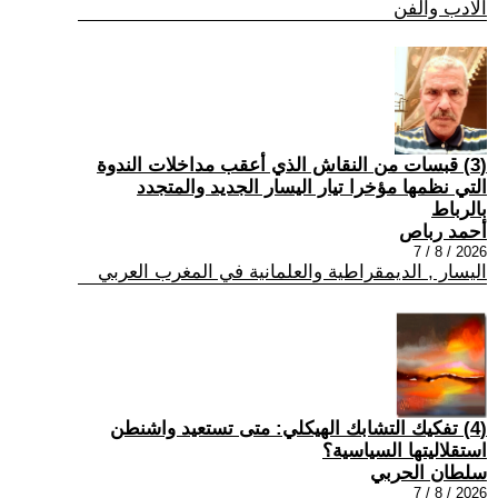
الادب والفن
(3) قبسات من النقاش الذي أعقب مداخلات الندوة
التي نظمها مؤخرا تيار اليسار الجديد والمتجدد
بالرباط
أحمد رباص
2026 / 8 / 7
اليسار , الديمقراطية والعلمانية في المغرب العربي
(4) تفكيك التشابك الهيكلي: متى تستعيد واشنطن
استقلاليتها السياسية؟
سلطان الحربي
2026 / 8 / 7