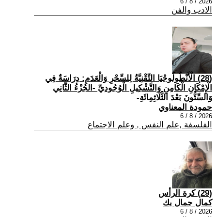
2026 / 8 / 6
الادب والفن
(28) الْأَنْطُولُوجْيَا التِّقْنِيَّةُ لِلسِّحْرِ وَالْعَدَمِ: دِرَاسَةٌ فِي
الْإِمْكَانِ الْكَامِنِ وَالتَّشْكِيلِ الْوُجُودِيِّ -الجُزْءُ الثَّانِي
وَالسِّتُّونَ بَعْدَ الثَّلَاثِمِائَةِ-
حمودة المعناوي
2026 / 8 / 6
الفلسفة ,علم النفس , وعلم الاجتماع
(29) كرة الرأس
كمال جمال بك
2026 / 8 / 6