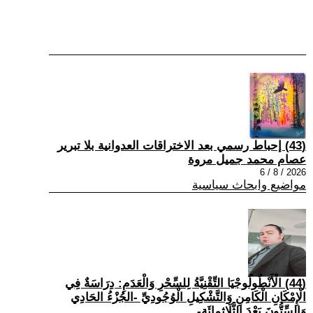
(43) إحباط رسمي بعد الاختراقات العدوانية بلا تبرير
عصام محمد جميل مروة
2026 / 8 / 6
مواضيع وابحاث سياسية
(44) الْأَنْطُولُوجْيَا التِّقْنِيَّةُ لِلسِّحْرِ وَالْعَدَمِ: دِرَاسَةٌ فِي
الْإِمْكَانِ الْكَامِنِ وَالتَّشْكِيلِ الْوُجُودِيِّ -الجُزْءُ الحَادِي
وَالسِّتُّونَ بَعْدَ الثَّلَاثِمِائَةِ-