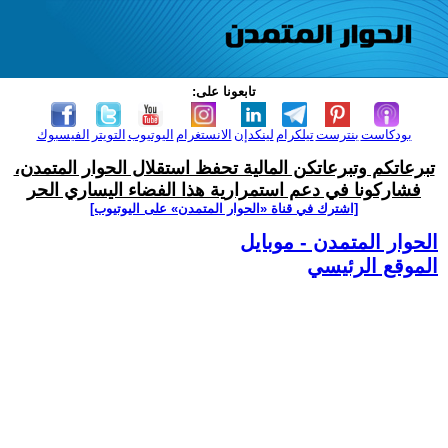
تابعونا على:
بودكاست
بنترست
تيلكرام
لينكدإن
الانستغرام
اليوتيوب
التويتر
الفيسبوك
تبرعاتكم وتبرعاتكن المالية تحفظ استقلال الحوار المتمدن،
فشاركونا في دعم استمرارية هذا الفضاء اليساري الحر
[اشترك في قناة ‫«الحوار المتمدن» على اليوتيوب]
الحوار المتمدن - موبايل
الموقع الرئيسي