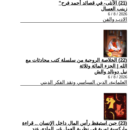
(21) الأنثى- في قصائد أحمد فرح”
زينب العسال
2026 / 8 / 6
الادب والفن
(22) الخلاصة الروحية من سلسلة كتب محادثات مع
الله | الجزء المائة وثلاثة
نيل دونالد والش
2026 / 8 / 6
العلمانية، الدين السياسي ونقد الفكر الديني
(23) حين استيقظ رأس المال داخل الإنسان .. قراءة
ماركسية ثورية في نظرية العمل غير المادي عند