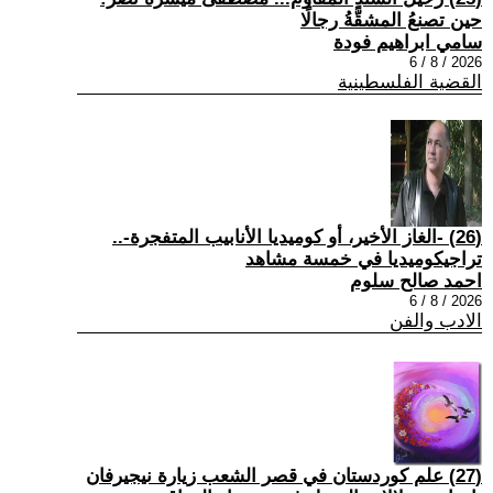
حين تصنعُ المشقَّةُ رجالًا
سامي ابراهيم فودة
2026 / 8 / 6
القضية الفلسطينية
(26) -الغاز الأخير، أو كوميديا الأنابيب المتفجرة-..
تراجيكوميديا في خمسة مشاهد
احمد صالح سلوم
2026 / 8 / 6
الادب والفن
(27) علم كوردستان في قصر الشعب زيارة نيجيرفان