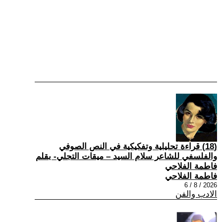
(18) قراءة تحليلية وتفكيكية في النص الصوفي
والفلسفي للشاعر سلام السيد – ميقات التجلي- بقلم
فاطمة الفلاحي
فاطمة الفلاحي
2026 / 8 / 6
الادب والفن