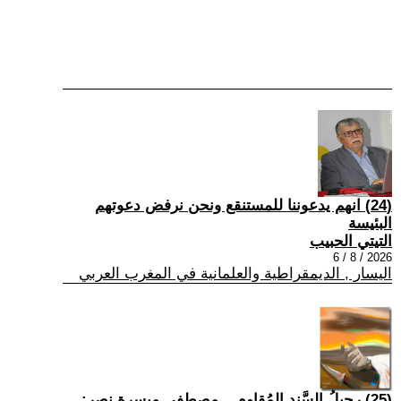
(24) انهم يدعوننا للمستنقع ونحن نرفض دعوتهم
البئيسة
التيتي الحبيب
2026 / 8 / 6
اليسار , الديمقراطية والعلمانية في المغرب العربي
(25) رحيلُ السَّندِ المُقاوم... مصطفى ميسرة نصر: