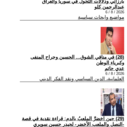
بارزاني ودلالات التحول في سوريا والعراق
عبدالرحمن كلو
2026 / 8 / 6
مواضيع وابحاث سياسية
(28) في منافي الشوق... الحسين وجراح المنفى
وكبرياء الوطن
عدي حاتم
2026 / 8 / 6
العلمانية، الدين السياسي ونقد الفكر الديني
(29) حين اخضرَّ الملعبُ بالدم: قراءة نقدية في قصة
-النصل والملعب الأخضر- لحيدر حسين سويري