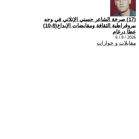
(17) صرخة الشاعر حسني الإتلاتي في وجه
بيروقراطية الثقافة ومقايضات الإبداع(8-10)
عطا درغام
2026 / 8 / 6
مقابلات و حوارات