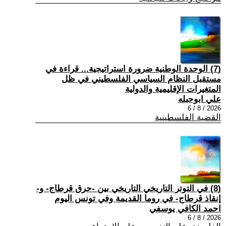
(7) الوحدة الوطنية ضرورة استراتيجية... قراءة في
مستقبل النظام السياسي الفلسطيني في ظل
المتغيرات الإقليمية والدولية
علي ابوحبله
2026 / 8 / 6
القضية الفلسطينية
(8) في التوتر التاريخي التاريخي بين -حرق قرطاج- و-
إنقاذ قرطاج- في روما القديمة وفي تونس اليوم
احمد الكافي يوسفي
2026 / 8 / 6