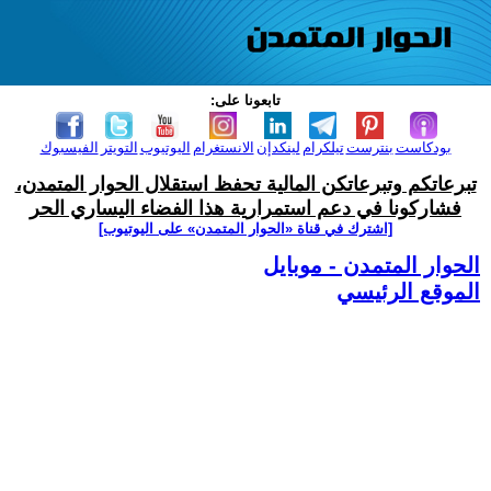
تابعونا على:
بودكاست
بنترست
تيلكرام
لينكدإن
الانستغرام
اليوتيوب
التويتر
الفيسبوك
تبرعاتكم وتبرعاتكن المالية تحفظ استقلال الحوار المتمدن،
فشاركونا في دعم استمرارية هذا الفضاء اليساري الحر
[اشترك في قناة ‫«الحوار المتمدن» على اليوتيوب]
الحوار المتمدن - موبايل
الموقع الرئيسي