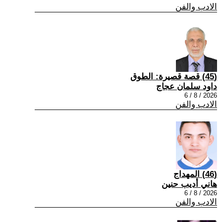
الادب والفن
(45) قصة قصيرة: الطوق
داود سلمان عجاج
2026 / 8 / 6
الادب والفن
(46) المهداج
هاني أديب حنين
2026 / 8 / 6
الادب والفن