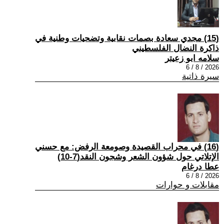
(15) مجدي سعادة بصمات نقابية وتضحيات وطنية في
ذاكرة النضال الفلسطيني
سلامه ابو زعيتر
2026 / 8 / 6
سيرة ذاتية
(16) في محراب القصيدة وصومعة الرفض: مع حسني
الإتلاتي حول شؤون الشعر وشجون النقد(7-10)
عطا درغام
2026 / 8 / 6
مقابلات و حوارات