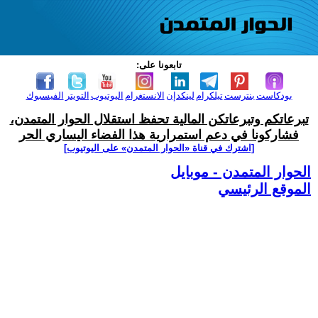
تابعونا على:
بودكاست
بنترست
تيلكرام
لينكدإن
الانستغرام
اليوتيوب
التويتر
الفيسبوك
تبرعاتكم وتبرعاتكن المالية تحفظ استقلال الحوار المتمدن،
فشاركونا في دعم استمرارية هذا الفضاء اليساري الحر
[اشترك في قناة ‫«الحوار المتمدن» على اليوتيوب]
الحوار المتمدن - موبايل
الموقع الرئيسي