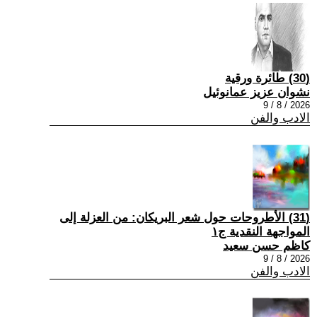
(30) طائرة ورقية
نشوان عزيز عمانوئيل
2026 / 8 / 9
الادب والفن
(31) الأطروحات حول شعر البريكان: من العزلة إلى
المواجهة النقدية ج١
كاظم حسن سعيد
2026 / 8 / 9
الادب والفن