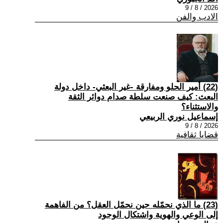
2026 / 8 / 9
الادب والفن
(22) أمير الحلو ومفارقة -غير البعثي- داخل دولة
البعث: كيف صنعت سلطة صدام دوائر الثقة
والاستثناء؟
إسماعيل نوري الربيعي
2026 / 8 / 9
قضايا ثقافية
(23) ما الذي نحمّله حين نحمّل العقل؟ من الفاهمة
إلى الوعي والهوية واشتكال الوجود