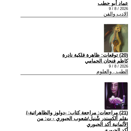
عماد أبو حطب
2026 / 8 / 9
الادب والفن
(20) توقعات: ظاهرة فلكية نادرة
كاظم فنجان الحمامي
2026 / 8 / 9
الطب , والعلوم
(21) مراجعات: مراجعة كتاب: -دولوز والظاهراتية-/
بقلم ألكسندر شْنيل/شعوب الجبوري - ت: من
الألمانية أكد الجبوري
أكد الجبوري