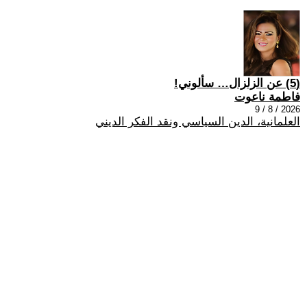
(5) عن الزلزال… سألوني!
فاطمة ناعوت
2026 / 8 / 9
العلمانية، الدين السياسي ونقد الفكر الديني