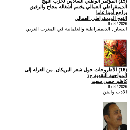
(15) المؤتمر الوطني السادس لحزب النهج
الديمقراطي العمالي يختتم أشغاله بنجاح والرفيق
براجع أمينا عاما
النهج الديمقراطي العمالي
2026 / 8 / 9
اليسار , الديمقراطية والعلمانية في المغرب العربي
(16) الأطروحات حول شعر البريكان: من العزلة إلى
المواجهة النقدية ج١
كاظم حسن سعيد
2026 / 8 / 9
الادب والفن