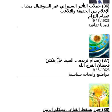
(36) حملات التأثير السيبراني عبر السوشيال ميديا ..
الإعلام بين الحقيقة والتلاعب
عصام البرّام
2026 / 8 / 9
قضايا ثقافية
(37) (صدام نريده… السيد خلّ يتكتر)
قحطان الفرج الله
2026 / 8 / 9
مواضيع وابحاث سياسية
(38) حين يسقط القناع... ويتكلم الزمن