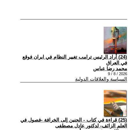
(24) أراد الرئيس ترامب تغيير النظام في ايران فوقع
في العراق
محمد رضا عباس
2026 / 8 / 9
السياسة والعلاقات الدولية
(25) قراءة في كتاب - الحنين إلى الخرافة -فصول في
العلم الزائف- لدكتور عادل مصطفى