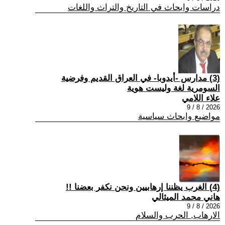
دراسات وابحاث في التاريخ والتراث واللغات
(3) مدارس -أيدوبا- في العراق القديم وفرضية
السومرية لغة وليست هوية
علاء اللامي
2026 / 8 / 9
مواضيع وابحاث سياسية
(4) الغرب يظننا إرهابيين ونحن نكفر بعضنا !!
هاني محمد الميثالي
2026 / 8 / 9
الارهاب, الحرب والسلام