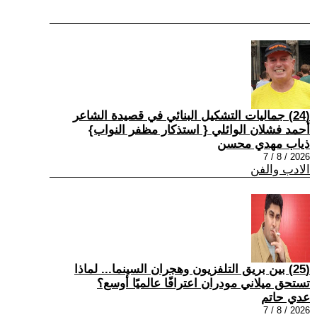
(24) جماليات التشكيل البنائي في قصيدة الشاعر
أحمد فشلان الوائلي { استذكار مظفر النواب}
ذياب مهدي محسن
2026 / 8 / 7
الادب والفن
(25) بين بريق التلفزيون وهجران السينما... لماذا
تستحق ميلاني مودران اعترافًا عالميًا أوسع؟
عدي حاتم
2026 / 8 / 7