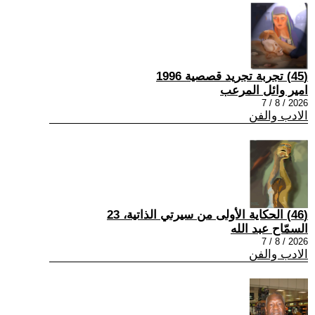
(45) تجربة تجريد قصصية 1996
امير وائل المرعب
2026 / 8 / 7
الادب والفن
(46) الحكاية الأولى من سيرتي الذاتية، 23
السمّاح عبد الله
2026 / 8 / 7
الادب والفن