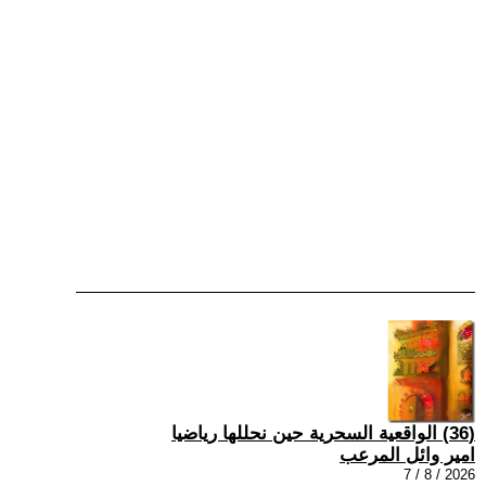
(36) الواقعية السحرية حين نحللها رياضيا
امير وائل المرعب
2026 / 8 / 7