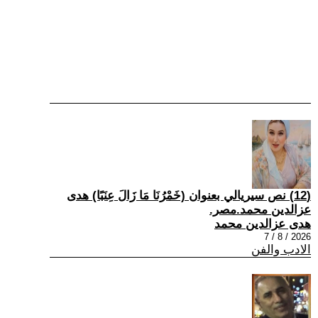
(12) نص سيريالي بعنوان (خَمْرُنَا مَا زَالَ عِنَبًا) هدى
عزالدين محمد.مصر.
هدى عزالدين محمد
2026 / 8 / 7
الادب والفن