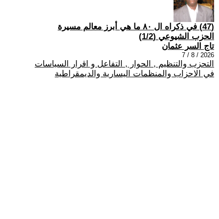
(47) في ذكراه ال ٨٠ ما هي أبرز معالم مسيرة
الحزب الشيوعي (1/2)
تاج السر عثمان
2026 / 8 / 7
التحزب والتنظيم , الحوار , التفاعل و اقرار السياسات
في الاحزاب والمنظمات اليسارية والديمقراطية