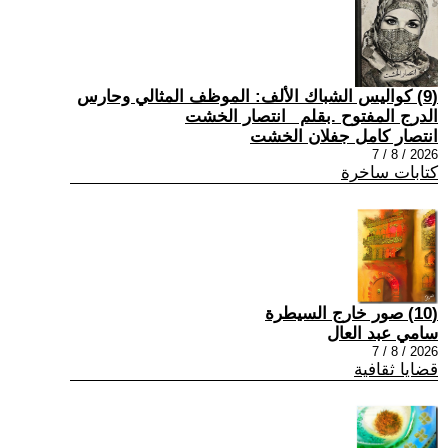
(9) كواليس الشباك الألف: الموظف المثالي وحارس
الدرج المفتوح .بقلم _انتصار الخشت
انتصار كامل جفلان الخشت
2026 / 8 / 7
كتابات ساخرة
(10) صور خارج السيطرة
سامي عبد العال
2026 / 8 / 7
قضايا ثقافية