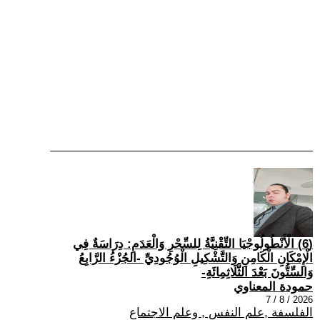
(6) الْأَنْطُولُوجْيَا التِّقْنِيَّةُ لِلسِّحْرِ وَالْعَدَمِ: دِرَاسَةٌ فِي
الْإِمْكَانِ الْكَامِنِ وَالتَّشْكِيلِ الْوُجُودِيِّ -الجُزْءُ الرَّابِعُ
وَالسِّتُّونَ بَعْدَ الثَّلَاثِمِائَةِ-
حمودة المعناوي
2026 / 8 / 7
الفلسفة ,علم النفس , وعلم الاجتماع