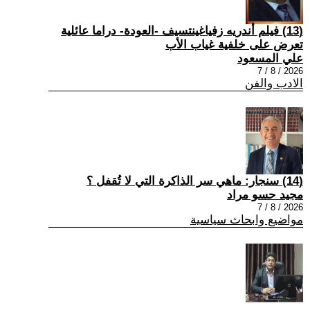
(13) فيلم أندريه زفياغينتسيف -العودة- دراما عائلية
تعرض على خلفية غياب الأب
علي المسعود
2026 / 8 / 7
الادب والفن
(14) سنجار: ماهي سر الذاكرة التي لا تُقفل ؟
مجيد حسو مراد
2026 / 8 / 7
مواضيع وابحاث سياسية