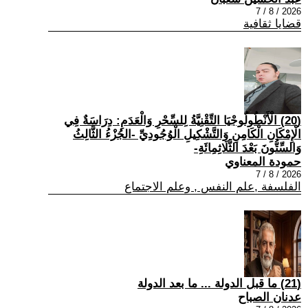
2026 / 8 / 7
قضايا ثقافية
(20) الْأَنْطُولُوجْيَا التِّقْنِيَّةُ لِلسِّحْرِ وَالْعَدَمِ: دِرَاسَةٌ فِي
الْإِمْكَانِ الْكَامِنِ وَالتَّشْكِيلِ الْوُجُودِيِّ -الجُزْءُ الثَّالِثُ
وَالسِّتُّونَ بَعْدَ الثَّلَاثِمِائَةِ-
حمودة المعناوي
2026 / 8 / 7
الفلسفة ,علم النفس , وعلم الاجتماع
(21) ما قبل الدولة ... ما بعد الدولة
عدنان الصباح