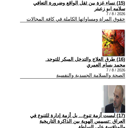
(15) نساء غزة بين ثقل الواقع وضرورة التعافي
سلامه ابو زعيتر
2026 / 8 / 7
حقوق المراة ومساواتها الكاملة في كافة المجالات
(16) طرق العلاج والتدخل المبكر للتوحد.
محمد بسام العمري
2026 / 8 / 7
الصحة والسلامة الجسدية والنفسية
(17) ليست أزمة تنوع... بل أزمة إدارة للتنوع في
العراق :تسييس الهوية بين الذاكرة التاريخية
والمنافسة على السلطة