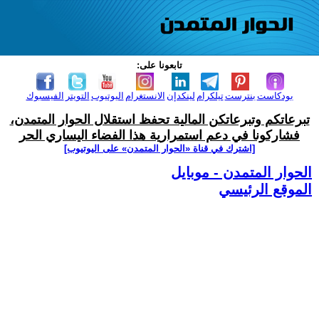
تابعونا على:
بودكاست
بنترست
تيلكرام
لينكدإن
الانستغرام
اليوتيوب
التويتر
الفيسبوك
تبرعاتكم وتبرعاتكن المالية تحفظ استقلال الحوار المتمدن،
فشاركونا في دعم استمرارية هذا الفضاء اليساري الحر
[اشترك في قناة ‫«الحوار المتمدن» على اليوتيوب]
الحوار المتمدن - موبايل
الموقع الرئيسي