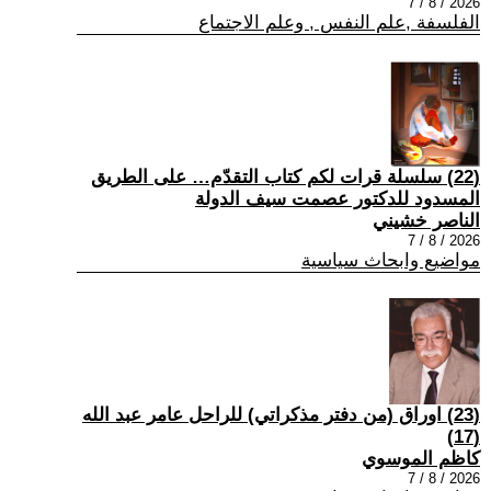
2026 / 8 / 7
الفلسفة ,علم النفس , وعلم الاجتماع
(22) سلسلة قرات لكم كتاب التقدّم… على الطريق
المسدود للدكتور عصمت سيف الدولة
الناصر خشيني
2026 / 8 / 7
مواضيع وابحاث سياسية
(23) اوراق (من دفتر مذكراتي) للراحل عامر عبد الله
(17)
كاظم الموسوي
2026 / 8 / 7