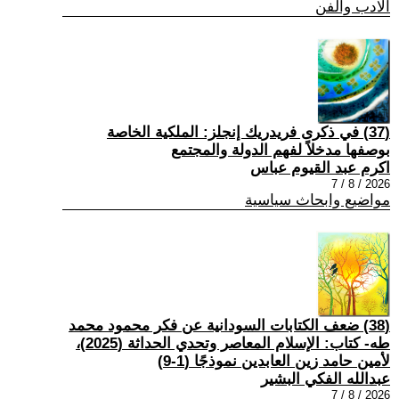
الادب والفن
(37) في ذكرى فريدريك إنجلز: الملكية الخاصة
بوصفها مدخلاً لفهم الدولة والمجتمع
اكرم عبد القيوم عباس
2026 / 8 / 7
مواضيع وابحاث سياسية
(38) ضعف الكتابات السودانية عن فكر محمود محمد
طه- كتاب: الإسلام المعاصر وتحدي الحداثة (2025)،
لأمين حامد زين العابدين نموذجًا (1-9)
عبدالله الفكي البشير
2026 / 8 / 7