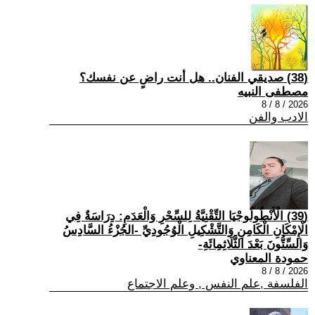
(38) صديقي الفنان.. هل أنت راضٍ عن نفسك؟
مصطفى النبيه
2026 / 8 / 8
الادب والفن
(39) الْأَنْطُولُوجْيَا التِّقْنِيَّةُ لِلسِّحْرِ وَالْعَدَمِ: دِرَاسَةٌ فِي
الْإِمْكَانِ الْكَامِنِ وَالتَّشْكِيلِ الْوُجُودِيِّ -الجُزْءُ السَّادِسُ
وَالسِّتُّونَ بَعْدَ الثَّلَاثِمِائَةِ-
حمودة المعناوي
2026 / 8 / 8
الفلسفة ,علم النفس , وعلم الاجتماع