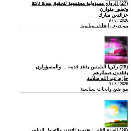
(27) الزواج مسؤولية مجتمعية لتحقيق هوية ثابتة
وتطور متوازن
عزالدين مبارك
2026 / 8 / 9
مواضيع وابحاث سياسية
(28) زكريا التلمس يفقد قدمه ... والمسؤولون
يفقدون ضمائرهم
حازم عبد الله سلامة
2026 / 8 / 9
مواضيع وابحاث سياسية
(29) الجزء الثاني: هندسة التنفيذ والتحول الرقمي