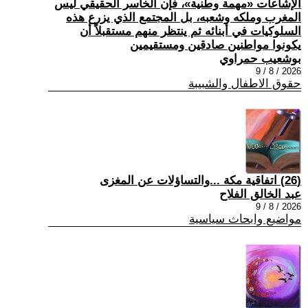
الإشاعات «مهمة وطنية»، فإن الخاسر الحقيقي ليس
المغرب وملكه وشعبه، بل المجتمع الذي يزرع هذه
السلوكيات في أبنائه ثم ينتظر منهم مستقبلاً أن
يكونوا مواطنين صادقين ومستقيمين
بوشعيب حمراوي
2026 / 8 / 9
حقوق الاطفال والشبيبة
(26) اتفاقية مكة ...والتساؤلات عن المغزى
عبد الخالق الفلاح
2026 / 8 / 9
مواضيع وابحاث سياسية