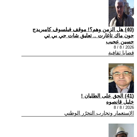
(40) هل الزمن وهم؟! موقف فيلسوف كامبريدج
جون ماك تاغارت .. تعليق شات جي بي تي
حسين عجيب
2026 / 8 / 8
قضايا ثقافية
(41) الحق على الطليان !
خليل قانصوه
2026 / 8 / 8
الإستعمار وتجارب التحرّر الوطني