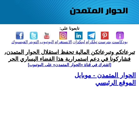
تابعونا على:
بودكاست
بنترست
تيلكرام
لينكدإن
الانستغرام
اليوتيوب
التويتر
الفيسبوك
تبرعاتكم وتبرعاتكن المالية تحفظ استقلال الحوار المتمدن،
فشاركونا في دعم استمرارية هذا الفضاء اليساري الحر
[اشترك في قناة ‫«الحوار المتمدن» على اليوتيوب]
الحوار المتمدن - موبايل
الموقع الرئيسي