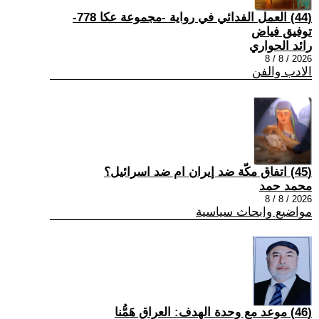
(44) العمل الفدائي في رواية -مجموعة عكا 778-
توفيق فياض
رائد الحواري
2026 / 8 / 8
الادب والفن
(45) اتفاق مكّة ضد إيران ام ضد اسرائيل؟
محمد حمد
2026 / 8 / 8
مواضيع وابحاث سياسية
(46) موعد مع وحدة الهدف: العراق هَمُّنا