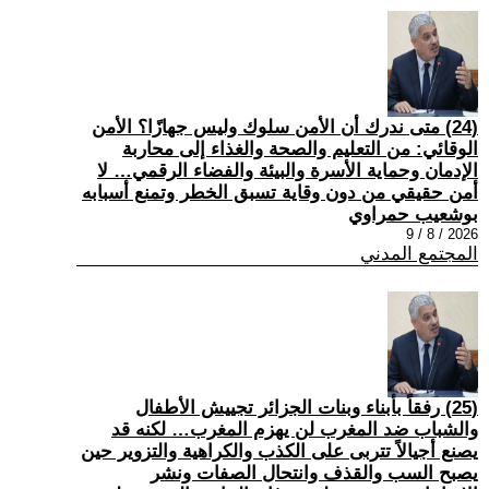
(24) متى ندرك أن الأمن سلوك وليس جهازًا؟ الأمن
الوقائي: من التعليم والصحة والغذاء إلى محاربة
الإدمان وحماية الأسرة والبيئة والفضاء الرقمي… لا
أمن حقيقي من دون وقاية تسبق الخطر وتمنع أسبابه
بوشعيب حمراوي
2026 / 8 / 9
المجتمع المدني
(25) رفقاً بأبناء وبنات الجزائر تجييش الأطفال
والشباب ضد المغرب لن يهزم المغرب… لكنه قد
يصنع أجيالاً تتربى على الكذب والكراهية والتزوير حين
يصبح السب والقذف وانتحال الصفات ونشر