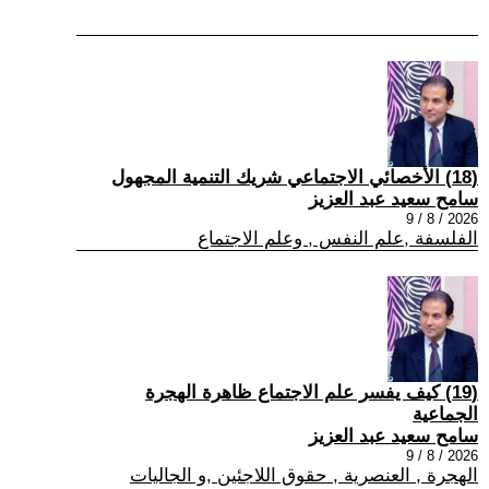
(18) الأخصائي الاجتماعي شريك التنمية المجهول
سامح سعيد عبد العزيز
2026 / 8 / 9
الفلسفة ,علم النفس , وعلم الاجتماع
(19) كيف يفسر علم الاجتماع ظاهرة الهجرة
الجماعية
سامح سعيد عبد العزيز
2026 / 8 / 9
الهجرة , العنصرية , حقوق اللاجئين ,و الجاليات