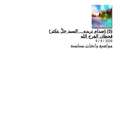
(5) (صدام نريده… السيد خلّ يتكتر)
قحطان الفرج الله
2026 / 8 / 9
مواضيع وابحاث سياسية