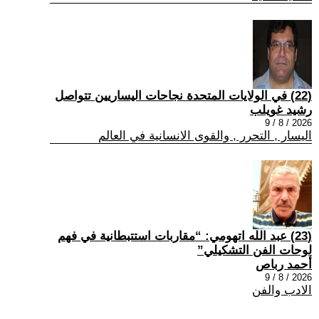
(22) في الولايات المتحدة نجاحات اليساريين تتواصل
رشيد غويلب
2026 / 8 / 9
اليسار , التحرر , والقوى الانسانية في العالم
(23) عبد الله اتهومي: “مقاربات استتبطانية في فهم
لوحات الفن التشكيلي”
أحمد رباص
2026 / 8 / 9
الادب والفن