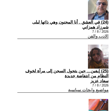
(24) في العشق , أنا المجنون وهي ذاتها ليلى
شيرزاد همزاني
2026 / 8 / 7
الادب والفن
(25) إيفين... حين يتحول السجن إلى مرآة لخوف
النظام من انتفاضة جديدة
سعاد عزيز
2026 / 8 / 7
مواضيع وابحاث سياسية