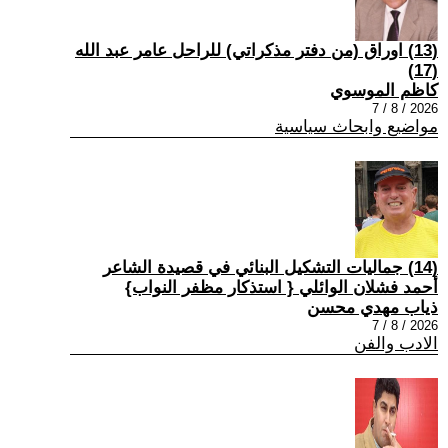
(13) اوراق (من دفتر مذكراتي) للراحل عامر عبد الله
(17)
كاظم الموسوي
2026 / 8 / 7
مواضيع وابحاث سياسية
(14) جماليات التشكيل البنائي في قصيدة الشاعر
أحمد فشلان الوائلي { استذكار مظفر النواب}
ذياب مهدي محسن
2026 / 8 / 7
الادب والفن