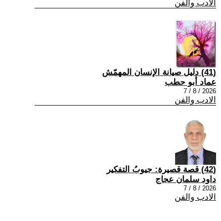
الادب والفن
(41) دليل صيانة الإنسان المهمّش
عماد أبو حطب
2026 / 8 / 7
الادب والفن
(42) قصة قصيرة: جيوبُ التفكير
داود سلمان عجاج
2026 / 8 / 7
الادب والفن