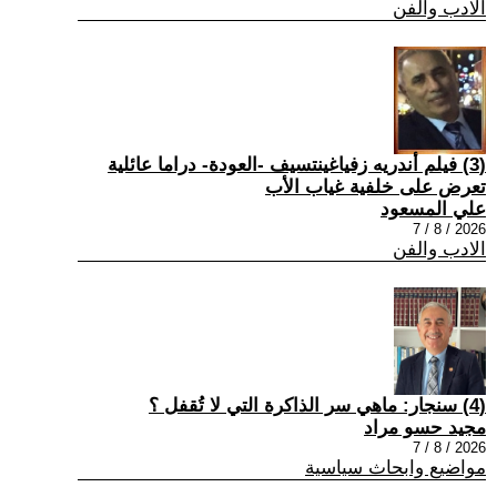
الادب والفن
(3) فيلم أندريه زفياغينتسيف -العودة- دراما عائلية
تعرض على خلفية غياب الأب
علي المسعود
2026 / 8 / 7
الادب والفن
(4) سنجار: ماهي سر الذاكرة التي لا تُقفل ؟
مجيد حسو مراد
2026 / 8 / 7
مواضيع وابحاث سياسية