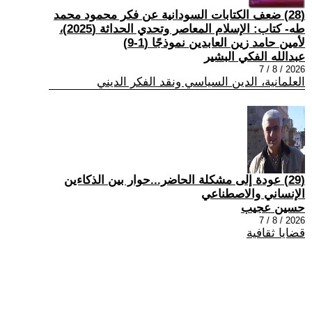
(28) ضعف الكتابات السودانية عن فكر محمود محمد
طه- كتاب: الإسلام المعاصر وتحدي الحداثة (2025)،
لأمين حامد زين العابدين نموذجًا (1-9)
عبدالله الفكي البشير
2026 / 8 / 7
العلمانية، الدين السياسي ونقد الفكر الديني
(29) عودة إلى مشكلة الحاضر...حوار بين الذكاءين
الإنساني والاصطناعي
حسين عجيب
2026 / 8 / 7
قضايا ثقافية