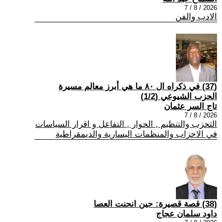
2026 / 8 / 7
الادب والفن
(37) في ذكراه ال ٨٠ ما هي أبرز معالم مسيرة
الحزب الشيوعي (1/2)
تاج السر عثمان
2026 / 8 / 7
التحزب والتنظيم , الحوار , التفاعل و اقرار السياسات
في الاحزاب والمنظمات اليسارية والديمقراطية
(38) قصة قصيرة: حين انحنت العصا
داود سلمان عجاج