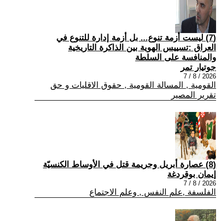
(7) ليست أزمة تنوع... بل أزمة إدارة للتنوع في
العراق :تسييس الهوية بين الذاكرة التاريخية
والمنافسة على السلطة
جوتيار تمر
2026 / 8 / 7
القومية , المسالة القومية , حقوق الاقليات و حق
تقرير المصير
(8) عصارة أبريل وجريمة قتل في الأوساط الكنسيّة
إيمان بوقردغة
2026 / 8 / 7
الفلسفة ,علم النفس , وعلم الاجتماع