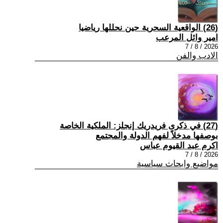
(26) الواقعية السحرية حين نحللها رياضيا
امير وائل المرعب
2026 / 8 / 7
الادب والفن
(27) في ذكرى فريدريك إنجلز: الملكية الخاصة
بوصفها مدخلاً لفهم الدولة والمجتمع
اكرم عبد القيوم عباس
2026 / 8 / 7
مواضيع وابحاث سياسية