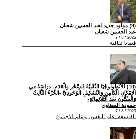
(9) مولود جديد لعبد الحسين شعبان
عبد الحسين شعبان
2026 / 8 / 7
قضايا ثقافية
(10) الْأَنْطُولُوجْيَا التِّقْنِيَّةُ لِلسِّحْرِ وَالْعَدَمِ: دِرَاسَةٌ فِي
الْإِمْكَانِ الْكَامِنِ وَالتَّشْكِيلِ الْوُجُودِيِّ -الجُزْءُ الثَّالِثُ
وَالسِّتُّونَ بَعْدَ الثَّلَاثِمِائَةِ-
حمودة المعناوي
2026 / 8 / 7
الفلسفة ,علم النفس , وعلم الاجتماع