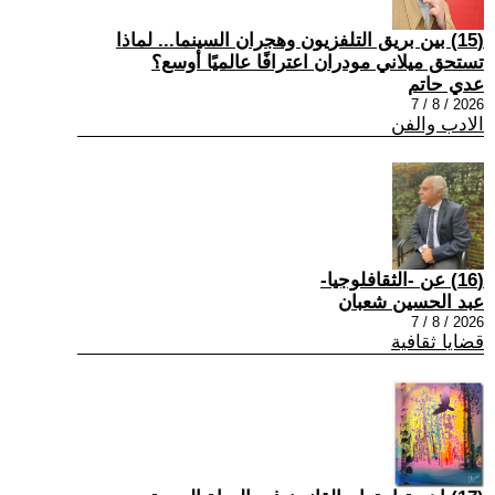
(15) بين بريق التلفزيون وهجران السينما... لماذا
تستحق ميلاني مودران اعترافًا عالميًا أوسع؟
عدي حاتم
2026 / 8 / 7
الادب والفن
(16) عن -الثقافلوجيا-
عبد الحسين شعبان
2026 / 8 / 7
قضايا ثقافية