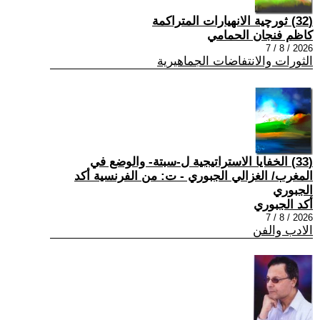
(32) ثورچية الانهيارات المتراكمة
كاظم فنجان الحمامي
2026 / 8 / 7
الثورات والانتفاضات الجماهيرية
(33) الخفايا الاستراتيجية ل-سبتة- والوضع في
المغرب/ الغزالي الجبوري - ت: من الفرنسية أكد
الجبوري
أكد الجبوري
2026 / 8 / 7
الادب والفن