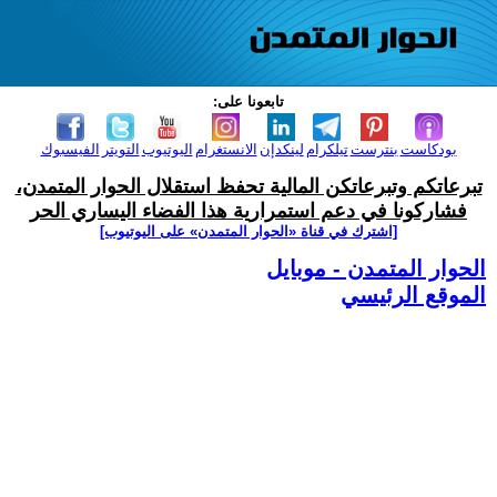
تابعونا على:
بودكاست
بنترست
تيلكرام
لينكدإن
الانستغرام
اليوتيوب
التويتر
الفيسبوك
تبرعاتكم وتبرعاتكن المالية تحفظ استقلال الحوار المتمدن،
فشاركونا في دعم استمرارية هذا الفضاء اليساري الحر
[اشترك في قناة ‫«الحوار المتمدن» على اليوتيوب]
الحوار المتمدن - موبايل
الموقع الرئيسي