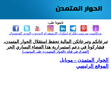
تابعونا على:
بودكاست
بنترست
تيلكرام
لينكدإن
الانستغرام
اليوتيوب
التويتر
الفيسبوك
تبرعاتكم وتبرعاتكن المالية تحفظ استقلال الحوار المتمدن،
فشاركونا في دعم استمرارية هذا الفضاء اليساري الحر
[اشترك في قناة ‫«الحوار المتمدن» على اليوتيوب]
الحوار المتمدن - موبايل
الموقع الرئيسي