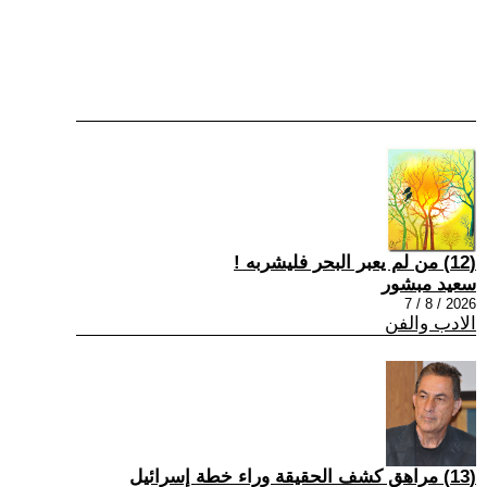
(12) من لم يعبر البحر فليشربه !
سعيد مبشور
2026 / 8 / 7
الادب والفن
(13) مراهق كشف الحقيقة وراء خطة إسرائيل