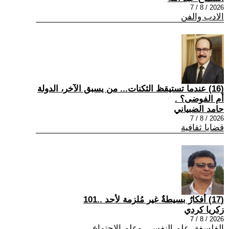
2026 / 8 / 7
الادب والفن
(16) عندما تستيقظ الثكنات... من يسبق الآخر، الدولة
أم الفوضى؟ .
حامد الضبياني
2026 / 8 / 7
قضايا ثقافية
(17) أفكارٌ بسيطةٌ غير مُلزمة لأحد ..101
زكريا كردي
2026 / 8 / 7
الفلسفة ,علم النفس , وعلم الاجتماع