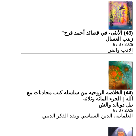
(43) الأنثى- في قصائد أحمد فرح”
زينب العسال
2026 / 8 / 6
الادب والفن
(44) الخلاصة الروحية من سلسلة كتب محادثات مع
الله | الجزء المائة وثلاثة
نيل دونالد والش
2026 / 8 / 6
العلمانية، الدين السياسي ونقد الفكر الديني