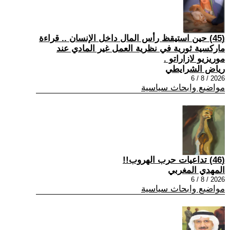
(45) حين استيقظ رأس المال داخل الإنسان .. قراءة
ماركسية ثورية في نظرية العمل غير المادي عند
موريزيو لازاراتو .
رياض الشرايطي
2026 / 8 / 6
مواضيع وابحاث سياسية
(46) تداعيات حرب الهروب!!
المهدي المغربي
2026 / 8 / 6
مواضيع وابحاث سياسية