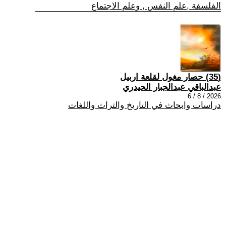
الفلسفة ,علم النفس , وعلم الاجتماع
(35) حصار مغول لقلعة اربيل
عبدالباقي عبدالجبار الحيدري
2026 / 8 / 6
دراسات وابحاث في التاريخ والتراث واللغات