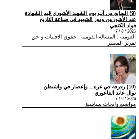
(9) السابع من آب يوم الشهيد الأشوري قيم الشهادة
عند الأشوريين ودور الشهيد في صناعة التاريخ
فواد الكنجي
2026 / 8 / 7
القومية , المسالة القومية , حقوق الاقليات و حق
تقرير المصير
(10) رفرفة في غزة... وإعصار في واشنطن
نوال عايد الفاعوري
2026 / 8 / 7
مواضيع وابحاث سياسية