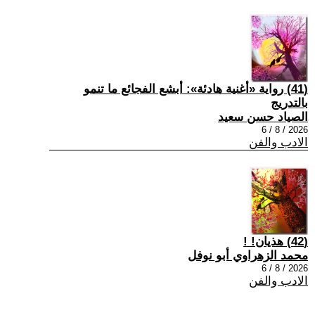
(41) رواية «أغنية هادئة»: أبشع الفجائع ما تنمو
بالتدريج
الصياد حسن سعيد
2026 / 8 / 6
الادب والفن
(42) هذيان! !
محمد الزهراوي أبو نوفل
2026 / 8 / 6
الادب والفن