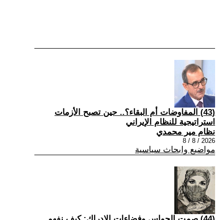
(43) المفاوضات أم البقاء؟.. حين تصبح الأزمات
استراتيجية للنظام الإيراني
نظام مير محمدي
2026 / 8 / 8
مواضيع وابحاث سياسية
(44) صمت الحواس وفضاءات الإدراك: كيف نفهم