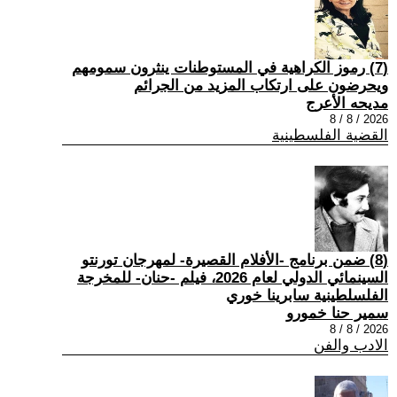
(7) رموز الكراهية في المستوطنات ينثرون سمومهم
ويحرضون على ارتكاب المزيد من الجرائم
مديحه الأعرج
2026 / 8 / 8
القضية الفلسطينية
(8) ضمن برنامج -الأفلام القصيرة- لمهرجان تورنتو
السينمائي الدولي لعام 2026، فيلم -حنان- للمخرجة
الفلسلطينية سابرينا خوري
سمير حنا خمورو
2026 / 8 / 8
الادب والفن