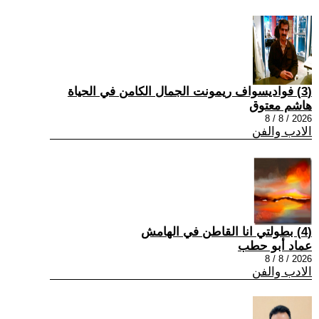
(3) فواديسواف ريمونت الجمال الكامن في الحياة
هاشم معتوق
2026 / 8 / 8
الادب والفن
(4) بطولتي انا القاطن في الهامش
عماد أبو حطب
2026 / 8 / 8
الادب والفن