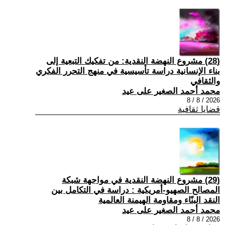
(28) مشروع النهضة النقدية: من تفكيك التبعية إلى
بناء الإنسانية دراسة تأسيسية في منهج التحرر الفكري
والثقافي
محمد أحمد الصغير على عيد
2026 / 8 / 8
قضايا ثقافية
(29) مشروع النهضة النقدية في مواجهة شبكة
المصالح الصهيو-أمريكية : دراسة في التكامل بين
النقد البنّاء ومقاومة الهيمنة العالمية
محمد أحمد الصغير على عيد
2026 / 8 / 8