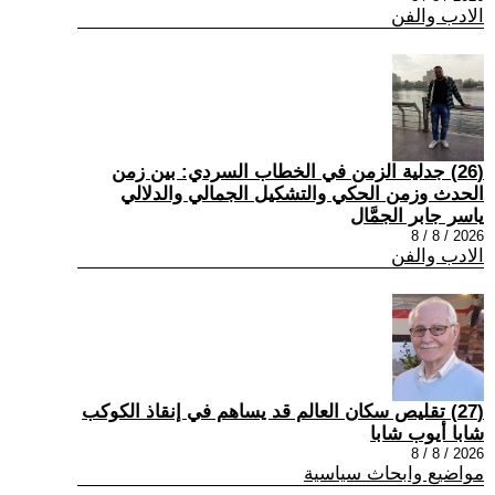
الادب والفن
(26) جدلية الزمن في الخطاب السردي: بين زمن
الحدث وزمن الحكي والتشكيل الجمالي والدلالي
ياسر جابر الجمَّال
2026 / 8 / 8
الادب والفن
(27) تقليص سكان العالم قد يساهم في إنقاذ الكوكب
شابا أيوب شابا
2026 / 8 / 8
مواضيع وابحاث سياسية