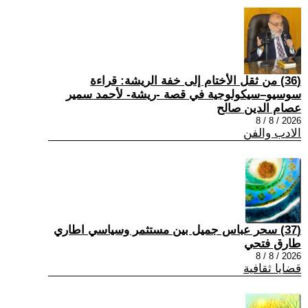
(36) من ثقل الأختام إلى خفة الريشة: قراءة
سوسيو–سيكولوجية في قصة -ريشة- لأحمد سمير
عصام الدين صالح
2026 / 8 / 8
الادب والفن
(37) سحر عباس جميل بين مستثمر وسياسي اطاري
طارق فتحي
2026 / 8 / 8
قضايا ثقافية