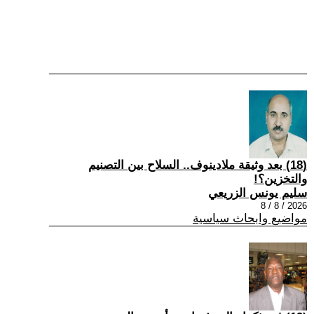
(18) بعد وثيقة ملادينوف.. السلاح بين التصنيم
والتخزين؟!
سليم يونس الزريعي
2026 / 8 / 8
مواضيع وابحاث سياسية