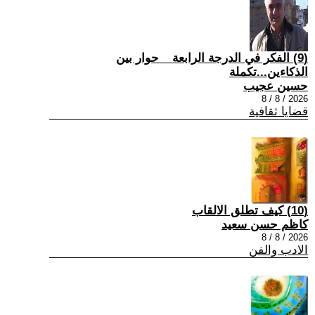
(9) الفكر في الدرجة الرابعة _ حوار بين
الذكاءين...تكملة
حسين عجيب
2026 / 8 / 8
قضايا ثقافية
(10) كيف تطلق الالقاب
كاظم حسن سعيد
2026 / 8 / 8
الادب والفن