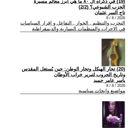
(19) في ذكراه ال ٨٠ ما هي أبرز معالم مسيرة
الحزب الشيوعي؟ (2/2)
تاج السر عثمان
2026 / 8 / 8
التحزب والتنظيم , الحوار , التفاعل و اقرار السياسات
في الاحزاب والمنظمات اليسارية والديمقراطية
(20) تجار الهيكل وتجار الوطن: حين يُستغل المقدس
وتاريخ الحروب لتبرير خراب الأوطان
ياسر عامر حميد
2026 / 8 / 8
مواضيع وابحاث سياسية