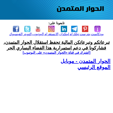
تابعونا على:
بودكاست
بنترست
تيلكرام
لينكدإن
الانستغرام
اليوتيوب
التويتر
الفيسبوك
تبرعاتكم وتبرعاتكن المالية تحفظ استقلال الحوار المتمدن،
فشاركونا في دعم استمرارية هذا الفضاء اليساري الحر
[اشترك في قناة ‫«الحوار المتمدن» على اليوتيوب]
الحوار المتمدن - موبايل
الموقع الرئيسي