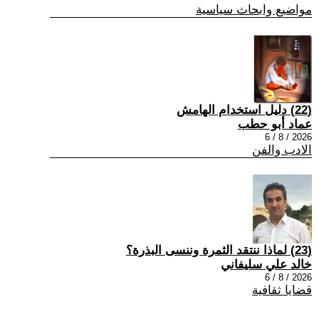
مواضيع وابحاث سياسية
(22) دليل استخدام الهامش
عماد أبو حطب
2026 / 8 / 6
الادب والفن
(23) لماذا ننتقد الثمرة وننسى البذرة؟
خالد علي سليفاني
2026 / 8 / 6
قضايا ثقافية