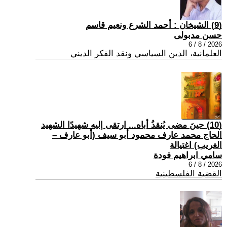
(9) الشيخان : أحمد الشرع ونعيم قاسم
حسن مدبولى
2026 / 8 / 6
العلمانية، الدين السياسي ونقد الفكر الديني
(10) حينَ مضى يُنقذُ أباه... ارتقى إليه شهيدًا الشهيد
الحاج محمد عارف محمود أبو سيف (أبو عارف –
الغريب) اغتيالة
سامي ابراهيم فودة
2026 / 8 / 6
القضية الفلسطينية