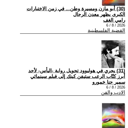
(30) أبو مازن ومسيرة وطن... في زمن الاختبارات
الكبرى يظهر معدن الرجال
رامي الغف
2026 / 8 / 6
القضية الفلسطينية
(31) يجري في هوليوود تحويل رواية -اليأس- لأحد
أبرز كتّاب الرعب ستيفن كينك إلى فيلم سينمائي
سمير حنا خمورو
2026 / 8 / 6
الادب والفن