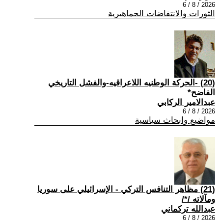
2026 / 8 / 6
الثورات والانتفاضات الجماهيرية
(20) -الحركة الوطنيه اللاعراقيه-والفشل التاريخي
الفاضح*
عبدالامير الركابي
2026 / 8 / 6
مواضيع وابحاث سياسية
(21) مظاهر التنافس التركي - الإسرائيلي على سوريا
ومآلاته /*/
عبدالله تركماني
2026 / 8 / 6