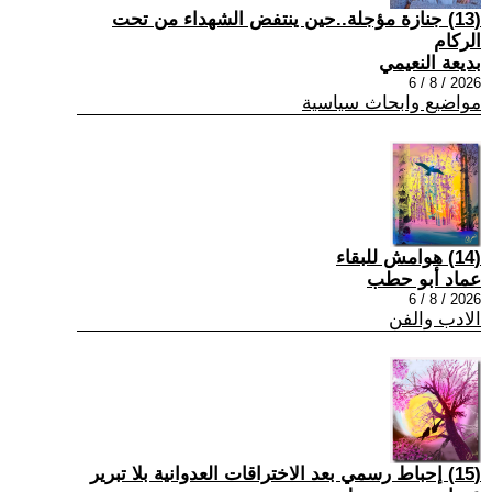
(13) جنازة مؤجلة..حين ينتفض الشهداء من تحت
الركام
بديعة النعيمي
2026 / 8 / 6
مواضيع وابحاث سياسية
(14) هوامش للبقاء
عماد أبو حطب
2026 / 8 / 6
الادب والفن
(15) إحباط رسمي بعد الاختراقات العدوانية بلا تبرير