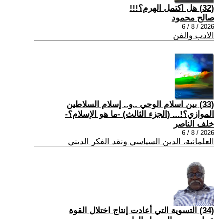
(32) هل اكتمل الهرم؟!!!
صالح محمود
2026 / 8 / 6
الادب والفن
(33) بين اسلام الوحي ..و.. إسلام السلاطين
الموازي؟!... (الجزء الثالث) -ما هو الإسلام؟-
خلف الناصر
2026 / 8 / 6
العلمانية، الدين السياسي ونقد الفكر الديني
(34) التسوية التي أعادت إنتاج اختلال القوة