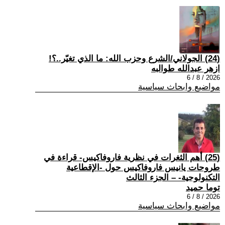
(24) الجولاني/الشرع وحزب الله: ما الذي تغيّر..؟!
ازهر عبدالله طوالبه
2026 / 8 / 6
مواضيع وابحاث سياسية
(25) أهم الثغرات في نظرية فاروفاكيس- قراءة في
طروحات يانيس فاروفاكيس حول -الإقطاعية
التكنولوجية- – الجزء الثالث
توما حميد
2026 / 8 / 6
مواضيع وابحاث سياسية