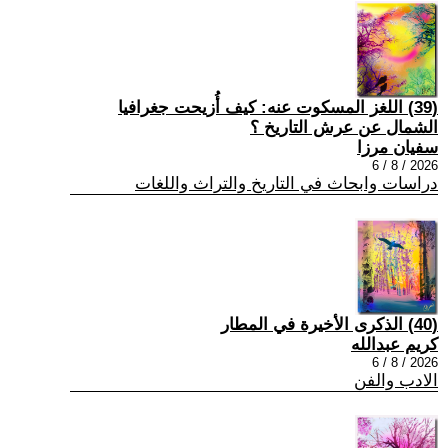
(39) اللغز المسكوت عنه: كيف أُزيحت جغرافيا
الشمال عن عرش التاريخ ؟
سفيان مرزا
2026 / 8 / 6
دراسات وابحاث في التاريخ والتراث واللغات
(40) الذكرى الأخيرة في المطار
كريم عبدالله
2026 / 8 / 6
الادب والفن