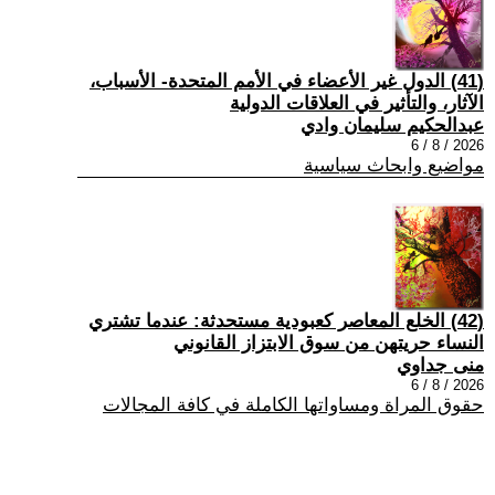
(41) الدول غير الأعضاء في الأمم المتحدة- الأسباب،
الآثار، والتأثير في العلاقات الدولية
عبدالحكيم سليمان وادي
2026 / 8 / 6
مواضيع وابحاث سياسية
(42) الخلع المعاصر كعبودية مستحدثة: عندما تشتري
النساء حريتهن من سوق الابتزاز القانوني
منى جداوي
2026 / 8 / 6
حقوق المراة ومساواتها الكاملة في كافة المجالات