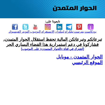
تابعونا على:
بودكاست
بنترست
تيلكرام
لينكدإن
الانستغرام
اليوتيوب
التويتر
الفيسبوك
تبرعاتكم وتبرعاتكن المالية تحفظ استقلال الحوار المتمدن،
فشاركونا في دعم استمرارية هذا الفضاء اليساري الحر
[اشترك في قناة ‫«الحوار المتمدن» على اليوتيوب]
الحوار المتمدن - موبايل
الموقع الرئيسي