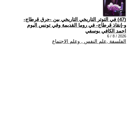
(47) في التوتر التاريخي التاريخي بين -حرق قرطاج-
و-إنقاذ قرطاج- في روما القديمة وفي تونس اليوم
احمد الكافي يوسفي
2026 / 8 / 6
الفلسفة ,علم النفس , وعلم الاجتماع