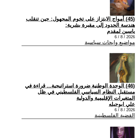
(45) أمواج الابتزاز على تخوم المجهول: حين تنقلب
هندسة الحدود إلى مقبرة بشرية:
ياسين لمقدم
2026 / 8 / 6
مواضيع وابحاث سياسية
(46) الوحدة الوطنية ضرورة استراتيجية... قراءة في
مستقبل النظام السياسي الفلسطيني في ظل
المتغيرات الإقليمية والدولية
علي ابوحبله
2026 / 8 / 6
القضية الفلسطينية