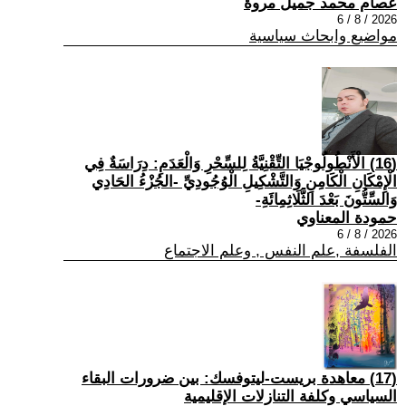
عصام محمد جميل مروة
2026 / 8 / 6
مواضيع وابحاث سياسية
(16) الْأَنْطُولُوجْيَا التِّقْنِيَّةُ لِلسِّحْرِ وَالْعَدَمِ: دِرَاسَةٌ فِي
الْإِمْكَانِ الْكَامِنِ وَالتَّشْكِيلِ الْوُجُودِيِّ -الجُزْءُ الحَادِي
وَالسِّتُّونَ بَعْدَ الثَّلَاثِمِائَةِ-
حمودة المعناوي
2026 / 8 / 6
الفلسفة ,علم النفس , وعلم الاجتماع
(17) معاهدة بريست-ليتوفسك: بين ضرورات البقاء
السياسي وكلفة التنازلات الإقليمية