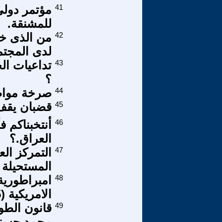
41
مؤتمر دولي
للمشنقة.
42
من الذى خل
لدى المجتمع
43
تداعيات ال
؟
44
صرخة مواط
45
قضبان يقف 
46
أنتخبناكم ف
العراق.؟
47
التمركز الع
المستحيلة /
48
امبراطورية 
الامريكية (5)
49
قانون الطو
محمد حسني