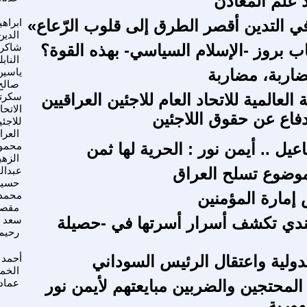
د علم المعادن
 التدين أقصر الطرق إلى قلوب الرّعاع»
ابراهي
الدين
ب بروز -الإسلام السياسي- بهذه القوة؟
شاكر
الناب
اربة، مضاربة
ياسين
صالح
العالمية للاتحاد العام للاجئين العراقيين
سکرتا
الاتحا
فاع عن حقوق اللاجئين
للاجئي
العرا
يل .. أيمن نور : الحرية لها ثمن
محمو
الزه
وضوع تسلح العراق
عبدال
حسي
 إمارة المؤمنين
محمد
مقصي
ليندي تكشف أسرار أسرتها في -حصيلة
سعد 
رحيم
دولية واعتقال الرئيس السوداني
أحمد
الخم
لمحتجين والضربين مبايعتهم لأيمن نور
عماد 
هورية