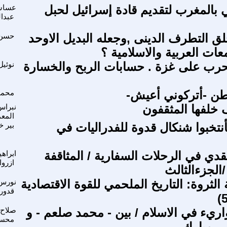
 بالمغرب لتقديم قادة إسرائيل لحبل
عساس
عبدا
ق التطرف الدينى ,وجعله البديل الاوحد
حسن 
ات العربية والاسلامية ؟
حرب على غزة . حسابات الربح والخسارة
نوئي
ن -أتركوني أعيش-
محمد
خلفها المثقفون
نبراس
المع
أنتخبوا شنكال قدوة للفدراليات في
بير خ
قدي في الرحلات السفارية / المثاقفة
ابراهي
ازروا
الجزءالثالث
الثروة: التاريخ الملحمي للقوة الاقتصادية
نورس
قدور
اريء في الاسلام / بين - محمد صلعم - و
صلاح 
محس
 مبارك - .