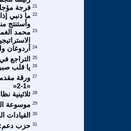
21
فرجة مؤجلة
22
ما ذنبي إذ
وأستنتج منها
23
محمد الغما
الاستراتيج
24
أردوغان وال
25
التراجع في
26
يا قلب صبر
27
ورقة مقدمة 
»1-2«
28
ثلاثينية نظ
29
موسوعة الم
30
القيادات الف
31
حزب دعم: 