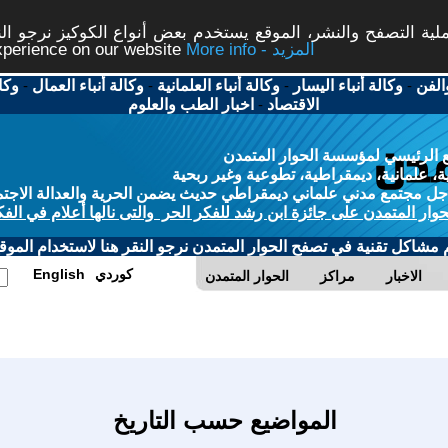
ة التصفح والنشر، الموقع يستخدم بعض أنواع الكوكيز نرجو النق
More info - المزيد
experience on our website
الفن
-
وكالة أنباء اليسار
-
وكالة أنباء العلمانية
-
وكالة أنباء العمال
-
وكا
الاقتصاد
-
اخبار الطب والعلوم
 الرئيسي لمؤسسة الحوار المتمدن
، علمانية، ديمقراطية، تطوعية وغير ربحية
ل مجتمع مدني علماني ديمقراطي حديث يضمن الحرية والعدالة الاجتم
حوار المتمدن على جائزة ابن رشد للفكر الحر والتى نالها أعلام في الفك
م مشاكل تقنية في تصفح الحوار المتمدن نرجو النقر هنا لاستخدام الموقع
كوردي
English
الاخبار
مراكز
الحوار المتمدن
المواضيع حسب التاريخ