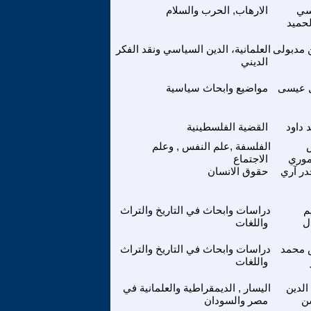
ي
الارهاب, الحرب والسلام
لحميد
مدبولى
العلمانية، الدين السياسي ونقد الفكر
الديني
ل عيسى
مواضيع وابحاث سياسية
 داود
القضية الفلسطينية
الفلسفة ,علم النفس , وعلم
موري
الاجتماع
در آري
حقوق الانسان
م
دراسات وابحاث في التاريخ والتراث
ل
واللغات
 محمد
دراسات وابحاث في التاريخ والتراث
واللغات
الدين
اليسار , الديمقراطية والعلمانية في
ن
مصر والسودان