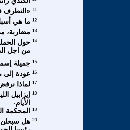
الكندي رائ
11
«التطرف في
12
ما هي أسبا
13
مضاربة، مض
14
حول الحملة 
من اجل الد
15
جميلة إسماع
16
عودة إلى م
17
لماذا نرفض
18
إيزابيل ال
الأيام-
19
المحكمة ال
20
هل سيعلن ا
رئيسا للجم