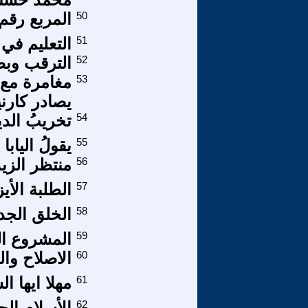
50
المربع رقم 
51
التعليم في 
52
الترقب وبط
53
مغامرة مع
يصادر كارن
54
تخريبُ الديمق
55
يقولُ اليابا
56
منتظر الزي
57
الطلبة الأي
58
الخلق الجد
59
المشروع ال
60
الاصلاح وا
61
مهلا ايها ا
62
الأسلام الح