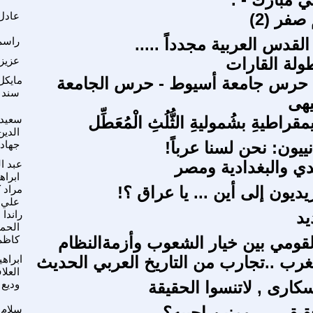
صفر (2)
عادل 
القدس العربية مجدداً .....
راسم
ولة القارات
عزيز
 حرس جامعة أسيوط - حرس الجامعة
مايكل
سند
يهى
راطيةِ بشُموليةِ الثُّلُثِ الْمُعَطِّل
سعيد 
الدين
 نييون: نحن لسنا عرباً!
جهاد 
دي والبغدادية ومصر
عبد ا
ابرا
زيديون إلى أين ... يا عراق ؟!
مراد 
علي
يد
راندا
الحم
قومي بين خيار الشعوب وأزمةالنظام
كاظم
لغرب ..تجارب من التاريخ العربي الحديث
ابراه
العلا
لسكارى , لاتنسوا الحقيقة
وديع 
قيقي.... ومنين اجيبه؟
سلام