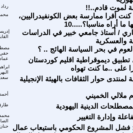
 لموت قادم..!!
رداد 
ا كنت أقرا ممارسة بعض الكونفيدراليين،
محمد
 ما أراه مناسبا؟.....10
ري / أستاذ جامعي خبير في الدراسات
إدريس
القابل
ية والعسكرية
عوم في بحر السياسة الهائج .. ؟
مصط
حقي
 تطبيق ديموقراطية اقليم كوردستان
عماد
ا على ..ما كنت تهواه
ابراهي
البهر
لمنتدى حوار الثقافات بالهيئة الإنجيلية
سعد
ام ملالي الخميني
أحمد 
صطلحات الدينية اليهودية
طارق
اعلة وإدارة التغيير
محمد
الصا
فشل المشروع الحكومي باستيعاب عمال
حنان