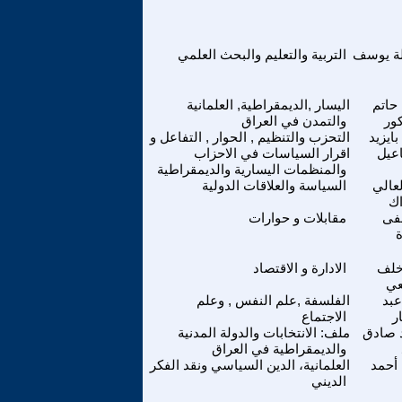
ة يوسف
التربية والتعليم والبحث العلمي
حاتم
اليسار ,الديمقراطية, العلمانية
ور
والتمدن في العراق
بايزيد
التحزب والتنظيم , الحوار , التفاعل و
عيل
اقرار السياسات في الاحزاب
والمنظمات اليسارية والديمقراطية
لعالي
السياسة والعلاقات الدولية
اك
فى
مقابلات و حوارات
ة
خلف
الادارة و الاقتصاد
عي
عبد
الفلسفة ,علم النفس , وعلم
ر
الاجتماع
 صادق
ملف: الانتخابات والدولة المدنية
والديمقراطية في العراق
أحمد
العلمانية، الدين السياسي ونقد الفكر
الديني