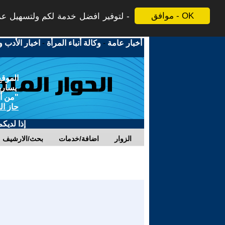
موافق - OK
لتوفير افضل خدمة لكم ولتسهيل عملي
أخبار عامة
-
وكالة أنباء المرأة
-
اخبار الأدب و
الموقع
يسارية
"من أج
حاز ال
إذا لديك
الزوار
اضافة/خدمات
بحث/الارشيف