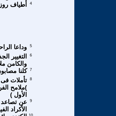
4
أطياف روزا
5
وداعا الرا
6
التغيير الج
والكامن ملا
7
كلنا مصابو
8
)ملامح الف
الأول )
9
عن تصاعد ق
الأكراد الف
10