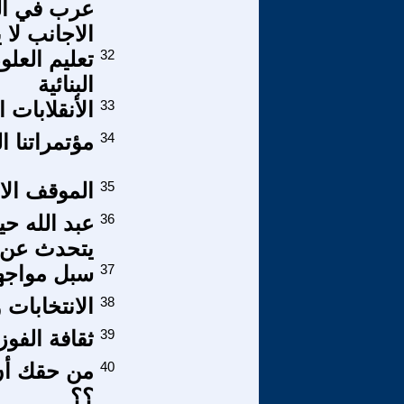
عرب في الز
الاجانب لا
32
تعليم العل
البنائية
33
الأنقلابات ا
34
مؤتمراتنا ا
35
الموقف الا
36
عبد الله ح
يتحدث عن ا
37
سبل مواجهة
38
الانتخابات
39
ثقافة الفوز
40
من حقك أن
؟؟