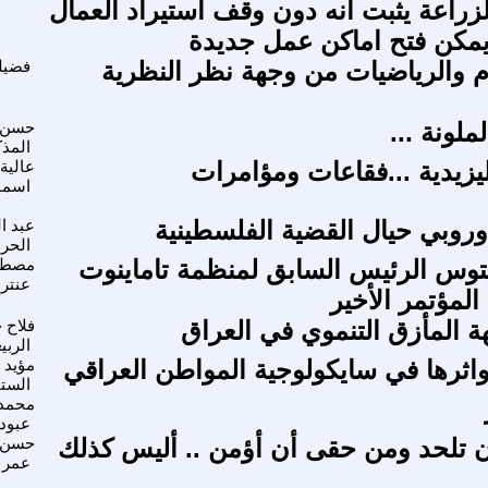
راعة يثبت انه دون وقف استيراد العمال
 يمكن فتح اماكن عمل جديدة
وم والرياضيات من وجهة نظر النظرية
فضيل
لملونة ...
حسن 
المذك
ليزيدية ...فقاعات ومؤامرات
عالية 
اسما
وروبي حيال القضية الفلسطينية
عبد ا
الحر
يتوس الرئيس السابق لمنظمة تاماينوت
مصط
عنتر
لمؤتمر الأخير
 المأزق التنموي في العراق
فلاح 
الربي
 واثرها في سايكولوجية المواطن العراقي
مؤيد 
الستا
محمد
عبود
 تلحد ومن حقى أن أؤمن .. أليس كذلك
حسن 
عمر