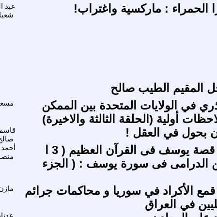
 الحمراء : ماركسية واغتراب!
عبد ا
شعبا
حل المقيم الطيب صالح
ذري في الولايات المتحدة بين الممكن
مسعد
حظات أولية (الحلقة الثالثة والاخيرة)
ن بحول في العقل !
قاسم
صالح
تأملات فى قصة يوسف فى القرآن العظيم ( 3 ا
أحمد
منصو
ن الدرامى فى سورة يوسف : ( الجزء
مع الأكراد في سوريا و محاكمات جرائم
مازن 
يليين في العراق
عدنا