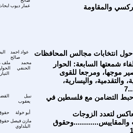
صالح
اركسي والمقاومة
عمار ديوب
ابحاث
حول انتخابات مجالس المحافظات
عواد احمد
الي
صالح
اء شمعتها السابعة: الحوار
محمد
ملف م
الحنفي
الحوار
ير موجها، ومرجعا للقوى
التيا
، والتقدمية، واليسارية،
.7
احبط التضامن مع فلسطين في
نبيل
القضي
يعقوب
معاكس لتعدد الزوجات
أبو خولة
حقوق 
المقاييس............وحقوق
مازن فيصل
حقوق 
البلداوي