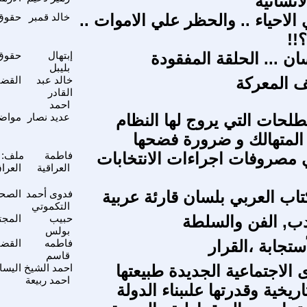
انسانيّة
لاحياء .. والحظر علي الاموات ..
خالد قمبر
حقوق 
؟!!
ن ... الحلقة المفقودة
إبتهال
حقوق 
بليبل
ف المعركة
خالد عبد
القضي
القادر
احمد
حات التي يروج لها النظام
عديد نصار
مواضي
المتهالك و ضرورة فضحها
ي مصروفات اجراءات الانتخابات
فاطمة
ملف: ا
العراقية
العرا
تاب العربي بلسان قارئة عربية
فدوى أحمد
الصحا
التكموتي
أدب, الفن والسلطة
حبيب
المجت
بولس
ستجابة ،القرار
فاطمه
القضي
قاسم
الاجتماعية الجديدة طبيعتها
احمد الشيخ
اليسا
احمد ربيعة
اريخية وقدرتها علىبناء الدولة