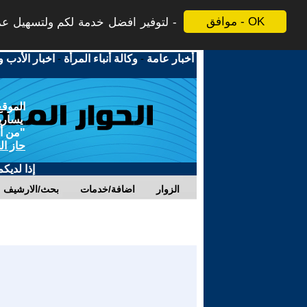
موافق - OK
لتوفير افضل خدمة لكم ولتسهيل عملي
أخبار عامة
-
وكالة أنباء المرأة
-
اخبار الأدب و
الموقع
يسارية
"من أج
حاز ال
إذا لديك
الزوار
اضافة/خدمات
بحث/الارشيف