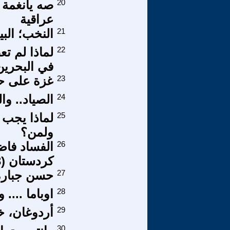
20
صه يانغمة ا
عراقية
21
النخب؛ البي
22
لماذا لم ت
في البحرين
23
غزة على حد
24
الصياد.. وا
25
لماذا يجب 
ولمن؟
26
الفساد فاض
كردستان (3)
27
حسن جبارة 
28
اوباما ....
29
أردوغان، خ
30