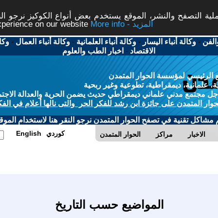
ة التصفح والنشر، الموقع يستخدم بعض أنواع الكوكيز نرجو النق
More info - المزيد
experience on our website
الفن
-
وكالة أنباء اليسار
-
وكالة أنباء العلمانية
-
وكالة أنباء العمال
-
وكا
الاقتصاد
-
اخبار الطب والعلوم
 الرئيسي لمؤسسة الحوار المتمدن
، علمانية، ديمقراطية، تطوعية وغير ربحية
ل مجتمع مدني علماني ديمقراطي حديث يضمن الحرية والعدالة الاجتم
حوار المتمدن على جائزة ابن رشد للفكر الحر والتى نالها أعلام في الفك
م مشاكل تقنية في تصفح الحوار المتمدن نرجو النقر هنا لاستخدام الموقع
كوردي
English
الاخبار
مراكز
الحوار المتمدن
المواضيع حسب التاريخ