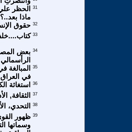
وانتصرتِ ال
31
الحظر علي ا
ماذا بعد..؟
32
حقوق الإنسا
33
كتاب....خل
34
بعض المصطل
الرأسمالي 
35
المبالغة ف
في العراق
36
استغاثة الك
37
الثقافة, ال
38
التحدي، الأ
39
ظهور القوى 
وسماتها الت