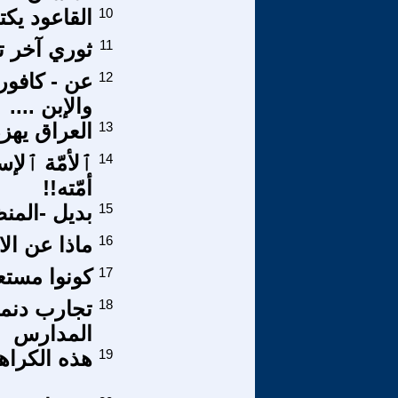
10
القاعود يكت
11
ثوري آخر 
12
عن - كافور
والإبن ....
13
العراق يهز
14
ٱلأمّة ٱلإس
أمّته!!
15
بديل -المنظّ
16
ماذا عن ال
17
كونوا مستع
18
المدارس
19
هذه الكراهي