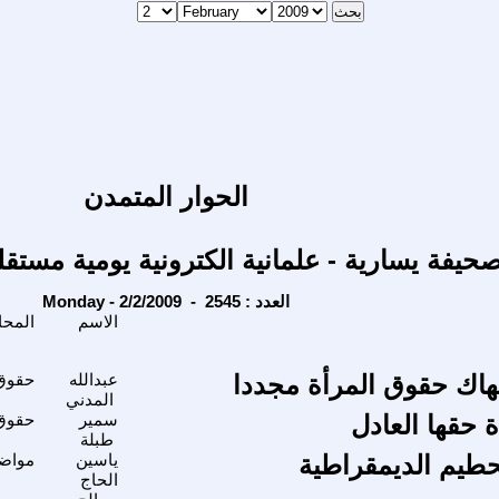
الحوار المتمدن
حيفة يسارية - علمانية الكترونية يومية مستقل
Monday - 2/2/2009 - العدد : 2545
الاسم
المحاور
تهاك حقوق المرأة مجددا
عبدالله
حقوق 
المدني
ة حقها العادل
سمير
حقوق 
طبلة
حطيم الديمقراطية
ياسين
مواضي
الحاج