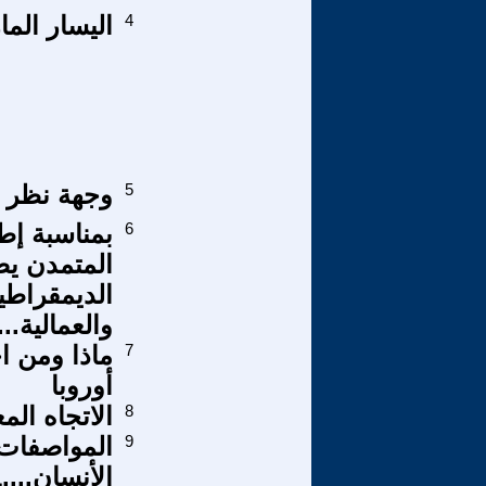
4
اليسار الم
5
وجهة نظر 
6
بمناسبة إطف
المتمدن يص
الديمقراطية
والعمالية....
7
ماذا ومن 
أوروبا
8
الاتجاه ال
9
المواصفات و
الأنسان....1