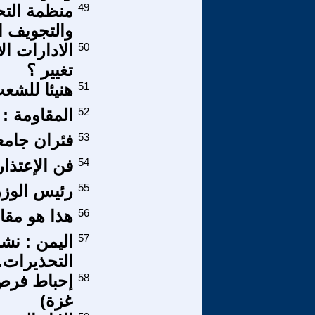
49
منظمة التح
والتجويف ال
50
الادارات ال
تغيير ؟
51
هنيئا للشع
52
المقاومة : 
53
فئران جامع
54
فن الإعتذار
55
رئيس الوزر
56
هذا هو مقال
57
اليمن : نش
التحذيرات.
58
إحباط فرص 
غزة)