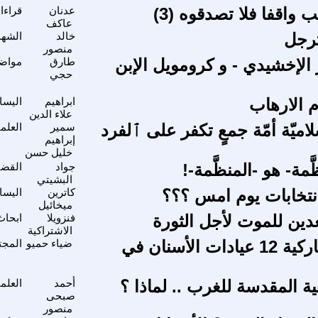
ب واقفا فلا تصدقوه (3)
عدنان
قراءا
عاكف
ترجل
خالد
الشهد
منصور
 الإخشيدي - و كرومويل الإبن
طارق
مواضي
حجي
م الارهاب
ابراهيم
اليسا
علاء الدين
لاميّة أمّة جمعٍ تكفر على ٱلفرد
سمير
العلم
إبراهيم
خليل حسن
َمة- هو -المنظَّمة-!
جواد
القضي
البشيتي
انتخابات يوم امس ؟؟؟
كاترين
اليسا
ميخائيل
دين للموت لأجل الثورة
فنزويلا
ابحاث
الاشتراكية
تجارب دنماركية 12 عيادات الأسنان في
ضياء حميو
المجت
ة المقدسة للغرب .. لماذا ؟
أحمد
العلم
صبحى
منصور