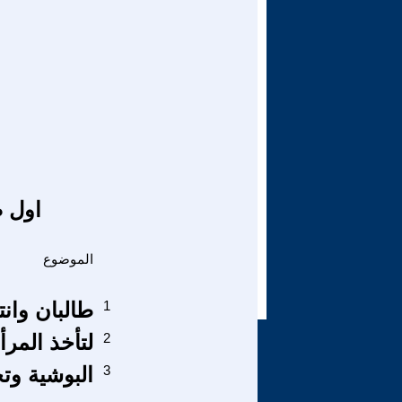
اول ص
الموضوع
1
طالبان وان
2
لتأخذ المرأ
3
البوشية وت