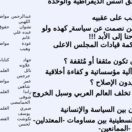
فق اسس الديقراطية والوحدة
ب على عقبيه
عبدالرحمن
مواضي
اللهبي
ن نصمت عن سياسة ٍ كهذه ولو
نشوان
حقوق 
عبده علي
ا إلى الأبد !!!
غانم
مة قيادات المجلس الاعلى
عودة
مواضي
وهيب
تكون مثقفا أو مُثقفة ؟
جهاد
كتابا
علاونه
 آلية مؤسساتية و كفاءة أخلاقية
نائل
العلم
جرجس
دون الإصلاح ؟
عمر
مواضي
شاهين
خلف العالم العربي وسبل الخروج
راندا
العلم
شوقى
الحمامصى
ن بين السياسة والإنسانية
صبري
العلم
يوسف
لسطينية بين مساومات -المعتدلين-
تكوشت
القضي
لحسن
الممانعين-