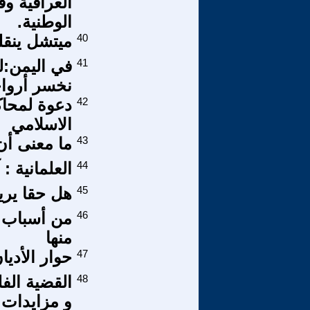
العراقية و
الوطنية.
40
ميتشل ينقل
41
في اليمن:ل
نخسر أرواحن
42
دعوة لمحاك
الاسلامي
43
ما معنى أن 
44
العلمانية :
45
هل حقا يري
46
من أسباب ت
منها
47
حوار الأديا
48
القضية الف
و مزايدات -