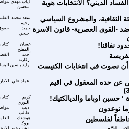
لفساد الديني؟ الأنتخابات هوية
ذياب مهدي
مواضي
محسن
ئة الثقافية، والمشروع السياسي
سعد محمد
الفلس
رحيم
عضد -القوى العصرية- قانون الاسرة
حميد
حقوق 
خنجي
ود نفاقنا!
غسان
كتابا
المفلح
لفريسة
أحمد
القضي
زكارنه
أن نصوت في انتخابات الكنيست
وليد ياسين
اليسا
 عن حده المعقول في اقيم
عماد علي
الادار
‘ حسين اوباما والديالكتيك!
كريم
كتابا
الثوري
 وما توعدون
اديب
مواضي
طالب
اطفاً لفلسطين
هوشنك
العلم
بروكا
زهير دعيم
الاره