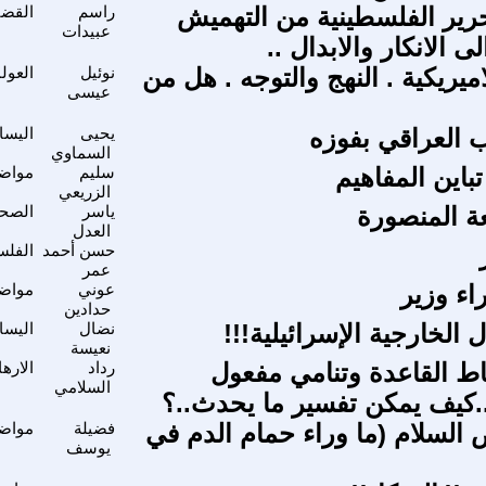
رير الفلسطينية من التهميش
راسم
القضي
عبيدات
ى الانكار والابدال ..
اميريكية . النهج والتوجه . هل من
نوئيل
العول
عيسى
ب العراقي بفوزه
يحيى
اليسا
السماوي
تباين المفاهيم
سليم
مواضي
الزريعي
ة المنصورة
ياسر
الصحا
العدل
حسن أحمد
الفلس
عمر
اء وزير
عوني
مواضي
حدادين
 الخارجية الإسرائيلية!!!
نضال
اليسار
نعيسة
اط القاعدة وتنامي مفعول
رداد
الاره
السلامي
.كيف يمكن تفسير ما يحدث..؟
السلام (ما وراء حمام الدم في
فضيلة
مواضي
يوسف