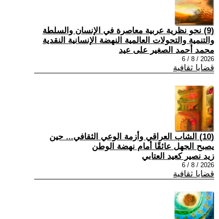
(9) نحو نظرية عربية معاصرة في الإنسان والسلطة
والتنمية والتحولات العالمية النهضة الإنسانية النقدية
محمد أحمد الصغير على عيد
2026 / 8 / 6
قضايا ثقافية
(10) الشاب العراقي وأزمة الوعي الثقافي... حين
يصبح الجهل عائقًا أمام نهضة الوطن
زيد نصير كعيد العتابي
2026 / 8 / 6
قضايا ثقافية