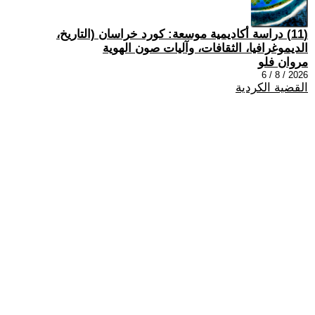
(11) دراسة أكاديمية موسعة: كورد خراسان (التاريخ،
الديموغرافيا، الثقافات، وآليات صون الهوية
مروان فلو
2026 / 8 / 6
القضية الكردية