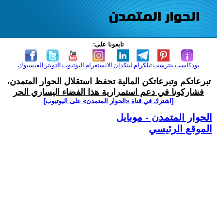
تابعونا على:
بودكاست
بنترست
تيلكرام
لينكدإن
الانستغرام
اليوتيوب
التويتر
الفيسبوك
تبرعاتكم وتبرعاتكن المالية تحفظ استقلال الحوار المتمدن،
فشاركونا في دعم استمرارية هذا الفضاء اليساري الحر
[اشترك في قناة ‫«الحوار المتمدن» على اليوتيوب]
الحوار المتمدن - موبايل
الموقع الرئيسي