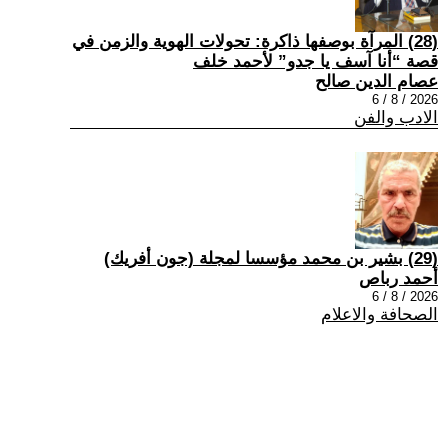
(28) المرآة بوصفها ذاكرة: تحولات الهوية والزمن في
قصة “أنا آسف يا جدو” لأحمد خلف
عصام الدين صالح
2026 / 8 / 6
الادب والفن
(29) بشير بن محمد مؤسسا لمجلة (جون أفريك)
أحمد رباص
2026 / 8 / 6
الصحافة والاعلام