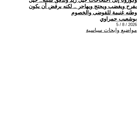
وكورونا إلى احتجاجات جيل زيد وتدفق سبتة.. جيل
يفرح ويغضب ويحتج ويهاجر .. لكنه يرفض أن يكون
وطنه غنيمة للفوضى والخصوم
بوشعيب حمراوي
2026 / 8 / 5
مواضيع وابحاث سياسية