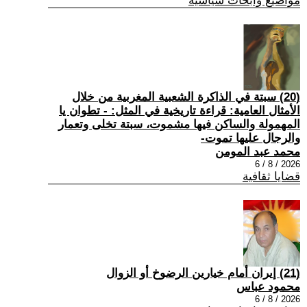
مواضيع وابحاث سياسية
(20) سبتة في الذاكرة الشعبية المغربية من خلال
الأمثال العامية: قراءة تاريخية في المثل: - تطوان يا
المهمولة والساكن فيها مشموت، سبتة تخلى وتعمار
والرجال عليها تموت-
محمد عبد المومن
2026 / 8 / 6
قضايا ثقافية
(21) إيران أمام خيارين الرضوخ أو الزوال
محمود عباس
2026 / 8 / 6