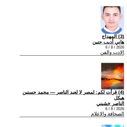
(3) المهداج
هاني أديب حنين
2026 / 8 / 6
الادب والفن
(4) قرأت لكم: لمصر لا لعبد الناصر — محمد حسنين
هيكل
الناصر خشيني
2026 / 8 / 6
الصحافة والاعلام