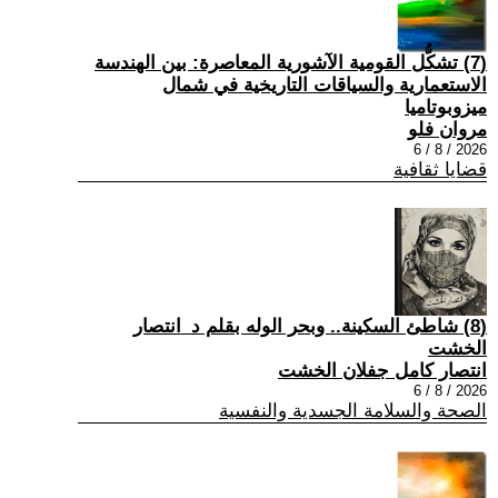
(7) تشكُّل القومية الآشورية المعاصرة: بين الهندسة
الاستعمارية والسياقات التاريخية في شمال
ميزوبوتاميا
مروان فلو
2026 / 8 / 6
قضايا ثقافية
(8) شاطئ السكينة.. وبحر الوله بقلم د_انتصار
الخشت
انتصار كامل جفلان الخشت
2026 / 8 / 6
الصحة والسلامة الجسدية والنفسية