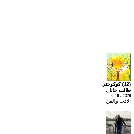
(12) كوكوختي
طالب جانال
2026 / 8 / 6
الادب والفن