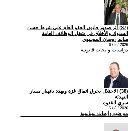
(37) أثر صدور قانون العفو العام على شرط حسن
السلوك والأخلاق في شغل الوظائف العامة
سالم روضان الموسوي
2026 / 8 / 6
دراسات وابحاث قانونية
(38) الاحتلال يخرق اتفاق غزة ويهدد بانهيار مسار
التهدئة
سري القدوة
2026 / 8 / 6
مواضيع وابحاث سياسية