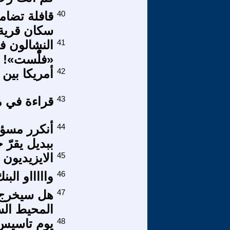
40
قافلة تضام
سكان قرية
41
النشالون ف
«فلّْست»!
42
أمريكا بين
43
قراءة في 
44
أنكرر مسؤو
ببديل يقرّ 
45
الايزيديون 
46
واااااو الب
47
هل سيخرج ا
المحيط الس
48
يوم تاسيس