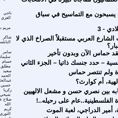
 يسبحون مع التماسيح في سباق
ناجي
الغزي
دي - 3
مريم ن
الشارع العربي مستقبلاً الصراخ الذي لا
شاكر
النابل
بار؟
د حماس الآن وبدون تأخير
سامر
سليما
نسية – حدد جنسك ذاتيا – الجزء الثاني
حسام
مطلق
ولم تنتصر حماس
سعيد
الحمد
لهية، أم كوارث؟
عبدالخا
حسين
به بين نصري حسن و مشعل الالهيين
زكريا
شيخي
 الفلسطينية..عام على رحيله..!
صلاح ع
الله
، أمير الدراجي، لعبة الموت
كريم
الثوري