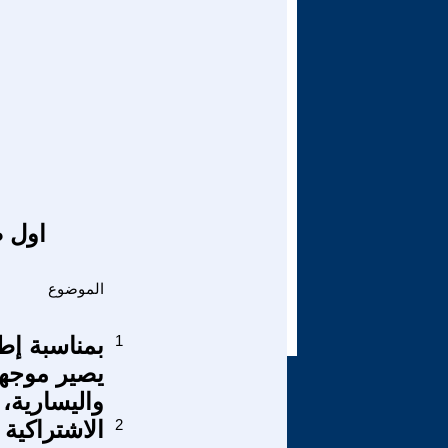
اول ص
الموضوع
1
بمناسبة إط
يصير موجها
واليسارية، و
2
الاشتراكية 