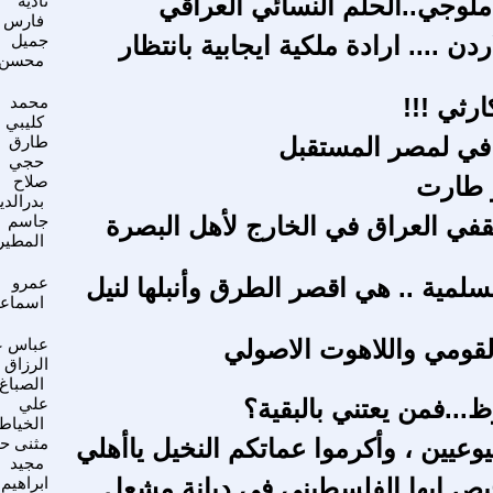
لوجي..الحلم النسائي العراقي
نادية
فارس
دن .... ارادة ملكية ايجابية بانتظار
جميل
محسن
ارثي !!!
محمد
كليبي
في لمصر المستقبل
طارق
حجي
و طارت
صلاح
بدرالدي
قفي العراق في الخارج لأهل البصرة
جاسم
المطير
سلمية .. هي اقصر الطرق وأنبلها لنيل
عمرو
اسماع
قومي واللاهوت الاصولي
عباس ع
الرزاق
الصباغ
..فمن يعتني بالبقية؟
علي
الخياط
يوعيين ، وأكرموا عماتكم النخيل ياأهلي
مثنى ح
مجيد
ص ايها الفلسطيني في ديانة مشعل
ابراهيم