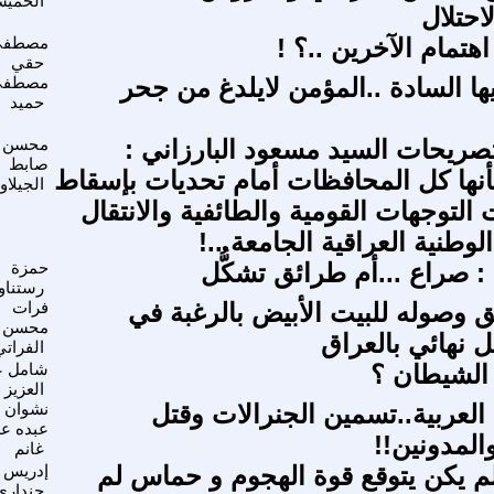
الخمي
حتلال
 اهتمام الآخرين ..؟ !
مصطفى
حقي
يها السادة ..المؤمن لايلدغ من جحر
مصطفى
حميد
ريحات السيد مسعود البارزاني :
محسن
صابط
ها كل المحافظات أمام تحديات بإسقاط
الجيلاو
 التوجهات القومية والطائفية والانتقال
وطنية العراقية الجامعة...!
: صراع ...أم طرائق تشكُّل
حمزة
رستناو
ق وصوله للبيت الأبيض بالرغبة في
فرات
محسن
 نهائي بالعراق
الفراتي
 الشيطان ؟
شامل ع
العزيز
العربية..تسمين الجنرالات وقتل
نشوان
عبده ع
المدونين!!
غانم
م يكن يتوقع قوة الهجوم و حماس لم
إدريس
جنداري