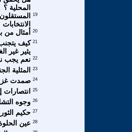
المحلية ؟
19
المستقلون
الانتخابات
20
أمثال من بلا
21
كيف يتجنب 
يثير غير الغ
22
نعم يجب نق
23
المثلية الج
24
صمدت غزة 
25
انتصارات إ
26
وجوه التشا
27
حكيم الثورة
28
عين الحلوة