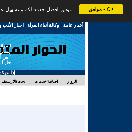
موافق - OK
لتوفير افضل خدمة لكم ولتسهيل عملي
أخبار عامة
-
وكالة أنباء المرأة
-
اخبار الأدب و
الموقع
يسارية
"من أج
حاز ال
إذا لديك
الزوار
اضافة/خدمات
بحث/الارشيف