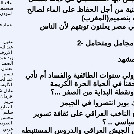
علاء ال
نية من أجل الحفاظ على الماء لصالح
مصطفى
لمودن
 بنصميم(المغرب)
ي مصر يعلنون توبتهم لأن الناس
عماد ف
 مجامل ومتحامل -2
عقيل
عبدالله
الازرق
مشهد
زيد عبد
الصمد
نعمان
لي سنوات الطائفية والفساد أم نأتي
تيسير
عبدالجب
حقنا في الحياة الحرة الكريمة
الآلوس
ونقطة البداية من الصفر ...؟
عادل ش
فرمان
نك بويز انتصروا في الجيمز
مريم
الصايغ
لناخب العراقي على ثقافة تسوير
سليم
محسن ن
ياسي .. ؟
العبوده
 الجيش العراقي والدروس المستنبطه
عربي