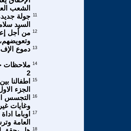
الشعب العر
11
جولة جديدة
السيد سلامة 
12
من أجل إعا
وتعويضهم، و
13
دموع الإف ب
14
2
15
اطفالنا بين 
الجزء الاول
16
التجسس الإ
وغايات غي
17
اوباما اداة
العامة وترس
18
هل يحقق ال