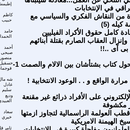
إطيمش
اقي في الإنتخابات
 من النقاش الفكري والسياسي مع
كاظم
حبيب
كيله (5)
دة كامل حقوق الأكراد الفيليين
حامد
الحمدا
إنزال العقاب الصارم بقتلة أبنائهم
ى آى ..!!
أحمد
صبحى
منصور
ملاحظات حول كتاب بشتأشان بين الالام والصمت 1-
حسقيل
قوجما
مرارة الواقع و . . الوعود الانتخابية !
شه مال
عادل
سليم
لكتروني على الأفراد ذرائع غير مقنعة
وديع
العبيدي
ر مكشوفة
 قطب العولمة الراسمالية لتجاوز ازمتها
سعاد
خيري
يخ الهيمنة الامريكية
علمانيون مفاجأة كبيرة في الانتخابات
ثامر قل