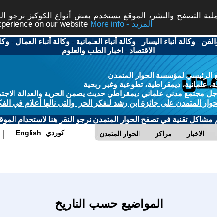
ة التصفح والنشر، الموقع يستخدم بعض أنواع الكوكيز نرجو النق
More info - المزيد
experience on our website
الفن
-
وكالة أنباء اليسار
-
وكالة أنباء العلمانية
-
وكالة أنباء العمال
-
وكا
الاقتصاد
-
اخبار الطب والعلوم
 الرئيسي لمؤسسة الحوار المتمدن
، علمانية، ديمقراطية، تطوعية وغير ربحية
ل مجتمع مدني علماني ديمقراطي حديث يضمن الحرية والعدالة الاجتم
حوار المتمدن على جائزة ابن رشد للفكر الحر والتى نالها أعلام في الفك
م مشاكل تقنية في تصفح الحوار المتمدن نرجو النقر هنا لاستخدام الموقع
كوردي
English
الاخبار
مراكز
الحوار المتمدن
المواضيع حسب التاريخ