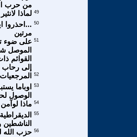
من حرب الا
49
لماذا لانثير
50
...احذروا ا
مرتين
51
على ضوء تص
الموصل شأن
القوائم ذات
إلى رحاب ال
52
المرجعيات 
53
اوباما يستب
الوصول لحل
54
ماذا لوآمن
55
الديقراطية 
الناشطين و
56
حزب الله ل