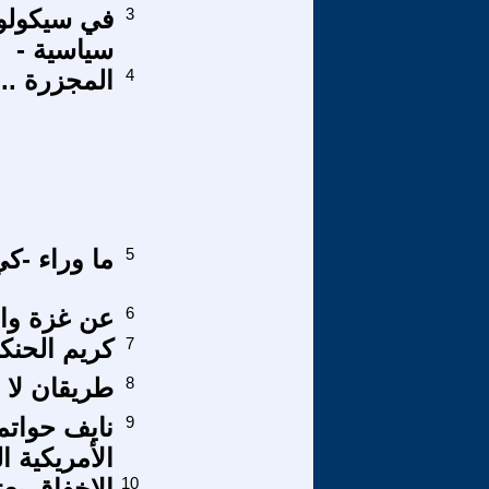
3
في سيكولوج
سياسية -
4
المجزرة .
5
ما وراء -ك
6
عن غزة وال
7
كريم الحنك
8
طريقان لا ث
9
نايف حواتمة
الأمريكية ا
10
الإخفاق يعن