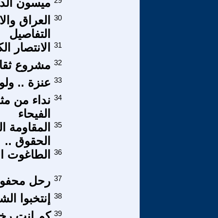
29
ميسون الدم
30
العراق والار
التفاصيل
31
الانتصار الك
32
مشروع ثقا
33
عنزة .. ول
34
نداء من مث
الفيحاء
35
المقاومة ال
الحقوق ..
36
الطاغوت ال
37
رحل محفوظ.
38
إنتخبوا الش
39
كم انت رخي