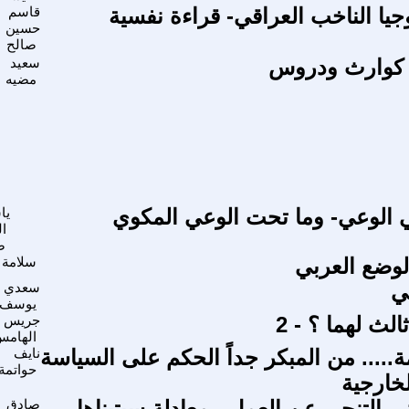
يا الناخب العراقي- قراءة نفسية
قاسم
حسين
صالح
. كوارث ودروس
سعيد
مضيه
ي الوعي- وما تحت الوعي المكوي
يا
ال
ص
وضع العربي
سلامة 
ي
سعدي
يوسف
الث لهما ؟ - 2
جريس
الهام
..... من المبكر جداً الحكم على السياسة
نايف
حواتمة
لخارجية
ي التنحي عن العمل...معادلة سيتبناها
صادق