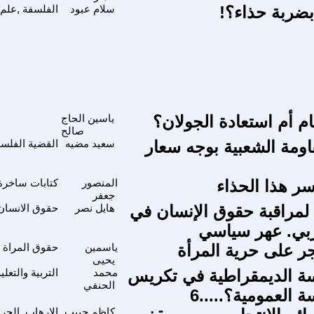
ضربة حذاء؟!
سلام عبود
الفلسفة ,علم 
ام أم استعادة الجولان؟
ياسين الحاج
صالح
اومة الشعبية بوجه سعار
سعيد مضيه
القضية الفلسط
ر هذا الحذاء
المنصور
كتابات ساخرة
جعفر
 لمراقبة حقوق الإنسان في
هايل نصر
حقوق الانسان
ربي. عهر سياسي
جر على حرية المرأة
ياسمين
حقوق المراة و
يحيى
سة الديمقراطية في تكريس
محمد
التربية والتعل
الحنفي
 العمومية؟.....6
كاظم حبيب
الارهاب, الحر