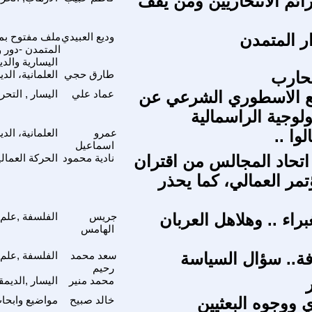
ئم الانتحاريين ومن يقف
ار المتمدن
وديع العبيدي
ملف مفتوح بمن
المتمدن -دور و
اليسارية والدي
محارب
طارق حجي
العلمانية، الد
بع الاسطوري الشرعي عن
عماد علي
اليسار , التحر
يولوجية الراسمالية
وا ..
عمرو
العلمانية، الد
اسماعيل
 اتحاد المجالس من اقتران
نادية محمود
الحركة العمالي
تمر العمالي، كما يحذر
راء .. وهلاهل العربان
جريس
الفلسفة ,علم 
الهامس
فة.. سؤال السياسة
سعد محمد
الفلسفة ,علم 
رحيم
محمد منير
اليسار ,الديمق
 ووجوه البعثيين
خالد صبيح
مواضيع وابحا