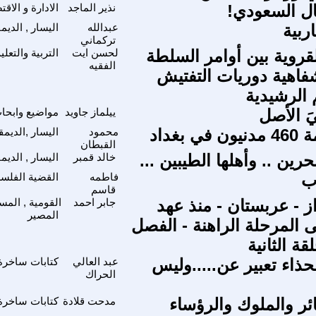
ل السعودي!
نذير الماجد
الادارة و الاقت
ربية
عبدالله
اليسار , الدي
تركماني
قروية بين أوامر السلطة
لحسن ايت
التربية والتعل
الفقيه
شفاهية دوريات التفتيش
 الرشيدية
يَ الأصل
ييلماز جاويد
مواضيع وابحا
 بغداد
محمود
اليسار ,الديمق
القبطان
رين .. وأهلها الطيبين ...
خالد قمبر
اليسار , الديم
ب
فاطمه
القضية الفلسط
قاسم
از - عربستان - منذ عهد
جابر احمد
القومية , المس
المصير
ى المرحلة الراهنة - الفصل
لقة الثانية
حذاء تعبير عن.....وليس
عبد العالي
كتابات ساخرة
الحراك
ائر والملوك والرؤساء
مدحت قلادة
كتابات ساخرة