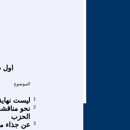
اول ص
الموضوع
1
ليست نهاية
2
نحو مناقشة
الحزب
3
عن جذاء من