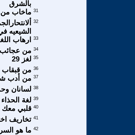
بالشرق
31
ماخاب من 
32
ألانتحارالج
الشيعيه في 
33
ارهاب اللغ
34
من عجائب 
35
لغز 29
36
من قبقاب ا
37
من أدب شاع
38
لسانان وحذا
39
لغة الحذاء
40
قلبي معك 
41
تخاريف اخو
42
ما هو السر