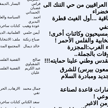
 العراقيين من حي التنك الى
فراس
اليسار ,الديمق
غضبان
خضراء
الحمداني
فاقية ...أول الغيث قطرة
احمد
السياسة والعل
البديري
في
عودة وهيب
كتابات ساخرة
سيحيون وكائنات أخرى!
أيمن حلمي
العلمانية، الد
نتخابية والفلس الأحمر !
صباح زنكنة
ملف: الانتخاب
 الغرب:المجزرة
خالد ديمال
المجتمع المد
قات بالجملة..
س وطني علينا حمايته!!!
صالح
القضية الفلسط
الشقباوي
معون بيرس) للشرق
عبد الكريم
القضية الفلسط
عليان
ديد ومبادرة السلام
ارات قاعدة لصناعة
جمال محمد
الارهاب, الحر
تقي
وعي !
من الاغبر
سعد الكناني
كتابات ساخرة