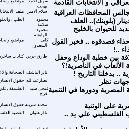
راقي و الانتخابات القادمة
سهيل أحمد
مواضيع وابحا
بهجت
جالس المحافظات العراقية
سلام الامير
ملف: الانتخاب
ار (بلوبنك).. العلف
محمود
الطب , والعلو
سلامة
يد للحيوان بالخليج
محمود
الهايشة
حذاء فصدقوه .. فخير القول
كامل
مواضيع وابحا
السعدون
ء ..!
اقة بين خطبة الوداع وحفل
طارق حربي
كتابات ساخرة
ة الألعاب في الناصرية!؟
ة .. يدخلنا التاريخ !
ثائر الناشف
الصحافة والاع
وجهات نظر
نصارعبدالله
حقوق الانسان
ة المصرية ودورها في التنمية
فتحى سيد
الفلسفة ,علم 
فرج
ية على الوثنية
محمد شرينة
حقوق الانسان
الفلسطيني علي يد ..
نافزعلوان
القضية الفلسط
إدحماد
دراسات وابحاث