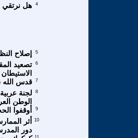
4
هل نرتقي ب
5
إصلاح النظ
6
تصعيد المق
الاستيطان
7
قدس الله س
8
لجنة عربية
الوطن الع
9
أوقفوا الح
10
أثر الممار
دور المدرسة
11