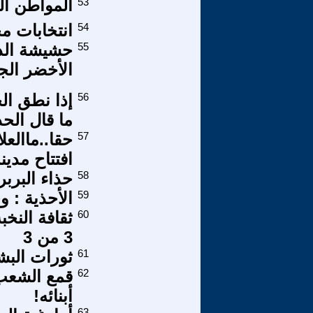
53
المواطن الع
54
انتخابات م
55
حشيشة الدين
الأخضر الجد
56
إذا نطق ال
ما قال الحذا
57
حقا..ماالعل
افتتاح مدين
58
حذاء البربري
59
الأحذية : 
60
ثقافة النخب
3 من 3
61
ثورات البشر
62
قمع الشعب 
أبنائه!
63