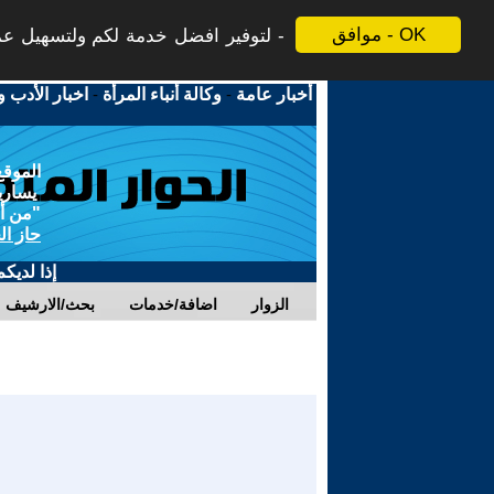
موافق - OK
لتوفير افضل خدمة لكم ولتسهيل عملي
أخبار عامة
-
وكالة أنباء المرأة
-
اخبار الأدب و
الموقع
يسارية
"من أج
حاز ال
إذا لديك
الزوار
اضافة/خدمات
بحث/الارشيف