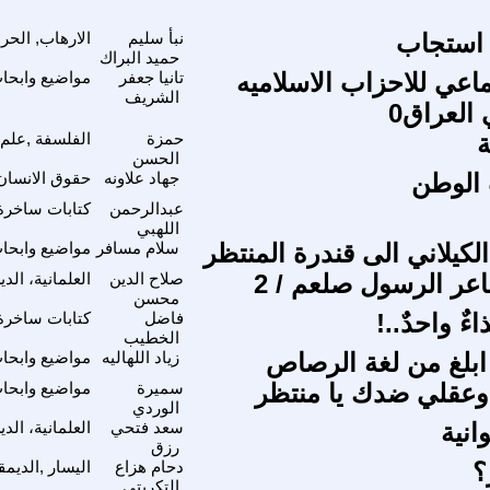
استجاب
نبأ سليم
الارهاب, الحر
حميد البراك
ماعي للاحزاب الاسلاميه
تانيا جعفر
مواضيع وابحا
الشريف
العراق0
ة
حمزة
الفلسفة ,علم 
الحسن
الوطن
جهاد علاونه
حقوق الانسان
عبدالرحمن
كتابات ساخرة
اللهبي
لكيلاني الى قندرة المنتظر
سلام مسافر
مواضيع وابحا
ر الرسول صلعم / 2
صلاح الدين
العلمانية، الد
محسن
ءٌ واحدٌ..!
فاضل
كتابات ساخرة
الخطيب
 ابلغ من لغة الرصاص
زياد اللهاليه
مواضيع وابحا
وعقلي ضدك يا منتظر
سميرة
مواضيع وابحا
الوردي
انية
سعد فتحي
العلمانية، الد
رزق
؟
دحام هزاع
اليسار ,الديمق
التكريتي