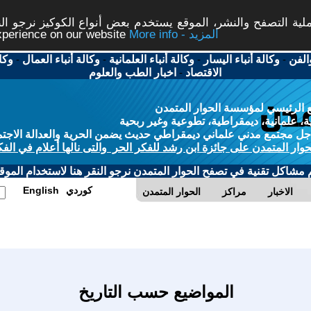
ة التصفح والنشر، الموقع يستخدم بعض أنواع الكوكيز نرجو النق
More info - المزيد
experience on our website
الفن
-
وكالة أنباء اليسار
-
وكالة أنباء العلمانية
-
وكالة أنباء العمال
-
وكا
الاقتصاد
-
اخبار الطب والعلوم
 الرئيسي لمؤسسة الحوار المتمدن
، علمانية، ديمقراطية، تطوعية وغير ربحية
ل مجتمع مدني علماني ديمقراطي حديث يضمن الحرية والعدالة الاجتم
حوار المتمدن على جائزة ابن رشد للفكر الحر والتى نالها أعلام في الفك
م مشاكل تقنية في تصفح الحوار المتمدن نرجو النقر هنا لاستخدام الموقع
كوردي
English
الاخبار
مراكز
الحوار المتمدن
المواضيع حسب التاريخ