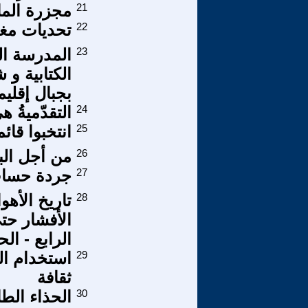
21
مجزرة الما
22
تحديات مغا
23
المدرسة ال
الكتابية و 
بجبال إقليم
24
التقدّميةُ ه
25
انتخبوا قائمة 460 مدنيون في
26
من أجل البح
27
جردة حسا
28
تاريخ الأهو
الأفشار حت
الرابع - الح
29
استخدام ال
ثقافة
30
الحذاء الط