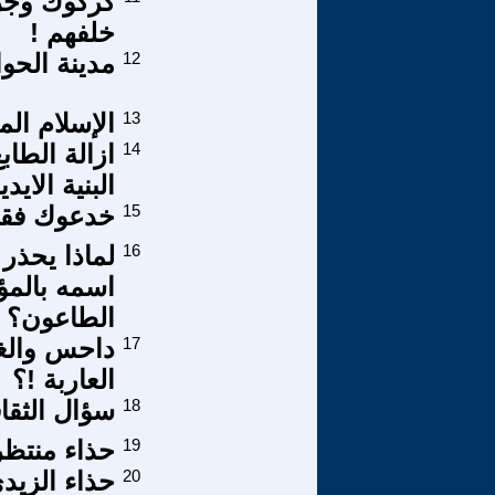
كركوك وجرا
خلفهم !
12
مدينة الحو
13
الإسلام ال
14
ازالة الطا
البنية الايد
15
خدعوك فقال
16
لماذا يحذر
اسمه بالمؤ
الطاعون؟
17
داحس والغب
العاربة !؟
18
سؤال الثقا
19
حذاء منتظر
20
حذاء الزيدي