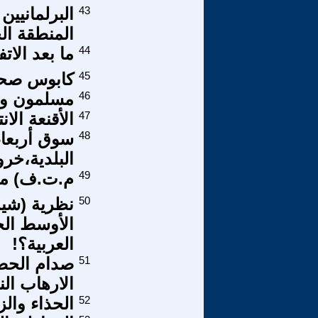
43
البرلمانيين
المنطقة ال
44
ما بعد الات
45
كابوس صح
46
مسلمون وم
47
الأقنعة الا
48
سوق أربعاء
البلدية،خرو
49
م.ت.ف) مقد
50
نظرية (شي
الأوسط الج
العربية؟!
51
صدام الحض
الارهاب الن
52
الحذاء والز