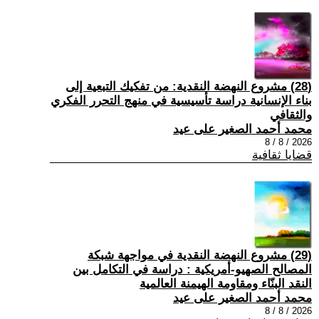
(28) مشروع النهضة النقدية: من تفكيك التبعية إلى
بناء الإنسانية دراسة تأسيسية في منهج التحرر الفكري
والثقافي
محمد أحمد الصغير على عيد
2026 / 8 / 8
قضايا ثقافية
(29) مشروع النهضة النقدية في مواجهة شبكة
المصالح الصهيو-أمريكية : دراسة في التكامل بين
النقد البنّاء ومقاومة الهيمنة العالمية
محمد أحمد الصغير على عيد
2026 / 8 / 8