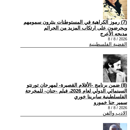
(7) رموز الكراهية في المستوطنات ينثرون سمومهم
ويحرضون على ارتكاب المزيد من الجرائم
مديحه الأعرج
2026 / 8 / 8
القضية الفلسطينية
(8) ضمن برنامج -الأفلام القصيرة- لمهرجان تورنتو
السينمائي الدولي لعام 2026، فيلم -حنان- للمخرجة
الفلسلطينية سابرينا خوري
سمير حنا خمورو
2026 / 8 / 8
الادب والفن