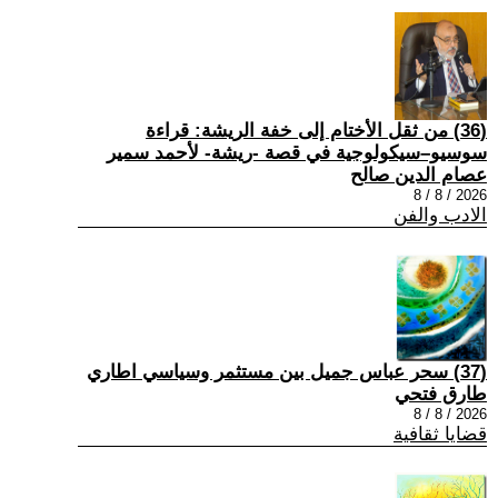
(36) من ثقل الأختام إلى خفة الريشة: قراءة
سوسيو–سيكولوجية في قصة -ريشة- لأحمد سمير
عصام الدين صالح
2026 / 8 / 8
الادب والفن
(37) سحر عباس جميل بين مستثمر وسياسي اطاري
طارق فتحي
2026 / 8 / 8
قضايا ثقافية