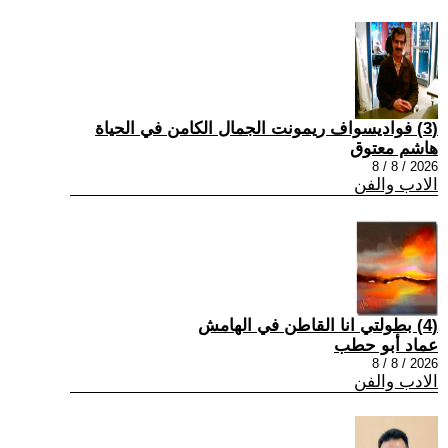
(3) فواديسواف ريمونت الجمال الكامن في الحياة
هاشم معتوق
2026 / 8 / 8
الادب والفن
(4) بطولتي انا القاطن في الهامش
عماد أبو حطب
2026 / 8 / 8
الادب والفن