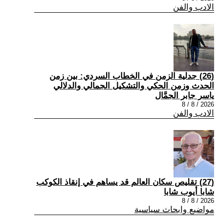
الادب والفن
(26) جدلية الزمن في الخطاب السردي: بين زمن
الحدث وزمن الحكي والتشكيل الجمالي والدلالي
ياسر جابر الجمَّال
2026 / 8 / 8
الادب والفن
(27) تقليص سكان العالم قد يساهم في إنقاذ الكوكب
شابا أيوب شابا
2026 / 8 / 8
مواضيع وابحاث سياسية