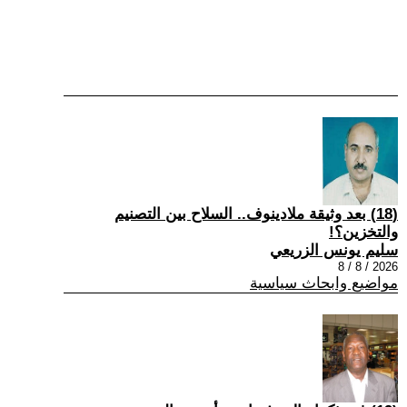
(18) بعد وثيقة ملادينوف.. السلاح بين التصنيم
والتخزين؟!
سليم يونس الزريعي
2026 / 8 / 8
مواضيع وابحاث سياسية