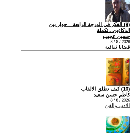
(9) الفكر في الدرجة الرابعة _ حوار بين
الذكاءين...تكملة
حسين عجيب
2026 / 8 / 8
قضايا ثقافية
(10) كيف تطلق الالقاب
كاظم حسن سعيد
2026 / 8 / 8
الادب والفن