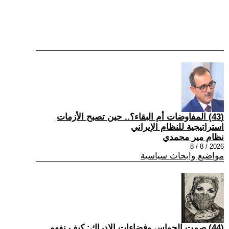
(43) المفاوضات أم البقاء؟.. حين تصبح الأزمات
استراتيجية للنظام الإيراني
نظام مير محمدي
2026 / 8 / 8
مواضيع وابحاث سياسية
(44) صمت الحواس وفضاءات الإدراك: كيف نفهم