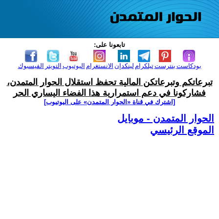
تابعونا على:
بودكاست
بنترست
تيلكرام
لينكدإن
الانستغرام
اليوتيوب
التويتر
الفيسبوك
تبرعاتكم وتبرعاتكن المالية تحفظ استقلال الحوار المتمدن،
فشاركونا في دعم استمرارية هذا الفضاء اليساري الحر
[اشترك في قناة ‫«الحوار المتمدن» على اليوتيوب]
الحوار المتمدن - موبايل
الموقع الرئيسي