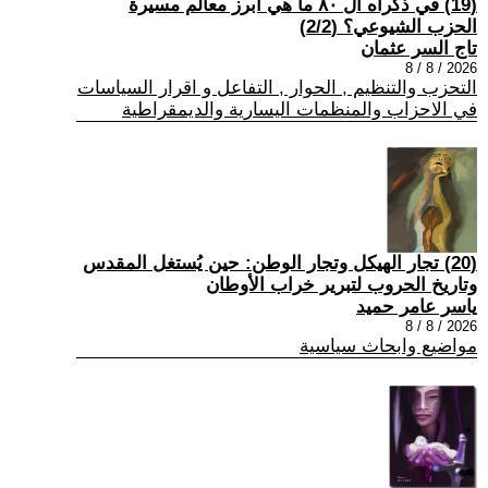
(19) في ذكراه ال ٨٠ ما هي أبرز معالم مسيرة
الحزب الشيوعي؟ (2/2)
تاج السر عثمان
2026 / 8 / 8
التحزب والتنظيم , الحوار , التفاعل و اقرار السياسات
في الاحزاب والمنظمات اليسارية والديمقراطية
(20) تجار الهيكل وتجار الوطن: حين يُستغل المقدس
وتاريخ الحروب لتبرير خراب الأوطان
ياسر عامر حميد
2026 / 8 / 8
مواضيع وابحاث سياسية