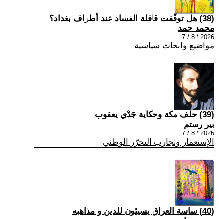
(38) هل توقّفت قافلة الفساد عند أطراف بغداد؟
محمد حمد
2026 / 8 / 7
مواضيع وابحاث سياسية
(39) حلف مكة وحكاية جَدْي يعقوب
بير رستم
2026 / 8 / 7
الإستعمار وتجارب التحرّر الوطني
(40) ساسة العراق يسيئون للدين و مذاهبه