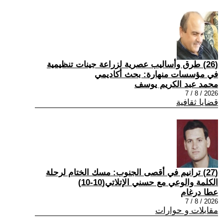
(26) طرق وأساليب عصرية لزراعة جينات تنظيمية
في مؤسسات منهارة: بحث أكاديمي
محمد عبد الكريم يوسف
2026 / 8 / 7
قضايا ثقافية
(27) ترانيم في أقصى الجنوب: مسك الختام لرحلة
الكلمة والوعي مع حسني الإتلاتي(10-10)
عطا درغام
2026 / 8 / 7
مقابلات و حوارات