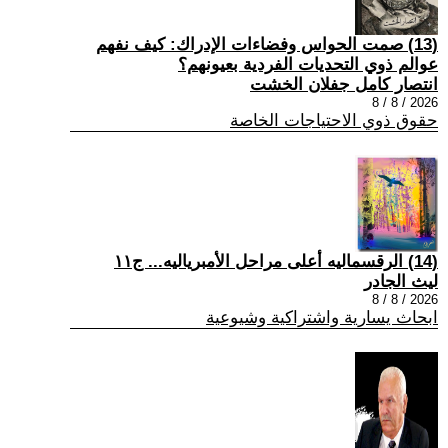
(13) صمت الحواس وفضاءات الإدراك: كيف نفهم
عوالم ذوي التحديات الفردية بعيونهم؟
انتصار كامل جفلان الخشت
2026 / 8 / 8
حقوق ذوي الاحتياجات الخاصة
(14) الرقسماليه أعلى مراحل الأمبرياليه... ج١١
ليث الجادر
2026 / 8 / 8
ابحاث يسارية واشتراكية وشيوعية