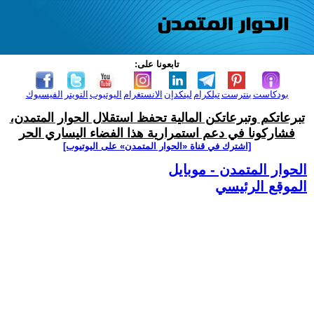
تابعونا على:
بودكاست
بنترست
تيلكرام
لينكدإن
الانستغرام
اليوتيوب
التويتر
الفيسبوك
تبرعاتكم وتبرعاتكن المالية تحفظ استقلال الحوار المتمدن،
فشاركونا في دعم استمرارية هذا الفضاء اليساري الحر
[اشترك في قناة ‫«الحوار المتمدن» على اليوتيوب]
الحوار المتمدن - موبايل
الموقع الرئيسي