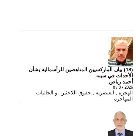
(18) بيان الماركسيين المناهضين للرأسمالية بشأن
الأحداث في سبتة
أحمد رباص
2026 / 8 / 8
الهجرة , العنصرية , حقوق اللاجئين ,و الجاليات
المهاجرة