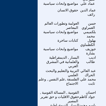
عماد علي
مواضيع وابحاث سياسية
عماد الدين
حقوق الانسان
رائف
حسن
العولمة وتطورات العالم
العمراوي
المعاصر
بلكميمي
مواضيع وابحاث سياسية
محمد
بهلول
كتابات ساخرة
الكظماوي
جوزيف
مواضيع وابحاث سياسية
بشارة
اديب
اليسار , الديمقراطية
طالب
والعلمانية في المشرق
العربي
عبد العالي
التربية والتعليم والبحث
الحراك
العلمي
محمد علي
الفلسفة ,علم النفس , وعلم
ثابت
الاجتماع
احسان
القومية , المسالة القومية ,
جواد كاظم
حقوق الاقليات و حق تقرير
المصير
باسم محمد
اليسار ,الديمقراطية,