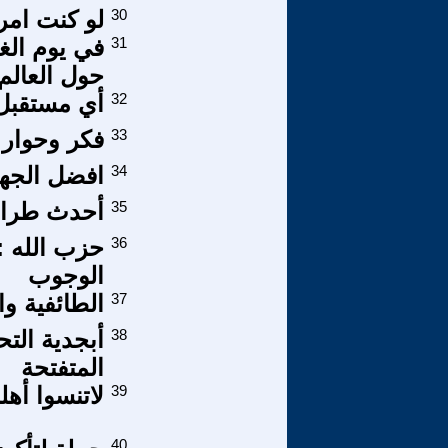
30
لو كنت امر
31
في يوم الغذ
حول العالم
32
أي مستقبل
33
فكر وحوار :
34
افضل الجها
35
أحدث طرائ
36
حزب الله : 
الوجوب
37
الطائفية وا
38
أبجدية الت
المتفتحة
39
لاتنسوا أهل
40