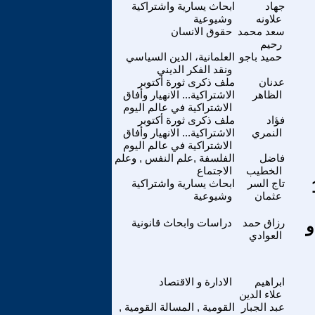
جهاد
ابحاث يسارية واشتراكية
علاونه
وشيوعية
سعد محمد
حقوق الانسان
رحيم
حميد باجو
العلمانية، الدين السياسي
ونقد الفكر الديني
عدنان
ملف ذكرى ثورة أكتوبر
الظاهر
الاشتراكية... الانهيار وأفاق
الاشتراكية في عالم اليوم
فؤاد
ملف ذكرى ثورة أكتوبر
النمري
الاشتراكية... الانهيار وأفاق
الاشتراكية في عالم اليوم
فاضل
الفلسفة ,علم النفس , وعلم
الخطيب
الاجتماع
1969
تاج السر
ابحاث يسارية واشتراكية
عثمان
وشيوعية
و
رزاق حمد
دراسات وابحاث قانونية
العوادي
ابراهيم
الادارة و الاقتصاد
علاء الدين
عبد الجبار
القومية , المسالة القومية ,