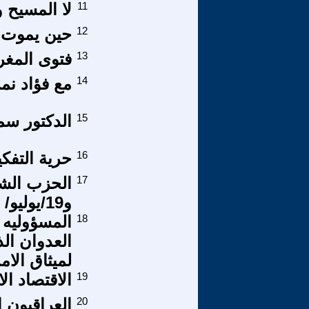
11
لا المسيح و
12
حين يموت ا
13
فتوى المغر
14
مع فؤاد نمر
15
الدكتور سمي
16
حرية التفك
17
و19/يوليو/ 1971
18
المسؤوليه ا
العدوان ال
لميثاق الام
19
الاقتصاد ال
20
العراقيون ا