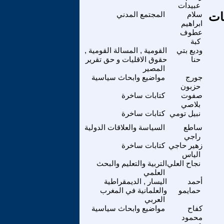
عبيدات
ات
سلام
المجتمع المدني
ابراهيم
عطوف
كبة
وديع بتي
القومية , المسالة القومية ,
حنا
حقوق الاقليات و حق تقرير
المصير
جورج
مواضيع وابحاث سياسية
حزبون
صفوت
كتابات ساخرة
بلاصي
نبيل تومي
كتابات ساخرة
ساطع
السياسة والعلاقات الدولية
راجي
زهير حاجي
كتابات ساخرة
الياس
نجاح العلي
التربية والتعليم والبحث
العلمي
أحمد
اليسار , الديمقراطية
حمايمو
والعلمانية في المغرب
العربي
كفاح
مواضيع وابحاث سياسية
محمود