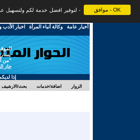
موافق - OK
لتوفير افضل خدمة لكم ولتسهيل عملي
أخبار عامة
-
وكالة أنباء المرأة
-
اخبار الأدب و
الموقع
يسارية
"من أج
حاز ال
إذا لديك
الزوار
اضافة/خدمات
بحث/الارشيف