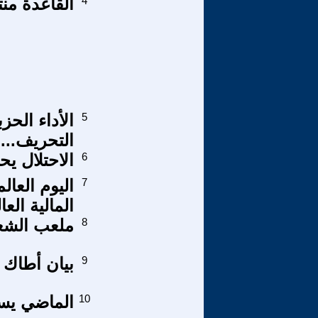
4
القاعدة من
5
الأداء الحزب
التحريف.....
6
الاحتلال يح
7
اليوم العال
المالية العا
8
ملعب الشع
9
بيان أطاك ا
10
الماضي يسح