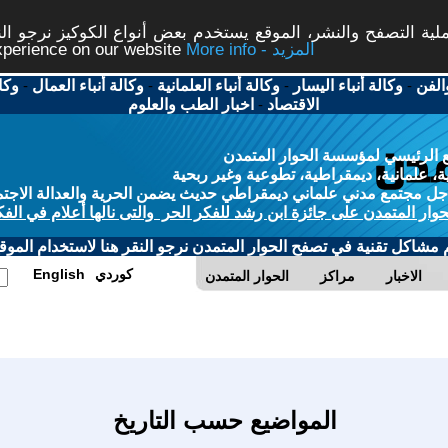
ة التصفح والنشر، الموقع يستخدم بعض أنواع الكوكيز نرجو النق
More info - المزيد
experience on our website
الفن
-
وكالة أنباء اليسار
-
وكالة أنباء العلمانية
-
وكالة أنباء العمال
-
وكا
الاقتصاد
-
اخبار الطب والعلوم
 الرئيسي لمؤسسة الحوار المتمدن
، علمانية، ديمقراطية، تطوعية وغير ربحية
ل مجتمع مدني علماني ديمقراطي حديث يضمن الحرية والعدالة الاجتم
حوار المتمدن على جائزة ابن رشد للفكر الحر والتى نالها أعلام في الفك
م مشاكل تقنية في تصفح الحوار المتمدن نرجو النقر هنا لاستخدام الموقع
كوردي
English
الاخبار
مراكز
الحوار المتمدن
المواضيع حسب التاريخ