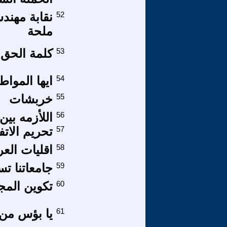
52
نقابة مهند
ملحة
53
كلمة الحق في
54
ايها المواط
55
خربشات
56
اللأزمه بين
57
تحريم الاتف
58
اقليات الع
59
جامعاتنا ت
60
تكوين المج
61
يا بؤس من 