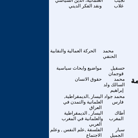
نجيب
العلمانية، الدين السياسي
غلاب
ونقد الفكر الديني
محمد
الحركة العمالية والنقابية
الحنفي
حسقيل
مواضيع وابحاث سياسية
قوجمان
مة
محمد
حقوق الانسان
السالك ولد
إبراهيم
محمد جواد
اليسار ,الديمقراطية,
فارس
العلمانية والتمدن في
العراق
أطاك
اليسار , الديمقراطية
المغرب
والعلمانية في المغرب
العربي
سيار
الفلسفة ,علم النفس , وعلم
الجميل
الاجتماع