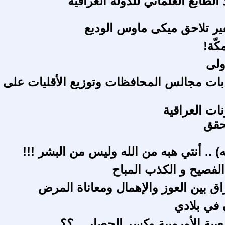
 الطابع العلماني للدولة العراقية
فير تلاحق ميكى ماوس الوديع
كّة!
ولى
ابات مجالس المحافظات وتوزيع الأقليات على
ات العراقية
تحقق
 .. أنتي هبه من الله وليس من البشر !!!
الفصيح و الكذب المباح
اق بين العوز والإهمال ومعاناة المرض
في بلادي
بية الأوروبية وكسر الحصار ...؟؟