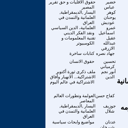
خضير
حقوق الاقليات و حق تقرير
عباس
المصير
كوهر
اليسار ,الديمقراطية,
يوحنان
العلمانية والتمدن في
عوديش
العراق
عمرو
العلمانية، الدين السياسي
اسماعيل
ونقد الفكر الديني
عقيل
تقنية المعلمومات و
عبدالله
الكومبيوتر
الازرقي
جهاد نصره
كتابات ساخرة
تحسين
حقوق الانسان
كرمياني
أنور نجم
ملف ذكرى ثورة أكتوبر
الدين
الاشتراكية... الانهيار وأفاق
نية
الاشتراكية في عالم اليوم
كفاح حسن
العولمة وتطورات العالم
المعاصر
مه
جوزيف
اليسار ,الديمقراطية,
شلال
العلمانية والتمدن في
العراق
عدنان
مواضيع وابحاث سياسية
شيرخان