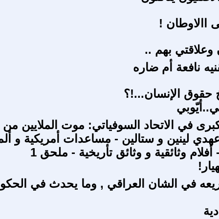
ى االاوطان !
وعلاقتي بهم ..
نيه نافعة أم ضاره
 حقوق الإنسان...!؟
..أيّوبي
كبرى في الاتحاد السوفياتي: موت الملايين من
هدي لينين و ستالين - مساعدات أمريكية و ألما
 أفلام وثائقية و وثائق تأريخية - ملحق 1
يار!
عه في الشان العراقي , وما يحدث في الحكو
دية