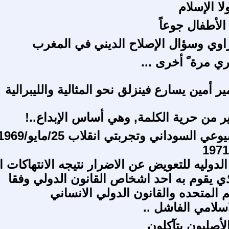
لا الإسلام
لأطفال جوعاً
اوي وسؤال الإصلاح الديني في المغرب
ي مرة ً أخرى ...
ر أمين يسارع فينزلق نحو المثالية والليبرالية
ير من حرية الكلمة, وهي أساس الإبداع..!
الحزب الشيوعي السوداني وتجربتي انقلاب 25/مايو/
لدوليه للتعويض عن الاضرار نتيجه الانتهاكات ا
ذي يقوم به احد اشخاص القانون الدولي وفقا
م المتحده والقانون الدولي الانساني
اسلامي الفاشل ..
لأصليون يتآكلون