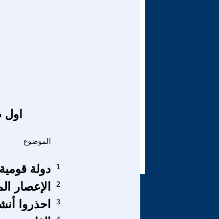
اول ص
الموضوع
1
دولة قومية 
2
الإعصار المال
3
احذروا أنش