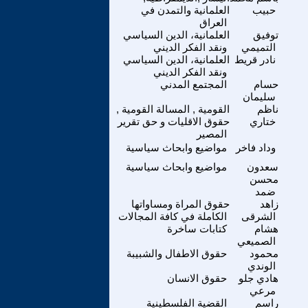
حبيب
العلمانية والتمدن في
العراق
توفيق
العلمانية، الدين السياسي
التميمي
ونقد الفكر الديني
نادر قريط
العلمانية، الدين السياسي
ونقد الفكر الديني
حسام
المجتمع المدني
سليمان
ناظم
القومية , المسالة القومية ,
ختاري
حقوق الاقليات و حق تقرير
المصير
وداد فاخر
مواضيع وابحاث سياسية
سعدون
مواضيع وابحاث سياسية
محسن
ضمد
زاهد
حقوق المراة ومساواتها
الشرقى
الكاملة في كافة المجالات
هشام
كتابات ساخرة
الصميعي
محمود
حقوق الاطفال والشبيبة
الوندي
هادي جلو
حقوق الانسان
مرعي
راسم
القضية الفلسطينية