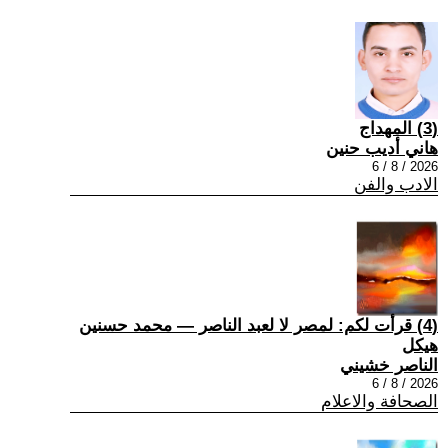
(3) المهداج
هاني أديب حنين
2026 / 8 / 6
الادب والفن
(4) قرأت لكم: لمصر لا لعبد الناصر — محمد حسنين
هيكل
الناصر خشيني
2026 / 8 / 6
الصحافة والاعلام