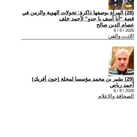
(28) المرآة بوصفها ذاكرة: تحولات الهوية والزمن في
قصة “أنا آسف يا جدو” لأحمد خلف
عصام الدين صالح
2026 / 8 / 6
الادب والفن
(29) بشير بن محمد مؤسسا لمجلة (جون أفريك)
أحمد رباص
2026 / 8 / 6
الصحافة والاعلام