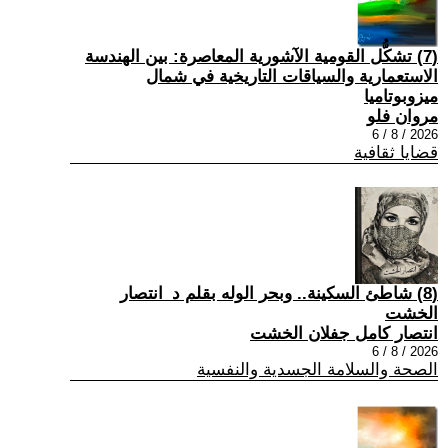
(7) تشكُّل القومية الآشورية المعاصرة: بين الهندسة
الاستعمارية والسياقات التاريخية في شمال
ميزوبوتاميا
مروان فلو
2026 / 8 / 6
قضايا ثقافية
(8) شاطئ السكينة.. وبحر الوله بقلم د_انتصار
الخشت
انتصار كامل جفلان الخشت
2026 / 8 / 6
الصحة والسلامة الجسدية والنفسية