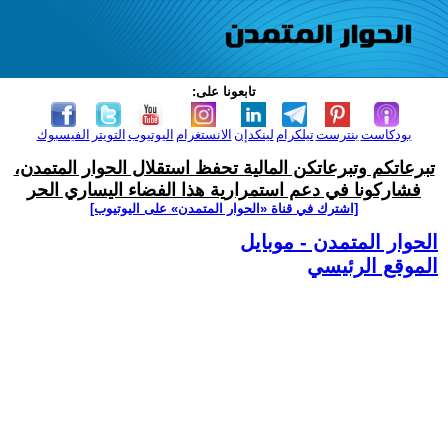
تابعونا على:
بودكاست
بنترست
تيلكرام
لينكدإن
الانستغرام
اليوتيوب
التويتر
الفيسبوك
تبرعاتكم وتبرعاتكن المالية تحفظ استقلال الحوار المتمدن،
فشاركونا في دعم استمرارية هذا الفضاء اليساري الحر
[اشترك في قناة ‫«الحوار المتمدن» على اليوتيوب]
الحوار المتمدن - موبايل
الموقع الرئيسي