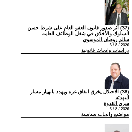
(37) أثر صدور قانون العفو العام على شرط حسن
السلوك والأخلاق في شغل الوظائف العامة
سالم روضان الموسوي
2026 / 8 / 6
دراسات وابحاث قانونية
(38) الاحتلال يخرق اتفاق غزة ويهدد بانهيار مسار
التهدئة
سري القدوة
2026 / 8 / 6
مواضيع وابحاث سياسية