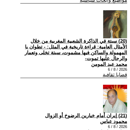
مواضيع وابحاث سياسية
(20) سبتة في الذاكرة الشعبية المغربية من خلال
الأمثال العامية: قراءة تاريخية في المثل: - تطوان يا
المهمولة والساكن فيها مشموت، سبتة تخلى وتعمار
والرجال عليها تموت-
محمد عبد المومن
2026 / 8 / 6
قضايا ثقافية
(21) إيران أمام خيارين الرضوخ أو الزوال
محمود عباس
2026 / 8 / 6