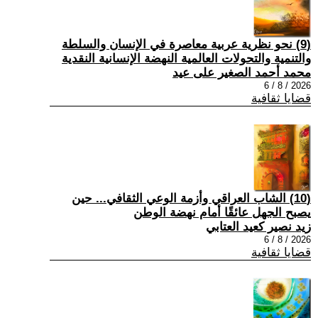
(9) نحو نظرية عربية معاصرة في الإنسان والسلطة
والتنمية والتحولات العالمية النهضة الإنسانية النقدية
محمد أحمد الصغير على عيد
2026 / 8 / 6
قضايا ثقافية
(10) الشاب العراقي وأزمة الوعي الثقافي... حين
يصبح الجهل عائقًا أمام نهضة الوطن
زيد نصير كعيد العتابي
2026 / 8 / 6
قضايا ثقافية