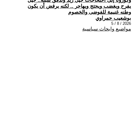
وكورونا إلى احتجاجات جيل زيد وتدفق سبتة.. جيل
يفرح ويغضب ويحتج ويهاجر .. لكنه يرفض أن يكون
وطنه غنيمة للفوضى والخصوم
بوشعيب حمراوي
2026 / 8 / 5
مواضيع وابحاث سياسية