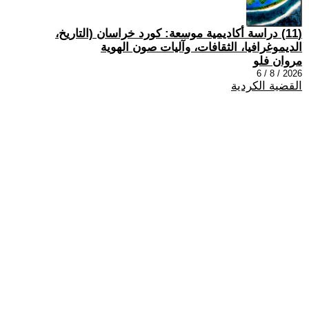
(11) دراسة أكاديمية موسعة: كورد خراسان (التاريخ،
الديموغرافيا، الثقافات، وآليات صون الهوية
مروان فلو
2026 / 8 / 6
القضية الكردية