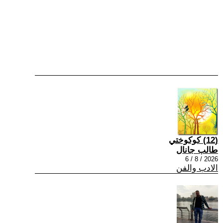
(12) كوكوختي
طالب جانال
2026 / 8 / 6
الادب والفن